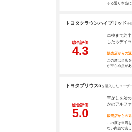
ゃる通り本当に
トヨタクラウンハイブリッド
を
車検まで約半
したらデイラ
総合評価
4.3
販売店からの返
この度は当店を
が至らぬ点があ
トヨタプリウスα
を購入したユーザー
車探しを始め
かのアルファ
総合評価
5.0
販売店からの返
この度は当店を
ない商談で楽し