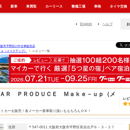
店
新車
車買取
カーリース
整備工場
車検
タイヤ交換
English
ヘルプ
お
大阪市平野区の中古車販売店
ｕｐ（メイクアップ）
レビュー一覧
ＡＲ ＰＲＯＤＵＣＥ Ｍａｋｅ－ｕｐ（メ
レビ
ートカーを販売！各メーカー新車取り扱いももちろんＯＫ！
住所
〒547-0011 大阪府大阪市平野区長吉出戸６－３－２７