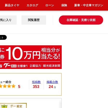
新品タイヤ
カタログ
ローン
保険
新車・中古車マガジン
気に入り
閲覧履歴
在庫確認・見積り依頼
ュー総合
投稿数
掲載台数
5
353
24
台