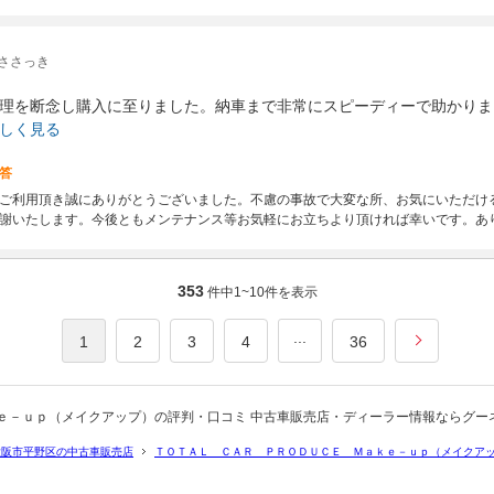
ささっき
理を断念し購入に至りました。納車まで非常にスピーディーで助かりま
しく見る
答
ご利用頂き誠にありがとうございました。不慮の事故で大変な所、お気にいただけ
謝いたします。今後ともメンテナンス等お気軽にお立ちより頂ければ幸いです。あ
353
件中
1~10
件を表示
...
1
2
3
4
36
ｅ－ｕｐ（メイクアップ）の評判・口コミ 中古車販売店・ディーラー情報ならグー
大阪市平野区の中古車販売店
ＴＯＴＡＬ ＣＡＲ ＰＲＯＤＵＣＥ Ｍａｋｅ－ｕｐ（メイクア