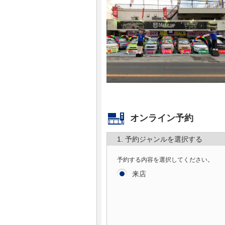
マガジン
車カタログ
自動車ローン
保険
オンライン予約
レビュー
1. 予約ジャンルを選択する
価格相場
予約する内容を選択してください。
教習所
来店
用語集