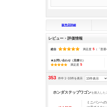
販売店詳細
レビュー・評価情報
5
総合
満足度
（「普通
★お問い合わせ（見積り）
5
満足度
353
件中 1~10件を表示
ホンダステップワゴン
を購入した
ミニバンへの