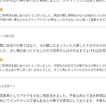
とわからない事が多いなと痛感しました。ステップワゴンは全く視野に
答
ご利用頂き誠にありがとうございました。商談の際に車種をかなりお悩みだったの
子様の習い事などからステップワゴンが望ましいのではないかと思いご提案させて
ー 大阪太郎
際に目当ての車ではなく、その横に止まっていた入庫したてホヤホヤの
した。少し傷があったりもしたので店長さんはそのままでよければお安
答
ご利用頂き誠にありがとうございました。今回仕入れ仕立ての物で仕上げ前という
しい点もあり申し訳ございませんでした。すごく気に入っていただけたので本当に
ある営業マン
営業車としてアクアを３台ご用意頂きました。予算も抑えて頂き希望以
社にてメンテナンス工場もあるとの事で大変安心しております。今後も