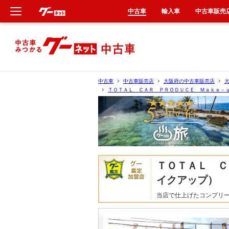
中古車
輸入車
中古車販売
新車
中古車
中古車
中古車販売店
大阪府の中古車販売店
ＴＯＴＡＬ ＣＡＲ ＰＲＯＤＵＣＥ Ｍａｋｅ－
輸入車
クルマ買取
カーリース
ＴＯＴＡＬ Ｃ
タイヤ交換
イクアップ）
当店で仕上げたコンプリ
整備工場
車検