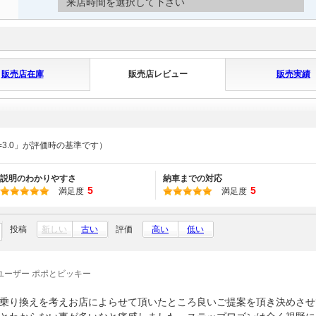
来店時間を選択して下さい
販売店在庫
販売店レビュー
販売実績
=3.0」が評価時の基準です）
説明のわかりやすさ
納車までの対応
5
5
満足度
満足度
投稿
新しい
古い
評価
高い
低い
ユーザー ポポとビッキー
乗り換えを考えお店によらせて頂いたところ良いご提案を頂き決めさせ