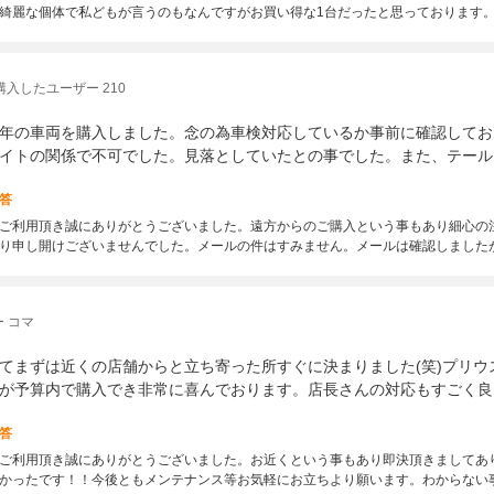
綺麗な個体で私どもが言うのもなんですがお買い得な1台だったと思っております。
購入したユーザー 210
年の車両を購入しました。念の為車検対応しているか事前に確認してお
イトの関係で不可でした。見落としていたとの事でした。また、テール
答
ご利用頂き誠にありがとうございました。遠方からのご購入という事もあり細心の
り申し開けございませんでした。メールの件はすみません。メールは確認しました
 コマ
てまずは近くの店舗からと立ち寄った所すぐに決まりました(笑)プリ
が予算内で購入でき非常に喜んでおります。店長さんの対応もすごく良
答
ご利用頂き誠にありがとうございました。お近くという事もあり即決頂きましてあり
かったです！！今後ともメンテナンス等お気軽にお立ちより願います。わからない事