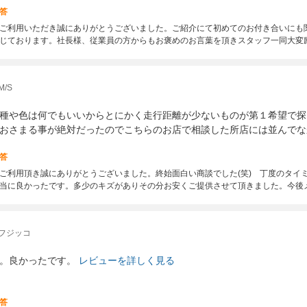
答
ご利用いただき誠にありがとうございました。ご紹介にて初めてのお付き合いにも
じております。社長様、従業員の方からもお褒めのお言葉を頂きスタッフ一同大変
/S
種や色は何でもいいからとにかく走行距離が少ないものが第１希望で探
おさまる事が絶対だったのでこちらのお店で相談した所店には並んでな
答
ご利用頂き誠にありがとうございました。終始面白い商談でした(笑) 丁度のタイ
当に良かったです。多少のキズがありその分お安くご提供させて頂きました。今後
フジッコ
。良かったです。
レビューを詳しく見る
答