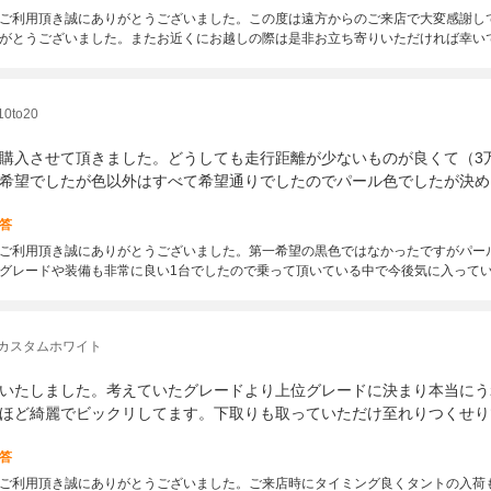
ご利用頂き誠にありがとうございました。この度は遠方からのご来店で大変感謝し
がとうございました。またお近くにお越しの際は是非お立ち寄りいただければ幸い
to20
購入させて頂きました。どうしても走行距離が少ないものが良くて（3
希望でしたが色以外はすべて希望通りでしたのでパール色でしたが決め
答
ご利用頂き誠にありがとうございました。第一希望の黒色ではなかったですがパー
グレードや装備も非常に良い1台でしたので乗って頂いている中で今後気に入って
 カスタムホワイト
いたしました。考えていたグレードより上位グレードに決まり本当にう
ほど綺麗でビックリしてます。下取りも取っていただけ至れりつくせり
答
ご利用頂き誠にありがとうございました。ご来店時にタイミング良くタントの入荷も