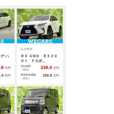
レクサス
グ ハ
ＲＸ ４ＷＤ ＲＸ２０
０ｔ Ｆスポ…
支払総額
.9
338.4
万円
万円
（税込）
.4
車両本体価格
326.9
万円
万円
（税込）