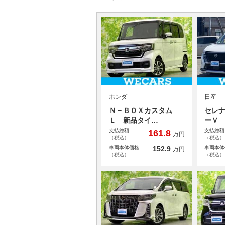
ホンダ
日産
Ｎ－ＢＯＸカスタム
セレナ
Ｌ 新品タイ…
ーＶ
支払総額
支払総額
161.8
万円
（税込）
（税込）
車両本体価格
152.9
車両本体
万円
（税込）
（税込）