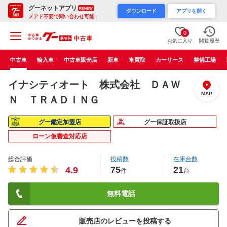
グーネットアプリ
RENEW
ダウンロード
アプリを開く
メアド不要で問い合わせ可能
0
お気に入り
閲覧履歴
中古車
輸入車
中古車販売店
新車
車買取
カーリース
整備工場
イナシティオート 株式会社 ＤＡＷ
MAP
Ｎ ＴＲＡＤＩＮＧ
グー鑑定加盟店
グー保証取扱店
ローン仮審査対応店
総合評価
投稿数
在庫台数
75
21
4.9
件
台
無料電話
販売店のレビューを投稿する