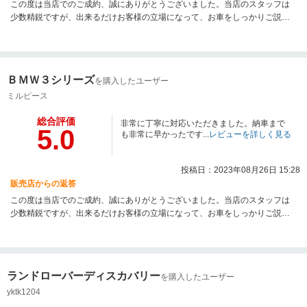
この度は当店でのご成約、誠にありがとうございました。当店のスタッフは
少数精鋭ですが、出来るだけお客様の立場になって、お車をしっかりご説明
させて頂いたり、ご試乗頂いて気持ち良くご契約頂ける様に努めておりま
す。お車の事で何かございましたら、何でもお気軽にご相談ください。今後
も良質な中古車を、お求め安い価格で提供できるよう努力してまいりますの
で、次のお買い替えの際も、是非よろしくお願い致します。
ＢＭＷ３シリーズ
を購入したユーザー
ミルピース
総合評価
非常に丁寧に対応いただきました。納車まで
5.0
も非常に早かったです...
レビューを詳しく見る
投稿日：2023年08月26日 15:28
販売店からの返答
この度は当店でのご成約、誠にありがとうございました。当店のスタッフは
少数精鋭ですが、出来るだけお客様の立場になって、お車をしっかりご説明
させて頂いたり、ご試乗頂いて気持ち良くご契約頂ける様に努めておりま
す。お車の事で何かございましたら、何でもお気軽にご相談ください。今後
も良質な中古車を、お求め安い価格で提供できるよう努力してまいりますの
で、次のお買い替えの際も、是非よろしくお願い致します。
ランドローバーディスカバリー
を購入したユーザー
yktk1204