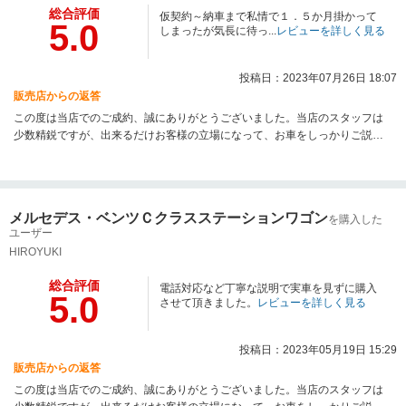
総合評価
仮契約～納車まで私情で１．５か月掛かって
5.0
しまったが気長に待っ...
レビューを詳しく見る
投稿日：2023年07月26日 18:07
販売店からの返答
この度は当店でのご成約、誠にありがとうございました。当店のスタッフは
少数精鋭ですが、出来るだけお客様の立場になって、お車をしっかりご説明
させて頂いたり、ご試乗頂いて気持ち良くご契約頂ける様に努めておりま
す。お車の事で何かございましたら、何でもお気軽にご相談ください。今後
も良質な中古車を、お求め安い価格で提供できるよう努力してまいりますの
で、次のお買い替えの際も、是非よろしくお願い致します。
メルセデス・ベンツＣクラスステーションワゴン
を購入した
ユーザー
HIROYUKI
総合評価
電話対応など丁寧な説明で実車を見ずに購入
5.0
させて頂きました。
レビューを詳しく見る
投稿日：2023年05月19日 15:29
販売店からの返答
この度は当店でのご成約、誠にありがとうございました。当店のスタッフは