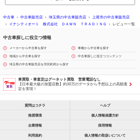
中古車
中古車販売店
埼玉県の中古車販売店
上尾市の中古車販売店
イナシティオート 株式会社 ＤＡＷＮ ＴＲＡＤＩＮＧ
レビュー一覧
中古車探しに役立つ情報
メーカーから中古車を探す
車種から中古車を探す
地域から中古車を探す
中古車探しに役立つコンテンツ
埼玉県の中古車販売店を市区町村から探す
車買取・車査定はグーネット買取 営業電話なし
【日本最大級の加盟店数】約30万のデータから予想以上の高額査
定を実現！
質問はコチラ
ヘルプ
推奨環境
個人情報保護方針
企業情報
採用情報
利用規約
個人情報の取扱いについて