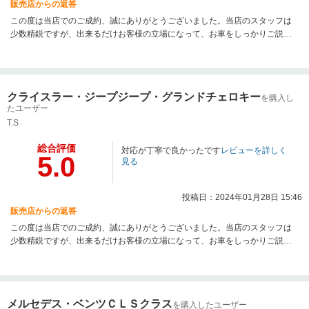
販売店からの返答
この度は当店でのご成約、誠にありがとうございました。当店のスタッフは
少数精鋭ですが、出来るだけお客様の立場になって、お車をしっかりご説明
させて頂いたり、ご試乗頂いて気持ち良くご契約頂ける様に努めておりま
す。お車の事で何かございましたら、何でもお気軽にご相談ください。今後
も良質な中古車を、お求め安い価格で提供できるよう努力してまいりますの
で、次のお買い替えの際も、是非よろしくお願い致します。
クライスラー・ジープジープ・グランドチェロキー
を購入し
たユーザー
T.S
総合評価
対応が丁寧で良かったです
レビューを詳しく
5.0
見る
投稿日：2024年01月28日 15:46
販売店からの返答
この度は当店でのご成約、誠にありがとうございました。当店のスタッフは
少数精鋭ですが、出来るだけお客様の立場になって、お車をしっかりご説明
させて頂いたり、ご試乗頂いて気持ち良くご契約頂ける様に努めておりま
す。お車の事で何かございましたら、何でもお気軽にご相談ください。今後
も良質な中古車を、お求め安い価格で提供できるよう努力してまいりますの
で、次のお買い替えの際も、是非よろしくお願い致します。
メルセデス・ベンツＣＬＳクラス
を購入したユーザー