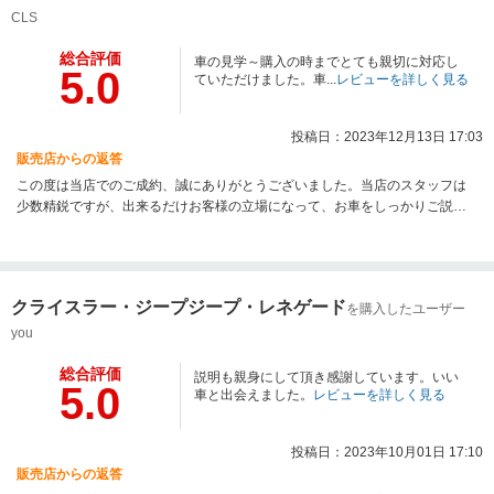
CLS
総合評価
車の見学～購入の時までとても親切に対応し
5.0
ていただけました。車...
レビューを詳しく見る
投稿日：2023年12月13日 17:03
販売店からの返答
この度は当店でのご成約、誠にありがとうございました。当店のスタッフは
少数精鋭ですが、出来るだけお客様の立場になって、お車をしっかりご説明
させて頂いたり、ご試乗頂いて気持ち良くご契約頂ける様に努めておりま
す。お車の事で何かございましたら、何でもお気軽にご相談ください。今後
も良質な中古車を、お求め安い価格で提供できるよう努力してまいりますの
で、次のお買い替えの際も、是非よろしくお願い致します。
クライスラー・ジープジープ・レネゲード
を購入したユーザー
you
総合評価
説明も親身にして頂き感謝しています。いい
5.0
車と出会えました。
レビューを詳しく見る
投稿日：2023年10月01日 17:10
販売店からの返答