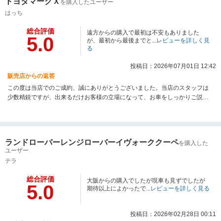
トヨタマークＸ
を購入したユーザー
はっち
総合評価
遠方からの購入で最初は不安もありました
5.0
が、最初から最後までと...
レビューを詳しく見
る
投稿日：2026年07月01日 12:42
販売店からの返答
この度は当店でのご成約、誠にありがとうございました。当店のスタッフは
少数精鋭ですが、出来るだけお客様の立場になって、お車をしっかりご説明
させて頂いたり、ご試乗頂いて気持ち良くご契約頂ける様に努めておりま
す。お車の事で何かございましたら、何でもお気軽にご相談ください。今後
も良質な中古車を、お求め安い価格で提供できるよう努力してまいりますの
で、次のお買い替えの際も、是非よろしくお願い致します。
ランドローバーレンジローバーイヴォーククーペ
を購入した
ユーザー
テラ
総合評価
大阪からの購入でしたが現車も見ずでしたが
5.0
期待以上によかったで...
レビューを詳しく見る
投稿日：2026年02月28日 00:11