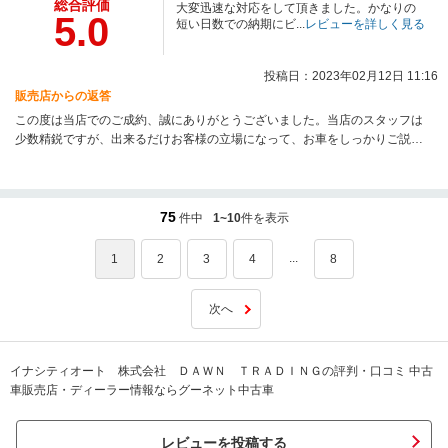
総合評価
大変迅速な対応をして頂きました。かなりの
5.0
短い日数での納期にビ...
レビューを詳しく見る
投稿日：2023年02月12日 11:16
販売店からの返答
この度は当店でのご成約、誠にありがとうございました。当店のスタッフは
少数精鋭ですが、出来るだけお客様の立場になって、お車をしっかりご説明
させて頂いたり、ご試乗頂いて気持ち良くご契約頂ける様に努めておりま
す。お車の事で何かございましたら、何でもお気軽にご相談ください。今後
も良質な中古車を、お求め安い価格で提供できるよう努力してまいりますの
で、次のお買い替えの際も、是非よろしくお願い致します。
75
件中
1~10
件を表示
...
1
2
3
4
8
次へ
イナシティオート 株式会社 ＤＡＷＮ ＴＲＡＤＩＮＧの評判・口コミ 中古
車販売店・ディーラー情報ならグーネット中古車
レビューを投稿する