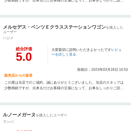
少数精鋭ですが、出来るだけお客様の立場になって、お車をしっかりご説明
させて頂いたり、ご試乗頂いて気持ち良くご契約頂ける様に努めておりま
す。お車の事で何かございましたら、何でもお気軽にご相談ください。今後
も良質な中古車を、お求め安い価格で提供できるよう努力してまいりますの
で、次のお買い替えの際も、是非よろしくお願い致します。
メルセデス・ベンツＥクラスステーションワゴン
を購入した
ユーザー
ハジメ
総合評価
大変親切に説明いただきよかったです
レビュ
5.0
ーを詳しく見る
投稿日：2023年03月26日 10:52
販売店からの返答
この度は当店でのご成約、誠にありがとうございました。当店のスタッフは
少数精鋭ですが、出来るだけお客様の立場になって、お車をしっかりご説明
させて頂いたり、ご試乗頂いて気持ち良くご契約頂ける様に努めておりま
す。お車の事で何かございましたら、何でもお気軽にご相談ください。今後
も良質な中古車を、お求め安い価格で提供できるよう努力してまいりますの
で、次のお買い替えの際も、是非よろしくお願い致します。
ルノーメガーヌ
を購入したユーザー
ランバ