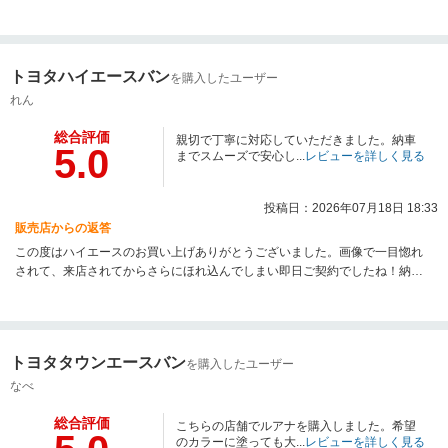
に入っていただきました！車検やカスタムなど今後のお付き合いも末永くよ
ろしくお願いします！
トヨタハイエースバン
を購入したユーザー
れん
総合評価
親切で丁寧に対応していただきました。納車
5.0
までスムーズで安心し...
レビューを詳しく見る
投稿日：2026年07月18日 18:33
販売店からの返答
この度はハイエースのお買い上げありがとうございました。画像で一目惚れ
されて、来店されてからさらにほれ込んでしまい即日ご契約でしたね！納車
までも書類等ご協力いただきスムーズだったこと感謝いたします。車検やカ
スタムなど今後の末永いお付き合いをよろしくお願いします。
トヨタタウンエースバン
を購入したユーザー
なべ
総合評価
こちらの店舗でルアナを購入しました。希望
のカラーに塗っても大...
レビューを詳しく見る