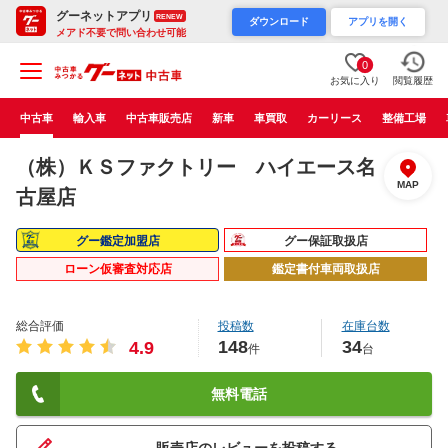
グーネットアプリ
RENEW
ダウンロード
アプリを開く
メアド不要で問い合わせ可能
0
お気に入り
閲覧履歴
中古車
輸入車
中古車販売店
新車
車買取
カーリース
整備工場
（株）ＫＳファクトリー ハイエース名
MAP
古屋店
グー鑑定加盟店
グー保証取扱店
ローン仮審査対応店
鑑定書付車両取扱店
総合評価
投稿数
在庫台数
148
34
4.9
件
台
無料電話