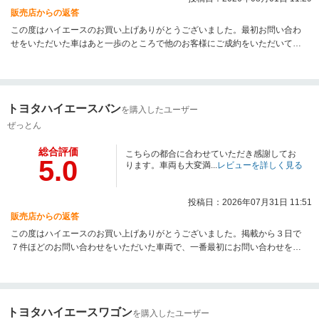
販売店からの返答
この度はハイエースのお買い上げありがとうございました。最初お問い合わ
せをいただいた車はあと一歩のところで他のお客様にご成約をいただいてし
まいましたが、掲載前のお車でちょうどご希望に合った車がご用意できて、
それを気にいっていただきご成約になりましたね！タイミングがかなり良か
ったと思います！遠方からのお問い合わせ＆ご購入でしたが、お困りごとが
ございましたら近くに弊社の店舗もございますのでお気軽にご相談くださ
トヨタハイエースバン
を購入したユーザー
い！
ぜっとん
総合評価
こちらの都合に合わせていただき感謝してお
5.0
ります。車両も大変満...
レビューを詳しく見る
投稿日：2026年07月31日 11:51
販売店からの返答
この度はハイエースのお買い上げありがとうございました。掲載から３日で
７件ほどのお問い合わせをいただいた車両で、一番最初にお問い合わせをい
ただき一番最初にご決断いただけたので購入できて良かったですね！他のお
客様はかなり残念がられていました・・・やはり気に入った車は即決しない
とすぐに売れてしまいますよね・・・遠方からでしたが現車をご覧になるこ
ともなく即決された、その決断力があったおかげでいいお買い物ができたと
トヨタハイエースワゴン
を購入したユーザー
いう事だと思います。ハイエースに関しましてお困りごとがございましたら