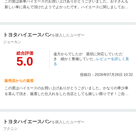
この度は新車ハイエースのお買い上げありがとうございました。お子さんも
新しい車に喜んで頂けたようでよかったです。ハイエースに関しましてお困
りごとやご相談がございましたらお気軽にお声かけ下さい！
トヨタハイエースバン
を購入したユーザー
ジョーカン
総合評価
遠方からでしたが 親切に対応していただ
5.0
き 細かく整備していた...
レビューを詳しく見
る
投稿日：2026年07月26日 10:32
販売店からの返答
この度はハイエースのお買い上げありがとうございました。かなりの希少車
を喜んで頂き、厳選した仕入れをした当店としても嬉しい限りです！ご自宅
方面に弊社提携工場もございますので、もしもの時もご安心ください！
トヨタハイエースバン
を購入したユーザー
フクニシ