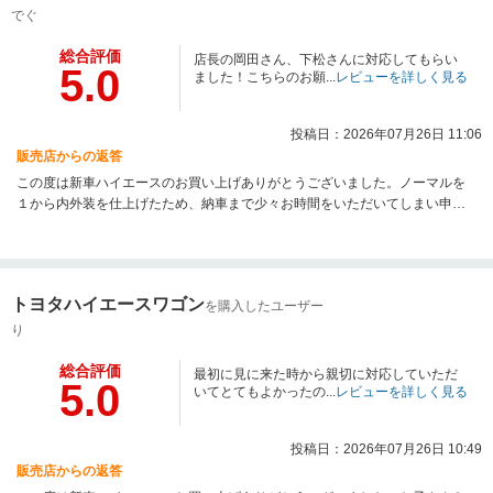
いつでもご連絡ください。よろしくお願いします。
でぐ
総合評価
店長の岡田さん、下松さんに対応してもらい
5.0
ました！こちらのお願...
レビューを詳しく見る
投稿日：2026年07月26日 11:06
販売店からの返答
この度は新車ハイエースのお買い上げありがとうございました。ノーマルを
１から内外装を仕上げたため、納車まで少々お時間をいただいてしまい申し
訳ございませんでした。これからのハイエースライフを楽しんでいただくた
め、カスタムや車検などの相談もお気軽にどうぞ！
トヨタハイエースワゴン
を購入したユーザー
り
総合評価
最初に見に来た時から親切に対応していただ
5.0
いてとてもよかったの...
レビューを詳しく見る
投稿日：2026年07月26日 10:49
販売店からの返答