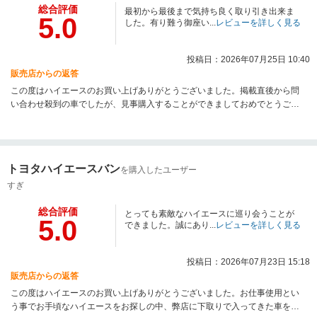
総合評価
最初から最後まで気持ち良く取り引き出来ま
5.0
した。有り難う御座い...
レビューを詳しく見る
投稿日：2026年07月25日 10:40
販売店からの返答
この度はハイエースのお買い上げありがとうございました。掲載直後から問
い合わせ殺到の車でしたが、見事購入することができましておめでとうござ
います！納車までもお待たせすることなく完了できて良かったです。ハイエ
ースに関するお困りごとがございましたらいつでもご相談ください。
トヨタハイエースバン
を購入したユーザー
すぎ
総合評価
とっても素敵なハイエースに巡り会うことが
5.0
できました。誠にあり...
レビューを詳しく見る
投稿日：2026年07月23日 15:18
販売店からの返答
この度はハイエースのお買い上げありがとうございました。お仕事使用とい
う事でお手頃なハイエースをお探しの中、弊店に下取りで入ってきた車を気