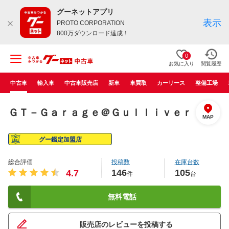
グーネットアプリ
表示
PROTO CORPORATION
800万ダウンロード達成！
0
お気に入り
閲覧履歴
中古車
輸入車
中古車販売店
新車
車買取
カーリース
整備工場
ＧＴ－Ｇａｒａｇｅ＠Ｇｕｌｌｉｖｅｒ
MAP
グー鑑定加盟店
総合評価
投稿数
在庫台数
146
105
4.7
件
台
無料電話
販売店のレビューを投稿する