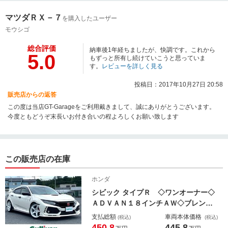
マツダＲＸ－７
を購入したユーザー
モウシゴ
総合評価
納車後1年経ちましたが、快調です。これから
5.0
もずっと所有し続けていこうと思っていま
す。
レビューを詳しく見る
投稿日：2017年10月27日 20:58
販売店からの返答
この度は当店GT-Garageをご利用戴きまして、誠にありがとうございます。
今度ともどうぞ末長いお付き合いの程よろしくお願い致します
この販売店の在庫
ホンダ
シビック タイプＲ ◇ワンオーナー◇
ＡＤＶＡＮ１８インチＡＷ◇ブレンボ
ブレーキ◇カロッツェリアメモリナビ
支払総額
車両本体価格
(税込)
(税込)
／フルセグＴＶ◇Ｆ＆Ｒカメラ◇ＬＥ
450.8
445.8