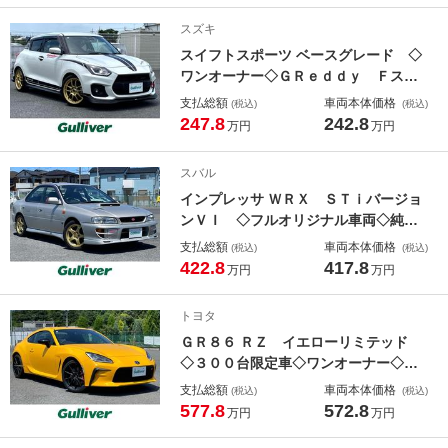
メモリナビ／フルセグＴＶ◇バックカ
スズキ
メラ◇ドライブレコーダー
スイフトスポーツ ベースグレード ◇
ワンオーナー◇ＧＲｅｄｄｙ Ｆスポ
イラー＆Ｒウイング◇モンスターマフ
支払総額
車両本体価格
(税込)
(税込)
ラー◇ＨＫＳパワーエディター◇ＨＫ
247.8
242.8
万円
万円
Ｓブローオフバルブ◇ＨＫＳパワーフ
ロー◇ＴＥＩＮダウンサス◇ＥＮＫＥ
スバル
Ｉ１７ＡＷ
インプレッサ ＷＲＸ ＳＴｉバージョ
ンＶＩ ◇フルオリジナル車両◇純正
フルエアロ◇純正１６ＡＷ◇ＫＥＮＷ
支払総額
車両本体価格
(税込)
(税込)
ＯＯＤメモリナビ／ワンセグＴＶ◇純
422.8
417.8
万円
万円
正ｍｏｍｏステアリング◇ＬＡＭＣＯ
ブースト計◇保証書◇取説◇Ｈ２５．
トヨタ
２７．２９．Ｒ１．３．５．７年記録
ＧＲ８６ ＲＺ イエローリミテッド
有
◇３００台限定車◇ワンオーナー◇フ
ルオリジナル車輌◇純正１８インチＡ
支払総額
車両本体価格
(税込)
(税込)
Ｗ◇純正ブレンボブレーキ◇ＳＡＣＨ
577.8
572.8
万円
万円
Ｓショックアブソーバー◇専用内装◇
純正ＥＴＣ２．０◇レーダークルーズ