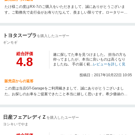
たけ様この度はRX-7のご購入をいただきまして、誠にありがとうございま
す。ご勤務先で走行会がお有りだなんて、羨ましい限りです。ロータリーに
思う存分ハマってつかって戴き、RX-7ライフをお楽しみくださいませ。この
度は誠に有難うございました！
トヨタスープラ
を購入したユーザー
ギンモギ
総合評価
遂に探してた車を見つけました。 担当の方も
4.8
仰ってましたが、本当に良いものは高くなり
ましたね。 手の届く範...
レビューを詳しく見
る
投稿日：2017年10月22日 10:05
販売店からの返答
この度は当店GT-Garageをご利用戴きまして、誠にありがとうございまし
た。お探しのお車をご提案できたこと本当に嬉しく思います。希少価値の高
くなっているお車です、ぜひずっと長く大切に乗られてください。 また、今
度ともどうぞ末長いお付き合いの程よろしくお願い致します。
日産フェアレディＺ
を購入したユーザー
ヨシキいでやま