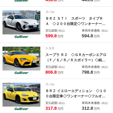
万円
万円
Ｄヘッドライト◇ＬＥＤフォグ◇保証
書◇取扱説明書◇スペアキー◇Ｒ３．
スバル
５．７年記録有
ＢＲＺ ＳＴＩ スポーツ タイプＲ
Ａ ◇２００台限定◇ワンオーナー◇
ＬＥＤアクセサリーライナー◇ベース
支払総額
車両本体価格
(税込)
(税込)
キット◇専用エンジン◇専用クラッチ
599.8
594.8
万円
万円
＆フライホイール◇専用ＢＢＳ１８Ａ
Ｗ◇ＺＦ製フロント＆リアダンパー
トヨタ
スープラ ＲＺ ◇ＧＲカーボンエアロ
（Ｆ／Ｓ／Ｒ／Ｒスポイラー）◇純正
１９インチＡＷ◇純正ＨＤＤナビ／フ
支払総額
車両本体価格
(税込)
(税込)
ルセグＴＶ◇バックカメラ◇赤／黒ハ
806.8
798.8
万円
万円
ーフレザーシート◇ＬＥＤヘッドライ
ト◇保証書◇取扱説明書◇スペアキー
スバル
ＢＲＺ イエローエディション ◇１０
０台限定車◇ワンオーナー◇フルオリ
ジナル車両◇純正ブレンボ◇純正１７
支払総額
車両本体価格
(税込)
(税込)
ＡＷ◇ＬＥＤヘッドライト◇ＬＥＤア
317.8
312.8
万円
万円
クセサリーライナー◇カロッツェリア