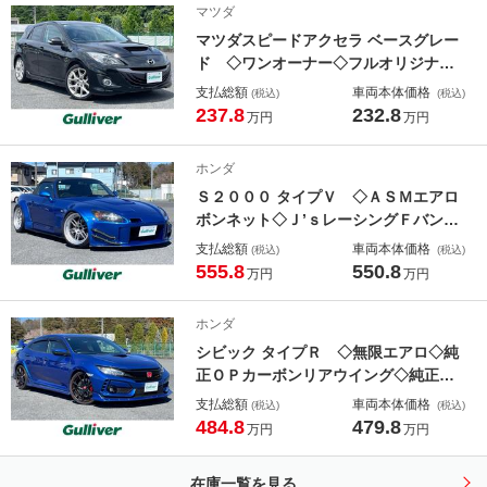
マツダ
コントロール◇衝突軽減ブレーキ
マツダスピードアクセラ ベースグレー
ド ◇ワンオーナー◇フルオリジナル
車両◇ハーフレザーシート◇Ｄ席パワ
支払総額
車両本体価格
(税込)
(税込)
ーシート◇純正１８インチＡＷ◇純正
237.8
232.8
万円
万円
バックカメラ◇ＨＩＤヘッドライト◇
保証書◇取扱説明書◇スペアキー
ホンダ
Ｓ２０００ タイプＶ ◇ＡＳＭエアロ
ボンネット◇Ｊ’ｓレーシングＦバンパ
ー＆オーバーフェンダー◇Ｊ’ｓレーシ
支払総額
車両本体価格
(税込)
(税込)
ングマフラー◇Ｊ’ｓレーシングエアイ
555.8
550.8
万円
万円
ンテーク◇無限エキマニ◇ＥＮＫＥＩ
１８ＡＷ◇ＢＩＬＳＴＥＩＮ車高調
ホンダ
シビック タイプＲ ◇無限エアロ◇純
正ＯＰカーボンリアウイング◇純正２
０インチＡＷ◇純正ブレンボ◇純正ギ
支払総額
車両本体価格
(税込)
(税込)
ャザーズメモリナビ／フルセグＴＶ◇
484.8
479.8
万円
万円
バックカメラ◇ＬＥＤヘッドライト◇
保証書◇取扱説明書◇スペアキー
在庫一覧を見る