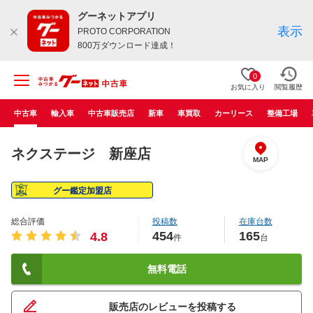
グーネットアプリ
表示
PROTO CORPORATION
800万ダウンロード達成！
0
お気に入り
閲覧履歴
中古車
輸入車
中古車販売店
新車
車買取
カーリース
整備工場
ネクステージ 新座店
MAP
グー鑑定加盟店
総合評価
投稿数
在庫台数
454
165
4.8
件
台
無料電話
販売店のレビューを投稿する