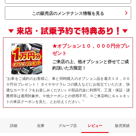
この販売店のメンテナンス情報を見る
★オプション１０，０００円分プレ
ゼント
ご来店の上、他オプションと併せてご成
約頂いた方限定！
ネット予約でキャンペーンに応募しよ
”お車をご成約のお客様に、車と同時購入のオプション品を最大１０，００
０円分プレゼント！ タイヤやドラレコの購入などにお役立ていただき、快
適なカーライフをお楽しみください♪ ※部品代金に利用可。工賃・保証・諸
費用等は適用対象外。※他クーポンとの併用不可。※ご来店時にＧｏｏネッ
トの来店クーポンを見た、とお伝えください。”
詳細
在庫
グループ店
レビュー
販売実績