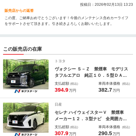
投稿日：2026年02月13日 13:23
販売店からの返答
この度、ご納車おめでとうございます！今後のメンテナンス含めカーライフ
をサポートさせて頂きます。引き続きよろしくお願いいたします。
この販売店の在庫
トヨタ
ヴォクシー Ｓ－Ｚ 禁煙車 モデリス
タフルエアロ 純正１０．５型ＤＡ
＋ 快適利便パッケージＨｇｉｈ 中
支払総額
車両本体価格
(税込)
(税込)
席オットマンシート ハンズフリー両
394.9
382.7
万円
万円
側電動スライドドア パワーバックド
ア 前席中席シートヒーター ステア
日産
リングヒーター
セレナ ハイウェイスターＶ 禁煙車
メーカー１２．３型ナビ 全周囲カメ
ラ プロパイロット インテリジェン
支払総額
車両本体価格
(税込)
(税込)
トルームミラー ハンズフリー両側電
307.9
290.5
万円
万円