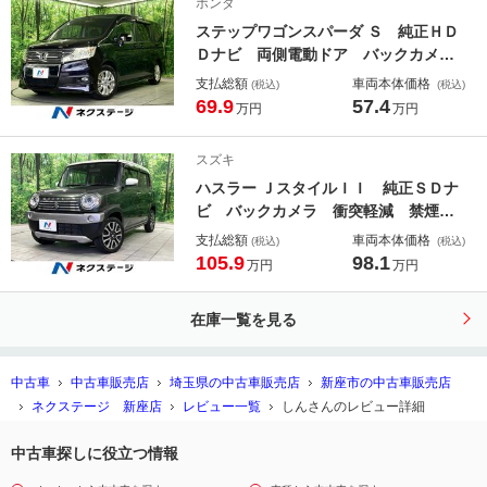
ホンダ
ミ ステンレスペダル
ステップワゴンスパーダ Ｓ 純正ＨＤ
Ｄナビ 両側電動ドア バックカメ
ラ 禁煙車 スマートキー ＨＩＤヘ
支払総額
車両本体価格
(税込)
(税込)
ッドライト ビルトインＥＴＣ 純正
69.9
57.4
万円
万円
１６インチアルミ オートライト オ
ートエアコン ＣＤ ＤＶＤ再生 地
スズキ
デジ パドルシフト
ハスラー ＪスタイルＩＩ 純正ＳＤナ
ビ バックカメラ 衝突軽減 禁煙
車 ハーフレザーシート シートヒー
支払総額
車両本体価格
(税込)
(税込)
ター スマートキー ＨＩＤヘッドラ
105.9
98.1
万円
万円
イト ＥＴＣ 純正１５インチアル
ミ オートライト オートエアコン
在庫一覧を見る
ＣＤ 地デジ
中古車
中古車販売店
埼玉県の中古車販売店
新座市の中古車販売店
ネクステージ 新座店
レビュー一覧
しんさんのレビュー詳細
中古車探しに役立つ情報