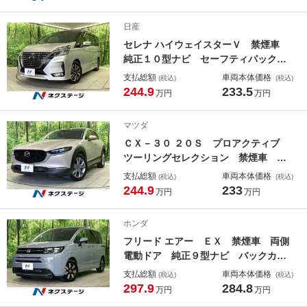
動スライドドア リアオートエアコ
ン ＢＳＭ ＲＣＴＡ ＬＥＤヘッド
日産
ランプ 純正１６ＡＷ
セレナ ハイウェイスターＶ 禁煙車
純正１０型ナビ セーフティパック
Ｂ 全周囲カメラ プロパイロット
支払総額
車両本体価格
(税込)
(税込)
ハンズフリー両側電動スライドドア
244.9
233.5
万円
万円
アダプティブＬＥＤヘッドランプ Ｌ
ＥＤフォグランプ 純正１６インチア
マツダ
ルミ リアオートエアコン
ＣＸ－３０ ２０Ｓ プロアクティブ
ツーリングセレクション 禁煙車
８．８型マツダコネクトナビ 全周囲
支払総額
車両本体価格
(税込)
(税込)
カメラ 黒革シート パワーシート
244.9
233
万円
万円
シートヒーター パワーバックドア
純正１８インチアルミ ＬＥＤヘッド
ホンダ
ランプ 全車速追従機能付レーダーク
フリード エアー ＥＸ 禁煙車 両側
ルーズ フルセグＴＶ
電動ドア 純正９型ナビ バックカメ
ラ 衝突被害軽減システム レーダー
支払総額
車両本体価格
(税込)
(税込)
クルーズコントロールコントロール
297.9
284.8
万円
万円
ＢＳＭ ハーフレザーシート コーナ