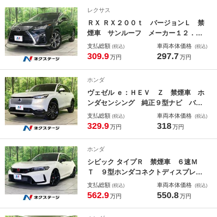
ーセンサー シートヒーター ＬＥＤ
レクサス
ヘッド ＥＴＣ
ＲＸ ＲＸ２００ｔ バージョンＬ 禁
煙車 サンルーフ メーカー１２．３
型ナビ プレミアムサウンド 全周囲
支払総額
車両本体価格
(税込)
(税込)
カメラ 白革シート パワーシート
309.9
297.7
万円
万円
シートヒーター＆ベンチレーション
パワーバックドア 純正２０インチア
ホンダ
ルミ ＬＥＤヘッドランプ
ヴェゼル ｅ：ＨＥＶ Ｚ 禁煙車 ホ
ンダセンシング 純正９型ナビ バッ
クカメラ レーダークルーズ ＢＳ
支払総額
車両本体価格
(税込)
(税込)
Ｍ ハーフレザーシート シートヒー
329.9
318
万円
万円
ター コーナーセンサー レーンアシ
スト ＬＥＤヘッドライト オートマ
ホンダ
チックハイビーム
シビック タイプＲ 禁煙車 ６速Ｍ
Ｔ ９型ホンダコネクトディスプレ
イ ホンダセンシング フルＬＥＤヘ
支払総額
車両本体価格
(税込)
(税込)
ッドランプ 「ＴＹＰＥ Ｒ」エンブ
562.9
550.8
万円
万円
レム入フロントグリル グロスブラッ
クドアミラー 純正１９インチアル