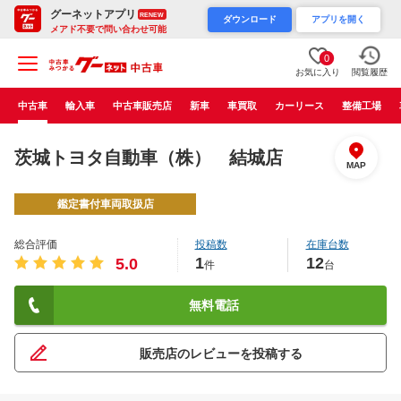
グーネットアプリ
RENEW
ダウンロード
アプリを開く
メアド不要で問い合わせ可能
0
お気に入り
閲覧履歴
中古車
輸入車
中古車販売店
新車
車買取
カーリース
整備工場
茨城トヨタ自動車（株） 結城店
MAP
鑑定書付車両取扱店
総合評価
投稿数
在庫台数
1
12
5.0
件
台
無料電話
販売店のレビューを投稿する