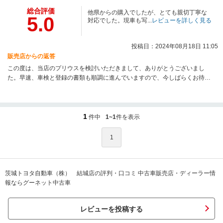
総合評価
他県からの購入でしたが、とても親切丁寧な
5.0
対応でした。現車も写...
レビューを詳しく見る
投稿日：2024年08月18日 11:05
販売店からの返答
この度は、当店のプリウスを検討いただきまして、ありがとうございまし
た。早速、車検と登録の書類も順調に進んでいますので、今しばらくお待ち
ください。
1
件中
1~1
件を表示
1
茨城トヨタ自動車（株） 結城店の評判・口コミ 中古車販売店・ディーラー情
報ならグーネット中古車
レビューを投稿する