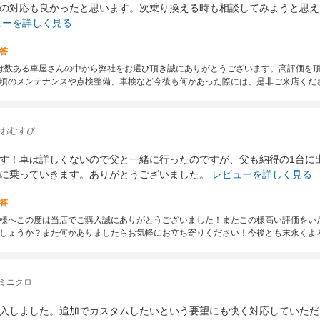
の対応も良かったと思います。次乗り換える時も相談してみようと思え
ューを詳しく見る
答
度は数ある車屋さんの中から弊社をお選び頂き誠にありがとうございます。高評価を
頃のメンテナンスや点検整備、車検など今後も何かあった際には、是非ご来店くだ
天おむすび
す！車は詳しくないので父と一緒に行ったのですが、父も納得の1台に
に乗っていきます。ありがとうございました。
レビューを詳しく見る
答
様へこの度は当店でご購入誠にありがとうございました！またこの様高い評価をい
しょうか？また何かありましたらお気軽にお立ち寄りください！今後とも末永くよ
ミニクロ
入しました。追加でカスタムしたいという要望にも快く対応していただ