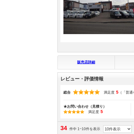
マガジン
車カタログ
自動車ローン
保険
販売店詳細
レビュー
レビュー・評価情報
価格相場
5
総合
満足度
（「普通
教習所
★お問い合わせ（見積り）
5
満足度
用語集
34
件中 1~10件を表示