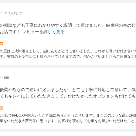
ー ぐでのすけ
の相談なども丁寧にわかりやすく説明して頂けました。納車時の車の仕
お店です！
レビューを詳しく見る
答
の度はご成約頂きまして、誠にありがとうございました。これから長いお付き合い
す。突然のトラブルにも対応させて頂きますので、何かございましたらご遠慮なく
 mn
優柔不断なので迷いに迷いましたが、とても丁寧に対応して頂いて、気
てもキレイにしていただきまして、付けたかったオプションも付けても
答
は当店でN-BOXを購入いただき誠にありがとうございます。またこのような高い評
葉をいただき大変光栄に思います。お客様が安心してお車をお選びいただけたこと