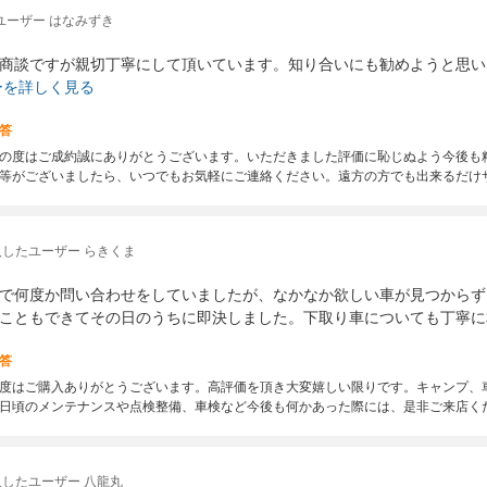
ユーザー はなみずき
商談ですが親切丁寧にして頂いています。知り合いにも勧めようと思い
ーを詳しく見る
答
の度はご成約誠にありがとうございます。いただきました評価に恥じぬよう今後も
等がございましたら、いつでもお気軽にご連絡ください。遠方の方でも出来るだけ
入したユーザー らきくま
で何度か問い合わせをしていましたが、なかなか欲しい車が見つからず
こともできてその日のうちに即決しました。下取り車についても丁寧に
答
度はご購入ありがとうございます。高評価を頂き大変嬉しい限りです。キャンプ、
日頃のメンテナンスや点検整備、車検など今後も何かあった際には、是非ご来店く
したユーザー 八龍丸