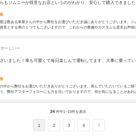
らもジムニーが得意なお店というのがわかり、安心して購入できました
答
度は数ある車屋さんの中から弊社をお選びいただき誠にありがとうございます。ジ
得意とする車の１つでもございますので、これからの整備やカスタムも是非お声掛
ザー しいー
ざいました！車も可愛くて毎日楽しんで運転してます。大事に乗ってい
答
の中から弊社をお選びいただきありがとうございます。喜んでいただいているご様
う、弊社アフターフォローにも力を注いでおりますので、何か気になることがあれ
34
件中
1~10
件を表示
1
2
3
4