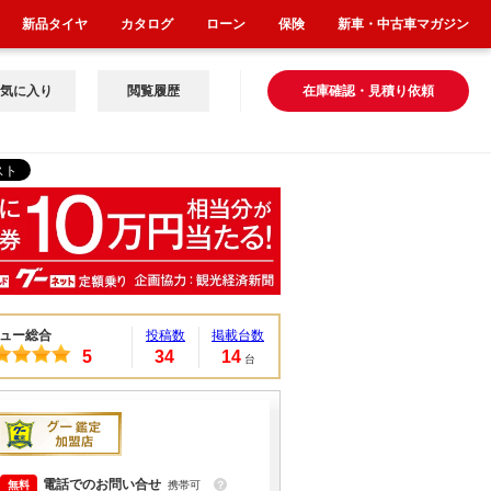
新品タイヤ
カタログ
ローン
保険
新車・中古車マガジン
気に入り
閲覧履歴
在庫確認・見積り依頼
ュー総合
投稿数
掲載台数
5
34
14
台
電話でのお問い合せ
携帯可
？