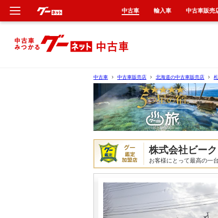
中古車
輸入車
中古車販売
新車
中古車
中古車
中古車販売店
北海道の中古車販売店
輸入車
クルマ買取
カーリース
株式会社ビーク
お客様にとって最高の一
タイヤ交換
整備工場
車検