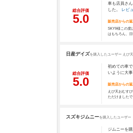
車も店員さん
した。
レビ
総合評価
5.0
販売店からの返
SKY9様この
はもちろん、日
日産デイズ
を購入したユーザー えび
初めての車で
いように大事
総合評価
5.0
販売店からの返
えび天おむすび
ただけましたで
スズキジムニー
を購入したユーザー 
ジムニーを購