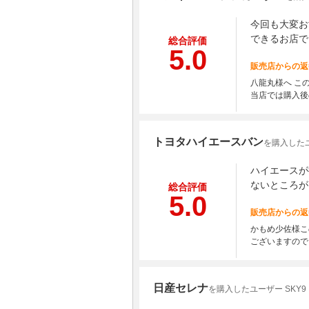
今回も大変お
できるお店で
総合評価
5.0
販売店からの返
八龍丸様へ こ
当店では購入後
トヨタハイエースバン
を購入した
ハイエースが
ないところが
総合評価
5.0
販売店からの返
かもめ少佐様こ
ございますので
日産セレナ
を購入したユーザー SKY9