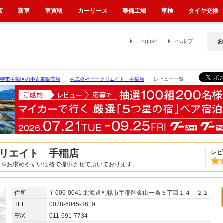
店
新車
車買取
カーリース
整備工場
車検
タイヤ交換
English
ヘルプ
お
札幌市手稲区の中古車販売店
株式会社ビークリエイト 手稲店
レビュー一覧
リエイト 手稲店
レビ
台をお求めやすい価格で提供させて頂いております。
住所
〒006-0041 北海道札幌市手稲区金山一条３丁目１４－２２
TEL
0078-6045-3619
FAX
011-691-7734