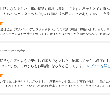
世話になりました。車の状態も値段も満足してます。息子もとても喜ん
、もちろんアフターも安心なので購入後も困ることがありません。今後
答
の度は当店にてスペーシアカスタムを購入いただき誠に有難う御座います。また、
のメンテナンスもサポート致します。オイル交換やタイヤ交換はもちろん、何かあ
ユーザー かもめ少佐
得意なお店のようで安心して購入できました！納車してからも何度かお
いいですね。これからもお世話になろうと思ってます。
レビューを詳
答
の度は誠にありがとうございます。お客様からのお褒めのお言葉が何よりも励みに
、これからも何かございました時はお気軽にお声掛けください。今後ともよろしく