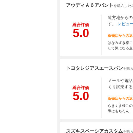
アウディＡ６アバント
を購入した
遠方地からの
す。
レビュ
総合評価
5.0
販売店からの返
はなみずき様こ
して気になる点
トヨタレジアスエースバン
を購
メールや電話
くり試乗する
総合評価
5.0
販売店からの返
らきくま様この
際はもちろん、
スズキスペーシアカスタム
を購入