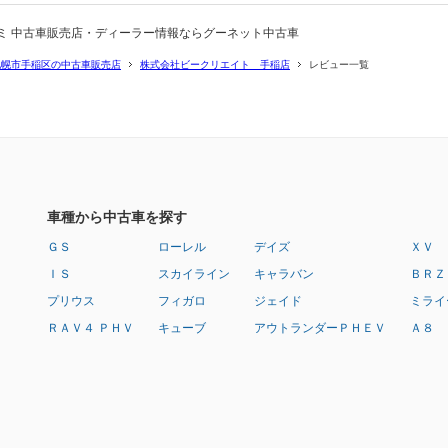
ミ 中古車販売店・ディーラー情報ならグーネット中古車
札幌市手稲区の中古車販売店
株式会社ビークリエイト 手稲店
レビュー一覧
車種から中古車を探す
ＧＳ
ローレル
デイズ
ＸＶ
ＩＳ
スカイライン
キャラバン
ＢＲＺ
プリウス
フィガロ
ジェイド
ミライ
ＲＡＶ４ ＰＨＶ
キューブ
アウトランダーＰＨＥＶ
Ａ８