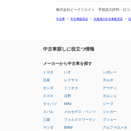
株式会社ビークリエイト 手稲店の評判・口コ
中古車
中古車販売店
北海道の中古車販売店
中古車探しに役立つ情報
メーカーから中古車を探す
トヨタ
いすゞ
シボレー
日産
レクサス
ボルボ
ホンダ
ミツオカ
アウディ
スズキ
日野
ポルシェ
ダイハツ
MINI
ジープ
スバル
メルセデス・ベンツ
ジャガー
三菱
フォルクスワーゲン
プジョー
マツダ
BMW
アルファロメオ