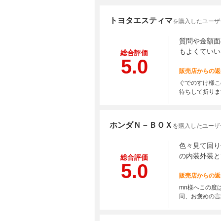
トヨタエスティマ
を購入したユーザ
質問や金額面
もよくていい
総合評価
5.0
販売店からの返
ぐでのすけ様こ
待ちして折りま
ホンダＮ－ＢＯＸ
を購入したユーザー
色々見て回り
の内装外装と
総合評価
5.0
販売店からの返
mn様へこの度
同、お褒めの言