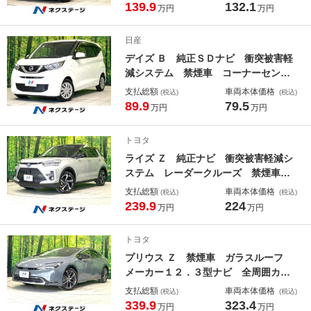
ズ 禁煙車 ドラレコ コーナーセン
139.9
132.1
万円
万円
サー スマートキー ＬＥＤヘッド
ビルトインＥＴＣ 車線逸脱警報 オ
日産
ートライト
デイズ Ｂ 純正ＳＤナビ 衝突被害軽
減システム 禁煙車 コーナーセンサ
ー 車線逸脱警報 シガーソケット
支払総額
車両本体価格
(税込)
(税込)
オートライト Ｂｌｕｅｔｏｏｔｈ
89.9
79.5
万円
万円
ＣＤ フルセグ アイドリングストッ
プ 電動格納ドアミラー バニティミ
トヨタ
ラー
ライズ Ｚ 純正ナビ 衝突被害軽減シ
ステム レーダークルーズ 禁煙車
コーナーセンサー スマートキー Ｌ
支払総額
車両本体価格
(税込)
(税込)
ＥＤヘッド バックカメラ ＥＴＣ
239.9
224
万円
万円
２．０ １００Ｖ電源 純正１７イン
チアルミ 車線逸脱警報 オートライ
トヨタ
ト
プリウス Ｚ 禁煙車 ガラスルーフ
メーカー１２．３型ナビ 全周囲カメ
ラ １００Ｖ電源 衝突被害軽減シス
支払総額
車両本体価格
(税込)
(税込)
テム レーダークルーズ ＢＳＭ 電
339.9
323.4
万円
万円