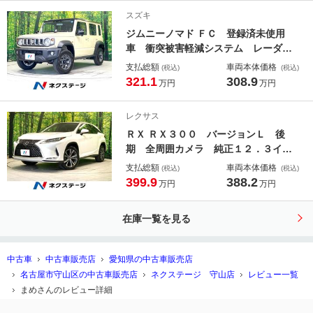
ート ドラレコ コーナーセンサー
スズキ
スマートキー ＥＴＣ
ジムニーノマド ＦＣ 登録済未使用
車 衝突被害軽減システム レーダー
クルーズ コーナーセンサー 前席シ
支払総額
車両本体価格
(税込)
(税込)
ートヒーター ＬＥＤヘッド 純正１
321.1
308.9
万円
万円
５インチアルミ オートハイビーム
車線逸脱警報 オートライト オート
レクサス
エアコン
ＲＸ ＲＸ３００ バージョンＬ 後
期 全周囲カメラ 純正１２．３イン
チナビ 衝突被害軽減システム レー
支払総額
車両本体価格
(税込)
(税込)
ダークルーズ 禁煙車 電動リアゲー
399.9
388.2
万円
万円
ト レザーシート 前席シートエアコ
ン ドラレコ スマートキー ＬＥＤ
在庫一覧を見る
ヘッド ＥＴＣ２．０
中古車
中古車販売店
愛知県の中古車販売店
名古屋市守山区の中古車販売店
ネクステージ 守山店
レビュー一覧
まめさんのレビュー詳細