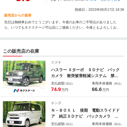
投稿日：2023年08月17日 18:36
販売店からの返答
先日は御納車おめでとうございます。今後のお車のご不明点がありました
ら、いつでもネクステージ守山店にご連絡ください。今後ともよろしくお願
いいたします。
この販売店の在庫
スズキ
ハスラー Ｘターボ ＳＤナビ バック
カメラ 衝突被害軽減システム 禁煙
車 シートヒーター スマートキー
支払総額
車両本体価格
(税込)
(税込)
ＨＩＤヘッド ビルトインＥＴＣ 純
74.9
66.6
万円
万円
正１５インチアルミ オートライト
オートエアコン Ｂｌｕｅｔｏｏｔ
ホンダ
ｈ ＣＤ
Ｎ－ＢＯＸ Ｌ 後期 電動スライドド
ア 純正ＳＤナビ バックカメラ 衝
突被害軽減システム レーダークルー
支払総額
車両本体価格
(税込)
(税込)