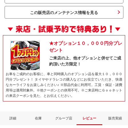
この販売店のメンテナンス情報を見る
★オプション１０，０００円分プレ
ゼント
ご来店の上、他オプションと併せてご成
約頂いた方限定！
ネット予約でキャンペーンに応募しよ
お車をご成約のお客様に、車と同時購入のオプション品を最大１０，０００
円分プレゼント！ タイヤやドラレコの購入などにお役立ていただき、快適
なカーライフをお楽しみください♪ ※部品代金に利用可。工賃・保証・諸費
用等は適用対象外。※他クーポンとの併用不可。※ご来店時にＧｏｏネット
の来店クーポンを見た、とお伝えください。
詳細
在庫
グループ店
レビュー
販売実績