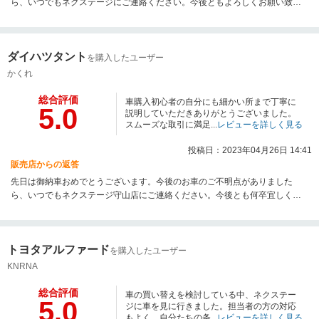
ら、いつでもネクステージにご連絡ください。今後ともよろしくお願い致し
ます。
ダイハツタント
を購入したユーザー
かくれ
総合評価
車購入初心者の自分にも細かい所まで丁寧に
5.0
説明していただきありがとうございました。
スムーズな取引に満足...
レビューを詳しく見る
投稿日：2023年04月26日 14:41
販売店からの返答
先日は御納車おめでとうございます。今後のお車のご不明点がありました
ら、いつでもネクステージ守山店にご連絡ください。今後とも何卒宜しくお
願い致します。
トヨタアルファード
を購入したユーザー
KNRNA
総合評価
車の買い替えを検討している中、ネクステー
5.0
ジに車を見に行きました。担当者の方の対応
もよく、自分たちの条...
レビューを詳しく見る