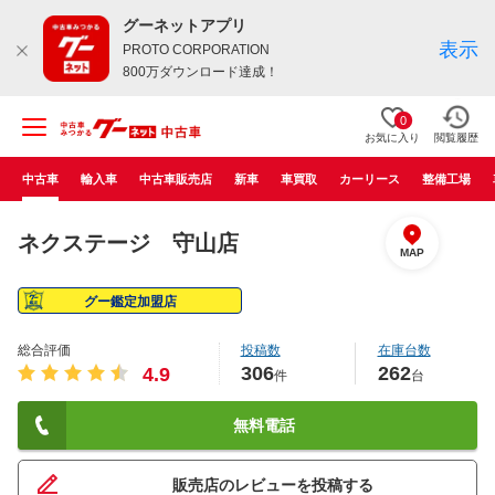
グーネットアプリ
表示
PROTO CORPORATION
800万ダウンロード達成！
0
お気に入り
閲覧履歴
中古車
輸入車
中古車販売店
新車
車買取
カーリース
整備工場
ネクステージ 守山店
MAP
グー鑑定加盟店
総合評価
投稿数
在庫台数
306
262
4.9
件
台
無料電話
販売店のレビューを投稿する