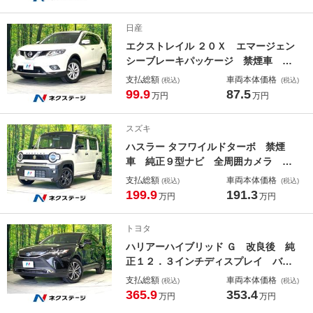
動リアゲート 合皮シート シートエ
アコン パワーシート ドラレコ
日産
エクストレイル ２０Ｘ エマージェン
シーブレーキパッケージ 禁煙車 純
正ＳＤナビ 全周囲カメラ 衝突被害
支払総額
車両本体価格
(税込)
(税込)
軽減システム シートヒーター ドラ
99.9
87.5
万円
万円
レコ コーナーセンサー スマートキ
ー クルコン ＬＥＤヘッド ＥＴ
スズキ
Ｃ 純正１７インチアルミ パークア
ハスラー タフワイルドターボ 禁煙
シスト 車線逸脱警報
車 純正９型ナビ 全周囲カメラ 衝
突被害軽減システム レーダークルー
支払総額
車両本体価格
(税込)
(税込)
ズ ドラレコ コーナーセンサー ス
199.9
191.3
万円
万円
マートキー ＬＥＤヘッド ＥＴＣ
純正１５インチアルミ オートハイビ
トヨタ
ーム 車線逸脱警報
ハリアーハイブリッド Ｇ 改良後 純
正１２．３インチディスプレイ バッ
クカメラ 衝突被害軽減システム レ
支払総額
車両本体価格
(税込)
(税込)
ーダークルーズ 禁煙車 電動リアゲ
365.9
353.4
万円
万円
ート ハーフレザーシート パワーシ