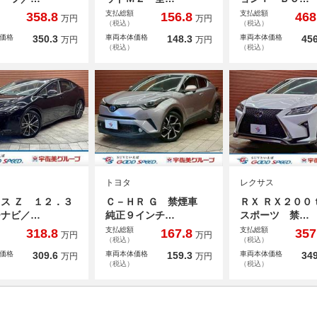
支払総額
支払総額
358.8
156.8
468
万円
万円
（税込）
（税込）
価格
350.3
車両本体価格
148.3
車両本体価格
456
万円
万円
（税込）
（税込）
トヨタ
レクサス
ス Ｚ １２．３
Ｃ－ＨＲ Ｇ 禁煙車
ＲＸ ＲＸ２００
チナビ／…
純正９インチ…
スポーツ 禁…
支払総額
支払総額
318.8
167.8
357
万円
万円
（税込）
（税込）
価格
309.6
車両本体価格
159.3
車両本体価格
349
万円
万円
（税込）
（税込）