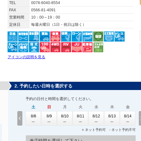
TEL
0078-6040-8554
FAX
0566-81-4091
営業時間
10：00～19：00
定休日
毎週火曜日（1日・祝日は除く）
アイコンの説明を見る
2. 予約したい日時を選択する
予約の日付と時間を選択してください。
土
日
月
火
水
木
金
8/8
8/9
8/10
8/11
8/12
8/13
8/14
○ ネット予約可 - ネット予約不可
来店時間を選択して下さい