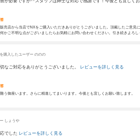
善が必要ですが‥スタッフは紳士な対応で感謝です！今後とも宜しくお
答
販売店から当店でNXをご購入いただきありがとうございました。頂戴したご意見
何かご不明な点がございましたらお気軽にお問い合わせください。引き続きよろし
を購入したユーザー ののの
切なご対応をありがとうございました。
レビューを詳しく見る
答
難う御座います。さらに精進してまいります。今後とも宜しくお願い致します。
ー しょうや
応でした
レビューを詳しく見る