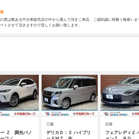
答
の度は数ある中古車販売店の中から選んで頂きご来店、ご成約誠に有難う御座いま
ートさせて頂きますので宜しくお願い致します。
三菱
日産
ー Ｚ 調光パノ
デリカＤ：２ ハイブリ
フェアレディＺ 
ルーフ／…
ッドＭＺ 全…
ョンＴ ＢＯ…