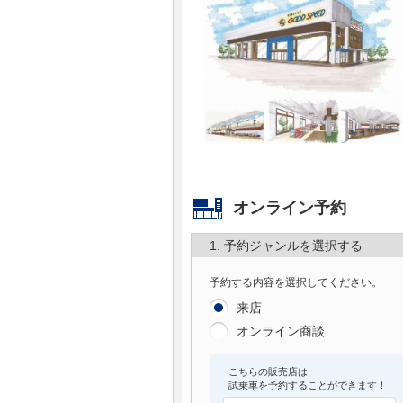
マガジン
車カタログ
自動車ローン
保険
オンライン予約
レビュー
1. 予約ジャンルを選択する
価格相場
予約する内容を選択してください。
教習所
来店
オンライン商談
用語集
こちらの販売店は
試乗車を予約することができます！