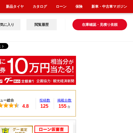
新品タイヤ
カタログ
ローン
保険
新車・中古車マガジン
気に入り
閲覧履歴
在庫確認・見積り依頼
ュー総合
投稿数
掲載台数
4.8
125
155
台