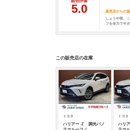
総合評価
5.0
販売店からの返
しょうや様、こ
フを全力でサポ
この販売店の在庫
トヨタ
トヨタ
ハリアー Ｚ 調光パノ
ハリア
ラマルーフ／…
ラマ