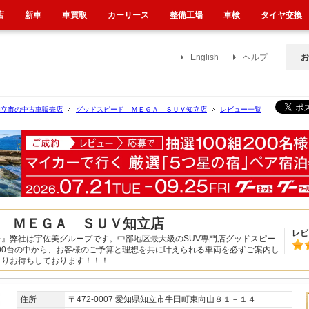
店
新車
車買取
カーリース
整備工場
車検
タイヤ交換
English
ヘルプ
お
知立市の中古車販売店
グッドスピード ＭＥＧＡ ＳＵＶ知立店
レビュー一覧
 ＭＥＧＡ ＳＵＶ知立店
レビ
』弊社は宇佐美グループです。中部地区最大級のSUV専門店グッドスピー
500台の中から、お客様のご予算と理想を共に叶えられる車両を必ずご案内し
よりお待ちしております！！！
住所
〒472-0007 愛知県知立市牛田町東向山８１－１４