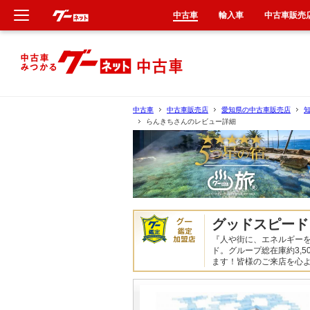
中古車
輸入車
中古車販売
新車
中古車
中古車
中古車販売店
愛知県の中古車販売店
らんきちさんのレビュー詳細
輸入車
クルマ買取
カーリース
グッドスピード
タイヤ交換
『人や街に、エネルギーを
ド。グループ総在庫約3,
ます！皆様のご来店を心
整備工場
車検