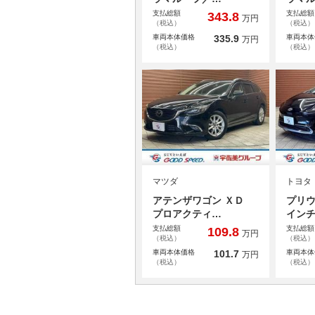
支払総額
支払総額
343.8
万円
（税込）
（税込）
車両本体価格
335.9
車両本体
万円
（税込）
（税込）
マツダ
トヨタ
アテンザワゴン ＸＤ
プリウ
プロアクティ…
イン
支払総額
支払総額
109.8
万円
（税込）
（税込）
車両本体価格
101.7
車両本体
万円
（税込）
（税込）