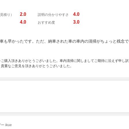
2.0
4.0
見積り）
説明の分かりやすさ
4.0
3.0
おすすめ度
車も早かったです。ただ、納車された車の車内の清掃がちょっと残念で
をご購入頂きありがとうございました。車内清掃に関しましてご期待に沿えず申し訳
。貴重なご意見を頂きありがとうございました。
 ikue