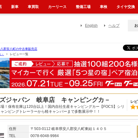
店
新車
車買取
カーリース
整備工場
車検
タイヤ交換
English
ヘルプ
お
安八郡安八町の中古車販売店
カ－
レビュー一覧
ズジャパン 岐阜店 キャンピングカ－
レビ
場！保有在庫は120台以上！国内自社生産キャンピングカー【FOCS】シリ
キャンピングトレーラーから軽キャンパーまで多数展示中！！
住所
〒503-0112 岐阜県安八郡安八町東結１４０５
TEL
0078-6048-9984