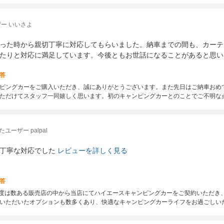
ー いいさよ
った時から親切丁寧に対応してもらいました。納車までの間も、カーテ
たりと対応に満足しています。今後ともお世話になることがあると思い
答
ピングカーをご購入いただき、誠にありがとうございます。また先日はご納車おめ
ただけてスタッフ一同嬉しく思います。初のキャンピングカーとのことでご不明な
ユーザー palpal
丁寧な対応でした
レビューを詳しく見る
答
 この度は数ある販売店の中から当店にてハイエースキャンピングカーをご契約いただき
いただいたオプションも数多くあり、快適なキャンピングカーライフをお過ごしい