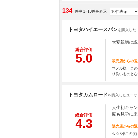
134
件中 1~10件を表示
トヨタハイエースバン
を購入した
大変親切に説
総合評価
5.0
販売店からの返
マノル様 この
り良いものとな
トヨタカムロード
を購入したユーザ
人生初キャン
度も見学に来
総合評価
4.3
販売店からの返
4パパ様この度