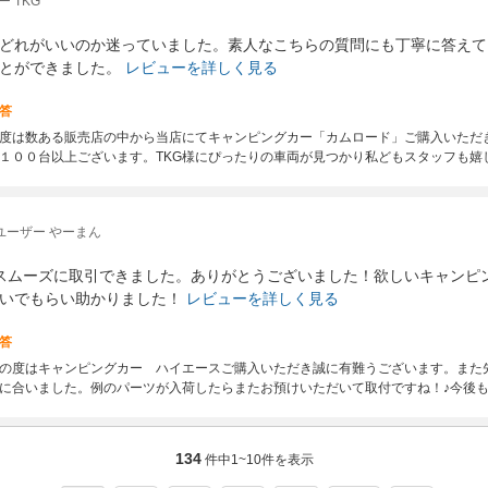
 TKG
どれがいいのか迷っていました。素人なこちらの質問にも丁寧に答えて
とができました。
レビューを詳しく見る
答
の度は数ある販売店の中から当店にてキャンピングカー「カムロード」ご購入いただ
１００台以上ございます。TKG様にぴったりの車両が見つかり私どもスタッフも嬉
ユーザー やーまん
スムーズに取引できました。ありがとうございました！欲しいキャンピ
いでもらい助かりました！
レビューを詳しく見る
答
の度はキャンピングカー ハイエースご購入いただき誠に有難うございます。また
に合いました。例のパーツが入荷したらまたお預けいただいて取付ですね！♪今後
134
件中
1~10
件を表示