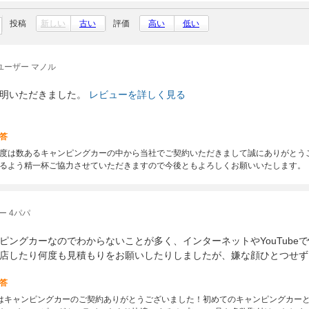
投稿
新しい
古い
評価
高い
低い
ユーザー マノル
明いただきました。
レビューを詳しく見る
答
度は数あるキャンピングカーの中から当社でご契約いただきまして誠にありがとう
るよう精一杯ご協力させていただきますので今後ともよろしくお願いいたします。
ー 4パパ
ピングカーなのでわからないことが多く、インターネットやYouTube
店したり何度も見積もりをお願いしたりしましたが、嫌な顔ひとつせず
答
はキャンピングカーのご契約ありがとうございました！初めてのキャンピングカー