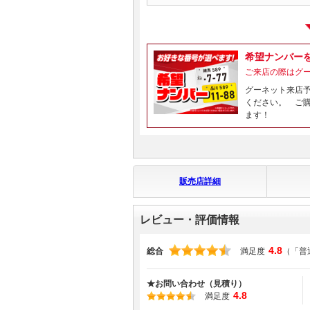
希望ナンバー
ご来店の際はグ
グーネット来店
ください。 ご
ます！
販売店詳細
レビュー・評価情報
4.8
総合
満足度
（「普
★お問い合わせ（見積り）
4.8
満足度