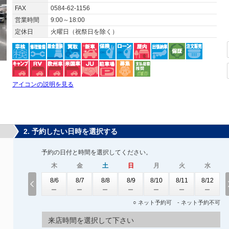
FAX
0584-62-1156
営業時間
9:00～18:00
定休日
火曜日（祝祭日を除く）
アイコンの説明を見る
2. 予約したい日時を選択する
予約の日付と時間を選択してください。
木
金
土
日
月
火
水
8/6
8/7
8/8
8/9
8/10
8/11
8/12
○ ネット予約可 - ネット予約不可
来店時間を選択して下さい