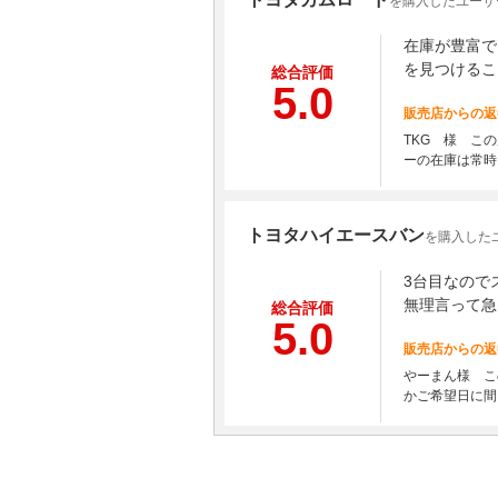
を購入したユーザー
在庫が豊富で
を見つけるこ
総合評価
5.0
販売店からの返
TKG 様 こ
ーの在庫は常時
トヨタハイエースバン
を購入した
3台目なので
無理言って急
総合評価
5.0
販売店からの返
やーまん様 こ
かご希望日に間