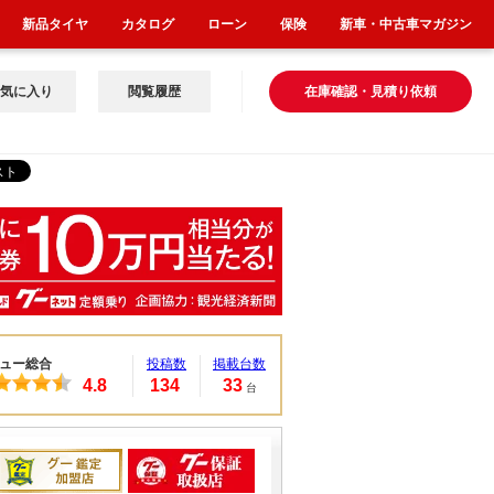
新品タイヤ
カタログ
ローン
保険
新車・中古車マガジン
気に入り
閲覧履歴
在庫確認・見積り依頼
ュー総合
投稿数
掲載台数
4.8
134
33
台