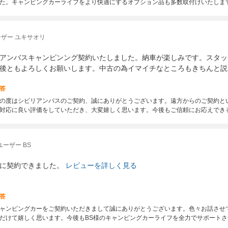
た。キャンピングカーライフをより快適にするオプション品も多数取付けいたしま
ザー ユキサオリ
アンバスキャンピンング契約いたしました。納車が楽しみです。スタッ
後ともよろしくお願いします。中古の為イマイチなところもきちんと説
答
の度はシビリアンバスのご契約、誠にありがとうございます。遠方からのご契約と
対応に良い評価をしていただき、大変嬉しく思います。今後もご信頼にお応えでき
ーザー BS
に契約できました。
レビューを詳しく見る
答
ャンピングカーをご契約いただきまして誠にありがとうございます。色々お話させ
だけて嬉しく思います。今後もBS様のキャンピングカーライフを全力でサポート