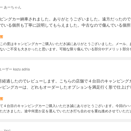
ー あーちゃん
ピングカー納車されました。ありがとうございました。遠方だったので
でいる個所も丁寧に説明してもらえました。中古なので傷んでいる個所
答
この度はキャンピングカーご購入いただき誠にありがとうございました。メール、
ないご不安も大きかったと思います。可能な限り傷んでいる部分やデメリット部分
ザー kazu adria
月経過したのでレビューします。こちらの店舗で４台目のキャンピング
ンピングカーは、どれもオーダーしたオプションを満足行く形で仕上げ
答
て４台目のキャンピングカーご購入いただき誠にありがとうございます。今回のハ
ただきました。途中何度か足を運んでいただき打ち合わせを重ね進めさせていただ