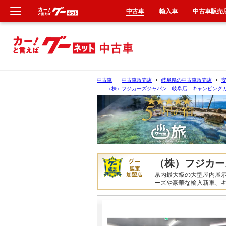
中古車
輸入車
中古車販売
新車
中古車
中古車
中古車販売店
岐阜県の中古車販売店
（株）フジカーズジャパン 岐阜店 キャンピング
輸入車
クルマ買取
カーリース
（株）フジカー
タイヤ交換
県内最大級の大型屋内展示
ーズや豪華な輸入新車、
整備工場
車検