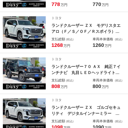
ー 丸目ＬＥＤヘッドライト／フォグ
778
770
万円
万円
ライト 電動デフロック １６インチ
ＡＷ トヨタセーフティーセンス ロ
トヨタ
ックナット付スペアタイヤ
ランドクルーザー ＺＸ モデリスタエ
アロ（Ｆ／Ｓ／ＯＦ／Ｒスポイラ）
ＪＢＬプレミアムサウンド リアエン
支払総額
車両本体価格
(税込)
(税込)
ターテイメント 電動リアデフロッ
1268
1260
万円
万円
ク 寒冷地仕様 タイヤ空気圧警報シ
ステム クールＢＯＸ 黒ルーフレー
トヨタ
ル トノカバー
ランドクルーザー７０ ＡＸ 純正７イ
ンチナビ 丸目ＬＥＤヘッドライト／
フォグライト 電動デフロック トヨ
支払総額
車両本体価格
(税込)
(税込)
タ１６インチＡＷ トヨタセーフティ
808
800
万円
万円
ーセンス ロックナット付スペアタイ
ヤ バックカメラ内蔵自動防眩ミラ
トヨタ
ー 黒ハーフレザー
ランドクルーザー ＺＸ ゴルゴセキュ
リティ デジタルインナーミラー モ
デリスタエアロ（Ｆ／Ｒ／ＯＦ／Ｒス
支払総額
車両本体価格
(税込)
(税込)
ポ） ＪＢＬプレミアムサウンド リ
1098
1090
万円
万円