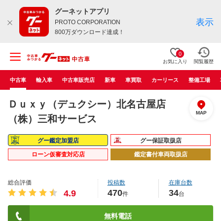
グーネットアプリ
表示
PROTO CORPORATION
800万ダウンロード達成！
0
お気に入り
閲覧履歴
中古車
輸入車
中古車販売店
新車
車買取
カーリース
整備工場
Ｄｕｘｙ（デュクシー）北名古屋店
MAP
（株）三和サービス
グー鑑定加盟店
グー保証取扱店
ローン仮審査対応店
鑑定書付車両取扱店
総合評価
投稿数
在庫台数
470
34
4.9
件
台
無料電話