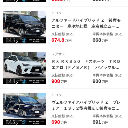
アエンターテイメント 寒冷地仕様
リア電動デフロック 空気圧警報シス
トヨタ
テム クールＢＯＸ
アルファードハイブリッド Ｚ 後席モ
ニター 寒冷地仕様 左右独立ムーン
ルーフ トヨタチームメイトアドバン
支払総額
車両本体価格
(税込)
(税込)
スドパーク カラーヘッドアップディ
674.8
668
万円
万円
スプレイ スペアタイヤ デジタルイ
ンナーミラー ブラインドスポットモ
レクサス
ニター ２．０ＥＴＣ
ＲＸ ＲＸ３５０ Ｆスポーツ ＴＲＤ
エアロ（Ｆ／Ｓ／Ｒ） パノラマルー
フ ルーフレール 寒冷地仕様 デジ
支払総額
車両本体価格
(税込)
(税込)
タルミラー オレンジキャリパ― 置
908
900
万円
万円
くだけ充電 ドラレコ ホワイトレザ
ーシート ＬＥＸＵＳチームメイト
トヨタ
３眼ＬＥＤヘッドライト
ヴェルファイアハイブリッド Ｚ プレ
ミア １３．２型有機ＥＬ後席モニタ
ー ユニバーサルステップ デジタル
支払総額
車両本体価格
(税込)
(税込)
インナーミラー トヨタチームメイト
698
691
万円
万円
アドバンスドパーク カラーヘッドア