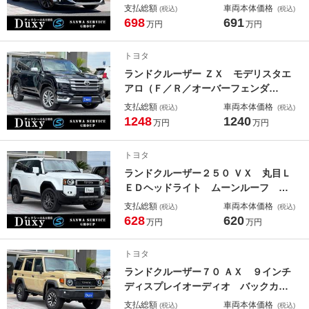
デジタルインナーミラー オレンジキ
支払総額
車両本体価格
(税込)
(税込)
ャリパー 後席電動格納シート ＡＣ
698
691
万円
万円
１００Ｖ 置くだけ充電 ドラレコ
赤レザシート 純正２０インチＡＷ
トヨタ
１４インチディスプレイ
ランドクルーザー ＺＸ モデリスタエ
アロ（Ｆ／Ｒ／オーバーフェンダ
ー） ＪＢＬプレミアムサウンド リ
支払総額
車両本体価格
(税込)
(税込)
アエンターテイメント 寒冷地仕様
1248
1240
万円
万円
タイヤ空気圧警報システム クールＢ
ＯＸ 電動リアデフロック ルーフレ
トヨタ
ール ベージュレザー
ランドクルーザー２５０ ＶＸ 丸目Ｌ
ＥＤヘッドライト ムーンルーフ ル
ーフレール デジタルインナーミラ
支払総額
車両本体価格
(税込)
(税込)
ー パノラミックビューモニター ブ
628
620
万円
万円
ラインドスポットモニタ ベンチレー
ション １３．２型ディスプレイ Ｅ
トヨタ
ＴＣ２．０ 黒レザーシート
ランドクルーザー７０ ＡＸ ９インチ
ディスプレイオーディオ バックカメ
ラ内蔵型ミラー ドライブレコーダ
支払総額
車両本体価格
(税込)
(税込)