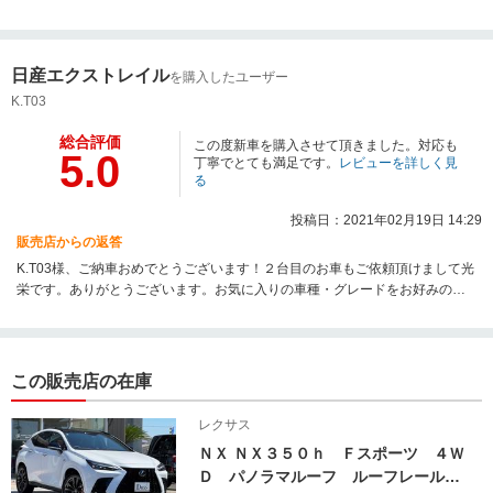
ね。本当にありがとうございました。
日産エクストレイル
を購入したユーザー
K.T03
総合評価
この度新車を購入させて頂きました。対応も
5.0
丁寧でとても満足です。
レビューを詳しく見
る
投稿日：2021年02月19日 14:29
販売店からの返答
K.T03様、ご納車おめでとうございます！２台目のお車もご依頼頂けまして光
栄です。ありがとうございます。お気に入りの車種・グレードをお好みのボ
ディカラーでご納車出来て良かったです。弊社ではあらゆるメーカーさまの
車種が新車でお値打ちにご用意できますのでごれからもどうぞ宜しくお願い
いたします。コーティングが施工済みですがぜひ定期的に洗車もお願いいた
しますね笑。今後ともご贔屓にお願い申し上げます★
この販売店の在庫
レクサス
ＮＸ ＮＸ３５０ｈ Ｆスポーツ ４Ｗ
Ｄ パノラマルーフ ルーフレール