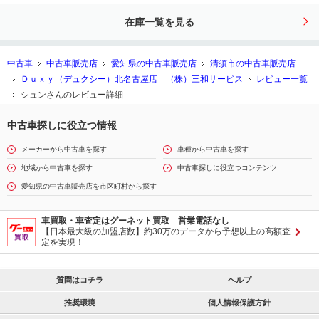
ップディスプレイ 左右独立ムーンル
在庫一覧を見る
ーフ 黒レザーシート １９インチＡ
Ｗ
中古車
中古車販売店
愛知県の中古車販売店
清須市の中古車販売店
Ｄｕｘｙ（デュクシー）北名古屋店 （株）三和サービス
レビュー一覧
シュンさんのレビュー詳細
中古車探しに役立つ情報
メーカーから中古車を探す
車種から中古車を探す
地域から中古車を探す
中古車探しに役立つコンテンツ
愛知県の中古車販売店を市区町村から探す
車買取・車査定はグーネット買取 営業電話なし
【日本最大級の加盟店数】約30万のデータから予想以上の高額査
定を実現！
質問はコチラ
ヘルプ
推奨環境
個人情報保護方針