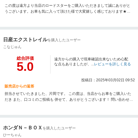
この度は遠方より当店のロードスターをご購入いただきまして誠にありがと
うございます。お車も気に入って頂けた様で大変嬉しく感じております★
色々と楽しくお話をさせて頂きました。今後ともどうぞ宜しくお願い致しま
す。
日産エクストレイル
を購入したユーザー
こなじゅん
総合評価
遠方からの購入で現車確認出来ないため心配
5.0
な点もありましたが、...
レビューを詳しく見る
投稿日：2025年03月02日 09:52
販売店からの返答
担当させていたきました、片岡です。 この度は、当店からお車をご購入いた
だき また、口コミのご投稿も 併せて、ありがとうございます！ 問い合わせか
ら納車と下取りまですべてを信用して お任せいただきありがとうございま
す。 何かありましたら遠慮なくご連絡ください。 よろしくお願いしいたしま
す。
ホンダＮ－ＢＯＸ
を購入したユーザー
ひーちゃん