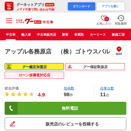
グーネットアプリ
RENEW
ダウンロード
アプリを開く
メアド不要で問い合わせ可能
0
お気に入り
閲覧履歴
中古車
輸入車
中古車販売店
新車
車買取
カーリース
整備工場
アップル各務原店 （株）ゴトウスバル
MAP
グー鑑定加盟店
グー保証取扱店
ローン仮審査対応店
総合評価
投稿数
在庫台数
98
11
4.9
件
台
無料電話
販売店のレビューを投稿する