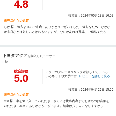
4.8
投稿日：2024年05月13日 16:02
販売店からの返答
しげ 様 遠方よりのご来店、ありがとうございました。遠方なため、なかな
か来店などは厳しいとはおもいますが、なにかあれば是非、ご連絡くださ
い。全力でサポートさせていただきますので、今後も末永いお付き合いのほ
ど、よろしくお願いいたします。
トヨタアクア
を購入したユーザー
mto
総合評価
アクアのグレーメタリックが欲しくて、いろ
5.0
いろネットや大手中古...
レビューを詳しく見る
投稿日：2024年04月29日 15:50
販売店からの返答
mto 様 車を気に入っていただき、さらには接客内容までお褒めのお言葉を
いただき、本当にありがとうございます。納車は少し先になりますがしっか
りと磨きをかけ、最高の状態で納車させていただきますので楽しみにお待ち
ください。これからも末永いお付き合いさせていただけるように努力いたし