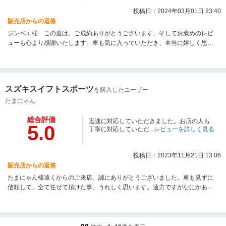
投稿日：2024年03月01日 23:40
販売店からの返答
ジンベエ様 この度は、ご成約ありがとうございます、そしてお褒めのレビ
ューも心より感謝いたします。車も気に入っていただき、本当に嬉しく思
い、今後もご期待に添えるようします。そしてご友人のご紹介もしていただ
き、ありがとうございます。ジンベエ様、ご友人に満足していただけ本当に
嬉しいです、これからも末永いお付き合いをよろしくお願いいたします。
スズキスイフトスポーツ
を購入したユーザー
たまにゃん
総合評価
迅速に対応していただきました。お店の人も
5.0
丁寧に対応していただ...
レビューを詳しく見る
投稿日：2023年11月21日 13:06
販売店からの返答
たまにゃん様遠くからのご来店、誠にありがとうございました。車も見ずに
信頼して、全て任せて頂けた事、うれしく思います。遠方ですがなにかあれ
ばすぐにご連絡ください、全力でサポートさせて頂きたいと思いますので今
後も末永いお付き合い宜しくお願いします。