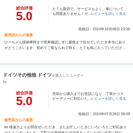
総合評価
とても親切で、サービスもよく、車について
5.0
も問題ありません！ガ...
レビューを詳しく見る
投稿日：2024年10月06日 23:36
販売店からの返答
ひーちゃん様納車時まで現車確認しずに最後まで任せていただき本当にあり
がとうございます、初めてご覧なられて時も、とても気に入っていただけ嬉
しく思いました。遠方ではありますがなにかありましたら全力でサポートさ
せていただきますので遠慮なくご連絡ください、今後も宜しくお願い致しま
す。
ドイツその他他 ドイツ
を購入したユーザー
ke
総合評価
売却から購入までお世話になり、丁寧かつス
5.0
ピーディーに対応いた...
レビューを詳しく見る
投稿日：2024年07月28日 09:09
販売店からの返答
ke 様遠方よりお問合せいただき、またお忙しいときにいろいろとご対応あり
がとうございました。下取りの売却先もほぼ決まっていたのに当店に切り替