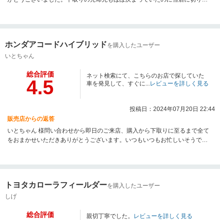
えていただき全て対応させていただき本当にありがとうございます。遠方で
はありますが全力でフォローさせていただきますので今後もよろしくお願い
します。
ホンダアコードハイブリッド
を購入したユーザー
いとちゃん
総合評価
ネット検索にて、こちらのお店で探していた
4.5
車を発見して、すぐに...
レビューを詳しく見る
投稿日：2024年07月20日 22:44
販売店からの返答
いとちゃん 様問い合わせから即日のご来店、購入から下取りに至るまで全て
をおまかせいただきありがとうございます。いつもいつもお忙しいそうです
がお体にはお気を付けください。これからも、なにかあれば全力でフォロー
させていただきますので末永いお付き合い宜しくお願いします。
トヨタカローラフィールダー
を購入したユーザー
しげ
総合評価
親切丁寧でした。
レビューを詳しく見る