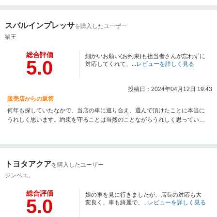
ますのでよろしくお願いいたします。
スバルインプレッサ
を購入したユーザー
猫王
総合評価
細かいお願い(お約束)も担当者さんが忘れずに
5.0
対応してくれて、...
レビューを詳しく見る
投稿日：2024年04月12日 19:43
販売店からの返答
何年も探していたなかで、当店の車に巡り合え、選んで頂けたことに本当に
うれしく思います。約束を守ることは当然のことながらうれしく思っていた
だきこちらこそありがとうございます。これからも末永いお付き合いよろし
くお願いします。
トヨタアクア
を購入したユーザー
ジンベエ。
総合評価
娘の車を見に行きましたが、店長の対応も大
5.0
変良く、車も綺麗で、...
レビューを詳しく見る