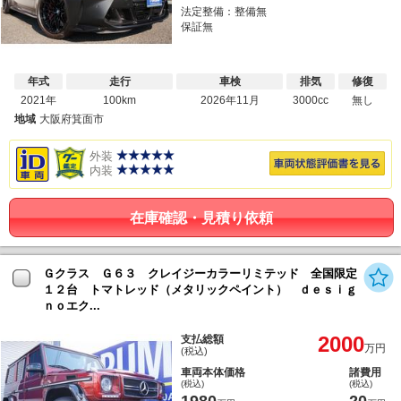
法定整備：整備無
保証無
年式
走行
車検
排気
修復
2021年
100km
2026年11月
3000cc
無し
地域
大阪府箕面市
外装
内装
在庫確認・見積り依頼
Ｇクラス Ｇ６３ クレイジーカラーリミテッド 全国限定
１２台 トマトレッド（メタリックペイント） ｄｅｓｉｇ
ｎｏエク...
2000
支払総額
万円
(税込)
車両本体価格
諸費用
(税込)
(税込)
1980
20