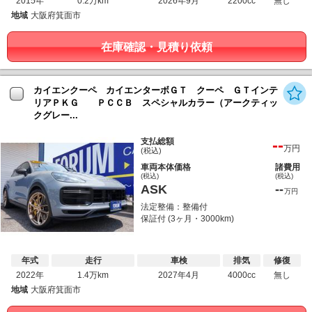
2015年
0.2万km
2026年9月
2200cc
無し
地域
大阪府箕面市
在庫確認・見積り依頼
カイエンクーペ カイエンターボＧＴ クーペ ＧＴインテ
リアＰＫＧ ＰＣＣＢ スペシャルカラー（アークティッ
クグレー...
--
支払総額
万円
(税込)
車両本体価格
諸費用
(税込)
(税込)
ASK
--
万円
法定整備：整備付
保証付 (3ヶ月・3000km)
年式
走行
車検
排気
修復
2022年
1.4万km
2027年4月
4000cc
無し
地域
大阪府箕面市