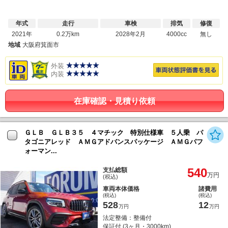
年式
走行
車検
排気
修復
2021年
0.2万km
2028年2月
4000cc
無し
地域
大阪府箕面市
外装
内装
在庫確認・見積り依頼
ＧＬＢ ＧＬＢ３５ ４マチック 特別仕様車 ５人乗 パ
タゴニアレッド ＡＭＧアドバンスパッケージ ＡＭＧパフ
ォーマン...
540
支払総額
万円
(税込)
車両本体価格
諸費用
(税込)
(税込)
528
12
万円
万円
法定整備：整備付
保証付 (3ヶ月・3000km)