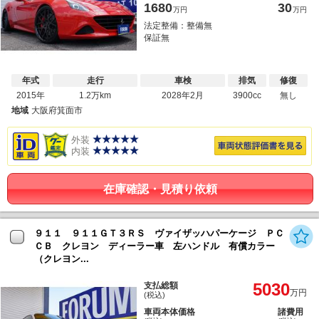
1680
30
万円
万円
法定整備：整備無
保証無
年式
走行
車検
排気
修復
2015年
1.2万km
2028年2月
3900cc
無し
地域
大阪府箕面市
外装
内装
在庫確認・見積り依頼
９１１ ９１１ＧＴ３ＲＳ ヴァイザッハパーケージ ＰＣ
ＣＢ クレヨン ディーラー車 左ハンドル 有償カラー
（クレヨン...
5030
支払総額
万円
(税込)
車両本体価格
諸費用