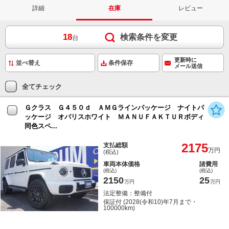
詳細
在庫
レビュー
18
検索条件を変更
台
更新時に
条件保存
メール送信
全てチェック
Ｇクラス Ｇ４５０ｄ ＡＭＧラインパッケージ ナイトパ
ッケージ オパリスホワイト ＭＡＮＵＦＡＫＴＵＲボディ
同色スペ...
2175
支払総額
万円
(税込)
車両本体価格
諸費用
(税込)
(税込)
2150
25
万円
万円
法定整備：整備付
保証付 (2028(令和10)年7月まで・
100000km)