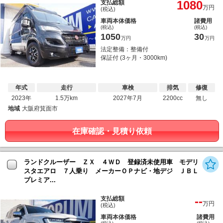
1080
支払総額
万円
(税込)
車両本体価格
諸費用
(税込)
(税込)
1050
30
万円
万円
法定整備：整備付
保証付 (3ヶ月・3000km)
年式
走行
車検
排気
修復
2023年
1.5万km
2027年7月
2200cc
無し
地域
大阪府箕面市
在庫確認・見積り依頼
ランドクルーザー ＺＸ ４ＷＤ 登録済未使用車 モデリ
スタエアロ ７人乗り メーカーＯＰナビ・地デジ ＪＢＬ
プレミア...
--
支払総額
万円
(税込)
車両本体価格
諸費用