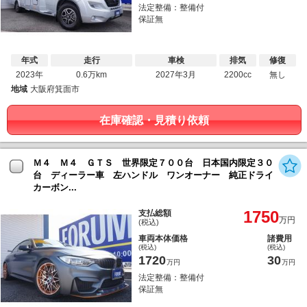
法定整備：整備付
保証無
年式
走行
車検
排気
修復
2023年
0.6万km
2027年3月
2200cc
無し
地域
大阪府箕面市
在庫確認・見積り依頼
Ｍ４ Ｍ４ ＧＴＳ 世界限定７００台 日本国内限定３０
台 ディーラー車 左ハンドル ワンオーナー 純正ドライ
カーボン...
1750
支払総額
万円
(税込)
車両本体価格
諸費用
(税込)
(税込)
1720
30
万円
万円
法定整備：整備付
保証無