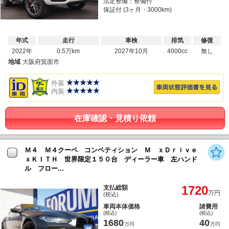
法定整備：整備付
保証付 (3ヶ月・3000km)
年式
走行
車検
排気
修復
2022年
0.5万km
2027年10月
4000cc
無し
地域
大阪府箕面市
外装
内装
在庫確認・見積り依頼
Ｍ４ Ｍ４クーペ コンペティション Ｍ ｘＤｒｉｖｅ
ｘＫＩＴＨ 世界限定１５０台 ディーラー車 左ハンド
ル フロー...
1720
支払総額
万円
(税込)
車両本体価格
諸費用
(税込)
(税込)
1680
40
万円
万円