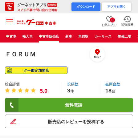
グーネットアプリ
RENEW
ダウンロード
アプリを開く
メアド不要で問い合わせ可能
0
お気に入り
閲覧履歴
中古車
輸入車
中古車販売店
新車
車買取
カーリース
整備工場
ＦＯＲＵＭ
MAP
グー鑑定加盟店
総合評価
投稿数
在庫台数
3
18
5.0
件
台
無料電話
販売店のレビューを投稿する