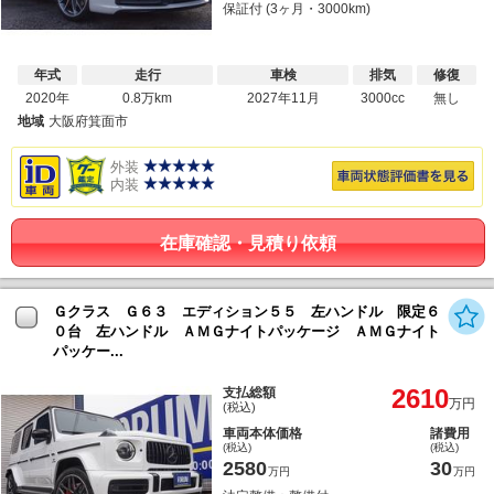
保証付 (3ヶ月・3000km)
年式
走行
車検
排気
修復
2020年
0.8万km
2027年11月
3000cc
無し
地域
大阪府箕面市
外装
内装
在庫確認・見積り依頼
Ｇクラス Ｇ６３ エディション５５ 左ハンドル 限定６
０台 左ハンドル ＡＭＧナイトパッケージ ＡＭＧナイト
パッケー...
2610
支払総額
万円
(税込)
車両本体価格
諸費用
(税込)
(税込)
2580
30
万円
万円