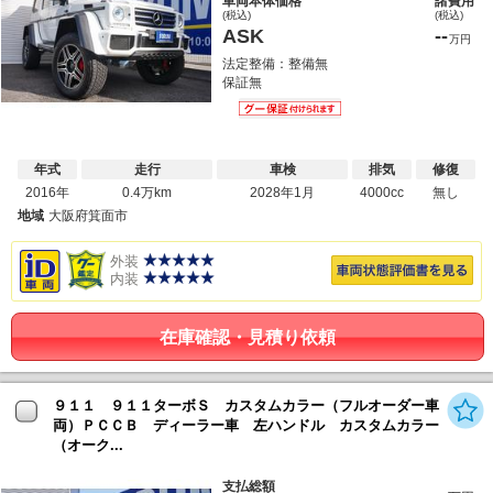
車両本体価格
諸費用
(税込)
(税込)
ASK
--
万円
法定整備：整備無
保証無
年式
走行
車検
排気
修復
2016年
0.4万km
2028年1月
4000cc
無し
地域
大阪府箕面市
外装
内装
在庫確認・見積り依頼
９１１ ９１１ターボＳ カスタムカラー（フルオーダー車
両）ＰＣＣＢ ディーラー車 左ハンドル カスタムカラー
（オーク...
--
支払総額