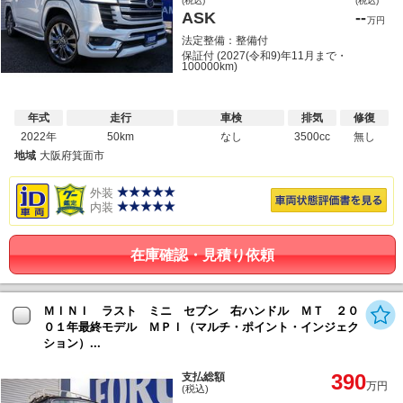
(税込)
(税込)
ASK
--
万円
法定整備：整備付
保証付 (2027(令和9)年11月まで・
100000km)
年式
走行
車検
排気
修復
2022年
50km
なし
3500cc
無し
地域
大阪府箕面市
外装
内装
在庫確認・見積り依頼
ＭＩＮＩ ラスト ミニ セブン 右ハンドル ＭＴ ２０
０１年最終モデル ＭＰＩ（マルチ・ポイント・インジェク
ション）...
390
支払総額
万円
(税込)