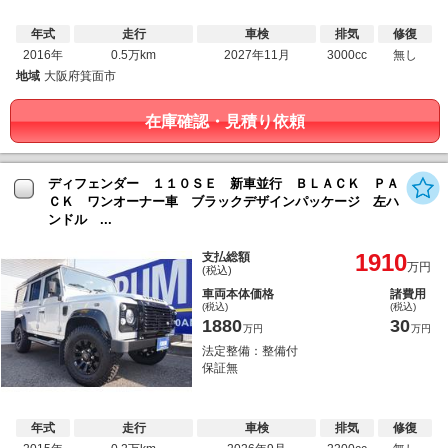
年式
走行
車検
排気
修復
2016年
0.5万km
2027年11月
3000cc
無し
地域
大阪府箕面市
在庫確認・見積り依頼
ディフェンダー １１０ＳＥ 新車並行 ＢＬＡＣＫ ＰＡ
ＣＫ ワンオーナー車 ブラックデザインパッケージ 左ハ
ンドル ...
1910
支払総額
万円
(税込)
車両本体価格
諸費用
(税込)
(税込)
1880
30
万円
万円
法定整備：整備付
保証無
年式
走行
車検
排気
修復