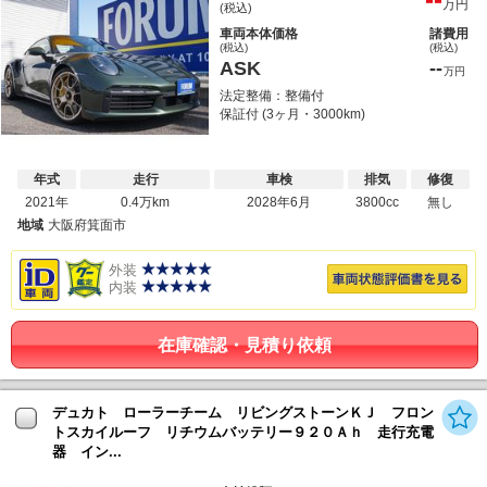
万円
(税込)
車両本体価格
諸費用
(税込)
(税込)
ASK
--
万円
法定整備：整備付
保証付 (3ヶ月・3000km)
年式
走行
車検
排気
修復
2021年
0.4万km
2028年6月
3800cc
無し
地域
大阪府箕面市
外装
内装
在庫確認・見積り依頼
デュカト ローラーチーム リビングストーンＫＪ フロン
トスカイルーフ リチウムバッテリー９２０Ａｈ 走行充電
器 イン...