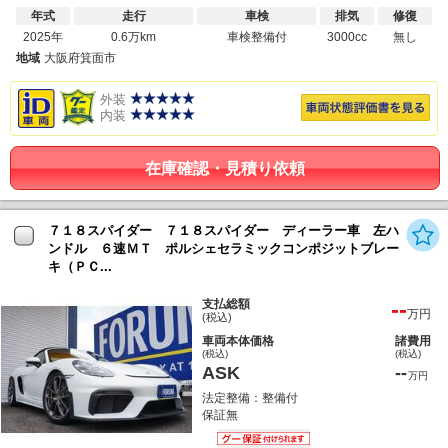
年式
走行
車検
排気
修復
2025年
0.6万km
車検整備付
3000cc
無し
地域
大阪府箕面市
外装
内装
在庫確認・見積り依頼
７１８スパイダー ７１８スパイダー ディーラー車 左ハ
ンドル ６速ＭＴ ポルシェセラミックコンポジットブレー
キ（ＰＣ...
--
支払総額
万円
(税込)
車両本体価格
諸費用
(税込)
(税込)
ASK
--
万円
法定整備：整備付
保証無