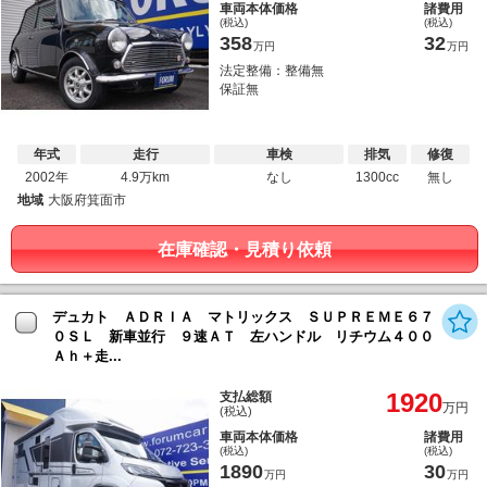
車両本体価格
諸費用
(税込)
(税込)
358
32
万円
万円
法定整備：整備無
保証無
年式
走行
車検
排気
修復
2002年
4.9万km
なし
1300cc
無し
地域
大阪府箕面市
在庫確認・見積り依頼
デュカト ＡＤＲＩＡ マトリックス ＳＵＰＲＥＭＥ６７
０ＳＬ 新車並行 ９速ＡＴ 左ハンドル リチウム４００
Ａｈ＋走...
1920
支払総額
万円
(税込)
車両本体価格
諸費用
(税込)
(税込)
1890
30
万円
万円