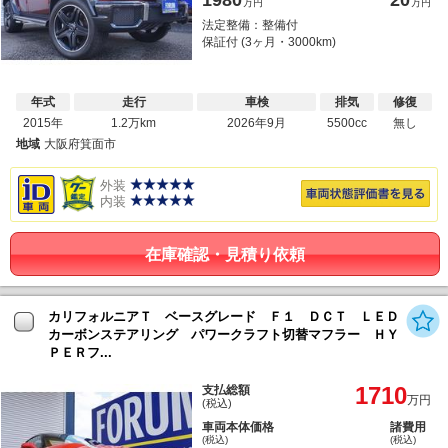
万円
万円
法定整備：整備付
保証付 (3ヶ月・3000km)
年式
走行
車検
排気
修復
2015年
1.2万km
2026年9月
5500cc
無し
地域
大阪府箕面市
外装
内装
在庫確認・見積り依頼
カリフォルニアＴ ベースグレード Ｆ１ ＤＣＴ ＬＥＤ
カーボンステアリング パワークラフト切替マフラー ＨＹ
ＰＥＲフ...
1710
支払総額
万円
(税込)
車両本体価格
諸費用
(税込)
(税込)