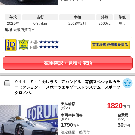
年式
走行
車検
排気
修復
2021年
0.8万km
2028年2月
2000cc
無し
地域
大阪府箕面市
外装
内装
在庫確認・見積り依頼
９１１ ９１１カレラＳ 左ハンドル 有償スペシャルカラ
ー（クレヨン） スポーツエキゾーストシステム スポーツ
クロノパ...
1820
支払総額
万円
(税込)
車両本体価格
諸費用
(税込)
(税込)
1790
30
万円
万円
法定整備：整備付