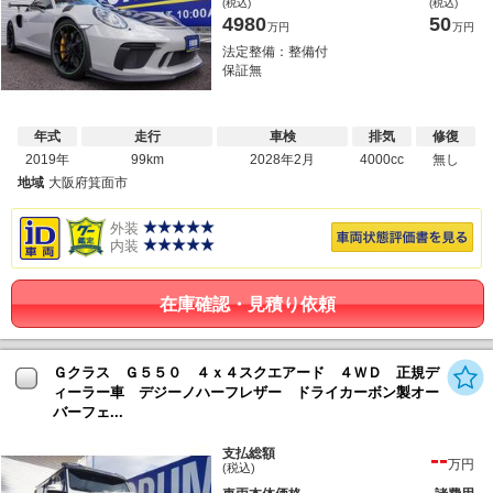
(税込)
(税込)
4980
50
万円
万円
法定整備：整備付
保証無
年式
走行
車検
排気
修復
2019年
99km
2028年2月
4000cc
無し
地域
大阪府箕面市
外装
内装
在庫確認・見積り依頼
Ｇクラス Ｇ５５０ ４ｘ４スクエアード ４ＷＤ 正規デ
ィーラー車 デジーノハーフレザー ドライカーボン製オー
バーフェ...
--
支払総額
万円
(税込)