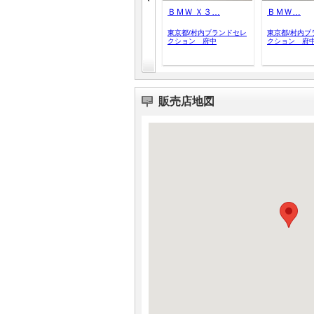
ＢＭＷ Ｘ３…
ＢＭＷ…
東京都/村内ブランドセレ
東京都/村内ブ
クション 府中
クション 府
販売店地図