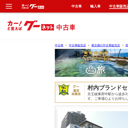
中古車
輸入車
中古車販売
新車
中古車
中古車
中古車販売店
東京都の中古車販売店
輸入車
クルマ買取
カーリース
村内ブランドセ
京王線東府中駅から徒歩3
タイヤ交換
す。ご来場心よりお待ち
整備工場
車検