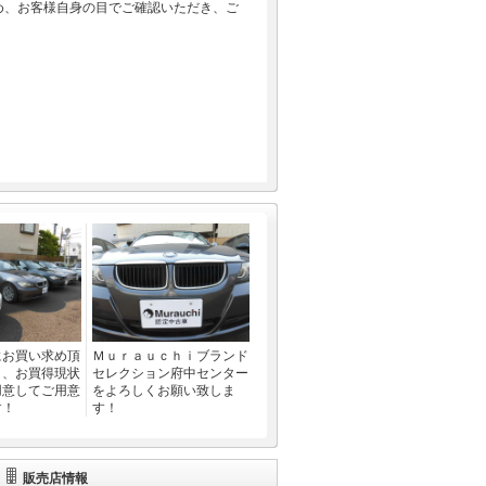
め、お客様自身の目でご確認いただき、ご
にお買い求め頂
Ｍｕｒａｕｃｈｉブランド
う、お買得現状
セレクション府中センター
用意してご用意
をよろしくお願い致しま
す！
す！
販売店情報