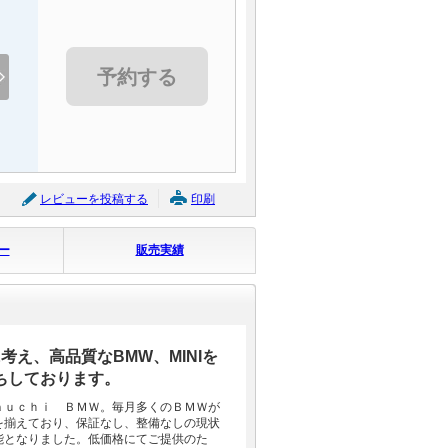
予約する
レビューを投稿する
印刷
ー
販売実績
え、高品質なBMW、MINIを
ちしております。
ａｕｃｈｉ ＢＭＷ。毎月多くのＢＭＷが
を揃えており、保証なし、整備なしの現状
能となりました。低価格にてご提供のた