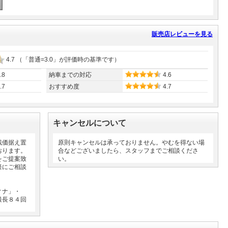
販売店レビューを見る
4.7
（「普通=3.0」が評価時の基準です）
.8
納車までの対応
4.6
.7
おすすめ度
4.7
キャンセルについて
残価据え置
原則キャンセルは承っておりません。やむを得ない場
おります。
合などございましたら、スタッフまでご相談くださ
をご提案致
い。
軽にご相談
ィナ」・
最長８４回