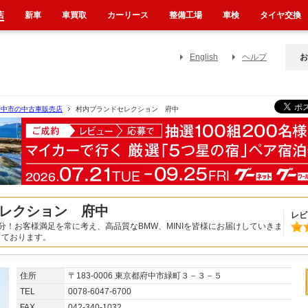
店
新車
車買取
カーリース
整備工場
車検
タイヤ交換
English
ヘルプ
お
府中市の中古車販売店
村内ブランドセレクション 府中
レクション 府中
レビ
分！お客様満足を常に考え、高品質なBMW、MINIを皆様にお届けしていきま
しております。
住所
〒183-0006 東京都府中市緑町３－３－５
TEL
0078-6047-6700
FAX
042-340-1032