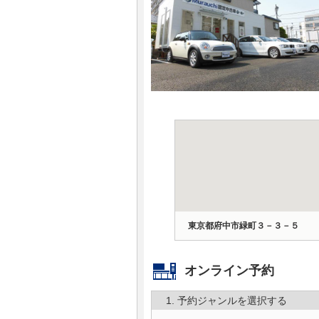
マガジン
車カタログ
自動車ローン
保険
レビュー
価格相場
東京都府中市緑町３－３－５
教習所
オンライン予約
用語集
1. 予約ジャンルを選択する