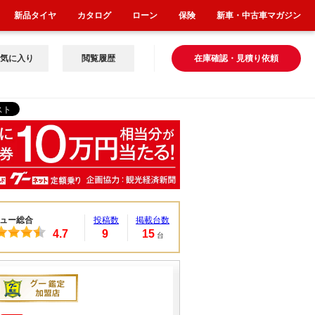
新品タイヤ
カタログ
ローン
保険
新車・中古車マガジン
気に入り
閲覧履歴
在庫確認・見積り依頼
ュー総合
投稿数
掲載台数
4.7
9
15
台