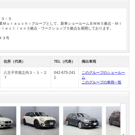
－３－５
事業Ｍｕｒａｕｃｈｉグループとして、新車ショールームＢＭＷ５拠点・ＭＩ
ｅｌｅｃｔｉｏｎ３拠点・ワークショップ５拠点を展開しております。
４３号
住所（代表）
TEL（代表）
掲出車両
八王子市堀之内３－１－２
042-675-241
このグループのショールー
７
1
ム
このグループの車両一覧