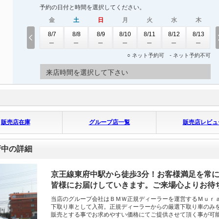
予約の日付と時間を選択してください。
金
土
日
月
火
水
木
8/7
8/8
8/9
8/10
8/11
8/12
8/13
○ ネット予約可 - ネット予約不可
来店時間を選択して下さい
販売店在庫
グループ店一覧
販売店レビュ
府中の詳細
京王線東府中駅から徒歩3分！お客様満足を常に考
皆様にお届けしていきます。ご来場心よりお待
当店のグループ会社はＢＭＷ正規ディーラーを運営するＭｕｒ
下取り車として入荷。正規ディーラーからの厳選下取り車のみ
販売とする事でお求めやすい価格にてご提供させて頂く事が可