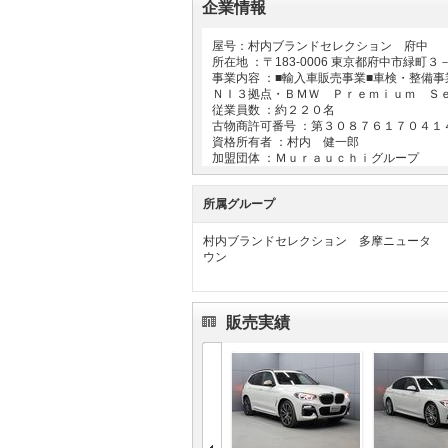
企業情報
屋号：村内ブランドセレクション 府中
所在地 ：〒
183-0006
東京都府中市緑町３
事業内容 ：■輸入車販売事業■車検・整備
ＮＩ３拠点・ＢＭＷ Ｐｒｅｍｉｕｍ Ｓ
従業員数 ：約２２０名
古物商許可番号 ：第３０８７６１７０４１
資格所有者 ：村内 健一郎
加盟団体 ：Ｍｕｒａｕｃｈｉグループ
所属グループ
村内ブランドセレクション 多摩ニュータ
ウン
販売実績