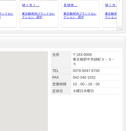
ＭＩＮＩ…
ＢＭＷ…
ＭＩＮＩ…
ランドセレ
東京都/村内ブランドセレ
東京都/村内ブランドセレ
東京都/村内ブラン
中
クション 府中
クション 府中
クション 府中
住所
〒183-0006
東京都府中市緑町３－３－
５
TEL
0078-6047-6700
FAX
042-340-1032
営業時間
10：00～18：00
定休日
火曜日水曜日