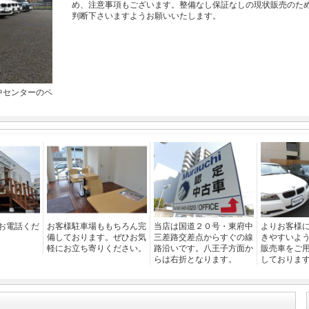
め、注意事項もございます。整備なし保証なしの現状販売のた
判断下さいますようお願いいたします。
中センターのペ
お電話くだ
お客様駐車場ももちろん完
当店は国道２０号・東府中
よりお客様
備しております。ぜひお気
三差路交差点からすぐの線
きやすいよ
軽にお立ち寄りください。
路沿いです。八王子方面か
販売車をご
らは右折となります。
しておりま