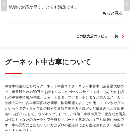
親切で対応が早く、とても満足です。
もっと見る
この販売店のレビュー一覧
グーネット中古車について
中古車検索のことならグーネット中古車！グーネット中古車は業界最大級の
中古車登録台数約50万台を誇るクルマのポータルサイトです。あなたのお探
しの中古車情報が満載。日産、トヨタ、マツダ、ホンダなどの人気メーカー
や輸入車の中古車車両価格が簡単に検索可能です。その他、ワゴンやセダン
といったボディタイプ別の検索や最新自動車カタログなど最新のクルマ情報
もいっぱい♪そして、ランキング、口コミ、保険、車検や買取・査定など購入
以外にもあなたのカーライフ全般をサポートする為のお役立ち情報が満載で
す！車の品質にこだわりたい方はプロの鑑定師により鑑定されたグー鑑定車
がおすすめです♪