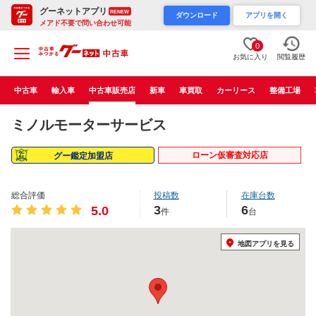
グーネットアプリ
RENEW
ダウンロード
アプリを開く
メアド不要で問い合わせ可能
0
お気に入り
閲覧履歴
中古車
輸入車
中古車販売店
新車
車買取
カーリース
整備工場
ミノルモーターサービス
ローン仮審査対応店
グー鑑定加盟店
総合評価
投稿数
在庫台数
3
6
5.0
件
台
地図アプリを見る