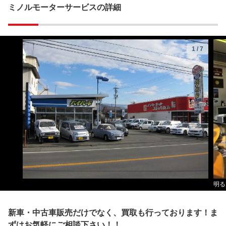
ミノルモーターサービスの詳細
1
/
7
明る
新車・中古車販売だけでなく、買取も行っております！ま
ずはお気軽にご相談下さい！！