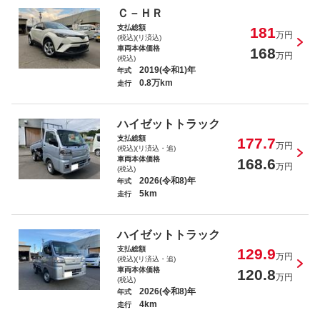
Ｃ－ＨＲ
支払総額
181
キャリイトラック ６０周年記念車
万円
(税込)(リ済込)
車両本体価格
168
万円
(税込)
2019(令和1)年
年式
0.8万km
走行
ハイゼットトラック
ヴォクシー ＺＳ 煌
支払総額
177.7
万円
(税込)(リ済込・追)
車両本体価格
168.6
万円
(税込)
2026(令和8)年
年式
5km
走行
ハイゼットトラック
支払総額
129.9
万円
(税込)(リ済込・追)
車両本体価格
120.8
万円
(税込)
2026(令和8)年
年式
4km
走行