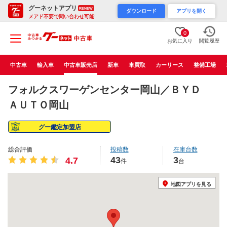
グーネットアプリ
RENEW
ダウンロード
アプリを開く
メアド不要で問い合わせ可能
0
お気に入り
閲覧履歴
中古車
輸入車
中古車販売店
新車
車買取
カーリース
整備工場
フォルクスワーゲンセンター岡山／ＢＹＤ
ＡＵＴＯ岡山
グー鑑定加盟店
総合評価
投稿数
在庫台数
43
3
4.7
件
台
地図アプリを見る