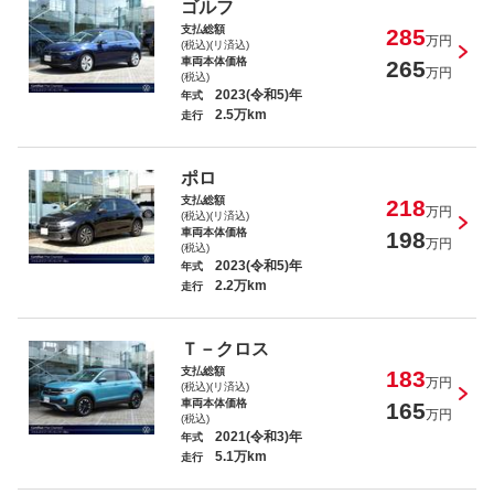
ＶＷ ゴルフ ｅＴＳＩアクティブ
ゴルフ
支払総額
285
万円
(税込)(リ済込)
車両本体価格
265
万円
(税込)
2023(令和5)年
年式
2.5万km
走行
ＶＷ ポロ ＴＳＩアクティブ
ポロ
支払総額
218
万円
(税込)(リ済込)
車両本体価格
198
万円
(税込)
2023(令和5)年
年式
2.2万km
走行
ＶＷ Ｔ－ロック ＴＳＩ スタイルデザイ
ンパッケージ
Ｔ－クロス
支払総額
183
万円
(税込)(リ済込)
車両本体価格
165
万円
(税込)
2021(令和3)年
年式
5.1万km
ＶＷ Ｔ－クロス ＴＳＩ アクティブ
走行