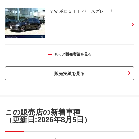
ＶＷ ポロＧＴＩ ベースグレード
ＶＷ ゴルフ ｅＴＳＩアクティブ
もっと販売実績を見る
販売実績を見る
ＶＷ パサートヴァリアント ＴＳＩエレ
ガンス
この販売店の新着車種
（更新日:2026年8月5日）