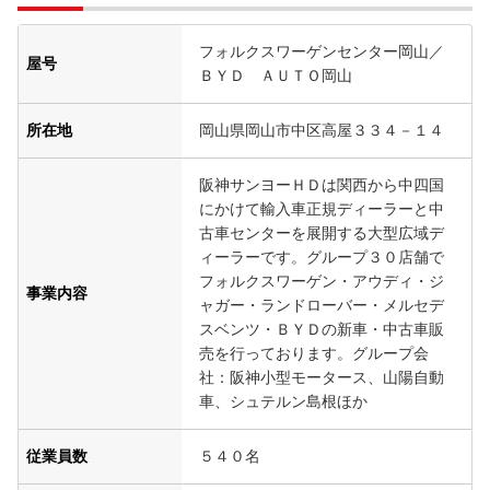
フォルクスワーゲンセンター岡山／
屋号
ＢＹＤ ＡＵＴＯ岡山
所在地
岡山県岡山市中区高屋３３４－１４
阪神サンヨーＨＤは関西から中四国
にかけて輸入車正規ディーラーと中
古車センターを展開する大型広域デ
ィーラーです。グループ３０店舗で
フォルクスワーゲン・アウディ・ジ
事業内容
ャガー・ランドローバー・メルセデ
スベンツ・ＢＹＤの新車・中古車販
売を行っております。グループ会
社：阪神小型モータース、山陽自動
車、シュテルン島根ほか
従業員数
５４０名