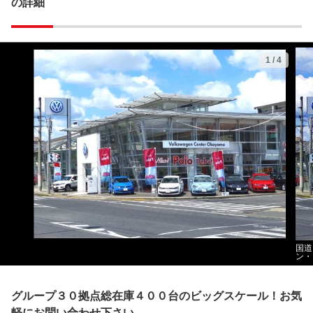
の詳細
1
/
4
国道
ン・
グループ３０拠点総在庫４００台のビッグスケール！お気
軽にお問い合わせ下さい。