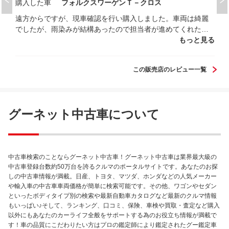
購入した車
フォルクスワーゲンＴ－クロス
遠方からですが、現車確認を行い購入しました。車両は綺麗
でしたが、雨染みが結構あったので担当者が進めてくれたコ
ーティングを実施に納車する事にしました。 コーティングの
もっと見る
説明では雨染みは綺麗になる。以前、レンジローバーを同様
にコーティングした時には2日間掛かり赤字だったと説明を受
この販売店のレビュー一覧
けました。 この説明から赤字になっても妥協無く研磨してく
れると思い依頼しましたが、雨染みはあり小傷もある状態で
納車されました。 担当者に確認すると工数を掛けれないとか
中古車なんで、新車じゃないのでという信じられない回答。
グーネット中古車について
レンジローバーは妥協無く研磨しT-クロスは工数を掛けれな
い明確な説明は無し。レンジローバーとフォルクスワーゲ
ン、新車と中古車で線引きしている様な印象です。 認定中古
車という看板を掲げているので中古車なんでと言うのは絶対
中古車検索のことならグーネット中古車！グーネット中古車は業界最大級の
に言ったらいけないと思いました。 正式に発注するまでは話
中古車登録台数約50万台を誇るクルマのポータルサイトです。あなたのお探
を盛りユーザーを期待させますが実際には口だけでした。 会
しの中古車情報が満載。日産、トヨタ、マツダ、ホンダなどの人気メーカー
社の上司の方も全く把握されておらず担当者が報告せず独断
や輸入車の中古車車両価格が簡単に検索可能です。その他、ワゴンやセダン
で行ったみたいですが、会社としても疑問を感じます。
といったボディタイプ別の検索や最新自動車カタログなど最新のクルマ情報
もいっぱい♪そして、ランキング、口コミ、保険、車検や買取・査定など購入
以外にもあなたのカーライフ全般をサポートする為のお役立ち情報が満載で
す！車の品質にこだわりたい方はプロの鑑定師により鑑定されたグー鑑定車