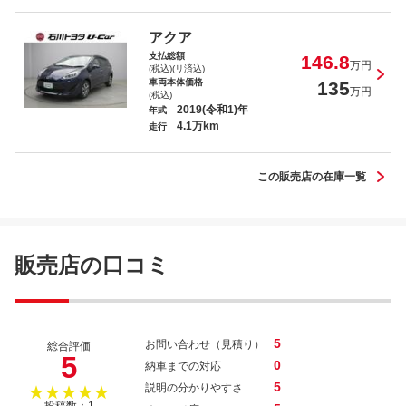
シエンタ ハイブリッドＺ
アクア
支払総額
146.8
万円
(税込)(リ済込)
車両本体価格
135
万円
(税込)
2019(令和1)年
年式
4.1万km
ルーミー Ｘ
走行
この販売店の在庫一覧
ハイラックス Ｚ ＧＲスポーツ
販売店の口コミ
5
お問い合わせ（見積り）
総合評価
5
0
納車までの対応
5
説明の分かりやすさ
★★★★★