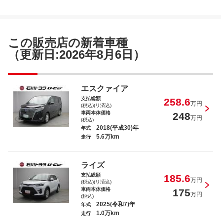
シエンタ ハイブリッドＺ
この販売店の新着車種
（更新日:2026年8月6日）
アクア Ｘ
エスクァイア
支払総額
258.6
万円
(税込)(リ済込)
車両本体価格
248
万円
(税込)
2018(平成30)年
年式
5.6万km
走行
ライズ Ｚ
ライズ
支払総額
185.6
万円
(税込)(リ済込)
車両本体価格
175
万円
(税込)
2025(令和7)年
年式
1.0万km
走行