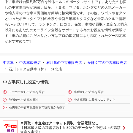
中古車登録台数約50万台を誇るクルマのポータルサイトです。あなたのお探
しの中古車情報が満載。日産、トヨタ、マツダ、ホンダなどの人気メーカー
や輸入車の中古車車両価格が簡単に検索可能です。その他、ワゴンやセダン
といったボディタイプ別の検索や最新自動車カタログなど最新のクルマ情報
もいっぱい♪そして、ランキング、口コミ、保険、車検や買取・査定など購入
以外にもあなたのカーライフ全般をサポートする為のお役立ち情報が満載で
す！車の品質にこだわりたい方はプロの鑑定師により鑑定されたグー鑑定車
がおすすめです♪
中古車
中古車販売店
石川県の中古車販売店
かほく市の中古車販売店
石川トヨタ自動車（株） 河北店
中古車探しに役立つ情報
メーカーから中古車を探す
車種から中古車を探す
地域から中古車を探す
中古車探しに役立つコンテンツ
石川県の中古車販売店を市区町村から探す
車買取・車査定はグーネット買取 営業電話なし
【日本最大級の加盟店数】約30万のデータから予想以上の高額
査定を実現！