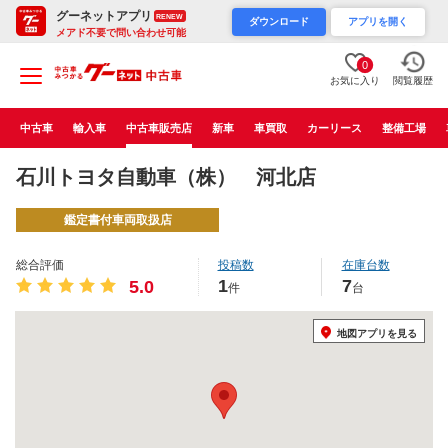
グーネットアプリ
RENEW
ダウンロード
アプリを開く
メアド不要で問い合わせ可能
0
お気に入り
閲覧履歴
中古車
輸入車
中古車販売店
新車
車買取
カーリース
整備工場
石川トヨタ自動車（株） 河北店
鑑定書付車両取扱店
総合評価
投稿数
在庫台数
1
7
5.0
件
台
地図アプリを見る