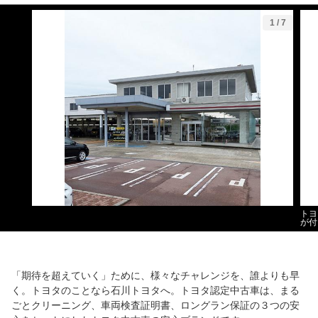
1
/
7
トヨ
が付
「期待を超えていく」ために、様々なチャレンジを、誰よりも早
く。トヨタのことなら石川トヨタへ。トヨタ認定中古車は、まる
ごとクリーニング、車両検査証明書、ロングラン保証の３つの安