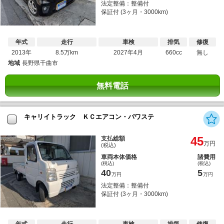
法定整備：整備付
保証付 (3ヶ月・3000km)
年式
走行
車検
排気
修復
2013年
8.5万km
2027年4月
660cc
無し
地域
長野県千曲市
無料電話
キャリイトラック ＫＣエアコン・パワステ
45
支払総額
万円
(税込)
車両本体価格
諸費用
(税込)
(税込)
40
5
万円
万円
法定整備：整備付
保証付 (3ヶ月・3000km)