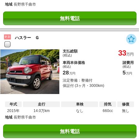
地域
長野県千曲市
無料電話
更新
ハスラー Ｇ
33
支払総額
万円
(税込)
車両本体価格
諸費用
(税込)
(税込)
28
5
万円
万円
法定整備：整備付
保証付 (3ヶ月・3000km)
年式
走行
車検
排気
修復
2015年
14.0万km
なし
660cc
無し
地域
長野県千曲市
無料電話