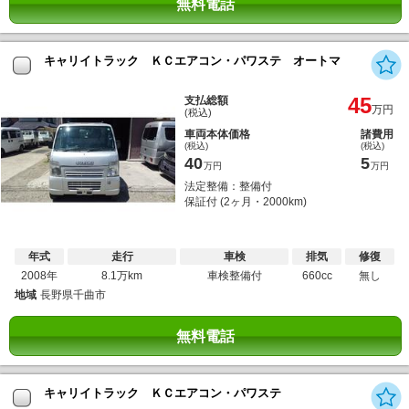
無料電話
キャリイトラック ＫＣエアコン・パワステ オートマ
45
支払総額
万円
(税込)
車両本体価格
諸費用
(税込)
(税込)
40
5
万円
万円
法定整備：整備付
保証付 (2ヶ月・2000km)
年式
走行
車検
排気
修復
2008年
8.1万km
車検整備付
660cc
無し
地域
長野県千曲市
無料電話
キャリイトラック ＫＣエアコン・パワステ