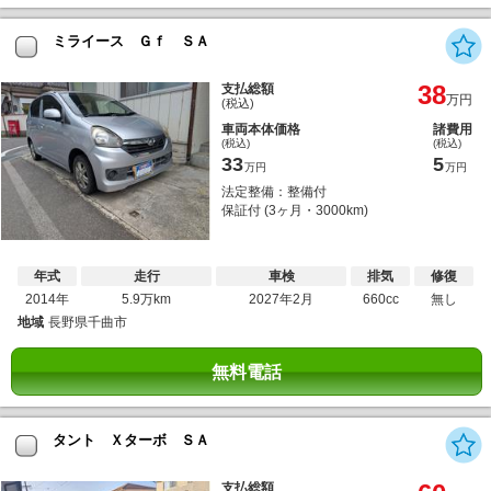
ミライース Ｇｆ ＳＡ
38
支払総額
万円
(税込)
車両本体価格
諸費用
(税込)
(税込)
33
5
万円
万円
法定整備：整備付
保証付 (3ヶ月・3000km)
年式
走行
車検
排気
修復
2014年
5.9万km
2027年2月
660cc
無し
地域
長野県千曲市
無料電話
タント Ｘターボ ＳＡ
支払総額