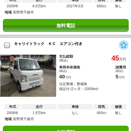
年式
走行
車検
排気
修復
2009年
8.9万km
2027年3月
660cc
無し
地域
長野県千曲市
無料電話
キャリイトラック ＫＣ エアコン付き
45
支払総額
万円
(税込)
車両本体価格
諸費用
(税込)
(税込)
40
5
万円
万円
法定整備：整備無
保証付 (2ヶ月・2000km)
年式
走行
車検
排気
修復
2008年
1.9万km
なし
660cc
無し
地域
長野県千曲市