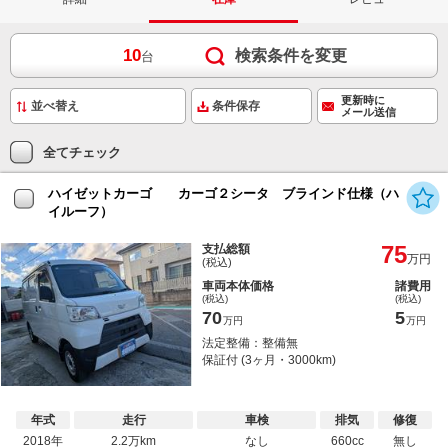
10
検索条件を変更
台
更新時に
条件保存
メール送信
全てチェック
ハイゼットカーゴ カーゴ２シータ ブラインド仕様（ハ
イルーフ）
75
支払総額
万円
(税込)
車両本体価格
諸費用
(税込)
(税込)
70
5
万円
万円
法定整備：整備無
保証付 (3ヶ月・3000km)
年式
走行
車検
排気
修復
2018年
2.2万km
なし
660cc
無し