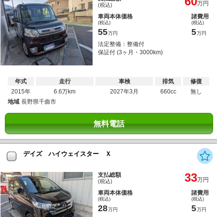
60
万円
(税込)
車両本体価格
諸費用
(税込)
(税込)
55
5
万円
万円
法定整備：整備付
保証付 (3ヶ月・3000km)
年式
走行
車検
排気
修復
2015年
6.6万km
2027年3月
660cc
無し
地域
長野県千曲市
無料電話
デイズ ハイウェイスター Ｘ
33
支払総額
万円
(税込)
車両本体価格
諸費用
(税込)
(税込)
28
5
万円
万円