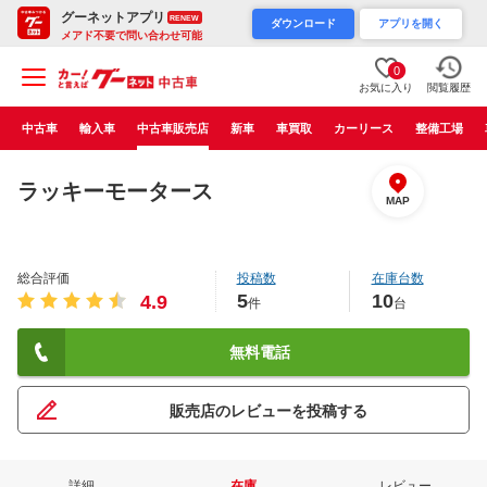
グーネットアプリ
RENEW
ダウンロード
アプリを開く
メアド不要で問い合わせ可能
0
お気に入り
閲覧履歴
中古車
輸入車
中古車販売店
新車
車買取
カーリース
整備工場
ラッキーモータース
MAP
総合評価
投稿数
在庫台数
5
10
4.9
件
台
無料電話
販売店のレビューを投稿する
詳細
在庫
レビュー