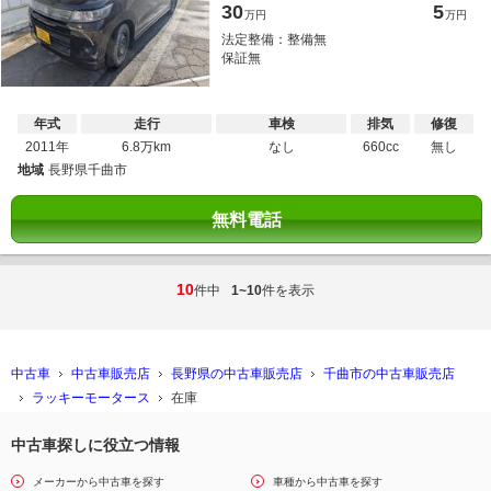
30
5
万円
万円
法定整備：整備無
保証無
年式
走行
車検
排気
修復
2011年
6.8万km
なし
660cc
無し
地域
長野県千曲市
無料電話
10
件中
1~10
件を表示
中古車
中古車販売店
長野県の中古車販売店
千曲市の中古車販売店
ラッキーモータース
在庫
中古車探しに役立つ情報
メーカーから中古車を探す
車種から中古車を探す