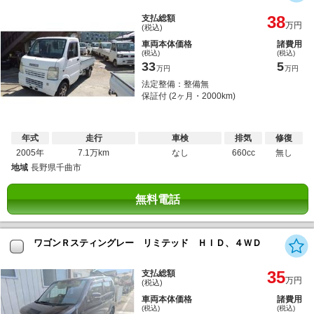
38
支払総額
万円
(税込)
車両本体価格
諸費用
(税込)
(税込)
33
5
万円
万円
法定整備：整備無
保証付 (2ヶ月・2000km)
年式
走行
車検
排気
修復
2005年
7.1万km
なし
660cc
無し
地域
長野県千曲市
無料電話
ワゴンＲスティングレー リミテッド ＨＩＤ、４ＷＤ
35
支払総額
万円
(税込)
車両本体価格
諸費用
(税込)
(税込)