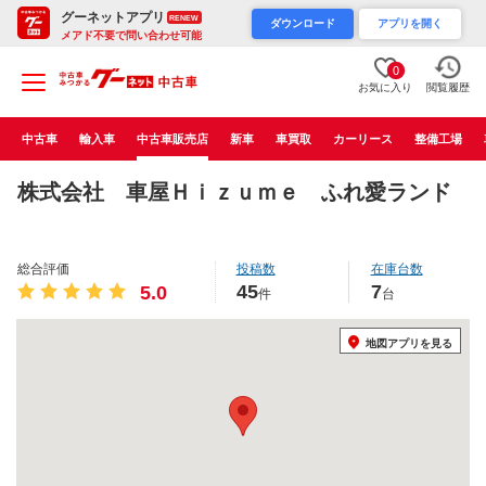
グーネットアプリ
RENEW
ダウンロード
アプリを開く
メアド不要で問い合わせ可能
0
お気に入り
閲覧履歴
中古車
輸入車
中古車販売店
新車
車買取
カーリース
整備工場
株式会社 車屋Ｈｉｚｕｍｅ ふれ愛ランド
総合評価
投稿数
在庫台数
45
7
5.0
件
台
地図アプリを見る