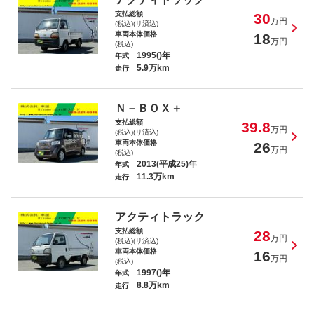
支払総額
30
万円
(税込)(リ済込)
車両本体価格
18
万円
(税込)
1995()年
年式
5.9万km
走行
Ｎ－ＢＯＸ＋ ２トーンカラースタイル
Ｇ・ターボパッケージ
Ｎ－ＢＯＸ＋
支払総額
39.8
万円
(税込)(リ済込)
車両本体価格
26
万円
(税込)
2013(平成25)年
年式
11.3万km
走行
スクラムトラック ＫＣスペシャル
アクティトラック
支払総額
28
万円
(税込)(リ済込)
車両本体価格
16
万円
(税込)
1997()年
年式
8.8万km
キャリイトラック ベースグレード
走行