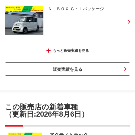
Ｎ－ＢＯＸ Ｇ・Ｌパッケージ
スイフト スタイル
もっと販売実績を見る
販売実績を見る
ハイゼットトラック ベースグレード
この販売店の新着車種
（更新日:2026年8月6日）
アクティトラック ＳＤＸ
アクティトラック