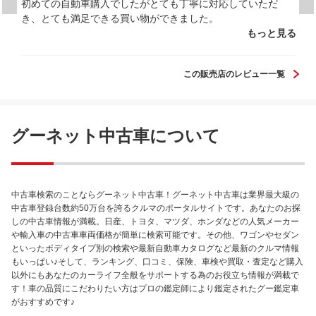
初めての自動車購入でしたがとても丁寧に対応していただ
き、とても満足できる買い物ができました。
もっと見る
この販売店のレビュー一覧
グーネット中古車について
中古車検索のことならグーネット中古車！グーネット中古車は業界最大級の
中古車登録台数約50万台を誇るクルマのポータルサイトです。あなたのお探
しの中古車情報が満載。日産、トヨタ、マツダ、ホンダなどの人気メーカー
や輸入車の中古車車両価格が簡単に検索可能です。その他、ワゴンやセダン
といったボディタイプ別の検索や最新自動車カタログなど最新のクルマ情報
もいっぱい♪そして、ランキング、口コミ、保険、車検や買取・査定など購入
以外にもあなたのカーライフ全般をサポートする為のお役立ち情報が満載で
す！車の品質にこだわりたい方はプロの鑑定師により鑑定されたグー鑑定車
がおすすめです♪