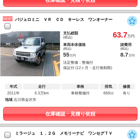
在庫確認・見積り依頼
NEW!!
パジェロミニ ＶＲ ＣＤ キーレス ワンオーナー
63.7
支払総額
万円
(税込)
車両本体価格
諸費用
(税込)
(税込)
55
8.7
万円
万円
法定整備：整備付
保証付 (12ヶ月・走行無制限)
年式
走行
車検
排気
修復
2011年
6.3万km
車検整備付
660cc
有り
地域
石川県金沢市
在庫確認・見積り依頼
ミラージュ １．２Ｇ メモリーナビ ワンセグＴＶ