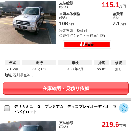
115.1
支払総額
万円
(税込)
車両本体価格
諸費用
(税込)
(税込)
108
7.1
万円
万円
法定整備：整備付
保証付 (12ヶ月・走行無制限)
年式
走行
車検
排気
修復
2012年
3.0万km
2027年3月
660cc
無し
地域
石川県金沢市
在庫確認・見積り依頼
デリカミニ Ｇ プレミアム ディスプレイオーディオ マ
イパイロット
219.6
支払総額
万円
(税込)