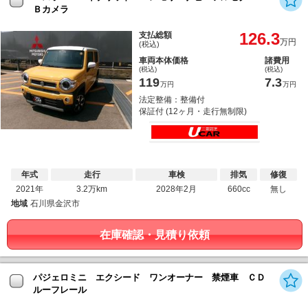
Ｂカメラ
126.3
支払総額
万円
(税込)
車両本体価格
諸費用
(税込)
(税込)
119
7.3
万円
万円
法定整備：整備付
保証付 (12ヶ月・走行無制限)
年式
走行
車検
排気
修復
2021年
3.2万km
2028年2月
660cc
無し
地域
石川県金沢市
在庫確認・見積り依頼
パジェロミニ エクシード ワンオーナー 禁煙車 ＣＤ
ルーフレール