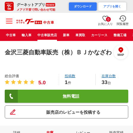
グーネットアプリ
RENEW
ダウンロード
アプリを開く
メアド不要で問い合わせ可能
0
お気に入り
閲覧履歴
中古車
輸入車
中古車販売店
新車
車買取
カーリース
整備工場
金沢三菱自動車販売（株）ＢＪかなざわ
MAP
総合評価
投稿数
在庫台数
1
33
5.0
件
台
無料電話
販売店のレビューを投稿する
詳細
在庫
レビュー
販売実績