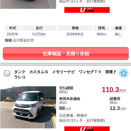
保証付 (12ヶ月・走行無制限)
年式
走行
車検
排気
修復
2025年
0.6万km
2028年6月
660cc
無し
地域
石川県金沢市
在庫確認・見積り依頼
タンク カスタムＧ メモリーナビ ワンセグＴＶ 前後ド
ラレコ
110.3
支払総額
万円
(税込)
車両本体価格
諸費用
(税込)
(税込)
98
12.3
万円
万円
法定整備：整備付
保証付 (12ヶ月・走行無制限)