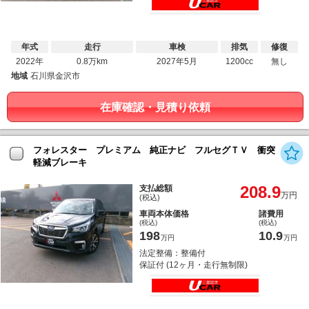
年式
走行
車検
排気
修復
2022年
0.8万km
2027年5月
1200cc
無し
地域
石川県金沢市
在庫確認・見積り依頼
フォレスター プレミアム 純正ナビ フルセグＴＶ 衝突
軽減ブレーキ
208.9
支払総額
万円
(税込)
車両本体価格
諸費用
(税込)
(税込)
198
10.9
万円
万円
法定整備：整備付
保証付 (12ヶ月・走行無制限)