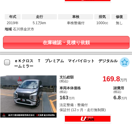
年式
走行
車検
排気
修復
2019年
5.1万km
車検整備付
1000cc
無し
地域
石川県金沢市
在庫確認・見積り依頼
ｅＫクロス Ｔ プレミアム マイパイロット デジタルル
ームミラー
169.8
支払総額
万円
(税込)
車両本体価格
諸費用
(税込)
(税込)
163
6.8
万円
万円
法定整備：整備付
保証付 (12ヶ月・走行無制限)