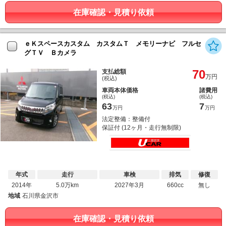
在庫確認・見積り依頼
ｅＫスペースカスタム カスタムＴ メモリーナビ フルセ
グＴＶ Ｂカメラ
70
支払総額
万円
(税込)
車両本体価格
諸費用
(税込)
(税込)
63
7
万円
万円
法定整備：整備付
保証付 (12ヶ月・走行無制限)
年式
走行
車検
排気
修復
2014年
5.0万km
2027年3月
660cc
無し
地域
石川県金沢市
在庫確認・見積り依頼