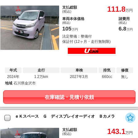
111.8
支払総額
万円
(税込)
車両本体価格
諸費用
(税込)
(税込)
105
6.8
万円
万円
法定整備：整備付
保証付 (12ヶ月・走行無制限)
年式
走行
車検
排気
修復
2024年
1.2万km
2027年3月
660cc
無し
地域
石川県金沢市
在庫確認・見積り依頼
ｅＫスペース Ｇ ディスプレイオーディオ Ｂカメラ
143.1
支払総額
万円
(税込)