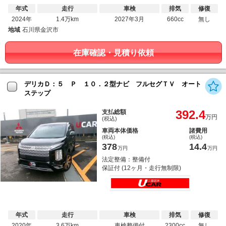
年式
走行
車検
排気
修復
2024年
1.4万km
2027年3月
660cc
無し
地域
石川県金沢市
在庫確認・見積り依頼
デリカＤ：５ Ｐ １０．２型ナビ フルセグＴＶ オート
ステップ
392.4
支払総額
万円
(税込)
車両本体価格
諸費用
(税込)
(税込)
378
14.4
万円
万円
法定整備：整備付
保証付 (12ヶ月・走行無制限)
年式
走行
車検
排気
修復
2020年
3.6万km
車検整備付
2300cc
無し