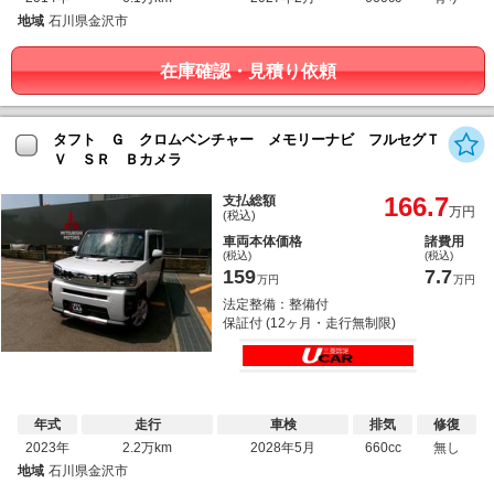
地域
石川県金沢市
在庫確認・見積り依頼
タフト Ｇ クロムベンチャー メモリーナビ フルセグＴ
Ｖ ＳＲ Ｂカメラ
166.7
支払総額
万円
(税込)
車両本体価格
諸費用
(税込)
(税込)
159
7.7
万円
万円
法定整備：整備付
保証付 (12ヶ月・走行無制限)
年式
走行
車検
排気
修復
2023年
2.2万km
2028年5月
660cc
無し
地域
石川県金沢市