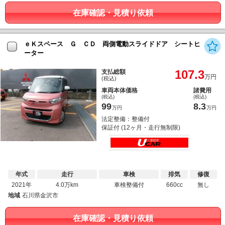
在庫確認・見積り依頼
ｅＫスペース Ｇ ＣＤ 両側電動スライドドア シートヒ
ーター
107.3
支払総額
万円
(税込)
車両本体価格
諸費用
(税込)
(税込)
99
8.3
万円
万円
法定整備：整備付
保証付 (12ヶ月・走行無制限)
年式
走行
車検
排気
修復
2021年
4.0万km
車検整備付
660cc
無し
地域
石川県金沢市
在庫確認・見積り依頼