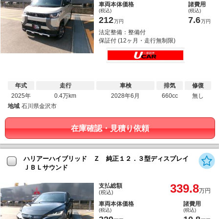
車両本体価格
諸費用
(税込)
(税込)
212
7.6
万円
万円
法定整備：整備付
保証付 (12ヶ月・走行無制限)
年式
走行
車検
排気
修復
2025年
0.4万km
2028年6月
660cc
無し
地域
石川県金沢市
在庫確認・見積り依頼
ハリアーハイブリッド Ｚ 純正１２．３型ディスプレイ
ＪＢＬサウンド
339.8
支払総額
万円
(税込)
車両本体価格
諸費用
(税込)
(税込)