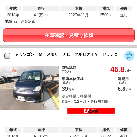
年式
走行
車検
排気
修復
2018年
6.1万km
2027年11月
2500cc
無し
地域
石川県金沢市
在庫確認・見積り依頼
ｅＫワゴン Ｍ メモリーナビ フルセグＴＶ ドラレコ
45.8
支払総額
万円
(税込)
車両本体価格
諸費用
(税込)
(税込)
39
6.8
万円
万円
法定整備：整備付
保証付 (12ヶ月・走行無制限)
年式
走行
車検
排気
修復
2014年
6.1万km
2027年2月
660cc
有り