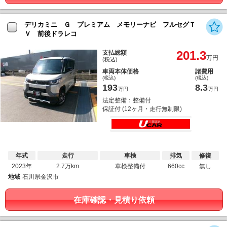
デリカミニ Ｇ プレミアム メモリーナビ フルセグＴ
Ｖ 前後ドラレコ
201.3
支払総額
万円
(税込)
車両本体価格
諸費用
(税込)
(税込)
193
8.3
万円
万円
法定整備：整備付
保証付 (12ヶ月・走行無制限)
年式
走行
車検
排気
修復
2023年
2.7万km
車検整備付
660cc
無し
地域
石川県金沢市
在庫確認・見積り依頼