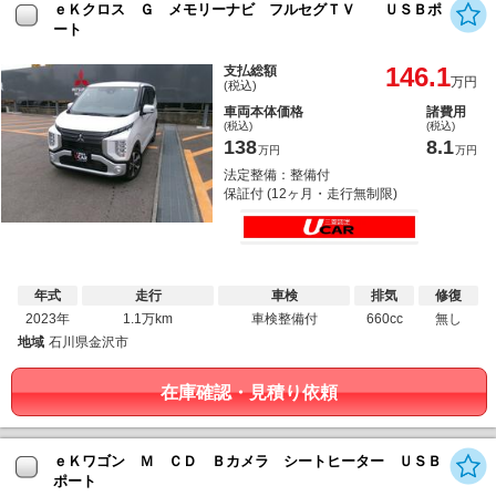
ｅＫクロス Ｇ メモリーナビ フルセグＴＶ ＵＳＢポ
ート
146.1
支払総額
万円
(税込)
車両本体価格
諸費用
(税込)
(税込)
138
8.1
万円
万円
法定整備：整備付
保証付 (12ヶ月・走行無制限)
年式
走行
車検
排気
修復
2023年
1.1万km
車検整備付
660cc
無し
地域
石川県金沢市
在庫確認・見積り依頼
ｅＫワゴン Ｍ ＣＤ Ｂカメラ シートヒーター ＵＳＢ
ポート