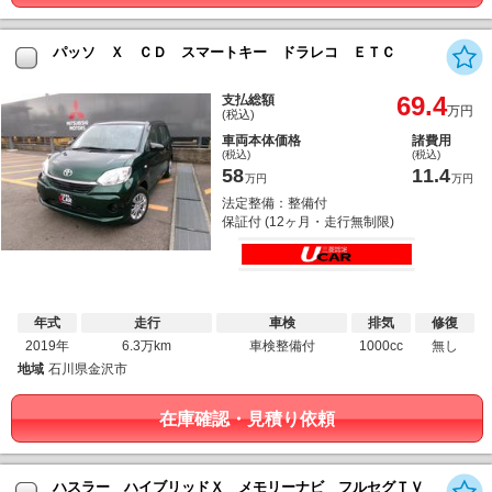
パッソ Ｘ ＣＤ スマートキー ドラレコ ＥＴＣ
69.4
支払総額
万円
(税込)
車両本体価格
諸費用
(税込)
(税込)
58
11.4
万円
万円
法定整備：整備付
保証付 (12ヶ月・走行無制限)
年式
走行
車検
排気
修復
2019年
6.3万km
車検整備付
1000cc
無し
地域
石川県金沢市
在庫確認・見積り依頼
ハスラー ハイブリッドＸ メモリーナビ フルセグＴＶ