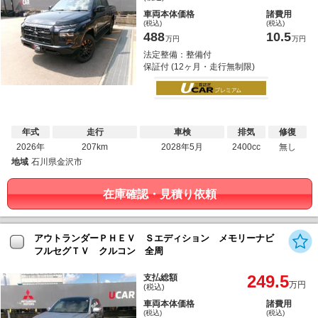
車両本体価格
諸費用
(税込)
(税込)
488
10.5
万円
万円
法定整備：整備付
保証付 (12ヶ月・走行無制限)
年式
走行
車検
排気
修復
2026年
207km
2028年5月
2400cc
無し
地域
石川県金沢市
在庫確認・見積り依頼
アウトランダーＰＨＥＶ Ｓエディション メモリーナビ
フルセグＴＶ クルコン 全周
249.5
支払総額
万円
(税込)
車両本体価格
諸費用
(税込)
(税込)