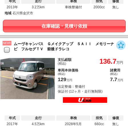
年式
走行
車検
排気
修復
2013年
3.2万km
車検整備付
2000cc
無し
地域
石川県金沢市
在庫確認・見積り依頼
NEW!!
ムーヴキャンバス Ｇメイクアップ ＳＡＩＩ メモリーナ
ビ フルセグＴＶ 前後ドラレコ
136.7
支払総額
万円
(税込)
車両本体価格
諸費用
(税込)
(税込)
129
7.7
万円
万円
法定整備：整備付
保証付 (12ヶ月・走行無制限)
年式
走行
車検
排気
修復
2017年
4.5万km
2028年5月
660cc
無し