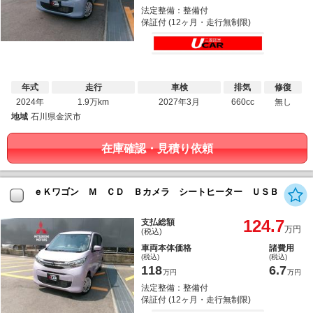
法定整備：整備付
保証付 (12ヶ月・走行無制限)
年式
走行
車検
排気
修復
2024年
1.9万km
2027年3月
660cc
無し
地域
石川県金沢市
在庫確認・見積り依頼
ｅＫワゴン Ｍ ＣＤ Ｂカメラ シートヒーター ＵＳＢ
124.7
支払総額
万円
(税込)
車両本体価格
諸費用
(税込)
(税込)
118
6.7
万円
万円
法定整備：整備付
保証付 (12ヶ月・走行無制限)