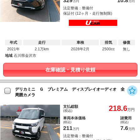
329
10.8
万円
万円
法定整備：整備付
保証付 (12ヶ月・走行無制限)
年式
走行
車検
排気
修復
2021年
2.1万km
2028年2月
2500cc
無し
地域
石川県金沢市
在庫確認・見積り依頼
デリカミニ Ｇ プレミアム ディスプレイオーディオ 全
周囲カメラ
218.6
支払総額
万円
(税込)
車両本体価格
諸費用
(税込)
(税込)
211
7.6
万円
万円
法定整備：整備付