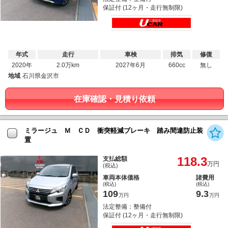
保証付 (12ヶ月・走行無制限)
年式
走行
車検
排気
修復
2020年
2.0万km
2027年6月
660cc
無し
地域
石川県金沢市
在庫確認・見積り依頼
ミラージュ Ｍ ＣＤ 衝突軽減ブレーキ 踏み間違防止装
置
118.3
支払総額
万円
(税込)
車両本体価格
諸費用
(税込)
(税込)
109
9.3
万円
万円
法定整備：整備付
保証付 (12ヶ月・走行無制限)