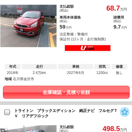
68.7
支払総額
万円
(税込)
車両本体価格
諸費用
(税込)
(税込)
59
9.7
万円
万円
法定整備：整備付
保証付 (12ヶ月・走行無制限)
年式
走行
車検
排気
修復
2018年
2.4万km
2027年6月
1200cc
無し
地域
石川県金沢市
在庫確認・見積り依頼
トライトン ブラックエディション 純正ナビ フルセグＴ
Ｖ リアデフロック
498.5
支払総額
万円
(税込)