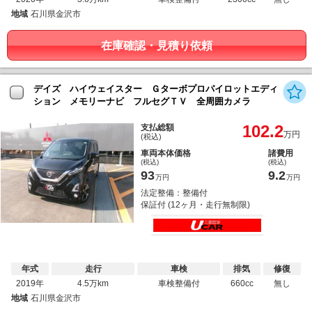
地域
石川県金沢市
在庫確認・見積り依頼
デイズ ハイウェイスター Ｇターボプロパイロットエディ
ション メモリーナビ フルセグＴＶ 全周囲カメラ
102.2
支払総額
万円
(税込)
車両本体価格
諸費用
(税込)
(税込)
93
9.2
万円
万円
法定整備：整備付
保証付 (12ヶ月・走行無制限)
年式
走行
車検
排気
修復
2019年
4.5万km
車検整備付
660cc
無し
地域
石川県金沢市