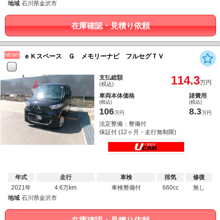
地域
石川県金沢市
在庫確認・見積り依頼
NEW!!
ｅＫスペース Ｇ メモリーナビ フルセグＴＶ
114.3
支払総額
万円
(税込)
車両本体価格
諸費用
(税込)
(税込)
106
8.3
万円
万円
法定整備：整備付
保証付 (12ヶ月・走行無制限)
年式
走行
車検
排気
修復
2021年
4.6万km
車検整備付
660cc
無し
地域
石川県金沢市