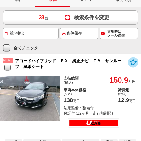
33
検索条件を変更
台
更新時に
条件保存
メール送信
全てチェック
NEW!!
アコードハイブリッド ＥＸ 純正ナビ ＴＶ サンルー
フ 黒革シート
150.9
支払総額
万円
(税込)
車両本体価格
諸費用
(税込)
(税込)
138
12.9
万円
万円
法定整備：整備付
保証付 (12ヶ月・走行無制限)