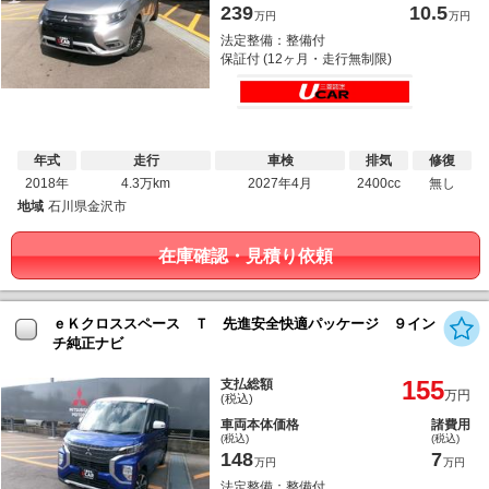
239
10.5
万円
万円
法定整備：整備付
保証付 (12ヶ月・走行無制限)
年式
走行
車検
排気
修復
2018年
4.3万km
2027年4月
2400cc
無し
地域
石川県金沢市
在庫確認・見積り依頼
ｅＫクロススペース Ｔ 先進安全快適パッケージ ９イン
チ純正ナビ
155
支払総額
万円
(税込)
車両本体価格
諸費用
(税込)
(税込)
148
7
万円
万円
法定整備：整備付