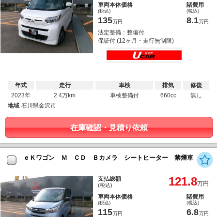
車両本体価格
諸費用
(税込)
(税込)
135
8.1
万円
万円
法定整備：整備付
保証付 (12ヶ月・走行無制限)
年式
走行
車検
排気
修復
2023年
2.4万km
車検整備付
660cc
無し
地域
石川県金沢市
在庫確認・見積り依頼
ｅＫワゴン Ｍ ＣＤ Ｂカメラ シートヒーター 禁煙車
121.8
支払総額
万円
(税込)
車両本体価格
諸費用
(税込)
(税込)
115
6.8
万円
万円