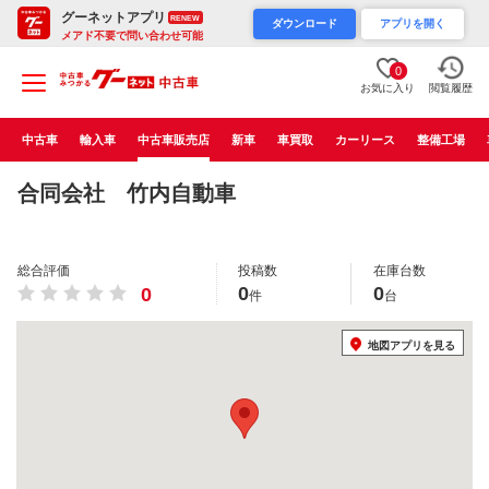
グーネットアプリ
RENEW
ダウンロード
アプリを開く
メアド不要で問い合わせ可能
0
お気に入り
閲覧履歴
中古車
輸入車
中古車販売店
新車
車買取
カーリース
整備工場
合同会社 竹内自動車
総合評価
投稿数
在庫台数
0
0
0
件
台
地図アプリを見る