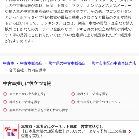
しの中古車情報が満載。日産、トヨタ、マツダ、ホンダなどの人気メーカー
や輸入車の中古車車両価格が簡単に検索可能です。その他、ワゴンやセダン
といったボディタイプ別の検索や最新自動車カタログなど最新のクルマ情報
もいっぱい♪そして、ランキング、口コミ、保険、車検や買取・査定など購入
以外にもあなたのカーライフ全般をサポートする為のお役立ち情報が満載で
す！車の品質にこだわりたい方はプロの鑑定師により鑑定されたグー鑑定車
がおすすめです♪
中古車
中古車販売店
熊本県の中古車販売店
熊本市南区の中古車販売店
合同会社 竹内自動車
中古車探しに役立つ情報
メーカーから中古車を探す
車種から中古車を探す
地域から中古車を探す
中古車探しに役立つコンテンツ
熊本県の中古車販売店を市区町村から探す
車買取・車査定はグーネット買取 営業電話なし
【日本最大級の加盟店数】約30万のデータから予想以上の高額
査定を実現！