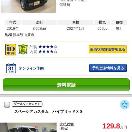
保証無
年式
走行
車検
排気
修復
2019年
8.6万km
2027年1月
660cc
無し
地域
熊本県山鹿市
外装
内装
予約空き情報を見る
オンライン予約
無料電話
グーネットセレクト
スペーシアカスタム ハイブリッドＸＳ
129.8
支払総額
万円
(税込)