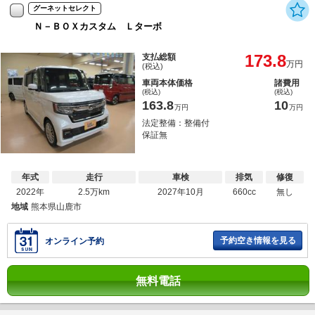
グーネットセレクト
Ｎ－ＢＯＸカスタム Ｌターボ
173.8
支払総額
万円
(税込)
車両本体価格
諸費用
(税込)
(税込)
163.8
10
万円
万円
法定整備：整備付
保証無
年式
走行
車検
排気
修復
2022年
2.5万km
2027年10月
660cc
無し
地域
熊本県山鹿市
予約空き情報を見る
オンライン予約
無料電話