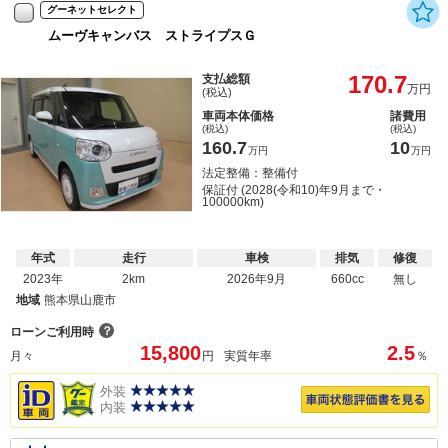
グーネットセレクト
ムーヴキャンバス ストライプスＧ
170.7
支払総額
万円
(税込)
車両本体価格
諸費用
(税込)
(税込)
160.7
10
万円
万円
法定整備：整備付
保証付 (2028(令和10)年9月まで・
100000km)
年式
走行
車検
排気
修復
2023年
2km
2026年9月
660cc
無し
地域
熊本県山鹿市
？
ローンご利用時
15,800
2.5
月々
円
実質年率
％
外装
内装