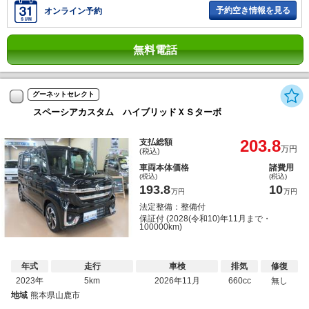
予約空き情報を見る
オンライン予約
無料電話
グーネットセレクト
スペーシアカスタム ハイブリッドＸＳターボ
203.8
支払総額
万円
(税込)
車両本体価格
諸費用
(税込)
(税込)
193.8
10
万円
万円
法定整備：整備付
保証付 (2028(令和10)年11月まで・
100000km)
年式
走行
車検
排気
修復
2023年
5km
2026年11月
660cc
無し
地域
熊本県山鹿市