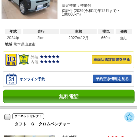
法定整備：整備付
保証付 (2029(令和11)年12月まで・
100000km)
年式
走行
車検
排気
修復
2024年
2km
2027年12月
660cc
無し
地域
熊本県山鹿市
外装
内装
予約空き情報を見る
オンライン予約
無料電話
グーネットセレクト
タフト Ｇ クロムベンチャー