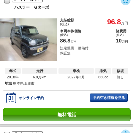
ハスラー Ｇターボ
96.8
支払総額
万円
(税込)
車両本体価格
諸費用
(税込)
(税込)
86.8
10
万円
万円
法定整備：整備付
保証無
年式
走行
車検
排気
修復
2018年
6.9万km
2027年3月
660cc
無し
地域
熊本県山鹿市
予約空き情報を見る
オンライン予約
無料電話