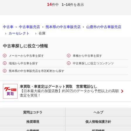
14
件中
1~14
件を表示
中古車
中古車販売店
熊本県の中古車販売店
山鹿市の中古車販売店
カーセレクト
在庫
中古車探しに役立つ情報
メーカーから中古車を探す
車種から中古車を探す
地域から中古車を探す
中古車探しに役立つコンテンツ
熊本県の中古車販売店を市区町村から探す
車買取・車査定はグーネット買取 営業電話なし
【日本最大級の加盟店数】約30万のデータから予想以上の高額
査定を実現！
質問はコチラ
ヘルプ
推奨環境
個人情報保護方針
企業情報
採用情報