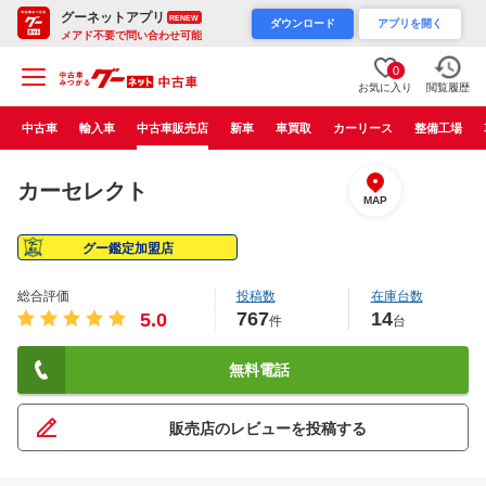
グーネットアプリ
RENEW
ダウンロード
アプリを開く
メアド不要で問い合わせ可能
0
お気に入り
閲覧履歴
中古車
輸入車
中古車販売店
新車
車買取
カーリース
整備工場
カーセレクト
MAP
グー鑑定加盟店
総合評価
投稿数
在庫台数
767
14
5.0
件
台
無料電話
販売店のレビューを投稿する