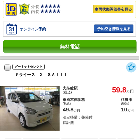
外装
内装
予約空き情報を見る
オンライン予約
無料電話
グーネットセレクト
ミライース Ｘ ＳＡＩＩＩ
59.8
支払総額
万円
(税込)
車両本体価格
諸費用
(税込)
(税込)
49.8
10
万円
万円
法定整備：整備付
保証無