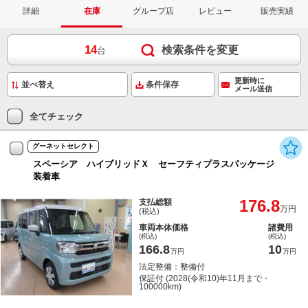
詳細
在庫
グループ店
レビュー
販売実績
14
検索条件を変更
台
更新時に
条件保存
メール送信
全てチェック
グーネットセレクト
スペーシア ハイブリッドＸ セーフティプラスパッケージ
装着車
176.8
支払総額
万円
(税込)
車両本体価格
諸費用
(税込)
(税込)
166.8
10
万円
万円
法定整備：整備付
保証付 (2028(令和10)年11月まで・
100000km)