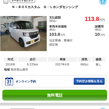
グーネットセレクト
Ｎ－ＢＯＸカスタム Ｇ・Ｌホンダセンシング
113.8
支払総額
万円
(税込)
車両本体価格
諸費用
(税込)
(税込)
103.8
10
万円
万円
法定整備：整備付
保証無
年式
走行
車検
排気
修復
2018年
6.3万km
2027年4月
660cc
無し
地域
熊本県山鹿市
予約空き情報を見る
オンライン予約
無料電話