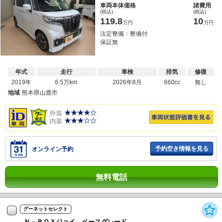
車両本体価格
諸費用
(税込)
(税込)
119.8
10
万円
万円
法定整備：整備付
保証無
年式
走行
車検
排気
修復
2019年
6.5万km
2026年8月
660cc
無し
地域
熊本県山鹿市
外装
内装
予約空き情報を見る
オンライン予約
無料電話
グーネットセレクト
Ｎ－ＢＯＸジョイ ベースグレード