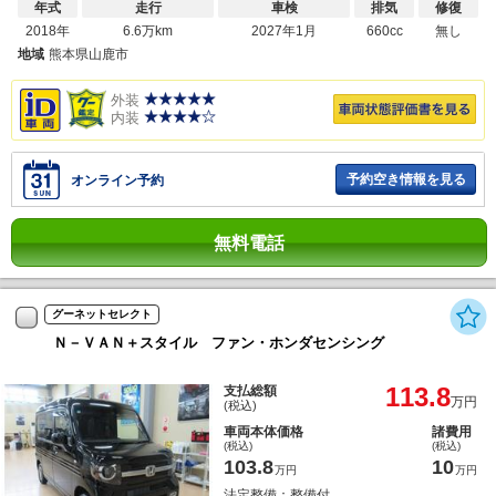
年式
走行
車検
排気
修復
2018年
6.6万km
2027年1月
660cc
無し
地域
熊本県山鹿市
外装
内装
予約空き情報を見る
オンライン予約
無料電話
グーネットセレクト
Ｎ－ＶＡＮ＋スタイル ファン・ホンダセンシング
113.8
支払総額
万円
(税込)
車両本体価格
諸費用
(税込)
(税込)
103.8
10
万円
万円
法定整備：整備付