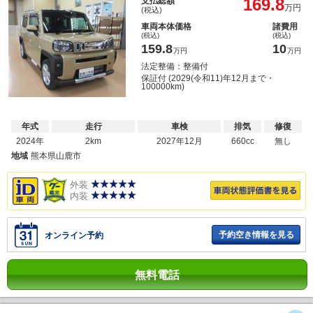
169.8
支払総額
万円
(税込)
車両本体価格
諸費用
(税込)
(税込)
159.8
10
万円
万円
法定整備：整備付
保証付 (2029(令和11)年12月まで・
100000km)
年式
走行
車検
排気
修復
2024年
2km
2027年12月
660cc
無し
地域
熊本県山鹿市
外装
内装
予約空き情報を見る
オンライン予約
無料電話