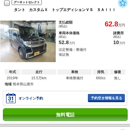
グーネットセレクト
タント カスタムＸ トップエディションＶＳ ＳＡＩＩＩ
62.8
支払総額
万円
(税込)
車両本体価格
諸費用
(税込)
(税込)
52.8
10
万円
万円
法定整備：整備付
保証無
年式
走行
車検
排気
修復
2019年
15.5万km
車検整備付
660cc
無し
地域
熊本県山鹿市
予約空き情報を見る
オンライン予約
無料電話