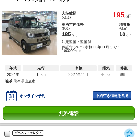
195
支払総額
万円
(税込)
車両本体価格
諸費用
(税込)
(税込)
185
10
万円
万円
法定整備：整備付
保証付 (2029(令和11)年11月まで・
100000km)
年式
走行
車検
排気
修復
2024年
15km
2027年11月
660cc
無し
地域
熊本県山鹿市
予約空き情報を見る
オンライン予約
無料電話
グーネットセレクト