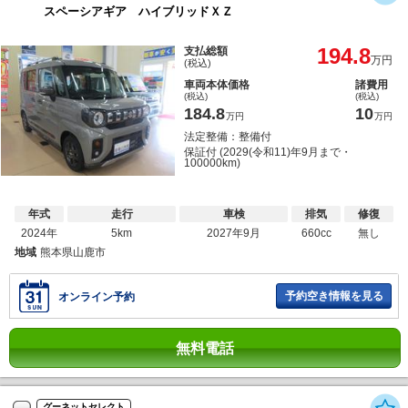
スペーシアギア ハイブリッドＸＺ
194.8
支払総額
万円
(税込)
車両本体価格
諸費用
(税込)
(税込)
184.8
10
万円
万円
法定整備：整備付
保証付 (2029(令和11)年9月まで・
100000km)
年式
走行
車検
排気
修復
2024年
5km
2027年9月
660cc
無し
地域
熊本県山鹿市
予約空き情報を見る
オンライン予約
無料電話
グーネットセレクト