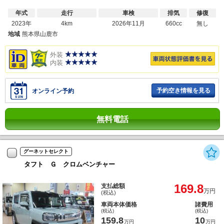
年式
走行
車検
排気
修復
2023年
4km
2026年11月
660cc
無し
地域
熊本県山鹿市
外装
内装
予約空き情報を見る
オンライン予約
無料電話
グーネットセレクト
タフト Ｇ クロムベンチャー
169.8
支払総額
万円
(税込)
車両本体価格
諸費用
(税込)
(税込)
159.8
10
万円
万円