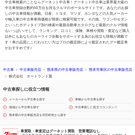
中古車検索のことならグーネット中古車！グーネット中古車は業界最大級の
中古車登録台数約50万台を誇るクルマのポータルサイトです。あなたのお探
しの中古車情報が満載。日産、トヨタ、マツダ、ホンダなどの人気メーカー
や輸入車の中古車車両価格が簡単に検索可能です。その他、ワゴンやセダン
といったボディタイプ別の検索や最新自動車カタログなど最新のクルマ情報
もいっぱい♪そして、ランキング、口コミ、保険、車検や買取・査定など購入
以外にもあなたのカーライフ全般をサポートする為のお役立ち情報が満載で
す！車の品質にこだわりたい方はプロの鑑定師により鑑定されたグー鑑定車
がおすすめです♪
中古車
中古車販売店
熊本県の中古車販売店
熊本市東区の中古車販売店
株式会社 オートランド翼
中古車探しに役立つ情報
メーカーから中古車を探す
車種から中古車を探す
地域から中古車を探す
中古車探しに役立つコンテンツ
熊本県の中古車販売店を市区町村から探す
車買取・車査定はグーネット買取 営業電話なし