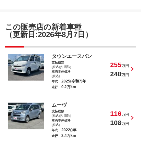
サクシード ＵＬ－Ｘ
この販売店の新着車種
（更新日:2026年8月7日）
タント カスタムＲＳ
タウンエースバン
支払総額
255
万円
(税込)(リ済込)
車両本体価格
248
万円
(税込)
2025(令和7)年
年式
0.2万km
走行
キューブ １５Ｇ
ムーヴ
支払総額
116
万円
(税込)(リ済込)
車両本体価格
108
万円
(税込)
2022()年
年式
2.4万km
走行