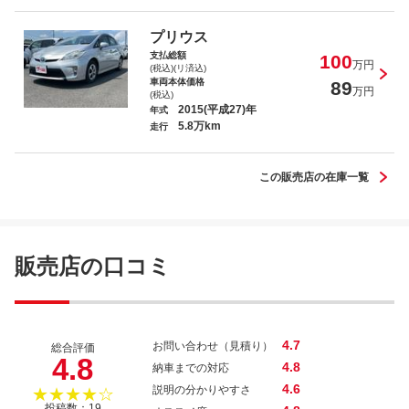
クラウン ２．５アスリートｉ－Ｆｏｕｒア
ニバーサリＥＤ
プリウス
支払総額
100
万円
(税込)(リ済込)
車両本体価格
89
万円
(税込)
2015(平成27)年
年式
5.8万km
シフォン Ｇ スマートアシスト
走行
この販売店の在庫一覧
ヴォクシー Ｘ
販売店の口コミ
4.7
お問い合わせ（見積り）
総合評価
4.8
4.8
納車までの対応
4.6
説明の分かりやすさ
★★★★☆
投稿数：19