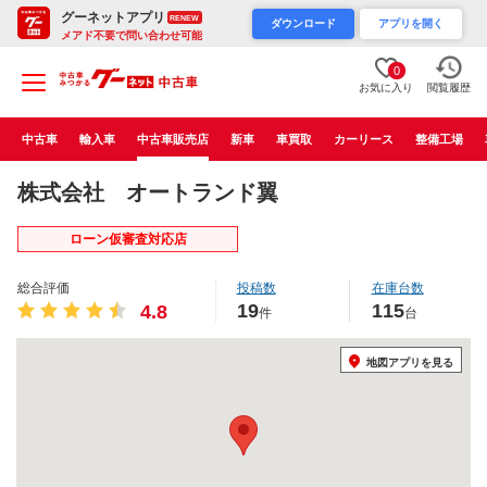
グーネットアプリ
RENEW
ダウンロード
アプリを開く
メアド不要で問い合わせ可能
0
お気に入り
閲覧履歴
中古車
輸入車
中古車販売店
新車
車買取
カーリース
整備工場
株式会社 オートランド翼
ローン仮審査対応店
総合評価
投稿数
在庫台数
19
115
4.8
件
台
地図アプリを見る