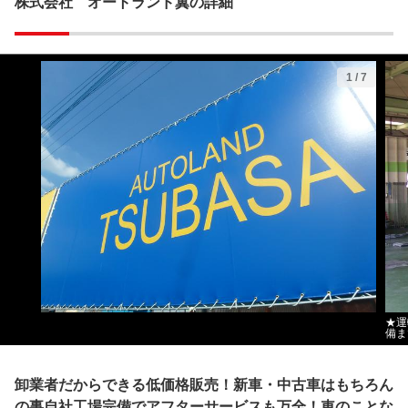
株式会社 オートランド翼の詳細
1
/
7
★運
備ま
卸業者だからできる低価格販売！新車・中古車はもちろん
の事自社工場完備でアフターサービスも万全！車のことな