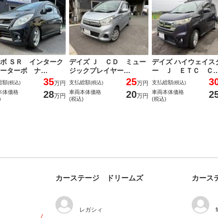
ボ ＳＲ インターク
デイズ Ｊ ＣＤ ミュー
デイズ ハイウェイス
ーターボ ナ…
ジックプレイヤー…
ー Ｊ ＥＴＣ Ｃ
35
25
3
総額
支払総額
支払総額
(税込)
万円
(税込)
万円
(税込)
28
20
2
本体価格
車両本体価格
車両本体価格
万円
万円
)
(税込)
(税込)
カーステージ ドリームズ
カース
レガシィ