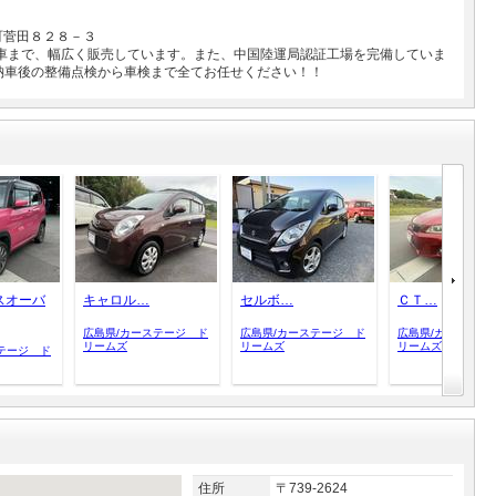
町菅田８２８－３
級車まで、幅広く販売しています。また、中国陸運局認証工場を完備していま
納車後の整備点検から車検まで全てお任せください！！
スオーバ
キャロル…
セルボ…
ＣＴ…
広島県/カーステージ ド
広島県/カーステージ ド
広島県/カーステー
リームズ
リームズ
リームズ
テージ ド
住所
〒739-2624