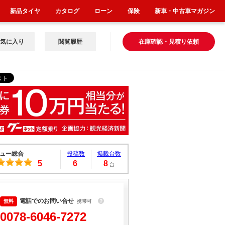
新品タイヤ
カタログ
ローン
保険
新車・中古車マガジン
気に入り
閲覧履歴
在庫確認・見積り依頼
ュー総合
投稿数
掲載台数
5
6
8
台
電話でのお問い合せ
携帯可
？
0078-6046-7272