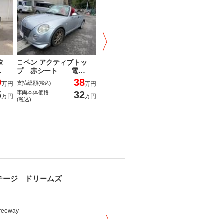
タ
コペン アクティブトッ
サンバーバン トランスポ
スペーシア
…
プ 赤シート 電…
ーター ５速ＭＴ…
スライド
0
38
25
支払総額
支払総額
支払総額
万円
(税込)
万円
(税込)
万円
(税込
5
32
20
車両本体価格
車両本体価格
車両本体価格
万円
万円
万円
(税込)
(税込)
(税込)
テージ ドリームズ
カーステージ ドリームズ
freeway
スウィッシュ