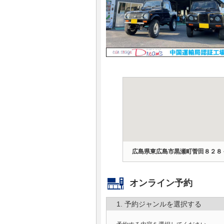
マガジン
車カタログ
自動車ローン
保険
レビュー
価格相場
広島県東広島市黒瀬町菅田８２８
教習所
オンライン予約
用語集
1. 予約ジャンルを選択する