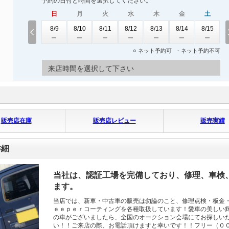
予約の日付と時間を選択してください。
日
月
火
水
木
金
土
8/9
8/10
8/11
8/12
8/13
8/14
8/15
○ ネット予約可 - ネット予約不可
来店時間を選択して下さい
販売店在庫
販売店レビュー
販売実績
詳細
当社は、認証工場を完備しており、修理、車検
ます。
当店では、新車・中古車の販売は勿論のこと、修理点検・板金
ｅｅｐｅｒコーティングを各種取扱しています！愛車の美しい
の車がございましたら、全国のオークション会場にてお探しい
い！！ご来店の際、お電話頂けますと幸いです！！フリー（０