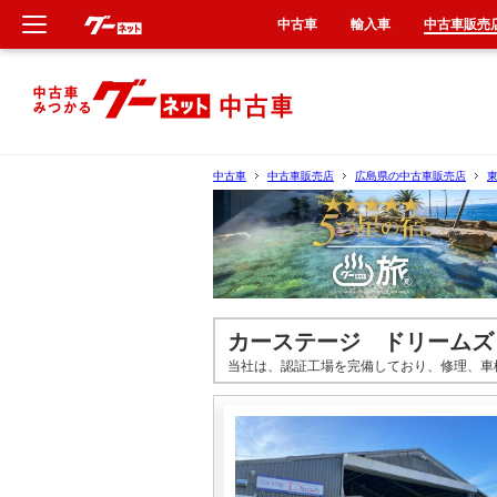
中古車
輸入車
中古車販売
新車
中古車
中古車
中古車販売店
広島県の中古車販売店
輸入車
クルマ買取
カーリース
カーステージ ドリームズ
当社は、認証工場を完備しており、修理、車
タイヤ交換
整備工場
車検