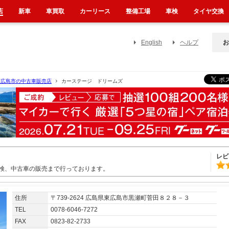
店
新車
車買取
カーリース
整備工場
車検
タイヤ交換
English
ヘルプ
お
東広島市の中古車販売店
カーステージ ドリームズ
レビ
検、中古車の販売まで行っております。
住所
〒739-2624 広島県東広島市黒瀬町菅田８２８－３
TEL
0078-6046-7272
FAX
0823-82-2733