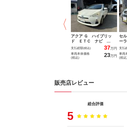
アクア Ｇ ハイブリッ
セル
ド ＥＴＣ ナビ …
ーラ
37
支払総額
支払
(税込)
万円
23
車両本体価格
車両
万円
(税込)
(税込
販売店レビュー
総合評価
5