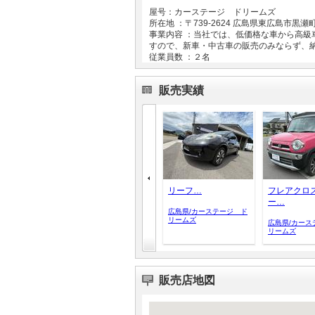
屋号：カーステージ ドリームズ
所在地 ：〒
739-2624
広島県東広島市黒瀬
事業内容 ：当社では、低価格な車から高
すので、新車・中古車の販売のみならず、
従業員数 ：２名
販売実績
リーフ…
フレアクロ
ー…
広島県/カーステージ ド
リームズ
広島県/カース
リームズ
販売店地図