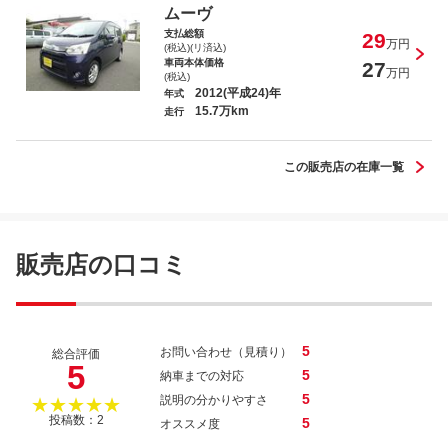
ムーヴ
支払総額
29
万円
(税込)(リ済込)
車両本体価格
27
万円
(税込)
2012(平成24)年
年式
15.7万km
セレナ ２０Ｓ Ｖセレクション
走行
この販売店の在庫一覧
アトレーワゴン カスタムターボＲ
販売店の口コミ
5
お問い合わせ（見積り）
総合評価
5
5
納車までの対応
5
説明の分かりやすさ
★★★★★
投稿数：2
5
オススメ度