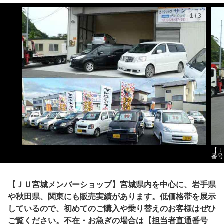
1
/
3
【Ｊ
番号
【ＪＵ宮城メンバーショップ】宮城県内を中心に、岩手県
や秋田県、関東にも販売実績があります。低価格帯を展示
しているので、初めてのご購入や乗り替えのお客様はぜひ
ご覧ください。不在・お急ぎの場合は【担当者直通番号