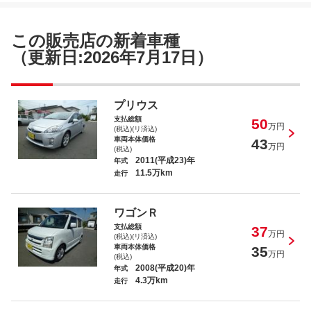
タント カスタムＬ
この販売店の新着車種
（更新日:2026年7月17日）
タント Ｘ
プリウス
支払総額
50
万円
(税込)(リ済込)
車両本体価格
43
万円
(税込)
2011(平成23)年
年式
11.5万km
走行
セレナ ハイウェイスター
ワゴンＲ
支払総額
37
万円
(税込)(リ済込)
車両本体価格
35
万円
(税込)
2008(平成20)年
年式
4.3万km
走行
ピクシススペース Ｘ