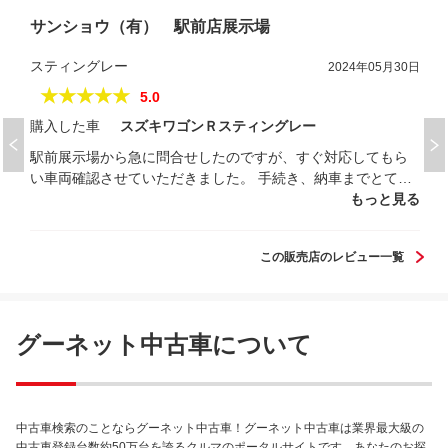
サンショウ（有） 駅前店展示場
スティングレー
2024年05月30日
★★★★★
5.0
購入した車
スズキワゴンＲスティングレー
駅前展示場から急に問合せしたのですが、すぐ対応してもら
い車両確認させていただきました。 手続き、納車までとても
迅速に対応いただきありがたかったです。 購入後、警告灯が
もっと見る
表示されましたがこれも直ぐに対応してくれ、アフターもし
っかりです。 地元で購入する事が少なかったですが、おすす
この販売店のレビュー一覧
めの車屋さんです。
グーネット中古車について
中古車検索のことならグーネット中古車！グーネット中古車は業界最大級の
中古車登録台数約50万台を誇るクルマのポータルサイトです。あなたのお探