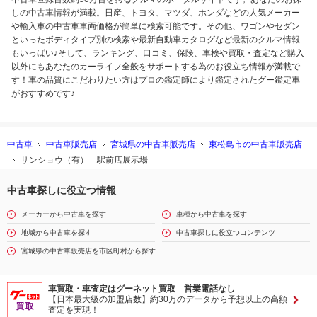
しの中古車情報が満載。日産、トヨタ、マツダ、ホンダなどの人気メーカー
や輸入車の中古車車両価格が簡単に検索可能です。その他、ワゴンやセダン
といったボディタイプ別の検索や最新自動車カタログなど最新のクルマ情報
もいっぱい♪そして、ランキング、口コミ、保険、車検や買取・査定など購入
以外にもあなたのカーライフ全般をサポートする為のお役立ち情報が満載で
す！車の品質にこだわりたい方はプロの鑑定師により鑑定されたグー鑑定車
がおすすめです♪
中古車
中古車販売店
宮城県の中古車販売店
東松島市の中古車販売店
サンショウ（有） 駅前店展示場
中古車探しに役立つ情報
メーカーから中古車を探す
車種から中古車を探す
地域から中古車を探す
中古車探しに役立つコンテンツ
宮城県の中古車販売店を市区町村から探す
車買取・車査定はグーネット買取 営業電話なし
【日本最大級の加盟店数】約30万のデータから予想以上の高額
査定を実現！