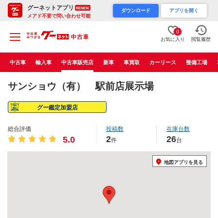
グーネットアプリ
RENEW
ダウンロード
アプリを開く
メアド不要で問い合わせ可能
0
お気に入り
閲覧履歴
中古車
輸入車
中古車販売店
新車
車買取
カーリース
整備工場
サンショウ（有） 駅前店展示場
グー鑑定加盟店
総合評価
投稿数
在庫台数
2
26
5.0
件
台
地図アプリを見る