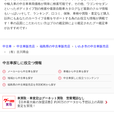
や輸入車の中古車車両価格が簡単に検索可能です。その他、ワゴンやセダン
といったボディタイプ別の検索や最新自動車カタログなど最新のクルマ情報
もいっぱい♪そして、ランキング、口コミ、保険、車検や買取・査定など購入
以外にもあなたのカーライフ全般をサポートする為のお役立ち情報が満載で
す！車の品質にこだわりたい方はプロの鑑定師により鑑定されたグー鑑定車
がおすすめです♪
中古車
中古車販売店
福島県の中古車販売店
いわき市の中古車販売店
（有）古川商会
中古車探しに役立つ情報
メーカーから中古車を探す
車種から中古車を探す
地域から中古車を探す
中古車探しに役立つコンテンツ
福島県の中古車販売店を市区町村から探す
車買取・車査定はグーネット買取 営業電話なし
【日本最大級の加盟店数】約30万のデータから予想以上の高額
査定を実現！