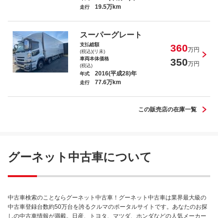
19.5万km
走行
スーパーグレート
支払総額
360
万円
(税込)(リ未)
車両本体価格
350
万円
(税込)
2016(平成28)年
年式
77.6万km
走行
この販売店の在庫一覧
グーネット中古車について
中古車検索のことならグーネット中古車！グーネット中古車は業界最大級の
中古車登録台数約50万台を誇るクルマのポータルサイトです。あなたのお探
しの中古車情報が満載。日産、トヨタ、マツダ、ホンダなどの人気メーカー