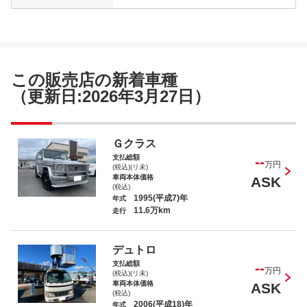
この販売店の新着車種
（更新日:2026年3月27日）
Ｇクラス
支払総額
--
万円
(税込)(リ未)
車両本体価格
ASK
(税込)
1995(平成7)年
年式
11.6万km
走行
デュトロ
支払総額
--
万円
(税込)(リ未)
車両本体価格
ASK
(税込)
2006(平成18)年
年式