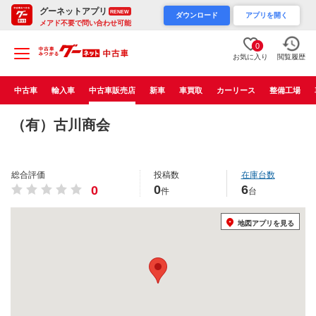
グーネットアプリ
RENEW
ダウンロード
アプリを開く
メアド不要で問い合わせ可能
0
お気に入り
閲覧履歴
中古車
輸入車
中古車販売店
新車
車買取
カーリース
整備工場
（有）古川商会
総合評価
投稿数
在庫台数
0
6
0
件
台
地図アプリを見る