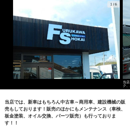
1
/
6
当店
ク、
当店では、新車はもちろん中古車～商用車、建設機械の販
売もしております！販売のほかにもメンテナンス（車検、
板金塗装、オイル交換、パーツ販売）も行っておりま
す！！