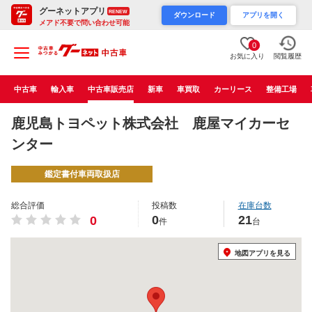
グーネットアプリ
RENEW
ダウンロード
アプリを開く
メアド不要で問い合わせ可能
0
お気に入り
閲覧履歴
中古車
輸入車
中古車販売店
新車
車買取
カーリース
整備工場
鹿児島トヨペット株式会社 鹿屋マイカーセ
ンター
鑑定書付車両取扱店
総合評価
投稿数
在庫台数
0
21
0
件
台
地図アプリを見る