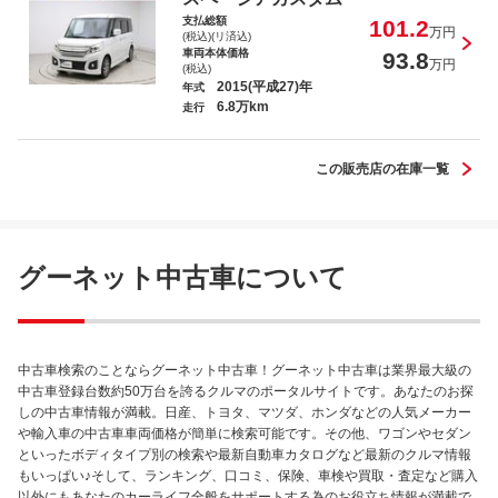
支払総額
101.2
万円
(税込)(リ済込)
車両本体価格
93.8
万円
(税込)
2015(平成27)年
年式
6.8万km
走行
この販売店の在庫一覧
グーネット中古車について
中古車検索のことならグーネット中古車！グーネット中古車は業界最大級の
中古車登録台数約50万台を誇るクルマのポータルサイトです。あなたのお探
しの中古車情報が満載。日産、トヨタ、マツダ、ホンダなどの人気メーカー
や輸入車の中古車車両価格が簡単に検索可能です。その他、ワゴンやセダン
といったボディタイプ別の検索や最新自動車カタログなど最新のクルマ情報
もいっぱい♪そして、ランキング、口コミ、保険、車検や買取・査定など購入
以外にもあなたのカーライフ全般をサポートする為のお役立ち情報が満載で