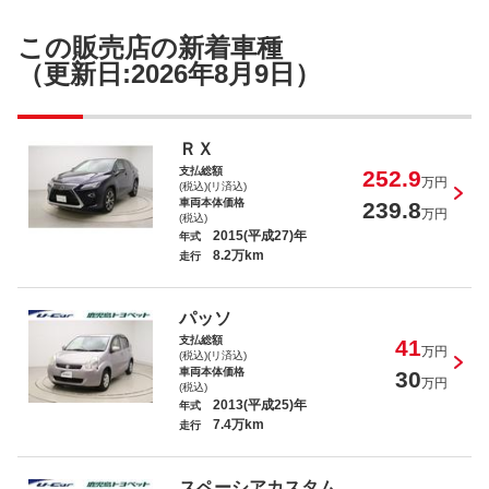
この販売店の新着車種
（更新日:2026年8月9日）
ＲＸ
支払総額
252.9
万円
(税込)(リ済込)
車両本体価格
239.8
万円
(税込)
2015(平成27)年
年式
8.2万km
走行
パッソ
支払総額
41
万円
(税込)(リ済込)
車両本体価格
30
万円
(税込)
2013(平成25)年
年式
7.4万km
走行
スペーシアカスタム