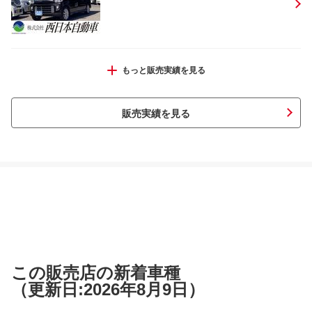
Ｎ－ＢＯＸ Ｇ・Ｌホンダセンシング
もっと販売実績を見る
販売実績を見る
ミラココア ココアプラスＸ
スペーシアカスタム ハイブリッドＸＳ
この販売店の新着車種
（更新日:2026年8月9日）