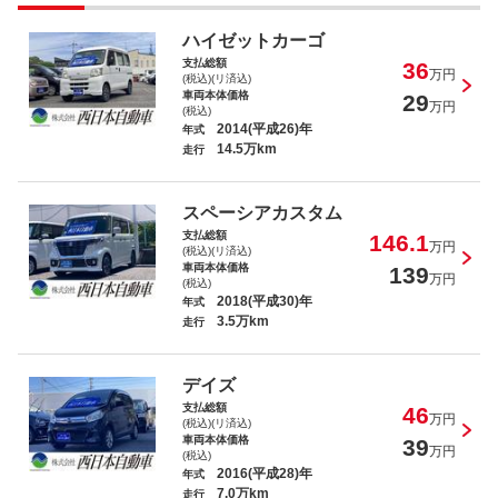
ハイゼットカーゴ
支払総額
36
ハスラー ハイブリッドＸ
万円
(税込)(リ済込)
車両本体価格
29
万円
(税込)
2014(平成26)年
年式
14.5万km
走行
スペーシアカスタム
ミライース Ｘ ＳＡＩＩＩ
支払総額
146.1
万円
(税込)(リ済込)
車両本体価格
139
万円
(税込)
2018(平成30)年
年式
3.5万km
走行
スペーシアカスタム ハイブリッドＸＳ
デイズ
支払総額
46
万円
(税込)(リ済込)
車両本体価格
39
万円
(税込)
2016(平成28)年
年式
7.0万km
走行