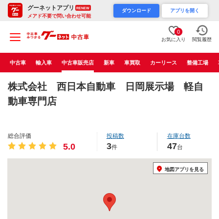
グーネットアプリ
RENEW
ダウンロード
アプリを開く
メアド不要で問い合わせ可能
0
お気に入り
閲覧履歴
中古車
輸入車
中古車販売店
新車
車買取
カーリース
整備工場
株式会社 西日本自動車 日岡展示場 軽自
動車専門店
総合評価
投稿数
在庫台数
3
47
5.0
件
台
地図アプリを見る