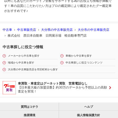
以外にもあなたのカーライフ全般をサポートする為のお役立ち情報が満載で
す！車の品質にこだわりたい方はプロの鑑定師により鑑定されたグー鑑定車
がおすすめです♪
中古車
中古車販売店
大分県の中古車販売店
大分市の中古車販売店
株式会社 西日本自動車 日岡展示場 軽自動車専門店
中古車探しに役立つ情報
メーカーから中古車を探す
車種から中古車を探す
地域から中古車を探す
中古車探しに役立つコンテンツ
大分県の中古車販売店を市区町村から探す
車買取・車査定はグーネット買取 営業電話なし
【日本最大級の加盟店数】約30万のデータから予想以上の高額
査定を実現！
質問はコチラ
ヘルプ
推奨環境
個人情報保護方針