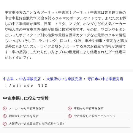
中古車検索のことならグーネット中古車！グーネット中古車は業界最大級の
中古車登録台数約50万台を誇るクルマのポータルサイトです。あなたのお探
しの中古車情報が満載。日産、トヨタ、マツダ、ホンダなどの人気メーカー
や輸入車の中古車車両価格が簡単に検索可能です。その他、ワゴンやセダン
といったボディタイプ別の検索や最新自動車カタログなど最新のクルマ情報
もいっぱい♪そして、ランキング、口コミ、保険、車検や買取・査定など購入
以外にもあなたのカーライフ全般をサポートする為のお役立ち情報が満載で
す！車の品質にこだわりたい方はプロの鑑定師により鑑定されたグー鑑定車
がおすすめです♪
中古車
中古車販売店
大阪府の中古車販売店
守口市の中古車販売店
Ａｕｔｒａｄｅ ＮＳＤ
中古車探しに役立つ情報
メーカーから中古車を探す
車種から中古車を探す
地域から中古車を探す
中古車探しに役立つコンテンツ
大阪府の中古車販売店を市区町村から探す