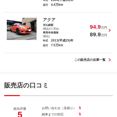
2004(平成16)年
年式
4.4万km
走行
アクア
支払総額
94.9
万円
(税込)(リ済込)
車両本体価格
89.9
万円
(税込)
2013(平成25)年
年式
7.5万km
走行
この販売店の在庫一覧
販売店の口コミ
5
お問い合わせ（見積り）
総合評価
5
5
納車までの対応