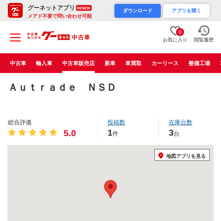
グーネットアプリ
RENEW
ダウンロード
アプリを開く
メアド不要で問い合わせ可能
0
お気に入り
閲覧履歴
中古車
輸入車
中古車販売店
新車
車買取
カーリース
整備工場
Ａｕｔｒａｄｅ ＮＳＤ
総合評価
投稿数
在庫台数
1
3
5.0
件
台
地図アプリを見る