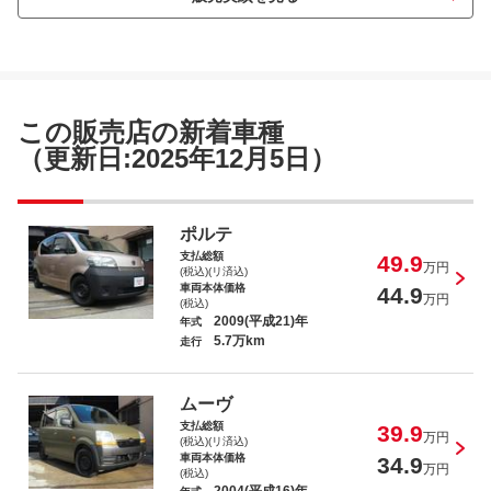
この販売店の新着車種
（更新日:2025年12月5日）
ポルテ
支払総額
49.9
万円
(税込)(リ済込)
車両本体価格
44.9
万円
(税込)
2009(平成21)年
年式
5.7万km
走行
ムーヴ
支払総額
39.9
万円
(税込)(リ済込)
車両本体価格
34.9
万円
(税込)