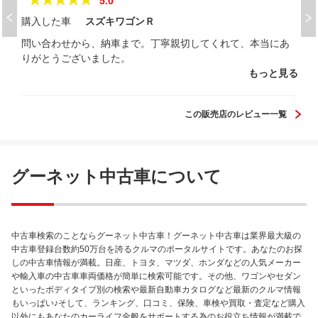
★★★★★
5.0
購入した車
スズキワゴンＲ
問い合わせから、納車まで。丁寧親切してくれて、本当にあ
りがとうございました。
もっと見る
この販売店のレビュー一覧
グーネット中古車について
中古車検索のことならグーネット中古車！グーネット中古車は業界最大級の
中古車登録台数約50万台を誇るクルマのポータルサイトです。あなたのお探
しの中古車情報が満載。日産、トヨタ、マツダ、ホンダなどの人気メーカー
や輸入車の中古車車両価格が簡単に検索可能です。その他、ワゴンやセダン
といったボディタイプ別の検索や最新自動車カタログなど最新のクルマ情報
もいっぱい♪そして、ランキング、口コミ、保険、車検や買取・査定など購入
以外にもあなたのカーライフ全般をサポートする為のお役立ち情報が満載で