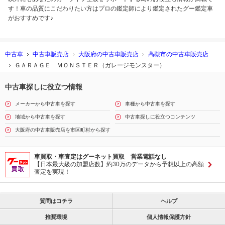
す！車の品質にこだわりたい方はプロの鑑定師により鑑定されたグー鑑定車
がおすすめです♪
中古車
中古車販売店
大阪府の中古車販売店
高槻市の中古車販売店
ＧＡＲＡＧＥ ＭＯＮＳＴＥＲ（ガレージモンスター）
中古車探しに役立つ情報
メーカーから中古車を探す
車種から中古車を探す
地域から中古車を探す
中古車探しに役立つコンテンツ
大阪府の中古車販売店を市区町村から探す
車買取・車査定はグーネット買取 営業電話なし
【日本最大級の加盟店数】約30万のデータから予想以上の高額
査定を実現！
質問はコチラ
ヘルプ
推奨環境
個人情報保護方針