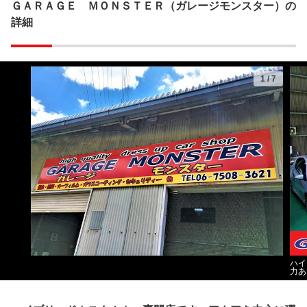
ＧＡＲＡＧＥ ＭＯＮＳＴＥＲ（ガレージモンスター）の
詳細
1
/
7
ハイ
力あ