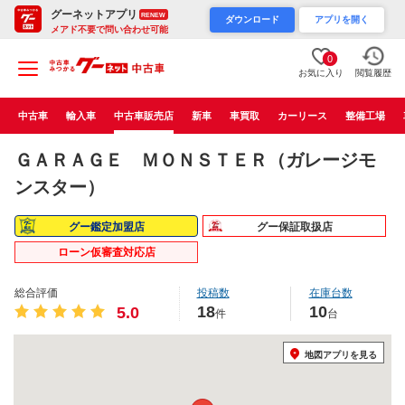
グーネットアプリ
RENEW
ダウンロード
アプリを開く
メアド不要で問い合わせ可能
0
お気に入り
閲覧履歴
中古車
輸入車
中古車販売店
新車
車買取
カーリース
整備工場
ＧＡＲＡＧＥ ＭＯＮＳＴＥＲ（ガレージモ
ンスター）
グー鑑定加盟店
グー保証取扱店
ローン仮審査対応店
総合評価
投稿数
在庫台数
18
10
5.0
件
台
地図アプリを見る