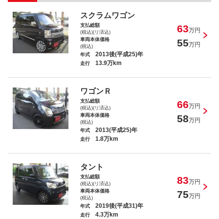
ワゴンＲスティングレー Ｔ
スクラムワゴン
支払総額
63
万円
(税込)(リ済込)
車両本体価格
55
万円
(税込)
2013後(平成25)年
年式
13.9万km
走行
ワゴンＲ スティングレーＴ
ワゴンＲ
支払総額
66
万円
(税込)(リ済込)
車両本体価格
58
万円
(税込)
2013(平成25)年
年式
1.8万km
走行
ムーヴ カスタム Ｘリミテッド
タント
支払総額
83
万円
(税込)(リ済込)
車両本体価格
75
万円
(税込)
2019後(平成31)年
年式
4.3万km
ワゴンＲ リミテッド
走行