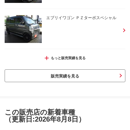
エブリイワゴン ＰＺターボスペシャル
エブリイワゴン ＰＺターボスペシャル
もっと販売実績を見る
販売実績を見る
ワゴンＲ ＲＲリミテッド
この販売店の新着車種
（更新日:2026年8月8日）