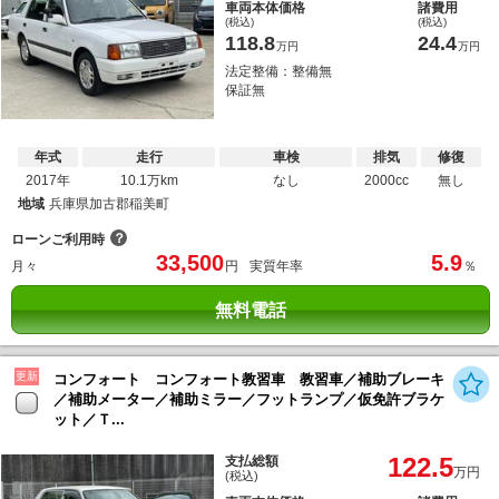
車両本体価格
諸費用
(税込)
(税込)
118.8
24.4
万円
万円
法定整備：整備無
保証無
年式
走行
車検
排気
修復
2017年
10.1万km
なし
2000cc
無し
地域
兵庫県加古郡稲美町
？
ローンご利用時
33,500
5.9
月々
円
実質年率
％
無料電話
更新
コンフォート コンフォート教習車 教習車／補助ブレーキ
／補助メーター／補助ミラー／フットランプ／仮免許ブラケ
ット／Ｔ...
122.5
支払総額
万円
(税込)