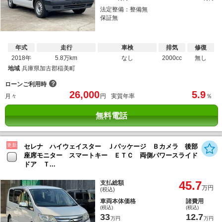
法定整備：整備無
保証無
年式
走行
車検
排気
修復
2018年
5.8万km
なし
2000cc
無し
地域
兵庫県加古郡稲美町
？
ローンご利用時
26,000
5.9
月々
円
実質年率
％
無料電話
更新
セレナ ハイウェイスター Ｊパッケージ Ｂカメラ 後部
座席モニター スマートキー ＥＴＣ 両側パワースライド
ドア Ｔ...
45.7
支払総額
万円
(税込)
車両本体価格
諸費用
(税込)
(税込)
33
12.7
万円
万円