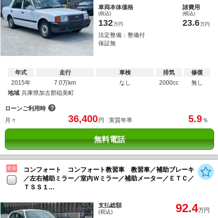
車両本体価格
諸費用
(税込)
(税込)
132
23.6
万円
万円
法定整備：整備付
保証無
年式
走行
車検
排気
修復
2015年
7.0万km
なし
2000cc
無し
地域
兵庫県加古郡稲美町
？
ローンご利用時
36,400
5.9
月々
円
実質年率
％
無料電話
更新
コンフォート コンフォート教習車 教習車／補助ブレーキ
／左右補助ミラー／室内Ｗミラー／補助メーター／ＥＴＣ／
ＴＳＳ１...
92.4
支払総額
万円
(税込)