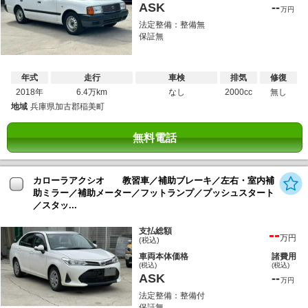
ASK
--
万円
法定整備：整備無
保証無
年式
走行
車検
排気
修復
2018年
6.4万km
なし
2000cc
無し
地域
兵庫県加古郡稲美町
無料電話
カローラアクシオ 教習車／補助ブレーキ／左右・室内補
助ミラー／補助メーター／フットランプ／プッシュスタート
／スタッ...
--
支払総額
万円
(税込)
車両本体価格
諸費用
(税込)
(税込)
ASK
--
万円
法定整備：整備付
保証無