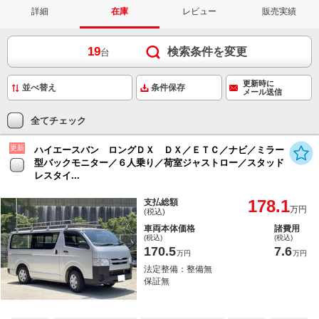
詳細
在庫
レビュー
販売実績
19
検索条件を変更
台
更新時に
条件保存
メール送信
全てチェック
更新
ハイエースバン ロングＤＸ ＤＸ／ＥＴＣ／ナビ／ミラー
型バックモニター／６人乗り／荷室ジャストロー／スタッド
レスタイ...
178.1
支払総額
万円
(税込)
車両本体価格
諸費用
(税込)
(税込)
170.5
7.6
万円
万円
法定整備：整備無
保証無