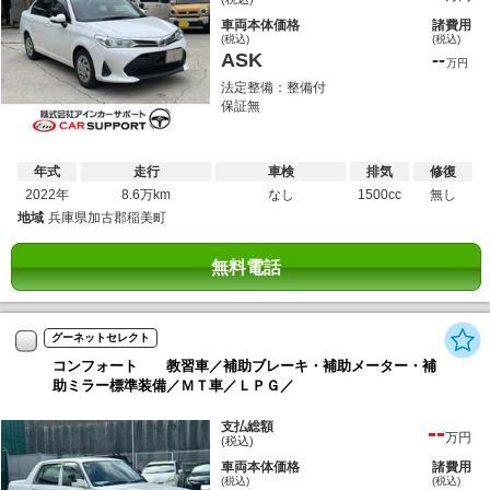
車両本体価格
諸費用
(税込)
(税込)
ASK
--
万円
法定整備：整備付
保証無
年式
走行
車検
排気
修復
2022年
8.6万km
なし
1500cc
無し
地域
兵庫県加古郡稲美町
無料電話
グーネットセレクト
コンフォート 教習車／補助ブレーキ・補助メーター・補
助ミラー標準装備／ＭＴ車／ＬＰＧ／
--
支払総額
万円
(税込)
車両本体価格
諸費用
(税込)
(税込)