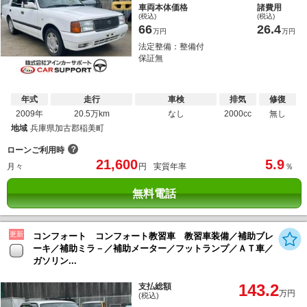
車両本体価格
諸費用
(税込)
(税込)
66
26.4
万円
万円
法定整備：整備付
保証無
年式
走行
車検
排気
修復
2009年
20.5万km
なし
2000cc
無し
地域
兵庫県加古郡稲美町
？
ローンご利用時
21,600
5.9
月々
円
実質年率
％
無料電話
更新
コンフォート コンフォート教習車 教習車装備／補助ブレ
ーキ／補助ミラ－／補助メーター／フットランプ／ＡＴ車／
ガソリン...
143.2
支払総額
万円
(税込)