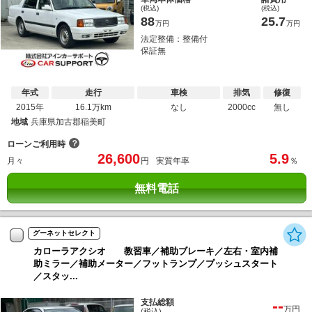
(税込)
(税込)
88
25.7
万円
万円
法定整備：整備付
保証無
年式
走行
車検
排気
修復
2015年
16.1万km
なし
2000cc
無し
地域
兵庫県加古郡稲美町
？
ローンご利用時
26,600
5.9
月々
円
実質年率
％
無料電話
グーネットセレクト
カローラアクシオ 教習車／補助ブレーキ／左右・室内補
助ミラー／補助メーター／フットランプ／プッシュスタート
／スタッ...
--
支払総額
万円
(税込)