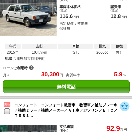
車両本体価格
諸費用
(税込)
(税込)
116.6
12.8
万円
万円
法定整備：整備無
保証無
年式
走行
車検
排気
修復
2015年
10.4万km
なし
2000cc
無し
地域
兵庫県加古郡稲美町
？
ローンご利用時
30,300
5.9
月々
円
実質年率
％
無料電話
更新
コンフォート コンフォート教習車 教習車／補助ブレーキ
／補助ミラー／補助メーター／ＡＴ車／ガソリン／ＥＴＣ／
ＴＳＳ１...
92.9
支払総額
万円
(税込)