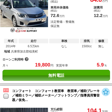
万円
(税込)
車両本体価格
諸費用
(税込)
(税込)
72.6
12.2
万円
万円
法定整備：整備無
保証無
年式
走行
車検
排気
修復
2014年
6.5万km
なし
1500cc
無し
地域
兵庫県加古郡稲美町
？
ローンご利用時
19,800
5.9
月々
円
実質年率
％
無料電話
更新
コンフォート コンフォート教習車 教習車／補助ブレーキ
／補助ミラー／補助メーター／フットランプ／指導員用警音
器／仮免...
104.1
支払総額
万円