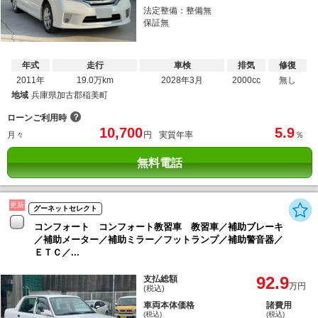
法定整備：整備無
保証無
年式
走行
車検
排気
修復
2011年
19.0万km
2028年3月
2000cc
無し
地域
兵庫県加古郡稲美町
？
ローンご利用時
10,700
5.9
月々
円
実質年率
％
無料電話
更新
グーネットセレクト
コンフォート コンフォート教習車 教習車／補助ブレーキ
／補助メーター／補助ミラー／フットランプ／補助警音器／
ＥＴＣ／...
92.9
支払総額
万円
(税込)
車両本体価格
諸費用
(税込)
(税込)