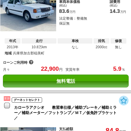
車両本体価格
諸費用
(税込)
(税込)
83.6
14.3
万円
万円
法定整備：整備無
保証無
年式
走行
車検
排気
修復
2013年
10.8万km
なし
2000cc
無し
地域
兵庫県加古郡稲美町
？
ローンご利用時
22,900
5.9
月々
円
実質年率
％
無料電話
更新
グーネットセレクト
カローラアクシオ 教習車仕様／補助ブレーキ／補助ミラ
ー／補助メーター／フットランプ／ＭＴ／仮免許ブラケット
／
84.8
支払総額