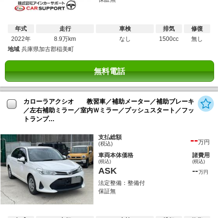
年式
走行
車検
排気
修復
2022年
8.9万km
なし
1500cc
無し
地域
兵庫県加古郡稲美町
無料電話
カローラアクシオ 教習車／補助メーター／補助ブレーキ
／左右補助ミラー／室内Ｗミラー／プッシュスタート／フッ
トランプ...
--
支払総額
万円
(税込)
車両本体価格
諸費用
(税込)
(税込)
ASK
--
万円
法定整備：整備付
保証無