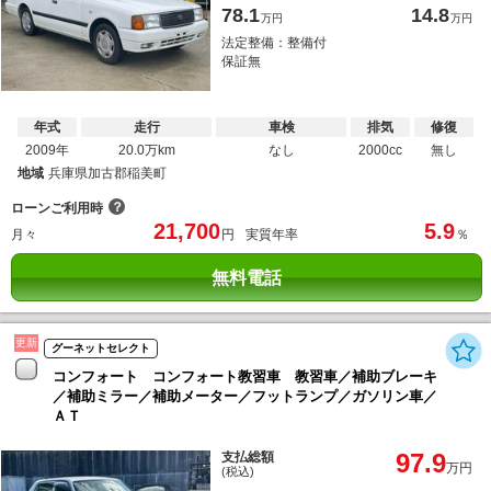
78.1
14.8
万円
万円
法定整備：整備付
保証無
年式
走行
車検
排気
修復
2009年
20.0万km
なし
2000cc
無し
地域
兵庫県加古郡稲美町
？
ローンご利用時
21,700
5.9
月々
円
実質年率
％
無料電話
更新
グーネットセレクト
コンフォート コンフォート教習車 教習車／補助ブレーキ
／補助ミラー／補助メーター／フットランプ／ガソリン車／
ＡＴ
97.9
支払総額
万円
(税込)