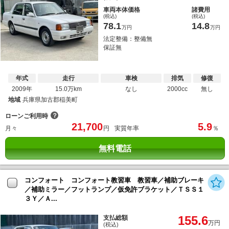
車両本体価格
諸費用
(税込)
(税込)
78.1
14.8
万円
万円
法定整備：整備無
保証無
年式
走行
車検
排気
修復
2009年
15.0万km
なし
2000cc
無し
地域
兵庫県加古郡稲美町
？
ローンご利用時
21,700
5.9
月々
円
実質年率
％
無料電話
コンフォート コンフォート教習車 教習車／補助ブレーキ
／補助ミラー／フットランプ／仮免許ブラケット／ＴＳＳ１
３Ｙ／Ａ...
155.6
支払総額
万円
(税込)