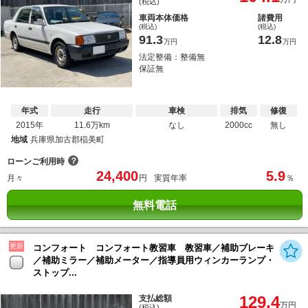
(税込)
車両本体価格
諸費用
(税込)
(税込)
91.3
12.8
万円
万円
法定整備：整備無
保証無
年式
走行
車検
排気
修復
2015年
11.6万km
なし
2000cc
無し
地域
兵庫県加古郡稲美町
？
ローンご利用時
24,400
5.9
月々
円
実質年率
％
無料電話
更新
コンフォート コンフォート教習車 教習車／補助ブレーキ
／補助ミラー／補助メーター／指導員用ウィンカーランプ・
ストップ...
129.4
支払総額
万円
(税込)