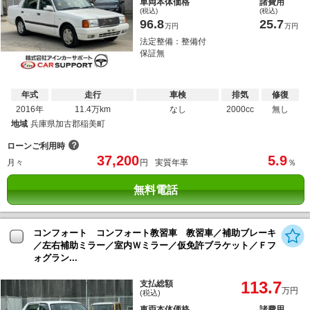
車両本体価格
諸費用
(税込)
(税込)
96.8
25.7
万円
万円
法定整備：整備付
保証無
年式
走行
車検
排気
修復
2016年
11.4万km
なし
2000cc
無し
地域
兵庫県加古郡稲美町
？
ローンご利用時
37,200
5.9
月々
円
実質年率
％
無料電話
コンフォート コンフォート教習車 教習車／補助ブレーキ
／左右補助ミラー／室内Ｗミラー／仮免許ブラケット／Ｆフ
ォグラン...
113.7
支払総額
万円
(税込)
車両本体価格
諸費用