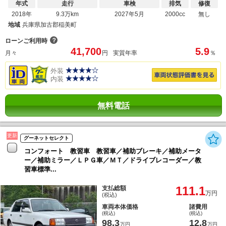
年式
走行
車検
排気
修復
2018年
9.3万km
2027年5月
2000cc
無し
地域
兵庫県加古郡稲美町
？
ローンご利用時
41,700
5.9
月々
円
実質年率
％
外装
内装
無料電話
更新
グーネットセレクト
コンフォート 教習車 教習車／補助ブレーキ／補助メータ
ー／補助ミラー／ＬＰＧ車／ＭＴ／ドライブレコーダー／教
習車標準...
111.1
支払総額
万円
(税込)
車両本体価格
諸費用
(税込)
(税込)
98.3
12.8
万円
万円