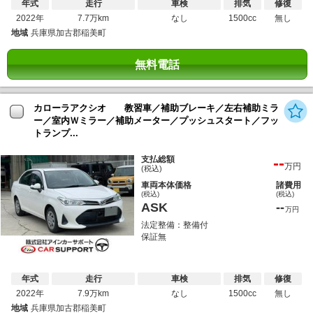
年式
走行
車検
排気
修復
2022年
7.7万km
なし
1500cc
無し
地域
兵庫県加古郡稲美町
無料電話
カローラアクシオ 教習車／補助ブレーキ／左右補助ミラ
ー／室内Ｗミラー／補助メーター／プッシュスタート／フッ
トランプ...
--
支払総額
万円
(税込)
車両本体価格
諸費用
(税込)
(税込)
ASK
--
万円
法定整備：整備付
保証無
年式
走行
車検
排気
修復
2022年
7.9万km
なし
1500cc
無し
地域
兵庫県加古郡稲美町