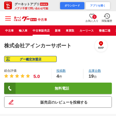
グーネットアプリ
RENEW
ダウンロード
アプリを開く
メアド不要で問い合わせ可能
0
お気に入り
閲覧履歴
中古車
輸入車
中古車販売店
新車
車買取
カーリース
整備工場
株式会社アインカーサポート
MAP
グー鑑定加盟店
総合評価
投稿数
在庫台数
4
19
5.0
件
台
無料電話
販売店のレビューを投稿する