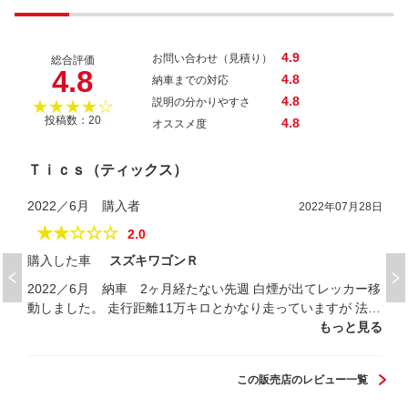
4.9
お問い合わせ（見積り）
総合評価
4.8
4.8
納車までの対応
4.8
説明の分かりやすさ
★★★★☆
投稿数：20
4.8
オススメ度
Ｔｉｃｓ（ティックス）
2022／6月 購入者
2022年07月28日
★★☆☆☆
2.0
購入した車
スズキワゴンＲ
2022／6月 納車 2ヶ月経たない先週 白煙が出てレッカー移
動しました。 走行距離11万キロとかなり走っていますが 法定
点検、車検済みでの納車 1100キロ走っただけです。 ハズレ
もっと見る
を引いたと諦めるよりないのでしょうか？ 修理するには弁護
士を通せと言われて 修理にも応じてくれませんでした。 契約
この販売店のレビュー一覧
書には3000キロ保障とありました。 10年前は良い業者のよう
ですが…………