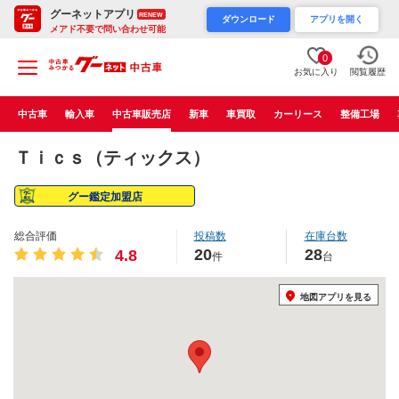
グーネットアプリ
RENEW
ダウンロード
アプリを開く
メアド不要で問い合わせ可能
0
お気に入り
閲覧履歴
中古車
輸入車
中古車販売店
新車
車買取
カーリース
整備工場
Ｔｉｃｓ（ティックス）
グー鑑定加盟店
総合評価
投稿数
在庫台数
20
28
4.8
件
台
地図アプリを見る