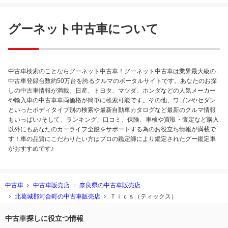
グーネット中古車について
中古車検索のことならグーネット中古車！グーネット中古車は業界最大級の
中古車登録台数約50万台を誇るクルマのポータルサイトです。あなたのお探
しの中古車情報が満載。日産、トヨタ、マツダ、ホンダなどの人気メーカー
や輸入車の中古車車両価格が簡単に検索可能です。その他、ワゴンやセダン
といったボディタイプ別の検索や最新自動車カタログなど最新のクルマ情報
もいっぱい♪そして、ランキング、口コミ、保険、車検や買取・査定など購入
以外にもあなたのカーライフ全般をサポートする為のお役立ち情報が満載で
す！車の品質にこだわりたい方はプロの鑑定師により鑑定されたグー鑑定車
がおすすめです♪
中古車
中古車販売店
奈良県の中古車販売店
北葛城郡河合町の中古車販売店
Ｔｉｃｓ（ティックス）
中古車探しに役立つ情報