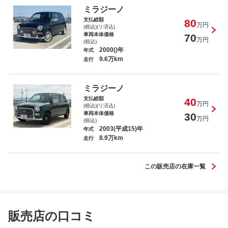
ミラジーノ
支払総額
80
万円
(税込)(リ済込)
車両本体価格
70
万円
(税込)
2000()年
年式
9.6万km
走行
ミラジーノ
支払総額
40
万円
(税込)(リ済込)
車両本体価格
30
万円
(税込)
2003(平成15)年
年式
8.9万km
走行
この販売店の在庫一覧
販売店の口コミ