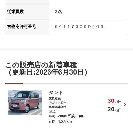
従業員数
３名
古物商許可番号
６４１１７００００４０３
この販売店の新着車種
（更新日:2026年6月30日）
タント
支払総額
30
万円
(税込)(リ済込)
車両本体価格
20
万円
(税込)
2008(平成20)年
年式
4.5万km
走行