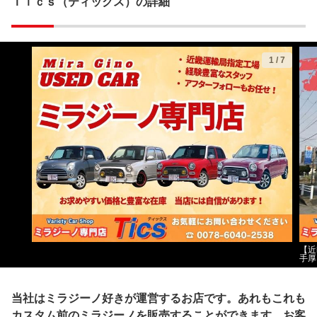
Ｔｉｃｓ（ティックス）の詳細
1
/
7
【近
手厚
当社はミラジーノ好きが運営するお店です。あれもこれも
カスタム前のミラジーノを販売することができます。お客