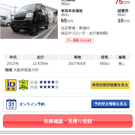
75
万円
(税込)
車両本体価格
諸費用
(税込)
(税込)
65
10
万円
万円
法定整備：整備付
保証付 (12ヶ月・走行無制限)
年式
走行
車検
排気
修復
2015年
12.6万km
2027年8月
660cc
無し
地域
大阪府寝屋川市
外装
内装
予約空き情報を見る
オンライン予約
在庫確認・見積り依頼