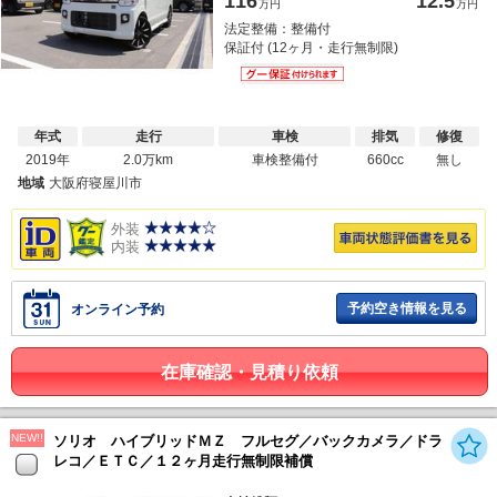
116
12.5
万円
万円
法定整備：整備付
保証付 (12ヶ月・走行無制限)
年式
走行
車検
排気
修復
2019年
2.0万km
車検整備付
660cc
無し
地域
大阪府寝屋川市
外装
内装
予約空き情報を見る
オンライン予約
在庫確認・見積り依頼
NEW!!
ソリオ ハイブリッドＭＺ フルセグ／バックカメラ／ドラ
レコ／ＥＴＣ／１２ヶ月走行無制限補償