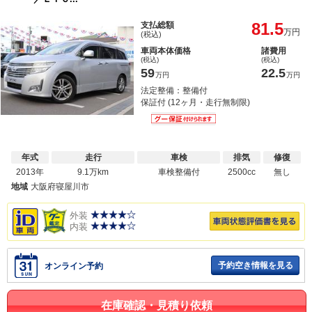
81.5
支払総額
万円
(税込)
車両本体価格
諸費用
(税込)
(税込)
59
22.5
万円
万円
法定整備：整備付
保証付 (12ヶ月・走行無制限)
年式
走行
車検
排気
修復
2013年
9.1万km
車検整備付
2500cc
無し
地域
大阪府寝屋川市
外装
内装
予約空き情報を見る
オンライン予約
在庫確認・見積り依頼