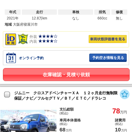
年式
走行
車検
排気
修復
2021年
12.8万km
なし
660cc
無し
地域
大阪府寝屋川市
外装
内装
予約空き情報を見る
オンライン予約
在庫確認・見積り依頼
ジムニー クロスアドベンチャーＸＡ １２ヶ月走行無制限
保証／ナビ／フルセグＴＶ／ＢＴ／ＥＴＣ／ドラレコ
78
支払総額
万円
(税込)
車両本体価格
諸費用
(税込)
(税込)
68
10
万円
万円