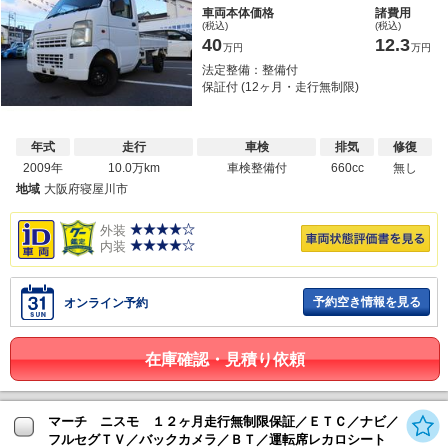
車両本体価格
諸費用
(税込)
(税込)
40
12.3
万円
万円
法定整備：整備付
保証付 (12ヶ月・走行無制限)
年式
走行
車検
排気
修復
2009年
10.0万km
車検整備付
660cc
無し
地域
大阪府寝屋川市
外装
内装
予約空き情報を見る
オンライン予約
在庫確認・見積り依頼
マーチ ニスモ １２ヶ月走行無制限保証／ＥＴＣ／ナビ／
フルセグＴＶ／バックカメラ／ＢＴ／運転席レカロシート