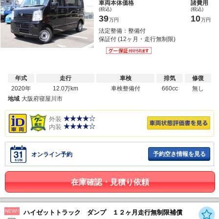
車両本体価格
諸費用
(税込)
(税込)
39
10
万円
万円
法定整備：整備付
保証付 (12ヶ月・走行無制限)
年式
走行
車検
排気
修復
2020年
12.0万km
車検整備付
660cc
無し
地域
大阪府寝屋川市
外装
内装
予約空き情報を見る
オンライン予約
在庫確認・見積り依頼
NEW!!
ハイゼットトラック ダンプ １２ヶ月走行無制限補償