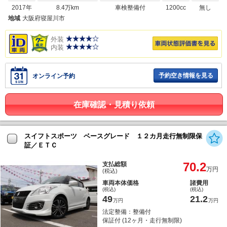
2017年
8.4万km
車検整備付
1200cc
無し
地域
大阪府寝屋川市
外装
内装
予約空き情報を見る
オンライン予約
在庫確認・見積り依頼
スイフトスポーツ ベースグレード １２カ月走行無制限保
証／ＥＴＣ
70.2
支払総額
万円
(税込)
車両本体価格
諸費用
(税込)
(税込)
49
21.2
万円
万円
法定整備：整備付
保証付 (12ヶ月・走行無制限)