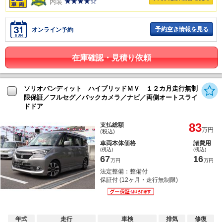
内装
予約空き情報を見る
オンライン予約
在庫確認・見積り依頼
ソリオバンディット ハイブリッドＭＶ １２カ月走行無制
限保証／フルセグ／バックカメラ／ナビ／両側オートスライ
ドドア
83
支払総額
万円
(税込)
車両本体価格
諸費用
(税込)
(税込)
67
16
万円
万円
法定整備：整備付
保証付 (12ヶ月・走行無制限)
年式
走行
車検
排気
修復