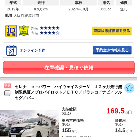
年式
走行
車検
排気
修復
2019年
8.9万km
2027年10月
660cc
無し
地域
大阪府寝屋川市
外装
内装
予約空き情報を見る
オンライン予約
在庫確認・見積り依頼
更新
セレナ ｅ－パワー ハイウェイスターＶ １２ヶ月走行無
制限保証／プロパイロット／ＥＴＣ／ドラレコ／ナビ／フル
セグ／バ...
169.5
支払総額
万円
(税込)
車両本体価格
諸費用
(税込)
(税込)
155
14.5
万円
万円