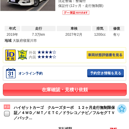
法定整備：整備付
保証付 (12ヶ月・走行無制限)
年式
走行
車検
排気
修復
2019年
7.3万km
2027年2月
1200cc
有り
地域
大阪府寝屋川市
外装
内装
予約空き情報を見る
オンライン予約
在庫確認・見積り依頼
更新
ハイゼットカーゴ クルーズターボ １２ヶ月走行無制限保
証／４ＷＤ／ＭＴ／ＥＴＣ／ドラレコ／ナビ／フルセグＴＶ
／バック...
支払総額