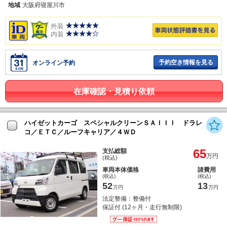
地域
大阪府寝屋川市
外装
内装
予約空き情報を見る
オンライン予約
在庫確認・見積り依頼
ハイゼットカーゴ スペシャルクリーンＳＡＩＩＩ ドラレ
コ／ＥＴＣ／ルーフキャリア／４ＷＤ
65
支払総額
万円
(税込)
車両本体価格
諸費用
(税込)
(税込)
52
13
万円
万円
法定整備：整備付
保証付 (12ヶ月・走行無制限)