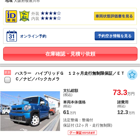
地域
大阪府寝屋川市
外装
内装
予約空き情報を見る
オンライン予約
在庫確認・見積り依頼
更新
ハスラー ハイブリッドＧ １２ヶ月走行無制限保証／ＥＴ
Ｃ／ナビ／バックカメラ
73.3
支払総額
万円
(税込)
車両本体価格
諸費用
(税込)
(税込)
61
12.3
万円
万円
法定整備：整備付
保証付 (12ヶ月・走行無制限)