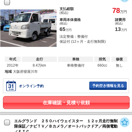
78
支払総額
万円
(税込)
車両本体価格
諸費用
(税込)
(税込)
65
13
万円
万円
法定整備：整備付
保証付 (12ヶ月・走行無制限)
年式
走行
車検
排気
修復
2012年
8.4万km
車検整備付
660cc
無し
地域
大阪府寝屋川市
予約空き情報を見る
オンライン予約
在庫確認・見積り依頼
エルグランド ２５０ハイウェイスター １２ヶ月走行無制
限保証／ナビＴＶ／Ｂカメラ／オートバックドア／両側電動
／ＥＴＣ...