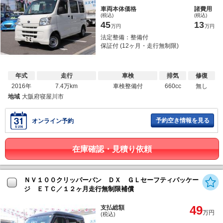
車両本体価格
諸費用
(税込)
(税込)
45
13
万円
万円
法定整備：整備付
保証付 (12ヶ月・走行無制限)
年式
走行
車検
排気
修復
2016年
7.4万km
車検整備付
660cc
無し
地域
大阪府寝屋川市
予約空き情報を見る
オンライン予約
在庫確認・見積り依頼
ＮＶ１００クリッパーバン ＤＸ ＧＬセーフティパッケー
ジ ＥＴＣ／１２ヶ月走行無制限補償
49
支払総額
万円
(税込)