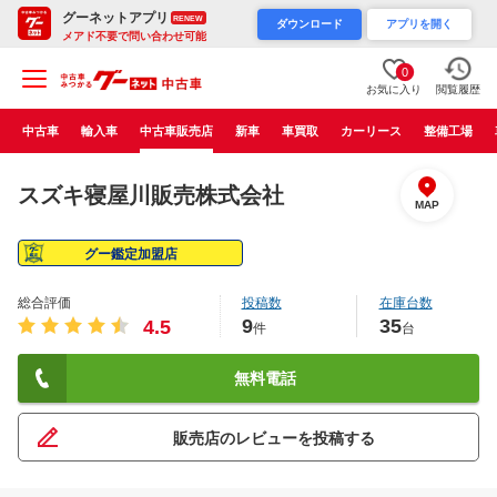
グーネットアプリ
RENEW
ダウンロード
アプリを開く
メアド不要で問い合わせ可能
0
お気に入り
閲覧履歴
中古車
輸入車
中古車販売店
新車
車買取
カーリース
整備工場
スズキ寝屋川販売株式会社
MAP
グー鑑定加盟店
総合評価
投稿数
在庫台数
9
35
4.5
件
台
無料電話
販売店のレビューを投稿する