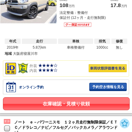
108
17.8
万円
万円
法定整備：整備付
保証付 (12ヶ月・走行無制限)
年式
走行
車検
排気
修復
2019年
5.8万km
車検整備付
1000cc
無し
地域
大阪府寝屋川市
外装
内装
予約空き情報を見る
オンライン予約
在庫確認・見積り依頼
更新
ノート ｅ－パワーニスモ １２ヶ月走行無制限保証／ＥＴ
Ｃ／ドラレコ／ナビ／フルセグ／バックカメラ／アラウンド