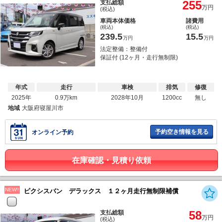
255
支払総額
万円
(税込)
車両本体価格
諸費用
(税込)
(税込)
239.5
15.5
万円
万円
法定整備：整備付
保証付 (12ヶ月・走行無制限)
年式
走行
車検
排気
修復
2025年
0.9万km
2028年10月
1200cc
無し
地域
大阪府寝屋川市
予約空き情報を見る
オンライン予約
在庫確認・見積り依頼
NEW!!
ピクシスバン デラックス １２ヶ月走行無制限補償
58
支払総額
万円
(税込)