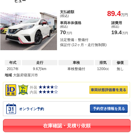
ビュー
89.4
支払総額
万円
(税込)
車両本体価格
諸費用
(税込)
(税込)
70
19.4
万円
万円
法定整備：整備付
保証付 (12ヶ月・走行無制限)
年式
走行
車検
排気
修復
2017年
9.6万km
車検整備付
1200cc
無し
地域
大阪府寝屋川市
外装
内装
予約空き情報を見る
オンライン予約
在庫確認・見積り依頼