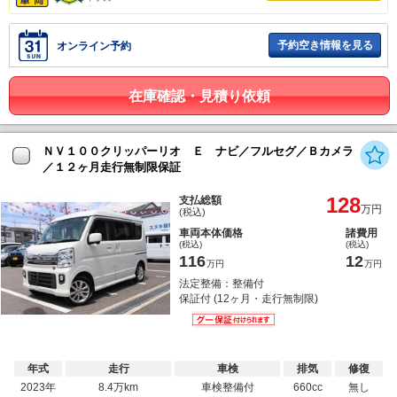
予約空き情報を見る
オンライン予約
在庫確認・見積り依頼
ＮＶ１００クリッパーリオ Ｅ ナビ／フルセグ／Ｂカメラ
／１２ヶ月走行無制限保証
128
支払総額
万円
(税込)
車両本体価格
諸費用
(税込)
(税込)
116
12
万円
万円
法定整備：整備付
保証付 (12ヶ月・走行無制限)
年式
走行
車検
排気
修復
2023年
8.4万km
車検整備付
660cc
無し