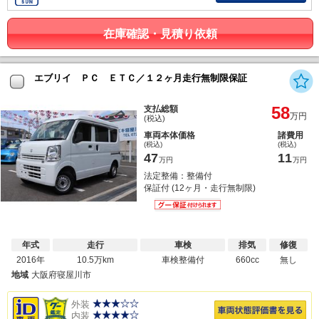
在庫確認・見積り依頼
エブリイ ＰＣ ＥＴＣ／１２ヶ月走行無制限保証
58
支払総額
万円
(税込)
車両本体価格
諸費用
(税込)
(税込)
47
11
万円
万円
法定整備：整備付
保証付 (12ヶ月・走行無制限)
年式
走行
車検
排気
修復
2016年
10.5万km
車検整備付
660cc
無し
地域
大阪府寝屋川市
外装
内装