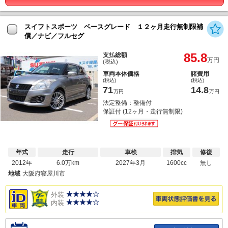
スイフトスポーツ ベースグレード １２ヶ月走行無制限補
償／ナビ／フルセグ
85.8
支払総額
万円
(税込)
車両本体価格
諸費用
(税込)
(税込)
71
14.8
万円
万円
法定整備：整備付
保証付 (12ヶ月・走行無制限)
年式
走行
車検
排気
修復
2012年
6.0万km
2027年3月
1600cc
無し
地域
大阪府寝屋川市
外装
内装