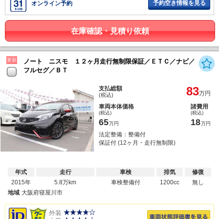
予約空き情報を見る
オンライン予約
在庫確認・見積り依頼
更新
ノート ニスモ １２ヶ月走行無制限保証／ＥＴＣ／ナビ／
フルセグ／ＢＴ
83
支払総額
万円
(税込)
車両本体価格
諸費用
(税込)
(税込)
65
18
万円
万円
法定整備：整備付
保証付 (12ヶ月・走行無制限)
年式
走行
車検
排気
修復
2015年
5.8万km
車検整備付
1200cc
無し
地域
大阪府寝屋川市
外装