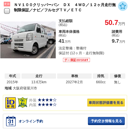
更新
ＮＶ１００クリッパーバン ＤＸ ４ＷＤ／１２ヶ月走行無
制限保証／ナビ／フルセグＴＶ／ＥＴＣ
50.7
支払総額
万円
(税込)
車両本体価格
諸費用
(税込)
(税込)
41
9.7
万円
万円
法定整備：整備付
保証付 (12ヶ月・走行無制限)
年式
走行
車検
排気
修復
2015年
13.6万km
2027年2月
660cc
無し
地域
大阪府寝屋川市
外装
内装
予約空き情報を見る
オンライン予約