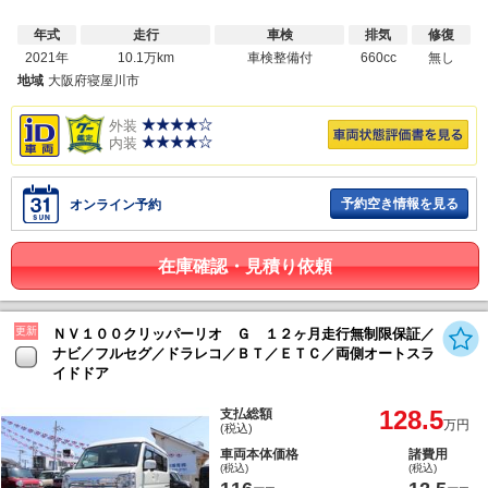
年式
走行
車検
排気
修復
2021年
10.1万km
車検整備付
660cc
無し
地域
大阪府寝屋川市
外装
内装
予約空き情報を見る
オンライン予約
在庫確認・見積り依頼
更新
ＮＶ１００クリッパーリオ Ｇ １２ヶ月走行無制限保証／
ナビ／フルセグ／ドラレコ／ＢＴ／ＥＴＣ／両側オートスラ
イドドア
128.5
支払総額
万円
(税込)
車両本体価格
諸費用
(税込)
(税込)