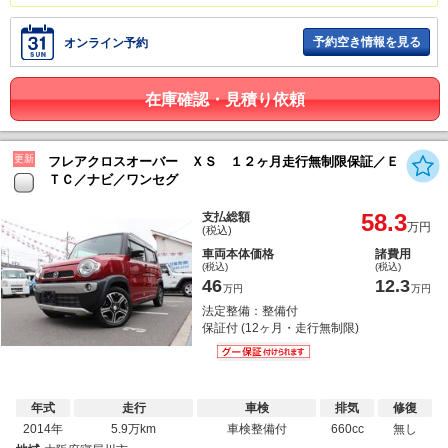
予約空き情報を見る
オンライン予約
在庫確認・見積り依頼
更新
フレアクロスオーバー ＸＳ １２ヶ月走行無制限保証／Ｅ
ＴＣ／ナビ／ワンセグ
58.3
支払総額
万円
(税込)
車両本体価格
諸費用
(税込)
(税込)
46
12.3
万円
万円
法定整備：整備付
保証付 (12ヶ月・走行無制限)
年式
走行
車検
排気
修復
2014年
5.9万km
車検整備付
660cc
無し