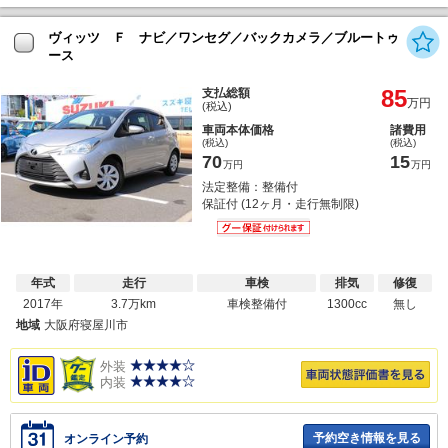
ヴィッツ Ｆ ナビ／ワンセグ／バックカメラ／ブルートゥ
ース
85
支払総額
万円
(税込)
車両本体価格
諸費用
(税込)
(税込)
70
15
万円
万円
法定整備：整備付
保証付 (12ヶ月・走行無制限)
年式
走行
車検
排気
修復
2017年
3.7万km
車検整備付
1300cc
無し
地域
大阪府寝屋川市
外装
内装
予約空き情報を見る
オンライン予約