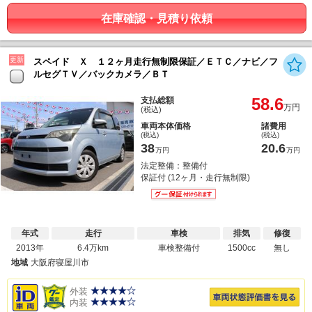
在庫確認・見積り依頼
更新
スペイド Ｘ １２ヶ月走行無制限保証／ＥＴＣ／ナビ／フ
ルセグＴＶ／バックカメラ／ＢＴ
58.6
支払総額
万円
(税込)
車両本体価格
諸費用
(税込)
(税込)
38
20.6
万円
万円
法定整備：整備付
保証付 (12ヶ月・走行無制限)
年式
走行
車検
排気
修復
2013年
6.4万km
車検整備付
1500cc
無し
地域
大阪府寝屋川市
外装
内装