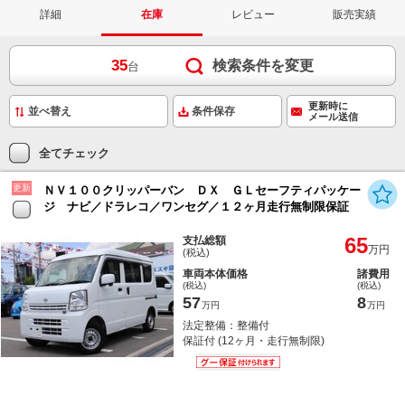
詳細
在庫
レビュー
販売実績
35
検索条件を変更
台
更新時に
条件保存
メール送信
全てチェック
更新
ＮＶ１００クリッパーバン ＤＸ ＧＬセーフティパッケー
ジ ナビ／ドラレコ／ワンセグ／１２ヶ月走行無制限保証
65
支払総額
万円
(税込)
車両本体価格
諸費用
(税込)
(税込)
57
8
万円
万円
法定整備：整備付
保証付 (12ヶ月・走行無制限)