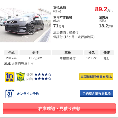
89.2
支払総額
万円
(税込)
車両本体価格
諸費用
(税込)
(税込)
71
18.2
万円
万円
法定整備：整備付
保証付 (12ヶ月・走行無制限)
年式
走行
車検
排気
修復
2017年
11.7万km
車検整備付
1200cc
無し
地域
大阪府寝屋川市
外装
内装
予約空き情報を見る
オンライン予約
在庫確認・見積り依頼