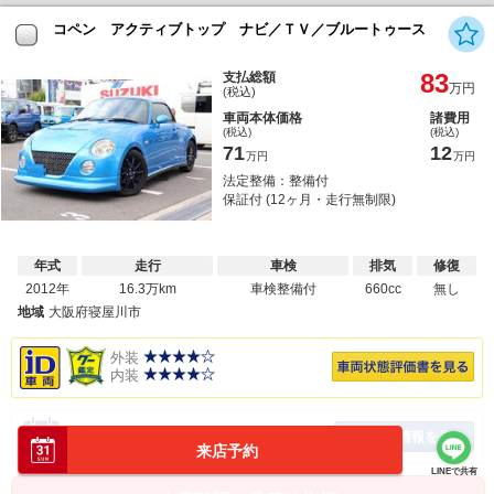
コペン アクティブトップ ナビ／ＴＶ／ブルートゥース
83
支払総額
万円
(税込)
車両本体価格
諸費用
(税込)
(税込)
71
12
万円
万円
法定整備：整備付
保証付 (12ヶ月・走行無制限)
年式
走行
車検
排気
修復
2012年
16.3万km
車検整備付
660cc
無し
地域
大阪府寝屋川市
外装
内装
予約空き情報を見る
オンライン予約
来店予約
LINEで共有