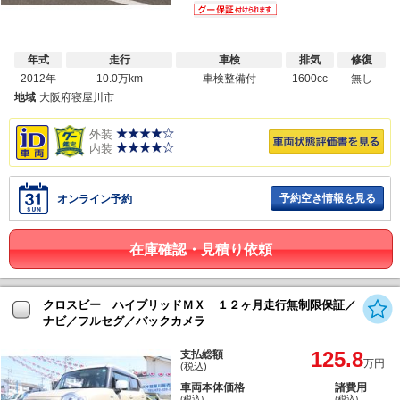
年式
走行
車検
排気
修復
2012年
10.0万km
車検整備付
1600cc
無し
地域
大阪府寝屋川市
外装
内装
予約空き情報を見る
オンライン予約
在庫確認・見積り依頼
クロスビー ハイブリッドＭＸ １２ヶ月走行無制限保証／
ナビ／フルセグ／バックカメラ
125.8
支払総額
万円
(税込)
車両本体価格
諸費用
(税込)
(税込)