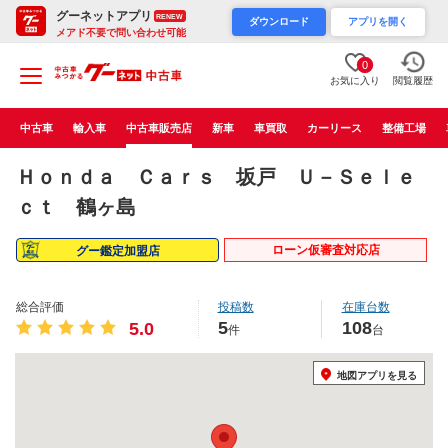
グーネットアプリ
RENEW
ダウンロード
アプリを開く
メアド不要で問い合わせ可能
0
お気に入り
閲覧履歴
中古車
輸入車
中古車販売店
新車
車買取
カーリース
整備工場
Ｈｏｎｄａ Ｃａｒｓ 坂戸 Ｕ－Ｓｅｌｅ
ｃｔ 鶴ヶ島
ローン仮審査対応店
グー鑑定加盟店
総合評価
投稿数
在庫台数
5
108
5.0
件
台
地図アプリを見る