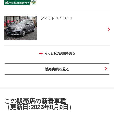
フィット １３Ｇ・Ｆ
アコード ｅ：ＨＥＶホンダセンシング３
もっと販売実績を見る
６０＋
販売実績を見る
ヴェゼル ｅ：ＨＥＶ Ｚ
この販売店の新着車種
（更新日:2026年8月9日）