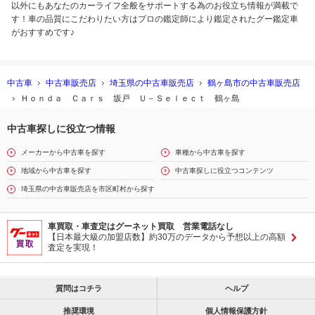
以外にもあなたのカーライフ全般をサポートする為のお役立ち情報が満載で
す！車の品質にこだわりたい方はプロの鑑定師により鑑定されたグー鑑定車
がおすすめです♪
中古車
中古車販売店
埼玉県の中古車販売店
鶴ヶ島市の中古車販売店
Ｈｏｎｄａ Ｃａｒｓ 坂戸 Ｕ－Ｓｅｌｅｃｔ 鶴ヶ島
中古車探しに役立つ情報
メーカーから中古車を探す
車種から中古車を探す
地域から中古車を探す
中古車探しに役立つコンテンツ
埼玉県の中古車販売店を市区町村から探す
車買取・車査定はグーネット買取 営業電話なし
【日本最大級の加盟店数】約30万のデータから予想以上の高額
査定を実現！
質問はコチラ
ヘルプ
推奨環境
個人情報保護方針