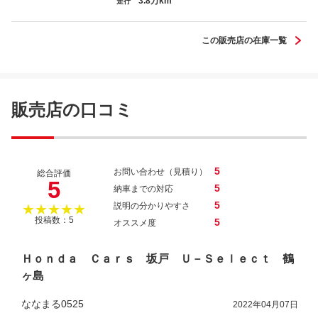
3.8万km
Ｎ－ＢＯＸカスタム Ｌターボ
走行
この販売店の在庫一覧
Ｎ－ＢＯＸカスタム Ｇ・Ｌターボホンダ
販売店の口コミ
センシング
5
お問い合わせ（見積り）
総合評価
5
5
納車までの対応
5
説明の分かりやすさ
★★★★★
投稿数：5
5
オススメ度
Ｈｏｎｄａ Ｃａｒｓ 坂戸 Ｕ－Ｓｅｌｅｃｔ 鶴
ヶ島
ななまる0525
2022年04月07日