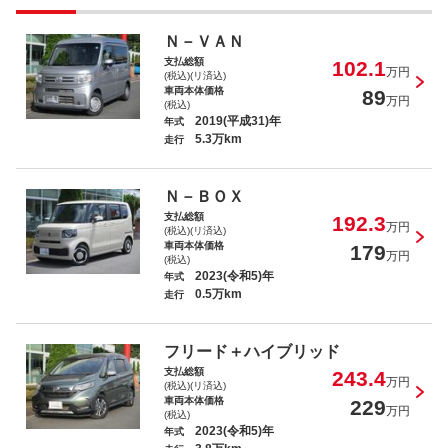
Ｎ－ＯＮＥ プレミアム
Ｎ－ＶＡＮ
支払総額
102.1
万円
(税込)(リ済込)
車両本体価格
89
万円
(税込)
2019(平成31)年
年式
5.3万km
走行
ステップワゴンスパーダ スパーダホンダ
センシング
Ｎ－ＢＯＸ
支払総額
192.3
万円
(税込)(リ済込)
車両本体価格
179
万円
(税込)
2023(令和5)年
年式
0.5万km
走行
Ｎ－ＢＯＸ ＧＳＳパッケージ
フリード＋ハイブリッド
支払総額
243.4
万円
(税込)(リ済込)
車両本体価格
229
万円
(税込)
2023(令和5)年
年式