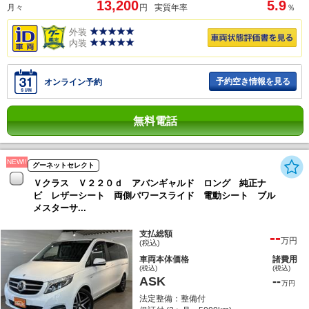
13,200
5.9
月々
円
実質年率
％
外装
内装
予約空き情報を見る
オンライン予約
無料電話
NEW!!
グーネットセレクト
Ｖクラス Ｖ２２０ｄ アバンギャルド ロング 純正ナ
ビ レザーシート 両側パワースライド 電動シート ブル
メスターサ...
--
支払総額
万円
(税込)
車両本体価格
諸費用
(税込)
(税込)
ASK
--
万円
法定整備：整備付