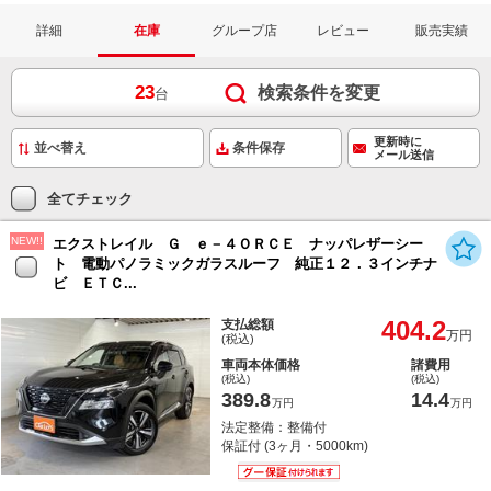
詳細
在庫
グループ店
レビュー
販売実績
23
検索条件を変更
台
更新時に
条件保存
メール送信
全てチェック
NEW!!
エクストレイル Ｇ ｅ－４ＯＲＣＥ ナッパレザーシー
ト 電動パノラミックガラスルーフ 純正１２．３インチナ
ビ ＥＴＣ...
404.2
支払総額
万円
(税込)
車両本体価格
諸費用
(税込)
(税込)
389.8
14.4
万円
万円
法定整備：整備付
保証付 (3ヶ月・5000km)