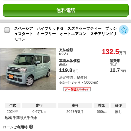
無料電話
スペーシア ハイブリッドＧ スズキセーフティー プッシ
ュスタート キーフリー オートエアコン ステアリングリ
モコン ...
132.5
支払総額
万円
(税込)
車両本体価格
諸費用
(税込)
(税込)
119.8
12.7
万円
万円
法定整備：整備付
保証付 (3ヶ月・5000km)
年式
走行
車検
排気
修復
2024年
0.6万km
2027年8月
660cc
無し
地域
千葉県八千代市
？
ローンご利用時