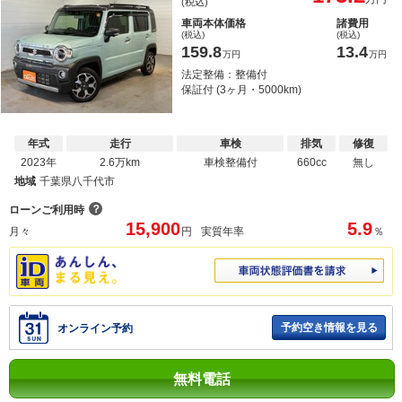
(税込)
車両本体価格
諸費用
(税込)
(税込)
159.8
13.4
万円
万円
法定整備：整備付
保証付 (3ヶ月・5000km)
年式
走行
車検
排気
修復
2023年
2.6万km
車検整備付
660cc
無し
地域
千葉県八千代市
？
ローンご利用時
15,900
5.9
月々
円
実質年率
％
予約空き情報を見る
オンライン予約
無料電話