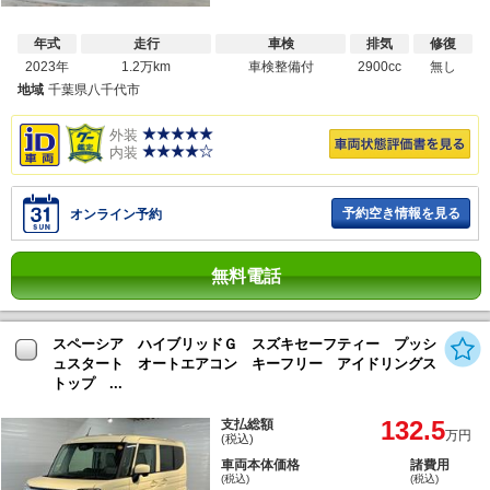
年式
走行
車検
排気
修復
2023年
1.2万km
車検整備付
2900cc
無し
地域
千葉県八千代市
外装
内装
予約空き情報を見る
オンライン予約
無料電話
スペーシア ハイブリッドＧ スズキセーフティー プッシ
ュスタート オートエアコン キーフリー アイドリングス
トップ ...
132.5
支払総額
万円
(税込)
車両本体価格
諸費用
(税込)
(税込)