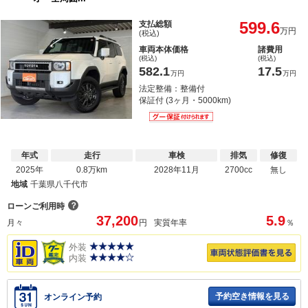
599.6
支払総額
万円
(税込)
車両本体価格
諸費用
(税込)
(税込)
582.1
17.5
万円
万円
法定整備：整備付
保証付 (3ヶ月・5000km)
年式
走行
車検
排気
修復
2025年
0.8万km
2028年11月
2700cc
無し
地域
千葉県八千代市
？
ローンご利用時
37,200
5.9
月々
円
実質年率
％
外装
内装
予約空き情報を見る
オンライン予約