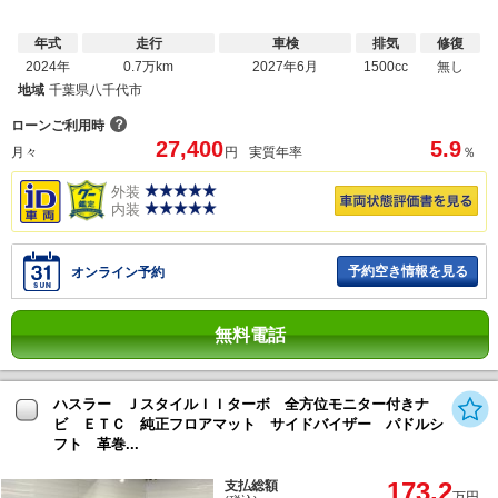
年式
走行
車検
排気
修復
2024年
0.7万km
2027年6月
1500cc
無し
地域
千葉県八千代市
？
ローンご利用時
27,400
5.9
月々
円
実質年率
％
外装
内装
予約空き情報を見る
オンライン予約
無料電話
ハスラー ＪスタイルＩＩターボ 全方位モニター付きナ
ビ ＥＴＣ 純正フロアマット サイドバイザー パドルシ
フト 革巻...
173.2
支払総額
万円