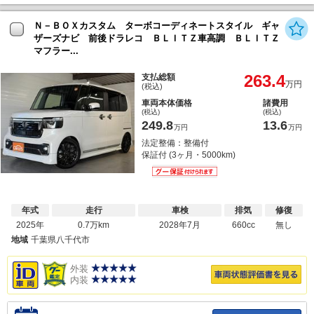
Ｎ－ＢＯＸカスタム ターボコーディネートスタイル ギャ
ザーズナビ 前後ドラレコ ＢＬＩＴＺ車高調 ＢＬＩＴＺ
マフラー...
263.4
支払総額
万円
(税込)
車両本体価格
諸費用
(税込)
(税込)
249.8
13.6
万円
万円
法定整備：整備付
保証付 (3ヶ月・5000km)
年式
走行
車検
排気
修復
2025年
0.7万km
2028年7月
660cc
無し
地域
千葉県八千代市
外装
内装