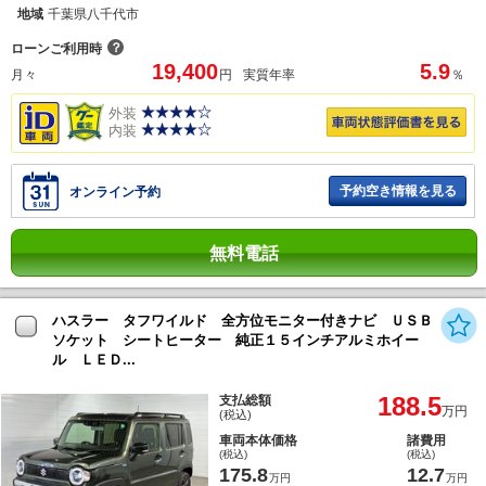
地域
千葉県八千代市
？
ローンご利用時
19,400
5.9
月々
円
実質年率
％
外装
内装
予約空き情報を見る
オンライン予約
無料電話
ハスラー タフワイルド 全方位モニター付きナビ ＵＳＢ
ソケット シートヒーター 純正１５インチアルミホイー
ル ＬＥＤ...
188.5
支払総額
万円
(税込)
車両本体価格
諸費用
(税込)
(税込)
175.8
12.7
万円
万円