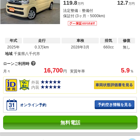
119.8
12.7
万円
万円
法定整備：整備付
保証付 (3ヶ月・5000km)
年式
走行
車検
排気
修復
2025年
0.3万km
2028年3月
660cc
無し
地域
千葉県八千代市
？
ローンご利用時
16,700
5.9
月々
円
実質年率
％
外装
内装
予約空き情報を見る
オンライン予約
無料電話