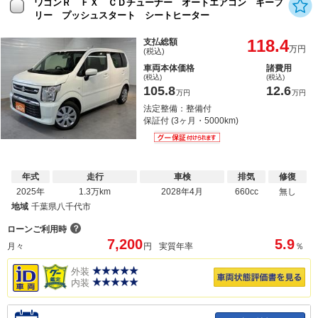
ワゴンＲ ＦＸ ＣＤチューナー オートエアコン キーフ
リー プッシュスタート シートヒーター
118.4
支払総額
万円
(税込)
車両本体価格
諸費用
(税込)
(税込)
105.8
12.6
万円
万円
法定整備：整備付
保証付 (3ヶ月・5000km)
年式
走行
車検
排気
修復
2025年
1.3万km
2028年4月
660cc
無し
地域
千葉県八千代市
？
ローンご利用時
7,200
5.9
月々
円
実質年率
％
外装
内装