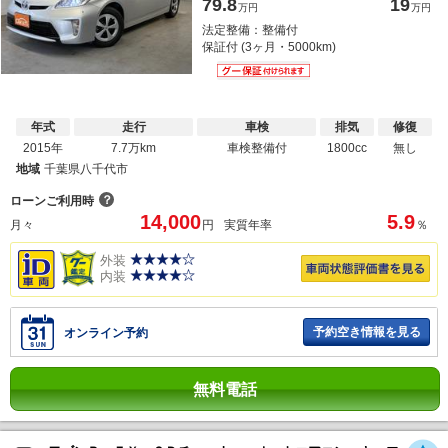
79.8
19
万円
万円
法定整備：整備付
保証付 (3ヶ月・5000km)
年式
走行
車検
排気
修復
2015年
7.7万km
車検整備付
1800cc
無し
地域
千葉県八千代市
？
ローンご利用時
14,000
5.9
月々
円
実質年率
％
外装
内装
予約空き情報を見る
オンライン予約
無料電話