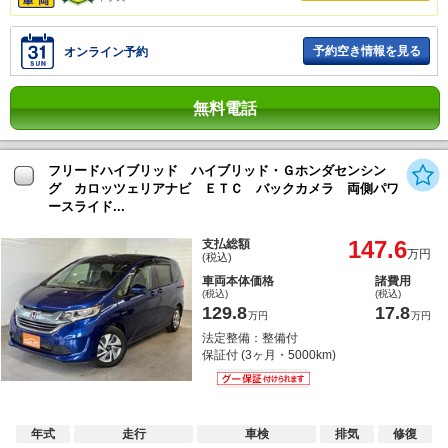
予約空き情報を見る
オンライン予約
無料電話
フリードハイブリッド ハイブリッド・Ｇホンダセンシン
グ カロッツェリアナビ ＥＴＣ バックカメラ 両側パワ
ースライド...
147.6
支払総額
万円
(税込)
車両本体価格
諸費用
(税込)
(税込)
129.8
17.8
万円
万円
法定整備：整備付
保証付 (3ヶ月・5000km)
年式
走行
車検
排気
修復