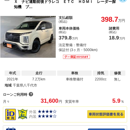
Ｘ ナビ連動前後ドラレコ ＥＴＣ ＨＤＭＩ レーダー探
知機 ブ...
398.7
支払総額
万円
(税込)
車両本体価格
諸費用
(税込)
(税込)
379.8
18.9
万円
万円
法定整備：整備付
保証付 (3ヶ月・5000km)
年式
走行
車検
排気
修復
2021年
7.2万km
車検整備付
2200cc
無し
地域
千葉県八千代市
？
ローンご利用時
31,600
5.9
月々
円
実質年率
％
外装
内装