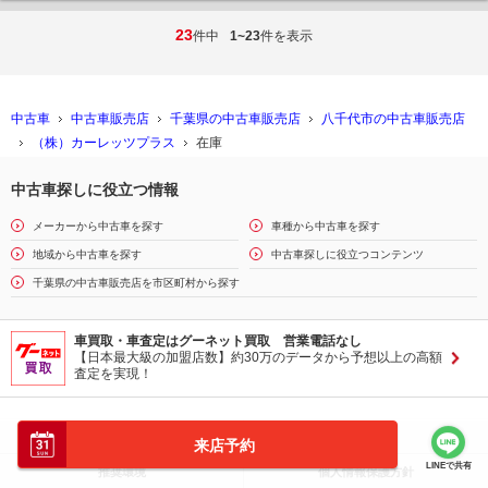
23
件中
1~23
件を表示
中古車
中古車販売店
千葉県の中古車販売店
八千代市の中古車販売店
（株）カーレッツプラス
在庫
中古車探しに役立つ情報
メーカーから中古車を探す
車種から中古車を探す
地域から中古車を探す
中古車探しに役立つコンテンツ
千葉県の中古車販売店を市区町村から探す
車買取・車査定はグーネット買取 営業電話なし
【日本最大級の加盟店数】約30万のデータから予想以上の高額
査定を実現！
質問はコチラ
ヘルプ
来店予約
LINEで共有
推奨環境
個人情報保護方針