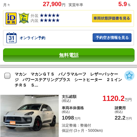
27,900
5.9
月々
円
実質年率
％
外装
内装
予約空き情報を見る
オンライン予約
無料電話
マカン マカンＧＴＳ パノラマルーフ レザーパッケー
ジ パワーステアリングプラス シートヒーター ２１イン
チＲＳ Ｓ...
1120.2
支払総額
万円
(税込)
車両本体価格
諸費用
(税込)
(税込)
1098
22.2
万円
万円
法定整備：整備付
保証付 (3ヶ月・5000km)