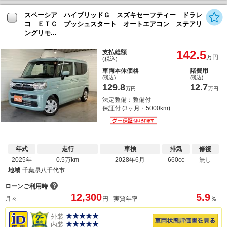
スペーシア ハイブリッドＧ スズキセーフティー ドラレ
コ ＥＴＣ プッシュスタート オートエアコン ステアリ
ングリモ...
142.5
支払総額
万円
(税込)
車両本体価格
諸費用
(税込)
(税込)
129.8
12.7
万円
万円
法定整備：整備付
保証付 (3ヶ月・5000km)
年式
走行
車検
排気
修復
2025年
0.5万km
2028年6月
660cc
無し
地域
千葉県八千代市
？
ローンご利用時
12,300
5.9
月々
円
実質年率
％
外装
内装