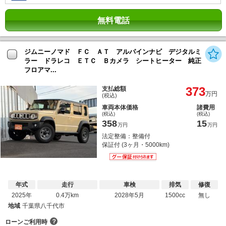
無料電話
ジムニーノマド ＦＣ ＡＴ アルパインナビ デジタルミ
ラー ドラレコ ＥＴＣ Ｂカメラ シートヒーター 純正
フロアマ...
373
支払総額
万円
(税込)
車両本体価格
諸費用
(税込)
(税込)
358
15
万円
万円
法定整備：整備付
保証付 (3ヶ月・5000km)
年式
走行
車検
排気
修復
2025年
0.4万km
2028年5月
1500cc
無し
地域
千葉県八千代市
？
ローンご利用時