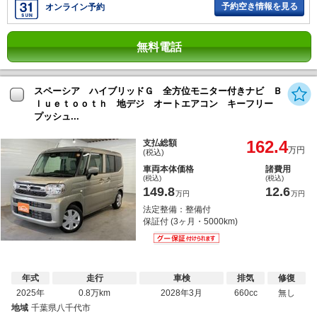
予約空き情報を見る
オンライン予約
無料電話
スペーシア ハイブリッドＧ 全方位モニター付きナビ Ｂ
ｌｕｅｔｏｏｔｈ 地デジ オートエアコン キーフリー
プッシュ...
162.4
支払総額
万円
(税込)
車両本体価格
諸費用
(税込)
(税込)
149.8
12.6
万円
万円
法定整備：整備付
保証付 (3ヶ月・5000km)
年式
走行
車検
排気
修復
2025年
0.8万km
2028年3月
660cc
無し
地域
千葉県八千代市