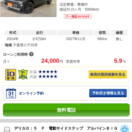
法定整備：整備付
保証付 (3ヶ月・5000km)
年式
走行
車検
排気
修復
2024年
0.6万km
2027年11月
660cc
無し
地域
千葉県八千代市
？
ローンご利用時
24,000
5.9
月々
円
実質年率
％
外装
内装
予約空き情報を見る
オンライン予約
無料電話
デリカＤ：５ Ｐ 電動サイドステップ アルパインＢＩＧ