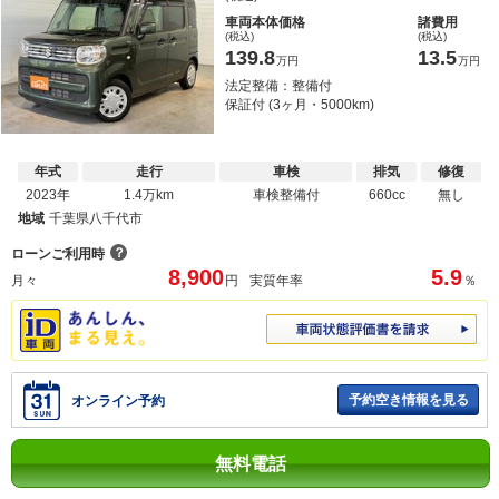
車両本体価格
諸費用
(税込)
(税込)
139.8
13.5
万円
万円
法定整備：整備付
保証付 (3ヶ月・5000km)
年式
走行
車検
排気
修復
2023年
1.4万km
車検整備付
660cc
無し
地域
千葉県八千代市
？
ローンご利用時
8,900
5.9
月々
円
実質年率
％
予約空き情報を見る
オンライン予約
無料電話