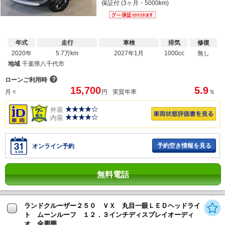
保証付 (3ヶ月・5000km)
年式
走行
車検
排気
修復
2020年
5.7万km
2027年1月
1000cc
無し
地域
千葉県八千代市
？
ローンご利用時
15,700
5.9
月々
円
実質年率
％
外装
内装
予約空き情報を見る
オンライン予約
無料電話
ランドクルーザー２５０ ＶＸ 丸目一眼ＬＥＤヘッドライ
ト ムーンルーフ １２．３インチディスプレイオーディ
オ 全周囲...