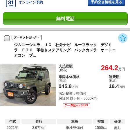
予約空き情報を見る
オンライン予約
無料電話
グーネットセレクト
ジムニーシエラ ＪＣ 社外ナビ ルーフラック デジミ
ラ ＥＴＣ 革巻きステアリング バックカメラ オートエ
アコン プ...
264.2
支払総額
万円
(税込)
車両本体価格
諸費用
(税込)
(税込)
245.8
18.4
万円
万円
法定整備：整備付
保証付 (3ヶ月・5000km)
年式
走行
車検
排気
修復
2021年
2.6万km
車検整備付
1500cc
無し