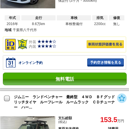
保証付 (3ヶ月・5000km)
年式
走行
車検
排気
修復
2016年
8.6万km
車検整備付
2200cc
無し
地域
千葉県八千代市
外装
内装
予約空き情報を見る
オンライン予約
無料電話
ジムニー ランドベンチャー 最終型 ４ＷＤ ＢＦグッド
リッチタイヤ ルーフレール ルームラック ＣＤチューナ
ー ハー...
153.5
支払総額
万円
(税込)
車両本体価格
諸費用