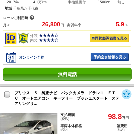
2017年
4.1万km
車検整備付
1500cc
無し
地域
千葉県八千代市
？
ローンご利用時
26,800
5.9
月々
円
実質年率
％
外装
内装
予約空き情報を見る
オンライン予約
無料電話
プリウス Ｓ 純正ナビ バックカメラ ドラレコ ＥＴ
Ｃ オートエアコン キーフリー プッシュスタート ステ
アリングリ...
98.8
支払総額
万円
(税込)
車両本体価格
諸費用
(税込)
(税込)