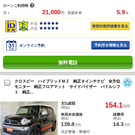
？
ローンご利用時
21,000
5.9
月々
円
実質年率
％
外装
内装
予約空き情報を見る
オンライン予約
無料電話
クロスビー ハイブリッドＭＺ 純正９インチナビ 全方位
モニター 純正フロアマット サイドバイザー パドルシフ
ト 純正...
154.1
支払総額
万円
(税込)
車両本体価格
諸費用
(税込)
(税込)
139.8
14.3
万円
万円
法定整備：整備付