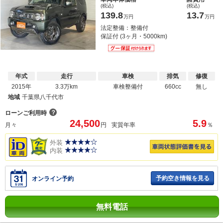
(税込)
(税込)
139.8
13.7
万円
万円
法定整備：整備付
保証付 (3ヶ月・5000km)
年式
走行
車検
排気
修復
2015年
3.3万km
車検整備付
660cc
無し
地域
千葉県八千代市
？
ローンご利用時
24,500
5.9
月々
円
実質年率
％
外装
内装
予約空き情報を見る
オンライン予約
無料電話