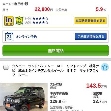
？
ローンご利用時
22,800
5.9
月々
円
実質年率
％
外装
内装
予約空き情報を見る
オンライン予約
無料電話
ジムニー ランドベンチャー ＭＴ リフトアップ 社外ナ
ビ 純正１６インチアルミホイール ＥＴＣ マットフラッ
プ シー...
143.5
支払総額
万円
(税込)
車両本体価格
諸費用
(税込)
(税込)
129.8
13.7
万円
万円
法定整備：整備付