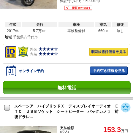
保証付 (3ヶ月・5000km)
年式
走行
車検
排気
修復
2017年
5.7万km
車検整備付
660cc
無し
地域
千葉県八千代市
外装
内装
予約空き情報を見る
オンライン予約
無料電話
スペーシア ハイブリッドＸ ディスプレイオーディオ Ｅ
ＴＣ ＵＳＢソケット シートヒーター バックカメラ 前
後ドラレ...
153.3
支払総額
万円
(税込)