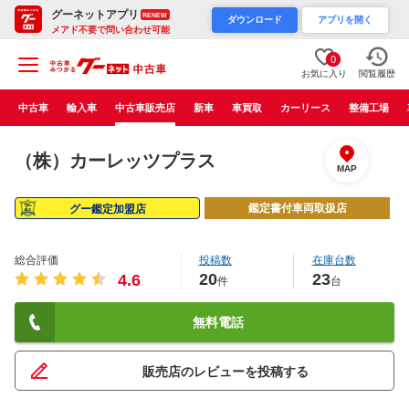
グーネットアプリ
RENEW
ダウンロード
アプリを開く
メアド不要で問い合わせ可能
0
お気に入り
閲覧履歴
中古車
輸入車
中古車販売店
新車
車買取
カーリース
整備工場
（株）カーレッツプラス
MAP
鑑定書付車両取扱店
グー鑑定加盟店
総合評価
投稿数
在庫台数
20
23
4.6
件
台
無料電話
販売店のレビューを投稿する