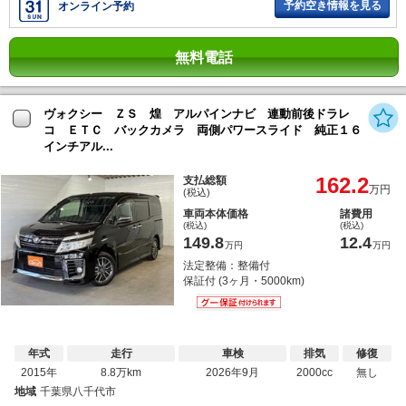
予約空き情報を見る
オンライン予約
無料電話
ヴォクシー ＺＳ 煌 アルパインナビ 連動前後ドラレ
コ ＥＴＣ バックカメラ 両側パワースライド 純正１６
インチアル...
162.2
支払総額
万円
(税込)
車両本体価格
諸費用
(税込)
(税込)
149.8
12.4
万円
万円
法定整備：整備付
保証付 (3ヶ月・5000km)
年式
走行
車検
排気
修復
2015年
8.8万km
2026年9月
2000cc
無し
地域
千葉県八千代市