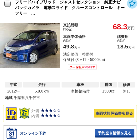
フリードハイブリッド ジャストセレクション 純正ナビ
バックカメラ 電動スライド クルーズコントロール キー
フリー ...
68.3
支払総額
万円
(税込)
車両本体価格
諸費用
(税込)
(税込)
49.8
18.5
万円
万円
法定整備：整備付
保証付 (3ヶ月・5000km)
年式
走行
車検
排気
修復
2012年
6.8万km
車検整備付
1500cc
無し
地域
千葉県八千代市
外装
内装
予約空き情報を見る
オンライン予約