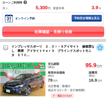
？
ローンご利用時
5,300
3.9
月々
円
実質年率
％
予約空き情報を見る
オンライン予約
在庫確認・見積り依頼
インプレッサスポーツ ２．０ｉ－Ｓアイサイト 修復歴な
し 禁煙 アイサイトＶｅｒ３ ブラインドスポットモニ
タ ＥＴＣ...
95.9
支払総額
万円
(税込)
車両本体価格
諸費用
(税込)
(税込)
79
16.9
万円
万円
法定整備：整備付
保証付 (12ヶ月・走行無制限)