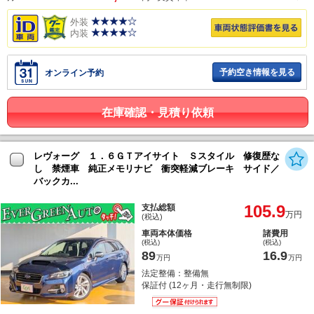
外装
内装
予約空き情報を見る
オンライン予約
在庫確認・見積り依頼
レヴォーグ １．６ＧＴアイサイト Ｓスタイル 修復歴な
し 禁煙車 純正メモリナビ 衝突軽減ブレーキ サイド／
バックカ...
105.9
支払総額
万円
(税込)
車両本体価格
諸費用
(税込)
(税込)
89
16.9
万円
万円
法定整備：整備無
保証付 (12ヶ月・走行無制限)