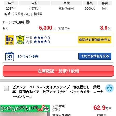
年式
走行
車検
排気
修復
2017年
4.5万km
車検整備付
2000cc
無し
地域
埼玉県さいたま市緑区
？
ローンご利用時
5,300
3.9
月々
円
実質年率
％
外装
内装
予約空き情報を見る
オンライン予約
在庫確認・見積り依頼
ビアンテ ２０Ｓ－スカイアクティブ 修復歴なし 禁煙
車 両側自動ドア 純正メモリナビ バックカメラ コーナ
ーセンサー...
62.9
支払総額
万円
(税込)
車両本体価格
諸費用