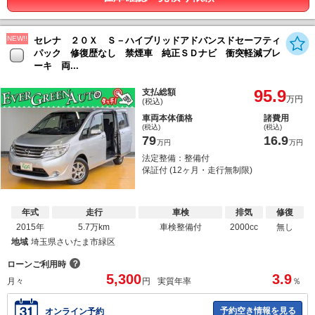
NEW!!
セレナ ２０Ｘ Ｓ－ハイブリッドアドバンスドセーフティ
パック 修復歴なし 禁煙車 純正ＳＤナビ 衝突軽減ブレ
ーキ 両...
95.9
支払総額
万円
(税込)
車両本体価格
諸費用
(税込)
(税込)
79
16.9
万円
万円
法定整備：整備付
保証付 (12ヶ月・走行無制限)
年式
走行
車検
排気
修復
2015年
5.7万km
車検整備付
2000cc
無し
地域
埼玉県さいたま市緑区
？
ローンご利用時
5,300
3.9
月々
円
実質年率
％
予約空き情報を見る
オンライン予約