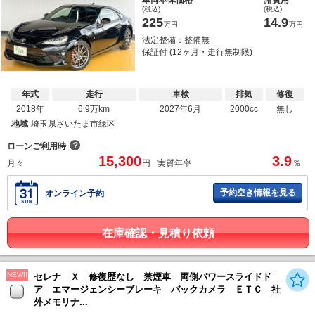
車両本体価格
諸費用
(税込)
(税込)
225
14.9
万円
万円
法定整備：整備無
保証付 (12ヶ月・走行無制限)
年式
走行
車検
排気
修復
2018年
6.9万km
2027年6月
2000cc
無し
地域
埼玉県さいたま市緑区
？
ローンご利用時
15,300
3.9
月々
円
実質年率
％
予約空き情報を見る
オンライン予約
在庫確認・見積り依頼
NEW!!
セレナ Ｘ 修復歴なし 禁煙車 両側パワースライドド
ア エマージェンシーブレーキ バックカメラ ＥＴＣ 社
外メモリナ...