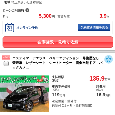
地域
埼玉県さいたま市緑区
？
ローンご利用時
5,300
3.9
月々
円
実質年率
％
予約空き情報を見る
オンライン予約
在庫確認・見積り依頼
NEW!!
エスティマ アエラス ベリーエディション 修復歴なし
禁煙車 レザーシート シートヒーター 両側自動ドア バ
ックカメ...
135.9
支払総額
万円
(税込)
車両本体価格
諸費用
(税込)
(税込)
119
16.9
万円
万円
法定整備：整備付
保証付 (12ヶ月・走行無制限)