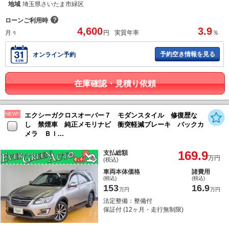
地域
埼玉県さいたま市緑区
？
ローンご利用時
4,600
3.9
月々
円
実質年率
％
予約空き情報を見る
オンライン予約
在庫確認・見積り依頼
NEW!!
エクシーガクロスオーバー７ モダンスタイル 修復歴な
し 禁煙車 純正メモリナビ 衝突軽減ブレーキ バックカ
メラ Ｂｌ...
169.9
支払総額
万円
(税込)
車両本体価格
諸費用
(税込)
(税込)
153
16.9
万円
万円
法定整備：整備付
保証付 (12ヶ月・走行無制限)