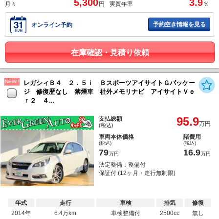
5,300
3.9
月々
円
実質年率
％
予約空き情報を見る
オンライン予約
在庫確認・見積り依頼
NEW!!
レガシィＢ４ ２．５ｉ ＢスポーツアイサイトＧパッケー
ジ 修復歴なし 禁煙車 社外メモリナビ アイサイトＶｅ
ｒ２ ４...
95.9
支払総額
万円
(税込)
車両本体価格
諸費用
(税込)
(税込)
79
16.9
万円
万円
法定整備：整備付
保証付 (12ヶ月・走行無制限)
年式
走行
車検
排気
修復
2014年
6.4万km
車検整備付
2500cc
無し