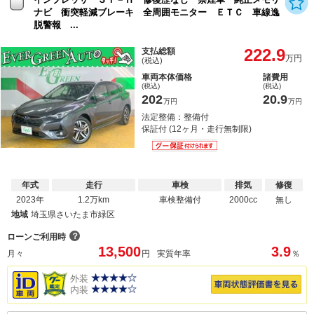
ナビ 衝突軽減ブレーキ 全周囲モニター ＥＴＣ 車線逸
脱警報 ...
222.9
支払総額
万円
(税込)
車両本体価格
諸費用
(税込)
(税込)
202
20.9
万円
万円
法定整備：整備付
保証付 (12ヶ月・走行無制限)
年式
走行
車検
排気
修復
2023年
1.2万km
車検整備付
2000cc
無し
地域
埼玉県さいたま市緑区
？
ローンご利用時
13,500
3.9
月々
円
実質年率
％
外装
内装