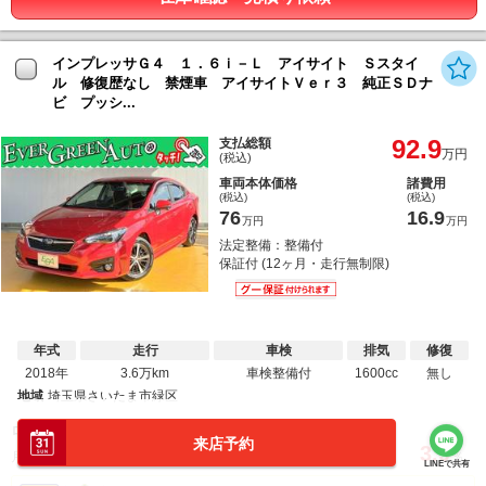
インプレッサＧ４ １．６ｉ－Ｌ アイサイト Ｓスタイ
ル 修復歴なし 禁煙車 アイサイトＶｅｒ３ 純正ＳＤナ
ビ プッシ...
92.9
支払総額
万円
(税込)
車両本体価格
諸費用
(税込)
(税込)
76
16.9
万円
万円
法定整備：整備付
保証付 (12ヶ月・走行無制限)
年式
走行
車検
排気
修復
2018年
3.6万km
車検整備付
1600cc
無し
地域
埼玉県さいたま市緑区
？
ローンご利用時
来店予約
5,600
3.9
月々
円
実質年率
％
LINEで共有