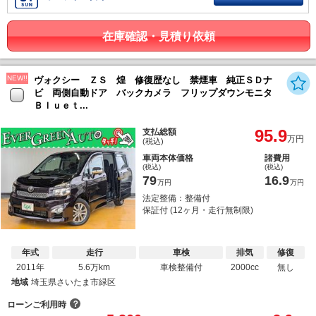
在庫確認・見積り依頼
NEW!!
ヴォクシー ＺＳ 煌 修復歴なし 禁煙車 純正ＳＤナ
ビ 両側自動ドア バックカメラ フリップダウンモニタ
Ｂｌｕｅｔ...
95.9
支払総額
万円
(税込)
車両本体価格
諸費用
(税込)
(税込)
79
16.9
万円
万円
法定整備：整備付
保証付 (12ヶ月・走行無制限)
年式
走行
車検
排気
修復
2011年
5.6万km
車検整備付
2000cc
無し
地域
埼玉県さいたま市緑区
？
ローンご利用時