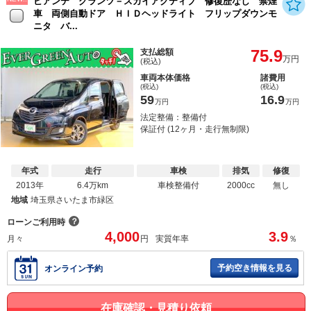
ビアンテ グランツ－スカイアクティブ 修復歴なし 禁煙
車 両側自動ドア ＨＩＤヘッドライト フリップダウンモ
ニタ バ...
75.9
支払総額
万円
(税込)
車両本体価格
諸費用
(税込)
(税込)
59
16.9
万円
万円
法定整備：整備付
保証付 (12ヶ月・走行無制限)
年式
走行
車検
排気
修復
2013年
6.4万km
車検整備付
2000cc
無し
地域
埼玉県さいたま市緑区
？
ローンご利用時
4,000
3.9
月々
円
実質年率
％
予約空き情報を見る
オンライン予約
在庫確認・見積り依頼