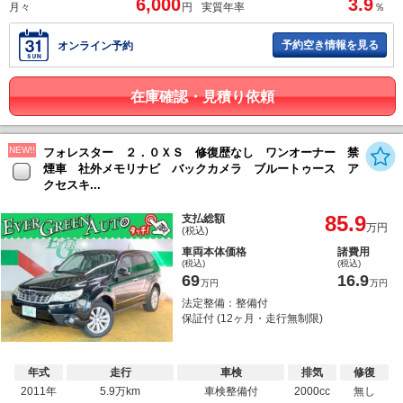
6,000
3.9
月々
円
実質年率
％
予約空き情報を見る
オンライン予約
在庫確認・見積り依頼
NEW!!
フォレスター ２．０ＸＳ 修復歴なし ワンオーナー 禁
煙車 社外メモリナビ バックカメラ ブルートゥース ア
クセスキ...
85.9
支払総額
万円
(税込)
車両本体価格
諸費用
(税込)
(税込)
69
16.9
万円
万円
法定整備：整備付
保証付 (12ヶ月・走行無制限)
年式
走行
車検
排気
修復
2011年
5.9万km
車検整備付
2000cc
無し