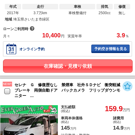
年式
走行
車検
排気
修復
2017年
3.7万km
車検整備付
2500cc
無し
地域
埼玉県さいたま市緑区
？
ローンご利用時
10,400
3.9
月々
円
実質年率
％
予約空き情報を見る
オンライン予約
在庫確認・見積り依頼
NEW!!
セレナ Ｇ 修復歴なし 禁煙車 社外ＳＤナビ 衝突軽減
ブレーキ 両側自動ドア バックカメラ フリップダウンモ
ニター ...
159.9
支払総額
万円
(税込)
車両本体価格
諸費用
(税込)
(税込)
145
14.9
万円
万円