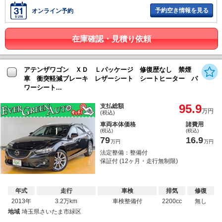
予約空き情報を見る
オンライン予約
在庫確認・見積り依頼
アテンザワゴン ＸＤ Ｌパッケージ 修復歴なし 禁煙
車 衝突軽減ブレーキ レザーシート シートヒーター パ
ワーシート...
95.9
支払総額
万円
(税込)
車両本体価格
諸費用
(税込)
(税込)
79
16.9
万円
万円
法定整備：整備付
保証付 (12ヶ月・走行無制限)
年式
走行
車検
排気
修復
2013年
3.2万km
車検整備付
2200cc
無し
地域
埼玉県さいたま市緑区