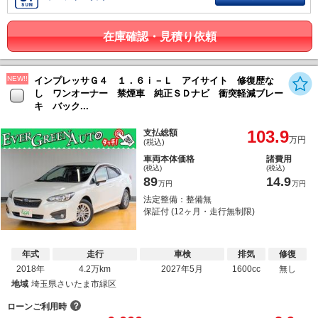
在庫確認・見積り依頼
NEW!!
インプレッサＧ４ １．６ｉ－Ｌ アイサイト 修復歴な
し ワンオーナー 禁煙車 純正ＳＤナビ 衝突軽減ブレー
キ バック...
103.9
支払総額
万円
(税込)
車両本体価格
諸費用
(税込)
(税込)
89
14.9
万円
万円
法定整備：整備無
保証付 (12ヶ月・走行無制限)
年式
走行
車検
排気
修復
2018年
4.2万km
2027年5月
1600cc
無し
地域
埼玉県さいたま市緑区
？
ローンご利用時