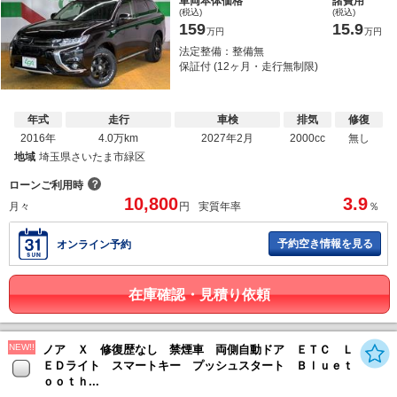
車両本体価格
諸費用
(税込)
(税込)
159
15.9
万円
万円
法定整備：整備無
保証付 (12ヶ月・走行無制限)
年式
走行
車検
排気
修復
2016年
4.0万km
2027年2月
2000cc
無し
地域
埼玉県さいたま市緑区
？
ローンご利用時
10,800
3.9
月々
円
実質年率
％
予約空き情報を見る
オンライン予約
在庫確認・見積り依頼
NEW!!
ノア Ｘ 修復歴なし 禁煙車 両側自動ドア ＥＴＣ Ｌ
ＥＤライト スマートキー プッシュスタート Ｂｌｕｅｔ
ｏｏｔｈ...