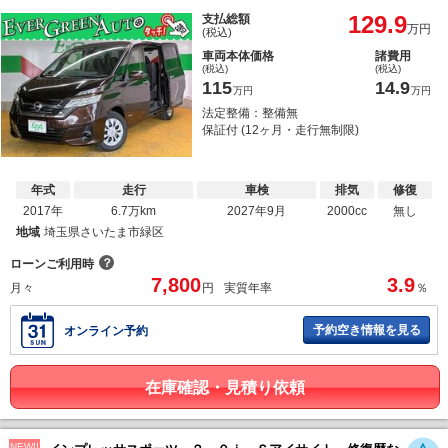
129.9
支払総額
万円
(税込)
車両本体価格
諸費用
(税込)
(税込)
115
14.9
万円
万円
法定整備：整備無
保証付 (12ヶ月・走行無制限)
年式
走行
車検
排気
修復
2017年
6.7万km
2027年9月
2000cc
無し
地域
埼玉県さいたま市緑区
？
ローンご利用時
7,800
3.9
月々
円
実質年率
％
予約空き情報を見る
オンライン予約
在庫確認・見積り依頼
NEW!!