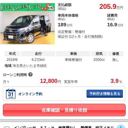
205.9
支払総額
万円
(税込)
車両本体価格
諸費用
(税込)
(税込)
189
16.9
万円
万円
法定整備：整備付
保証付 (12ヶ月・走行無制限)
年式
走行
車検
排気
修復
2018年
6.2万km
車検整備付
2000cc
無し
地域
埼玉県さいたま市緑区
？
ローンご利用時
12,800
3.9
月々
円
実質年率
％
予約空き情報を見る
オンライン予約
在庫確認・見積り依頼
インプレッサ ＳＴ－Ｈ 修復歴なし 禁煙車 純正メモリ