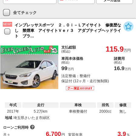
メール送信
全てチェック
NEW!!
インプレッサスポーツ ２．０ｉ－Ｌアイサイト 修復歴な
し 禁煙車 アイサイトＶｅｒ３ アダプティブヘッドライ
ト ブラ...
115.9
支払総額
万円
(税込)
車両本体価格
諸費用
(税込)
(税込)
99
16.9
万円
万円
法定整備：整備付
保証付 (12ヶ月・走行無制限)
年式
走行
車検
排気
修復
2017年
5.2万km
車検整備付
2000cc
無し
地域
埼玉県さいたま市緑区
？
ローンご利用時
6,700
3.9
月々
円
実質年率
％