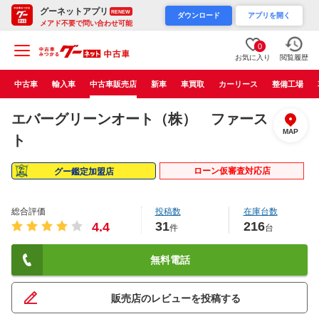
グーネットアプリ
RENEW
ダウンロード
アプリを開く
メアド不要で問い合わせ可能
0
お気に入り
閲覧履歴
中古車
輸入車
中古車販売店
新車
車買取
カーリース
整備工場
エバーグリーンオート（株） ファース
MAP
ト
ローン仮審査対応店
グー鑑定加盟店
総合評価
投稿数
在庫台数
31
216
4.4
件
台
無料電話
販売店のレビューを投稿する