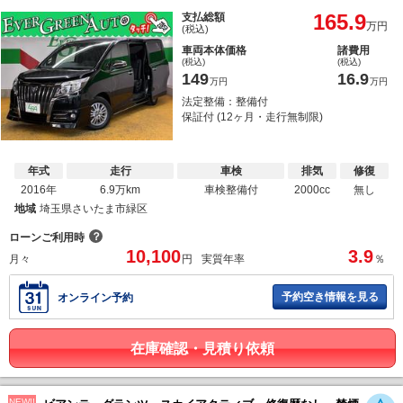
165.9
支払総額
万円
(税込)
車両本体価格
諸費用
(税込)
(税込)
149
16.9
万円
万円
法定整備：整備付
保証付 (12ヶ月・走行無制限)
年式
走行
車検
排気
修復
2016年
6.9万km
車検整備付
2000cc
無し
地域
埼玉県さいたま市緑区
？
ローンご利用時
10,100
3.9
月々
円
実質年率
％
予約空き情報を見る
オンライン予約
在庫確認・見積り依頼
NEW!!