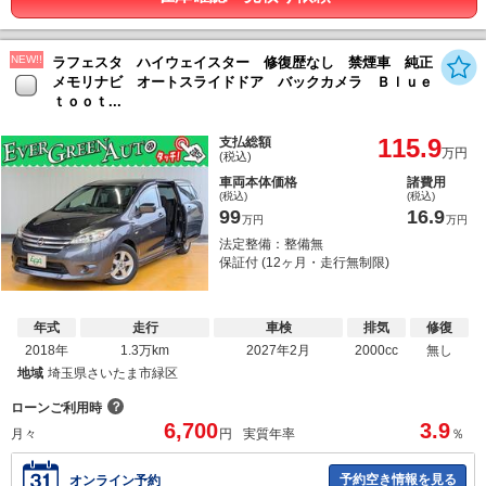
NEW!!
ラフェスタ ハイウェイスター 修復歴なし 禁煙車 純正
メモリナビ オートスライドドア バックカメラ Ｂｌｕｅ
ｔｏｏｔ...
115.9
支払総額
万円
(税込)
車両本体価格
諸費用
(税込)
(税込)
99
16.9
万円
万円
法定整備：整備無
保証付 (12ヶ月・走行無制限)
年式
走行
車検
排気
修復
2018年
1.3万km
2027年2月
2000cc
無し
地域
埼玉県さいたま市緑区
？
ローンご利用時
6,700
3.9
月々
円
実質年率
％
予約空き情報を見る
オンライン予約