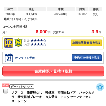
年式
走行
車検
排気
修復
2016年
3.4万km
2027年8月
1600cc
無し
地域
埼玉県さいたま市緑区
？
ローンご利用時
6,000
3.9
月々
円
実質年率
％
外装
内装
予約空き情報を見る
オンライン予約
在庫確認・見積り依頼
NEW!!
グーネットセレクト
ノア Ｘ 修復歴なし 禁煙車 両側自動ドア バックカメ
ラ 衝突軽減ブレーキ ８人乗り トヨタセーフティセン
ス レーン...