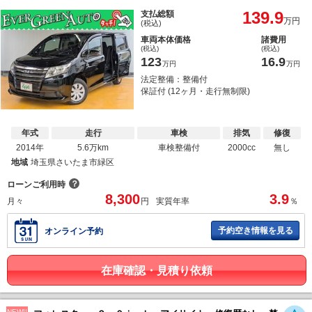
139.9
支払総額
万円
(税込)
車両本体価格
諸費用
(税込)
(税込)
123
16.9
万円
万円
法定整備：整備付
保証付 (12ヶ月・走行無制限)
年式
走行
車検
排気
修復
2014年
5.6万km
車検整備付
2000cc
無し
地域
埼玉県さいたま市緑区
？
ローンご利用時
8,300
3.9
月々
円
実質年率
％
予約空き情報を見る
オンライン予約
在庫確認・見積り依頼
NEW!!