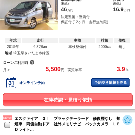
(税込)
(税込)
46
16.9
万円
万円
法定整備：整備付
保証付 (12ヶ月・走行無制限)
年式
走行
車検
排気
修復
2015年
6.8万km
車検整備付
2000cc
無し
地域
埼玉県さいたま市緑区
？
ローンご利用時
5,500
3.9
月々
円
実質年率
％
予約空き情報を見る
オンライン予約
在庫確認・見積り依頼
NEW!!
エスクァイア Ｇｉ ブラックテーラード 修復歴なし 禁
煙車 両側自動ドア 社外メモリナビ バックカメラ ＬＥ
Ｄライト...