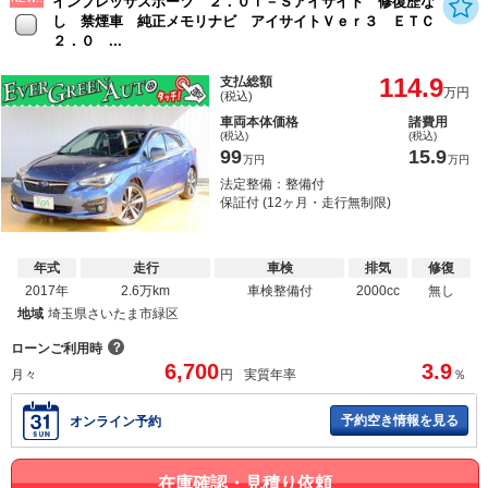
インプレッサスポーツ ２．０ｉ－Ｓアイサイト 修復歴な
し 禁煙車 純正メモリナビ アイサイトＶｅｒ３ ＥＴＣ
２．０ ...
114.9
支払総額
万円
(税込)
車両本体価格
諸費用
(税込)
(税込)
99
15.9
万円
万円
法定整備：整備付
保証付 (12ヶ月・走行無制限)
年式
走行
車検
排気
修復
2017年
2.6万km
車検整備付
2000cc
無し
地域
埼玉県さいたま市緑区
？
ローンご利用時
6,700
3.9
月々
円
実質年率
％
予約空き情報を見る
オンライン予約
在庫確認・見積り依頼