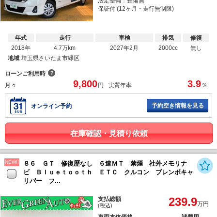
法定整備：整備無
保証付 (12ヶ月・走行無制限)
年式
走行
車検
排気
修復
2018年
4.7万km
2027年2月
2000cc
無し
地域
埼玉県さいたま市緑区
？
ローンご利用時
9,800
3.9
月々
円
実質年率
％
予約空き情報を見る
オンライン予約
在庫確認・見積り依頼
NEW!!
８６ ＧＴ 修復歴なし ６速ＭＴ 禁煙 社外メモリナ
ビ Ｂｌｕｅｔｏｏｔｈ ＥＴＣ クルコン ブレンボキャ
リパー フ...
239.9
支払総額
万円
(税込)