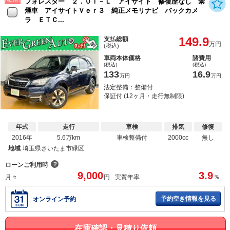
フォレスター ２．０ｉ－Ｌ アイサイト 修復歴なし 禁
煙車 アイサイトＶｅｒ３ 純正メモリナビ バックカメ
ラ ＥＴＣ...
149.9
支払総額
万円
(税込)
車両本体価格
諸費用
(税込)
(税込)
133
16.9
万円
万円
法定整備：整備付
保証付 (12ヶ月・走行無制限)
年式
走行
車検
排気
修復
2016年
5.6万km
車検整備付
2000cc
無し
地域
埼玉県さいたま市緑区
？
ローンご利用時
9,000
3.9
月々
円
実質年率
％
予約空き情報を見る
オンライン予約
在庫確認・見積り依頼