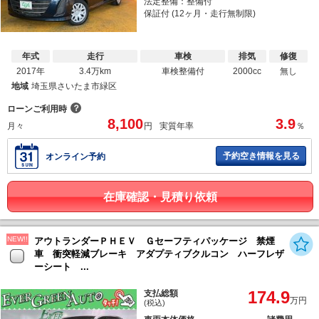
法定整備：整備付
保証付 (12ヶ月・走行無制限)
年式
走行
車検
排気
修復
2017年
3.4万km
車検整備付
2000cc
無し
地域
埼玉県さいたま市緑区
？
ローンご利用時
8,100
3.9
月々
円
実質年率
％
予約空き情報を見る
オンライン予約
在庫確認・見積り依頼
NEW!!
アウトランダーＰＨＥＶ Ｇセーフティパッケージ 禁煙
車 衝突軽減ブレーキ アダプティブクルコン ハーフレザ
ーシート ...
174.9
支払総額
万円
(税込)