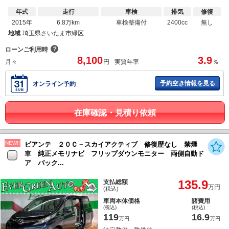
年式
走行
車検
排気
修復
2015年
6.8万km
車検整備付
2400cc
無し
地域
埼玉県さいたま市緑区
？
ローンご利用時
8,100
3.9
月々
円
実質年率
％
予約空き情報を見る
オンライン予約
在庫確認・見積り依頼
NEW!!
ビアンテ ２０Ｃ－スカイアクティブ 修復歴なし 禁煙
車 純正メモリナビ フリップダウンモニター 両側自動ド
ア バック...
135.9
支払総額
万円
(税込)
車両本体価格
諸費用
(税込)
(税込)
119
16.9
万円
万円