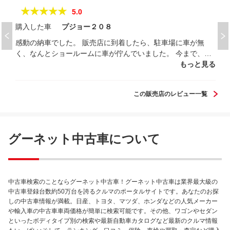
★★★★★
5.0
購入した車
プジョー２０８
感動の納車でした。 販売店に到着したら、駐車場に車が無
く、なんとショールームに車が佇んでいました。 今まで、新
車・中古車も含め何台も購入しましたが、ショールームで車
もっと見る
が待っていたのは始めてです。 車も細部まで、綺麗に洗車さ
れていました。気持ち良く、乗り出し出来ました。 車好きの
この販売店のレビュー一覧
スタッフが集まっていらっしるのではないでしょうか。 欲し
い車があれば、一度相談されてみるのも良いですね。 遠隔地
からの取引でしたが、丁寧に対応いただきました。
グーネット中古車について
中古車検索のことならグーネット中古車！グーネット中古車は業界最大級の
中古車登録台数約50万台を誇るクルマのポータルサイトです。あなたのお探
しの中古車情報が満載。日産、トヨタ、マツダ、ホンダなどの人気メーカー
や輸入車の中古車車両価格が簡単に検索可能です。その他、ワゴンやセダン
といったボディタイプ別の検索や最新自動車カタログなど最新のクルマ情報