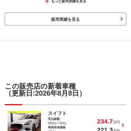
エブリイ ＰＡ
もっと販売実績を見る
販売実績を見る
ミニキャブトラック Ｇ
ＭＩＮＩ クーパーＳ ベイズウオータ
この販売店の新着車種
ー
（更新日:2026年8月8日）
スイフト
支払総額
234.7
スイフト ＸＳ－ＤＪＥ
万円
(税込)(リ済込)
車両本体価格
221.3
万円