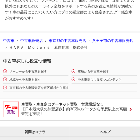
もいっぱい♪そして、ランキング、口コミ、保険、車検や買取・査定など購入
以外にもあなたのカーライフ全般をサポートする為のお役立ち情報が満載で
す！車の品質にこだわりたい方はプロの鑑定師により鑑定されたグー鑑定車
がおすすめです♪
中古車
中古車販売店
東京都の中古車販売店
八王子市の中古車販売店
ＨＡＲＡ Ｍｏｔｏｒｓ 原自動車 株式会社
中古車探しに役立つ情報
メーカーから中古車を探す
車種から中古車を探す
地域から中古車を探す
中古車探しに役立つコンテンツ
東京都の中古車販売店を市区町村から探す
車買取・車査定はグーネット買取 営業電話なし
【日本最大級の加盟店数】約30万のデータから予想以上の高額
査定を実現！
質問はコチラ
ヘルプ