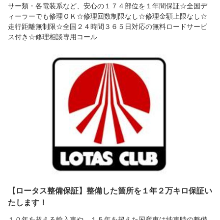
サー類・各電装系など、安心の１７４部位を１年間保証☆全国デ
ィーラーでも修理ＯＫ☆修理回数制限なし☆修理金額上限なし☆
走行距離無制限☆全国２４時間３６５日対応の無料ロードサービ
ス付き☆修理相談専用コール
【ロータス整備保証】整備した箇所を１年２万キロ保証い
たします！
１０年を超える輸入車や、１５年を超えた国産車は納車時の整備