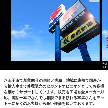
大き
るた
八王子市で創業80年の信頼と実績、地域に密着で国産か
ら輸入車まで修理販売のセカンドオピニオンとしてお客様
を細かくサポートしています。販売も工場も全メーカー対
応。電話一本でなんでも相談できる頼れる車屋さんをモッ
トーに多くのお客様から高い評価を頂いております。