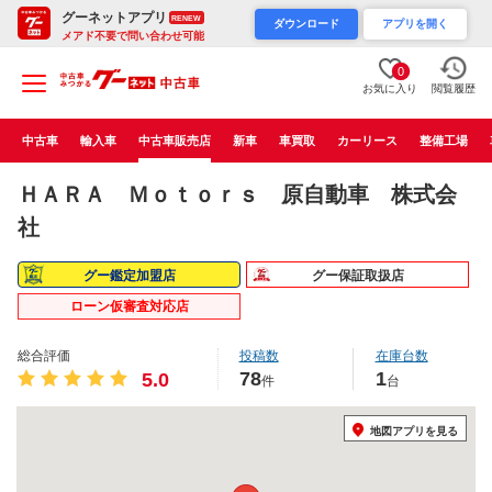
グーネットアプリ
RENEW
ダウンロード
アプリを開く
メアド不要で問い合わせ可能
0
お気に入り
閲覧履歴
中古車
輸入車
中古車販売店
新車
車買取
カーリース
整備工場
ＨＡＲＡ Ｍｏｔｏｒｓ 原自動車 株式会
社
グー鑑定加盟店
グー保証取扱店
ローン仮審査対応店
総合評価
投稿数
在庫台数
78
1
5.0
件
台
地図アプリを見る