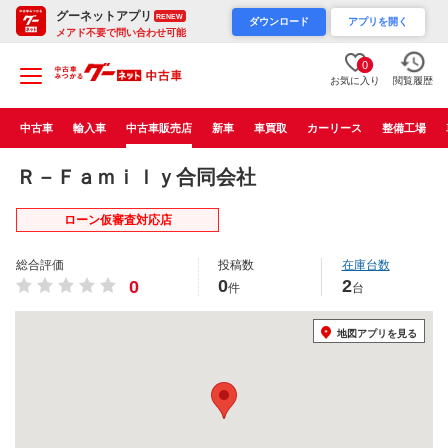
グーネットアプリ
RENEW
ダウンロード
アプリを開く
メアド不要で問い合わせ可能
0
お気に入り
閲覧履歴
中古車
輸入車
中古車販売店
新車
車買取
カーリース
整備工場
Ｒ－Ｆａｍｉｌｙ合同会社
ローン仮審査対応店
総合評価
投稿数
在庫台数
0
2
0
件
台
地図アプリを見る