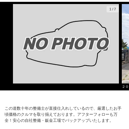
1
/
7
２０
この道数十年の整備士が直接仕入れしているので、厳選したお手
頃価格のクルマを取り揃えております。アフターフォローも万
全！安心の自社整備・鈑金工場でバックアップいたします。