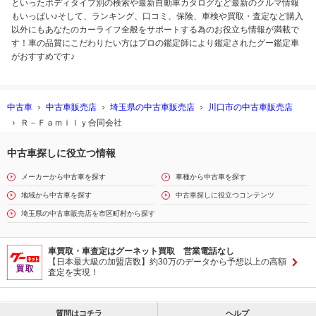
といったボディタイプ別の検索や最新自動車カタログなど最新のクルマ情報
もいっぱい♪そして、ランキング、口コミ、保険、車検や買取・査定など購入
以外にもあなたのカーライフ全般をサポートする為のお役立ち情報が満載で
す！車の品質にこだわりたい方はプロの鑑定師により鑑定されたグー鑑定車
がおすすめです♪
中古車
中古車販売店
埼玉県の中古車販売店
川口市の中古車販売店
Ｒ－Ｆａｍｉｌｙ合同会社
中古車探しに役立つ情報
メーカーから中古車を探す
車種から中古車を探す
地域から中古車を探す
中古車探しに役立つコンテンツ
埼玉県の中古車販売店を市区町村から探す
車買取・車査定はグーネット買取 営業電話なし
【日本最大級の加盟店数】約30万のデータから予想以上の高額
査定を実現！
質問はコチラ
ヘルプ