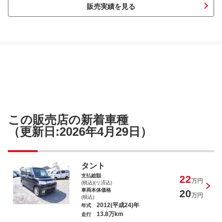
販売実績を見る
この販売店の新着車種
（更新日:2026年4月29日）
タント
支払総額
22
万円
(税込)(リ済込)
車両本体価格
20
万円
(税込)
2012(平成24)年
年式
13.8万km
走行