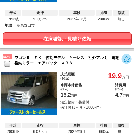
年式
走行
車検
排気
修復
1992後
9.1万km
2027年12月
2300cc
無し
地域
千葉県野田市
在庫確認・見積り依頼
NEW!!
ワゴンＲ ＦＸ 後期モデル キーレス 社外アルミ 電動
格納ミラー エアバック ＡＢＳ
19.9
支払総額
万円
(税込)
車両本体価格
諸費用
(税込)
(税込)
15.2
4.7
万円
万円
法定整備：整備付
保証付 (1ヶ月・1000km)
年式
走行
車検
排気
修復
2006後
6.0万km
2027年6月
660cc
無し