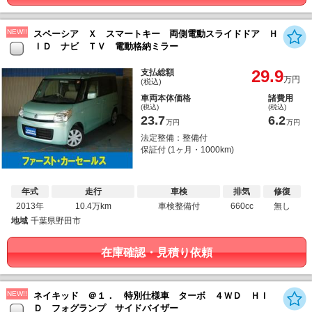
NEW!!
スペーシア Ｘ スマートキー 両側電動スライドドア Ｈ
ＩＤ ナビ ＴＶ 電動格納ミラー
29.9
支払総額
万円
(税込)
車両本体価格
諸費用
(税込)
(税込)
23.7
6.2
万円
万円
法定整備：整備付
保証付 (1ヶ月・1000km)
年式
走行
車検
排気
修復
2013年
10.4万km
車検整備付
660cc
無し
地域
千葉県野田市
在庫確認・見積り依頼
NEW!!
ネイキッド ＠１． 特別仕様車 ターボ ４ＷＤ ＨＩ
Ｄ フォグランプ サイドバイザー