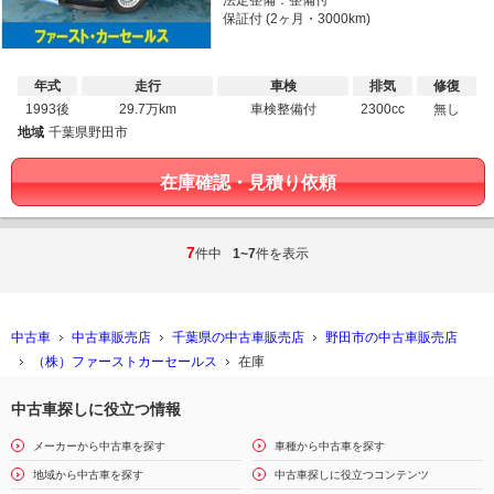
法定整備：整備付
保証付 (2ヶ月・3000km)
年式
走行
車検
排気
修復
1993後
29.7万km
車検整備付
2300cc
無し
地域
千葉県野田市
在庫確認・見積り依頼
7
件中
1~7
件を表示
中古車
中古車販売店
千葉県の中古車販売店
野田市の中古車販売店
（株）ファーストカーセールス
在庫
中古車探しに役立つ情報
メーカーから中古車を探す
車種から中古車を探す
地域から中古車を探す
中古車探しに役立つコンテンツ