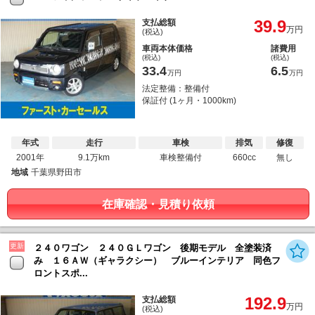
39.9
支払総額
万円
(税込)
車両本体価格
諸費用
(税込)
(税込)
33.4
6.5
万円
万円
法定整備：整備付
保証付 (1ヶ月・1000km)
年式
走行
車検
排気
修復
2001年
9.1万km
車検整備付
660cc
無し
地域
千葉県野田市
在庫確認・見積り依頼
更新
２４０ワゴン ２４０ＧＬワゴン 後期モデル 全塗装済
み １６ＡＷ（ギャラクシー） ブルーインテリア 同色フ
ロントスポ...
192.9
支払総額
万円
(税込)