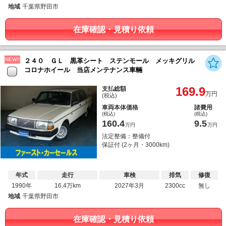
地域
千葉県野田市
在庫確認・見積り依頼
NEW!!
２４０ ＧＬ 黒革シート ステンモール メッキグリル
コロナホイール 当店メンテナンス車輛
169.9
支払総額
万円
(税込)
車両本体価格
諸費用
(税込)
(税込)
160.4
9.5
万円
万円
法定整備：整備付
保証付 (2ヶ月・3000km)
年式
走行
車検
排気
修復
1990年
16.4万km
2027年3月
2300cc
無し
地域
千葉県野田市
在庫確認・見積り依頼