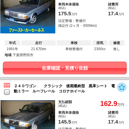
車両本体価格
諸費用
(税込)
(税込)
175.5
17.4
万円
万円
法定整備：整備付
保証付 (2ヶ月・3000km)
年式
走行
車検
排気
修復
1991年
21.6万km
車検整備付
2300cc
無し
地域
千葉県野田市
在庫確認・見積り依頼
更新
２４０ワゴン クラシック 後期最終型 黒革シート 電
動ミラー ルーフレール コロナホイール
162.9
支払総額
万円
(税込)
車両本体価格
諸費用
(税込)
(税込)
145.5
17.4
万円
万円