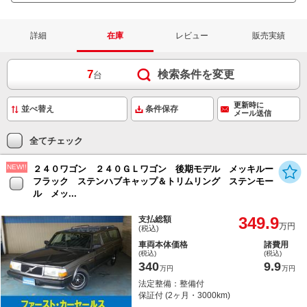
詳細
在庫
レビュー
販売実績
7
検索条件を変更
台
更新時に
条件保存
メール送信
全てチェック
NEW!!
２４０ワゴン ２４０ＧＬワゴン 後期モデル メッキルー
フラック ステンハブキャップ＆トリムリング ステンモー
ル メッ...
349.9
支払総額
万円
(税込)
車両本体価格
諸費用
(税込)
(税込)
340
9.9
万円
万円
法定整備：整備付
保証付 (2ヶ月・3000km)