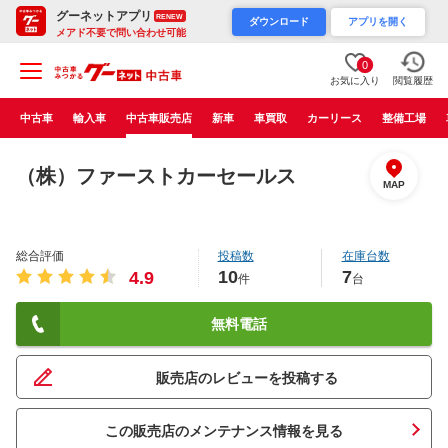
グーネットアプリ
RENEW
ダウンロード
アプリを開く
メアド不要で問い合わせ可能
0
お気に入り
閲覧履歴
中古車
輸入車
中古車販売店
新車
車買取
カーリース
整備工場
（株）ファーストカーセールス
MAP
総合評価
投稿数
在庫台数
10
7
4.9
件
台
無料電話
販売店のレビューを投稿する
この販売店のメンテナンス情報を見る