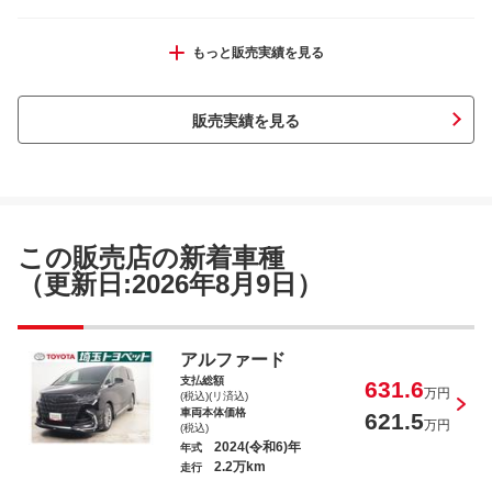
アルファード ２．５Ｓ
もっと販売実績を見る
販売実績を見る
プリウス Ｚ
この販売店の新着車種
（更新日:2026年8月9日）
ノア Ｓ－Ｇ
アルファード
支払総額
631.6
万円
(税込)(リ済込)
車両本体価格
621.5
万円
(税込)
2024(令和6)年
年式
2.2万km
走行