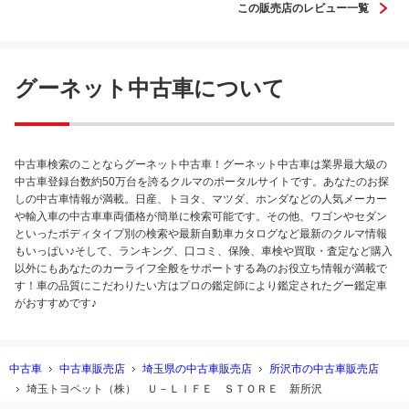
この販売店のレビュー一覧
グーネット中古車について
中古車検索のことならグーネット中古車！グーネット中古車は業界最大級の
中古車登録台数約50万台を誇るクルマのポータルサイトです。あなたのお探
しの中古車情報が満載。日産、トヨタ、マツダ、ホンダなどの人気メーカー
や輸入車の中古車車両価格が簡単に検索可能です。その他、ワゴンやセダン
といったボディタイプ別の検索や最新自動車カタログなど最新のクルマ情報
もいっぱい♪そして、ランキング、口コミ、保険、車検や買取・査定など購入
以外にもあなたのカーライフ全般をサポートする為のお役立ち情報が満載で
す！車の品質にこだわりたい方はプロの鑑定師により鑑定されたグー鑑定車
がおすすめです♪
中古車
中古車販売店
埼玉県の中古車販売店
所沢市の中古車販売店
埼玉トヨペット（株） Ｕ－ＬＩＦＥ ＳＴＯＲＥ 新所沢