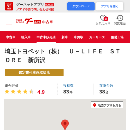
グーネットアプリ
RENEW
ダウンロード
アプリを開く
メアド不要で問い合わせ可能
0
お気に入り
閲覧履歴
中古車
輸入車
中古車販売店
新車
車買取
カーリース
整備工場
埼玉トヨペット（株） Ｕ－ＬＩＦＥ ＳＴ
ＯＲＥ 新所沢
鑑定書付車両取扱店
総合評価
投稿数
在庫台数
83
38
4.9
件
台
地図アプリを見る