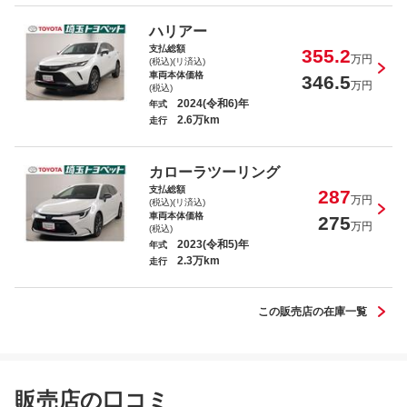
ハリアーハイブリッド Ｚ
ハリアー
支払総額
355.2
万円
(税込)(リ済込)
車両本体価格
346.5
万円
(税込)
2024(令和6)年
年式
2.6万km
走行
ＲＡＶ４ Ｇ
カローラツーリング
支払総額
287
万円
(税込)(リ済込)
車両本体価格
275
万円
(税込)
2023(令和5)年
年式
2.3万km
タンク Ｇ Ｓ
走行
この販売店の在庫一覧
ハイエースバン スーパーＧＬ ダークプ
販売店の口コミ
ライムＩＩ