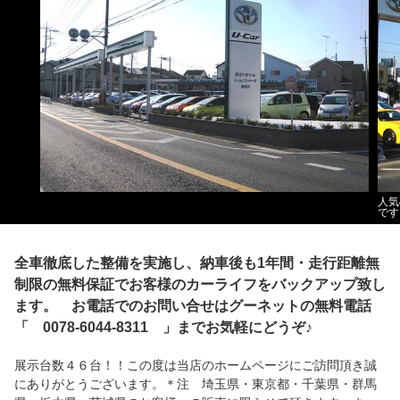
人気
です
全車徹底した整備を実施し、納車後も1年間・走行距離無
制限の無料保証でお客様のカーライフをバックアップ致し
ます。 お電話でのお問い合せはグーネットの無料電話
「 0078-6044-8311 」までお気軽にどうぞ♪
展示台数４６台！！この度は当店のホームページにご訪問頂き誠
にありがとうございます。＊注 埼玉県・東京都・千葉県・群馬