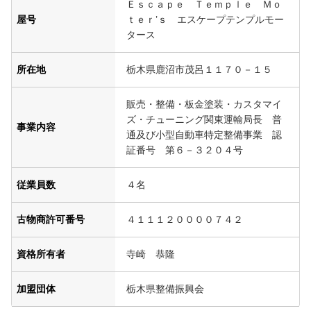
Ｅｓｃａｐｅ Ｔｅｍｐｌｅ Ｍｏ
屋号
ｔｅｒ’ｓ エスケープテンプルモー
タース
所在地
栃木県鹿沼市茂呂１１７０－１５
販売・整備・板金塗装・カスタマイ
ズ・チューニング関東運輸局長 普
事業内容
通及び小型自動車特定整備事業 認
証番号 第６－３２０４号
従業員数
４名
古物商許可番号
４１１１２００００７４２
資格所有者
寺崎 恭隆
加盟団体
栃木県整備振興会