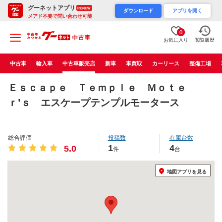
グーネットアプリ
RENEW
ダウンロード
アプリを開く
メアド不要で問い合わせ可能
0
お気に入り
閲覧履歴
中古車
輸入車
中古車販売店
新車
車買取
カーリース
整備工場
Ｅｓｃａｐｅ Ｔｅｍｐｌｅ Ｍｏｔｅ
ｒ’ｓ エスケープテンプルモータース
総合評価
投稿数
在庫台数
1
4
5.0
件
台
地図アプリを見る