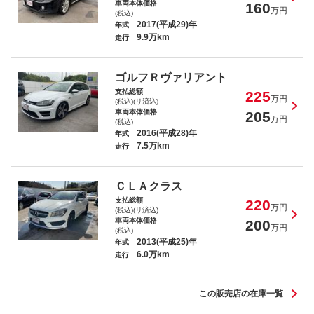
車両本体価格
160
万円
(税込)
2017(平成29)年
年式
9.9万km
走行
ＭＩＮＩ ジョンクーパーワークス クラ
ブマン
ゴルフＲヴァリアント
支払総額
225
万円
(税込)(リ済込)
車両本体価格
205
万円
(税込)
2016(平成28)年
年式
7.5万km
走行
ＭＩＮＩ クーパーＳＤ クロスオーバ
ー オール４
ＣＬＡクラス
支払総額
220
万円
(税込)(リ済込)
車両本体価格
200
万円
(税込)
2013(平成25)年
年式
6.0万km
プジョー ２０６ ＲＣ
走行
この販売店の在庫一覧