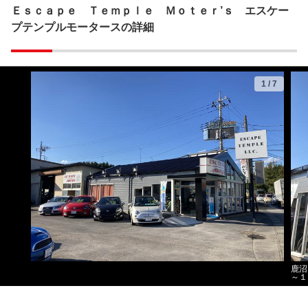
Ｅｓｃａｐｅ Ｔｅｍｐｌｅ Ｍｏｔｅｒ’ｓ エスケー
プテンプルモータースの詳細
1
/
7
鹿沼
～１