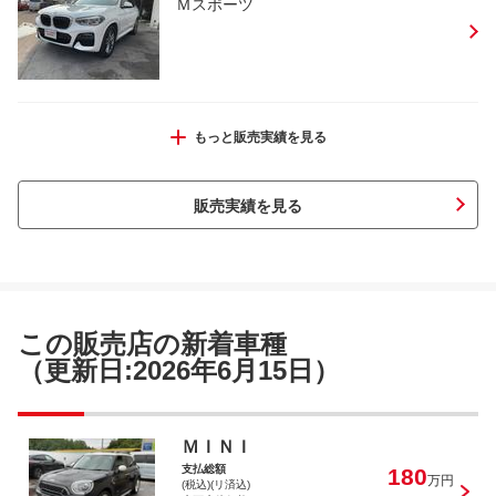
Ｍスポーツ
アバルト アバルト５９５Ｃ ツーリズモ タイベ
もっと販売実績を見る
ル・ＷＰ交換・デュアルロジックメンテ付
販売実績を見る
ＭＩＮＩ クーパーＳ クラブマン
この販売店の新着車種
（更新日:2026年6月15日）
ＶＷ ゴルフトゥーラン ＴＳＩ ハイラ
ＭＩＮＩ
イン
支払総額
180
万円
(税込)(リ済込)