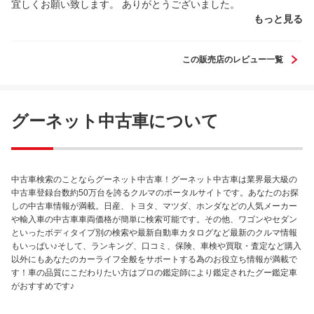
宜しくお願い致します。 ありがとうございました。
もっと見る
この販売店のレビュー一覧
グーネット中古車について
中古車検索のことならグーネット中古車！グーネット中古車は業界最大級の
中古車登録台数約50万台を誇るクルマのポータルサイトです。あなたのお探
しの中古車情報が満載。日産、トヨタ、マツダ、ホンダなどの人気メーカー
や輸入車の中古車車両価格が簡単に検索可能です。その他、ワゴンやセダン
といったボディタイプ別の検索や最新自動車カタログなど最新のクルマ情報
もいっぱい♪そして、ランキング、口コミ、保険、車検や買取・査定など購入
以外にもあなたのカーライフ全般をサポートする為のお役立ち情報が満載で
す！車の品質にこだわりたい方はプロの鑑定師により鑑定されたグー鑑定車
がおすすめです♪