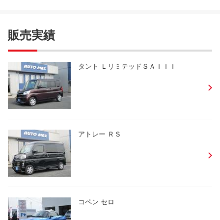
販売実績
タント ＬリミテッドＳＡＩＩＩ
アトレー ＲＳ
コペン セロ