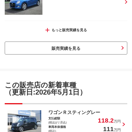
キャスト スタイルＧ リミテッド ＳＡ
もっと販売実績を見る
ＩＩＩ
販売実績を見る
キャスト スタイルＧ ＶＳ ＳＡＩＩ
Ｉ
この販売店の新着車種
（更新日:2026年5月1日）
ミラトコット Ｇ ＳＡＩＩＩ
ワゴンＲスティングレー
支払総額
118.2
万円
(税込)(リ済込)
車両本体価格
111
万円
(税込)