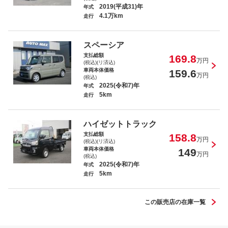
2019(平成31)年
年式
4.1万km
走行
スペーシア
支払総額
169.8
万円
(税込)(リ済込)
車両本体価格
159.6
万円
(税込)
2025(令和7)年
年式
5km
走行
ハイゼットトラック
支払総額
158.8
万円
(税込)(リ済込)
車両本体価格
149
万円
(税込)
2025(令和7)年
年式
5km
走行
この販売店の在庫一覧