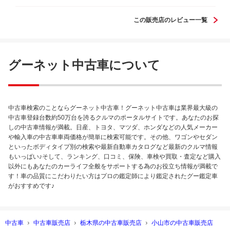
この販売店のレビュー一覧
グーネット中古車について
中古車検索のことならグーネット中古車！グーネット中古車は業界最大級の
中古車登録台数約50万台を誇るクルマのポータルサイトです。あなたのお探
しの中古車情報が満載。日産、トヨタ、マツダ、ホンダなどの人気メーカー
や輸入車の中古車車両価格が簡単に検索可能です。その他、ワゴンやセダン
といったボディタイプ別の検索や最新自動車カタログなど最新のクルマ情報
もいっぱい♪そして、ランキング、口コミ、保険、車検や買取・査定など購入
以外にもあなたのカーライフ全般をサポートする為のお役立ち情報が満載で
す！車の品質にこだわりたい方はプロの鑑定師により鑑定されたグー鑑定車
がおすすめです♪
中古車
中古車販売店
栃木県の中古車販売店
小山市の中古車販売店