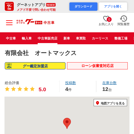
グーネットアプリ
RENEW
ダウンロード
アプリを開く
メアド不要で問い合わせ可能
0
お気に入り
閲覧履歴
中古車
輸入車
中古車販売店
新車
車買取
カーリース
整備工場
有限会社 オートマックス
ローン仮審査対応店
グー鑑定加盟店
総合評価
投稿数
在庫台数
4
12
5.0
件
台
地図アプリを見る