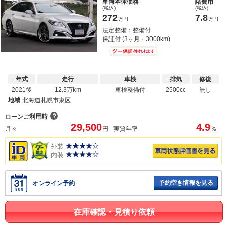
車両本体価格
諸費用
(税込)
(税込)
272
7.8
万円
万円
法定整備：整備付
保証付 (3ヶ月・3000km)
年式
走行
車検
排気
修復
2021後
12.3万km
車検整備付
2500cc
無し
地域
北海道札幌市東区
？
ローンご利用時
29,500
4.9
月々
円
実質年率
％
外装
内装
予約空き情報を見る
オンライン予約
在庫確認・見積り依頼