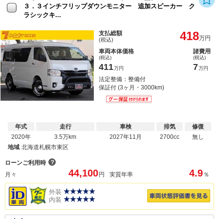
３．３インチフリップダウンモニター 追加スピーカー ク
ラシックキ...
418
支払総額
万円
(税込)
車両本体価格
諸費用
(税込)
(税込)
411
7
万円
万円
法定整備：整備付
保証付 (3ヶ月・3000km)
年式
走行
車検
排気
修復
2020年
3.5万km
2027年11月
2700cc
無し
地域
北海道札幌市東区
？
ローンご利用時
44,100
4.9
月々
円
実質年率
％
外装
内装