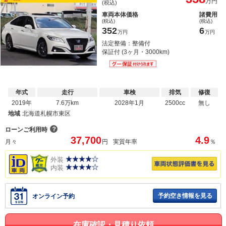
万円
(税込)
車両本体価格
諸費用
(税込)
(税込)
352
6
万円
万円
法定整備：整備付
保証付 (3ヶ月・3000km)
年式
走行
車検
排気
修復
2019年
7.6万km
2028年1月
2500cc
無し
地域
北海道札幌市東区
？
ローンご利用時
37,700
4.9
月々
円
実質年率
％
外装
内装
予約空き情報を見る
オンライン予約
在庫確認・見積り依頼