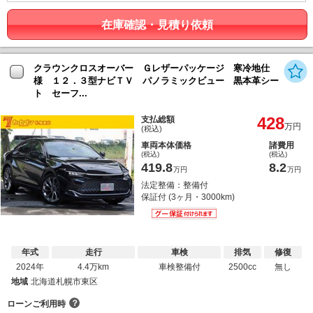
在庫確認・見積り依頼
クラウンクロスオーバー Ｇレザーパッケージ 寒冷地仕
様 １２．３型ナビＴＶ パノラミックビュー 黒本革シー
ト セーフ...
428
支払総額
万円
(税込)
車両本体価格
諸費用
(税込)
(税込)
419.8
8.2
万円
万円
法定整備：整備付
保証付 (3ヶ月・3000km)
年式
走行
車検
排気
修復
2024年
4.4万km
車検整備付
2500cc
無し
地域
北海道札幌市東区
？
ローンご利用時