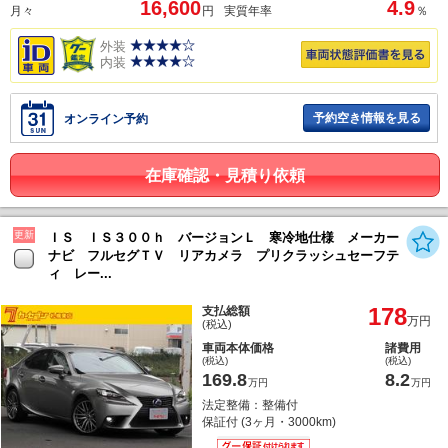
16,600
4.9
月々
円
実質年率
％
外装
内装
予約空き情報を見る
オンライン予約
在庫確認・見積り依頼
更新
ＩＳ ＩＳ３００ｈ バージョンＬ 寒冷地仕様 メーカー
ナビ フルセグＴＶ リアカメラ プリクラッシュセーフテ
ィ レー...
178
支払総額
万円
(税込)
車両本体価格
諸費用
(税込)
(税込)
169.8
8.2
万円
万円
法定整備：整備付
保証付 (3ヶ月・3000km)