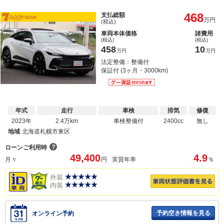
468
支払総額
万円
(税込)
車両本体価格
諸費用
(税込)
(税込)
458
10
万円
万円
法定整備：整備付
保証付 (3ヶ月・3000km)
年式
走行
車検
排気
修復
2023年
2.4万km
車検整備付
2400cc
無し
地域
北海道札幌市東区
？
ローンご利用時
49,400
4.9
月々
円
実質年率
％
外装
内装
予約空き情報を見る
オンライン予約