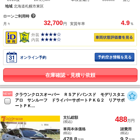
地域
北海道札幌市東区
？
ローンご利用時
32,700
4.9
月々
円
実質年率
％
外装
内装
予約空き情報を見る
オンライン予約
在庫確認・見積り依頼
NEW!!
クラウンクロスオーバー ＲＳアドバンスド モデリスタエ
アロ サンルーフ ドライバーサポートＰＫＧ２ リアサポ
ートＰＫ...
488
支払総額
万円
(税込)
車両本体価格
諸費用
(税込)
(税込)
478.8
9.2
万円
万円