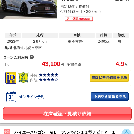
法定整備：整備付
保証付 (3ヶ月・3000km)
年式
走行
車検
排気
修復
2023年
2.9万km
車検整備付
2400cc
無し
地域
北海道札幌市東区
？
ローンご利用時
43,100
4.9
月々
円
実質年率
％
外装
内装
予約空き情報を見る
オンライン予約
在庫確認・見積り依頼
更新
ハイエースワゴン ＧＬ アルパイン１１型ナビＴＶ １