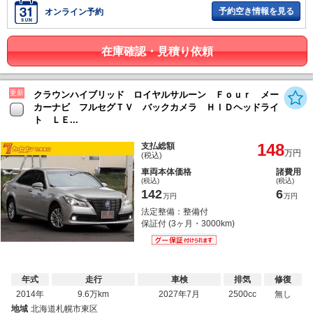
予約空き情報を見る
オンライン予約
在庫確認・見積り依頼
更新
クラウンハイブリッド ロイヤルサルーン Ｆｏｕｒ メー
カーナビ フルセグＴＶ バックカメラ ＨＩＤヘッドライ
ト ＬＥ...
148
支払総額
万円
(税込)
車両本体価格
諸費用
(税込)
(税込)
142
6
万円
万円
法定整備：整備付
保証付 (3ヶ月・3000km)
年式
走行
車検
排気
修復
2014年
9.6万km
2027年7月
2500cc
無し
地域
北海道札幌市東区