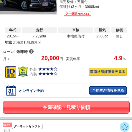
法定整備：整備付
保証付 (3ヶ月・3000km)
年式
走行
車検
排気
修復
2015年
7.2万km
車検整備付
2500cc
無し
地域
北海道札幌市東区
？
ローンご利用時
20,900
4.9
月々
円
実質年率
％
外装
内装
予約空き情報を見る
オンライン予約
在庫確認・見積り依頼
NEW!!
グーネットセレクト