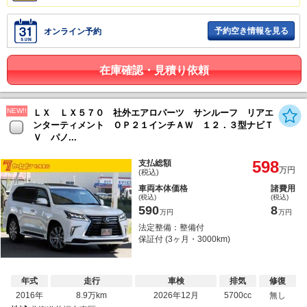
予約空き情報を見る
オンライン予約
在庫確認・見積り依頼
NEW!!
ＬＸ ＬＸ５７０ 社外エアロパーツ サンルーフ リアエ
ンターティメント ＯＰ２１インチＡＷ １２．３型ナビＴ
Ｖ パノ...
598
支払総額
万円
(税込)
車両本体価格
諸費用
(税込)
(税込)
590
8
万円
万円
法定整備：整備付
保証付 (3ヶ月・3000km)
年式
走行
車検
排気
修復
2016年
8.9万km
2026年12月
5700cc
無し