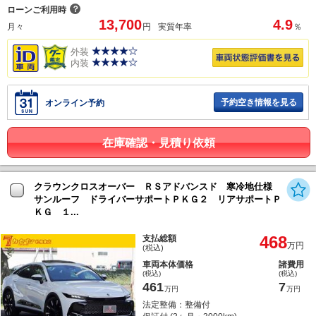
？
ローンご利用時
13,700
4.9
月々
円
実質年率
％
外装
内装
予約空き情報を見る
オンライン予約
在庫確認・見積り依頼
クラウンクロスオーバー ＲＳアドバンスド 寒冷地仕様
サンルーフ ドライバーサポートＰＫＧ２ リアサポートＰ
ＫＧ １...
468
支払総額
万円
(税込)
車両本体価格
諸費用
(税込)
(税込)
461
7
万円
万円
法定整備：整備付