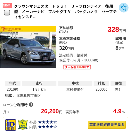
NEW!!
クラウンマジェスタ Ｆｏｕｒ Ｊ－フロンティア 後期
型 メーカーナビ フルセグＴＶ バックカメラ セーフテ
ィセンスＰ...
328
支払総額
万円
(税込)
車両本体価格
諸費用
(税込)
(税込)
320
8
万円
万円
法定整備：整備付
保証付 (3ヶ月・3000km)
年式
走行
車検
排気
修復
2016後
1.8万km
車検整備付
2500cc
無し
地域
北海道札幌市東区
？
ローンご利用時
26,200
4.9
月々
円
実質年率
％
外装
内装