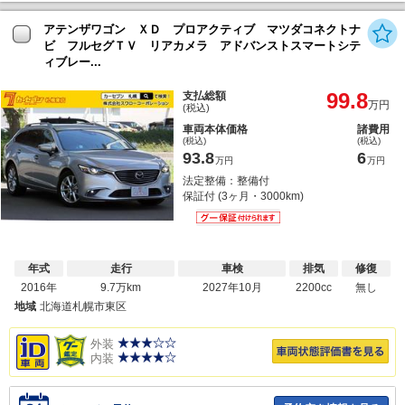
アテンザワゴン ＸＤ プロアクティブ マツダコネクトナ
ビ フルセグＴＶ リアカメラ アドバンストスマートシテ
ィブレー...
99.8
支払総額
万円
(税込)
車両本体価格
諸費用
(税込)
(税込)
93.8
6
万円
万円
法定整備：整備付
保証付 (3ヶ月・3000km)
年式
走行
車検
排気
修復
2016年
9.7万km
2027年10月
2200cc
無し
地域
北海道札幌市東区
外装
内装