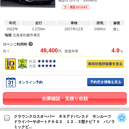
保証付 (3ヶ月・3000km)
年式
走行
車検
排気
修復
2022年
1.2万km
2027年12月
2400cc
無し
地域
北海道札幌市東区
？
ローンご利用時
49,400
4.9
月々
円
実質年率
％
外装
内装
予約空き情報を見る
オンライン予約
在庫確認・見積り依頼
クラウンクロスオーバー ＲＳアドバンスド サンルーフ
ドライバーサポートＰＫＧ２ １２．３型ナビＴＶ パノラ
ミックビ...