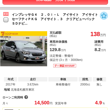
更新
インプレッサＧ４ ２．０ｉ－Ｌ アイサイト アイサイト
セーフティＰＫＧ アイサイト．３ クリアビューパック
ＳＤナビ...
138
支払総額
万円
(税込)
車両本体価格
諸費用
(税込)
(税込)
129.8
8.2
万円
万円
法定整備：整備付
保証付 (3ヶ月・3000km)
年式
走行
車検
排気
修復
2017年
3.6万km
車検整備付
2000cc
無し
地域
北海道札幌市東区
？
ローンご利用時
14,500
4.9
月々
円
実質年率
％