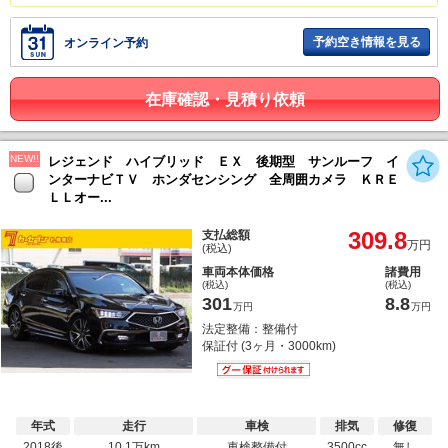
予約空き情報を見る
オンライン予約
在庫確認・見積り依頼
NEW!!
レジェンド ハイブリッド ＥＸ 後期型 サンルーフ イ
ンターナビＴＶ ホンダセンシング 全周囲カメラ ＫＲＥ
ＬＬオー...
309.8
支払総額
万円
(税込)
車両本体価格
諸費用
(税込)
(税込)
301
8.8
万円
万円
法定整備：整備付
保証付 (3ヶ月・3000km)
年式
走行
車検
排気
修復
2018後
10.1万km
車検整備付
3500cc
無し