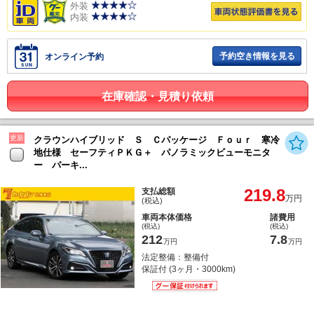
外装
内装
予約空き情報を見る
オンライン予約
在庫確認・見積り依頼
更新
クラウンハイブリッド Ｓ Ｃパッケージ Ｆｏｕｒ 寒冷
地仕様 セーフティＰＫＧ＋ パノラミックビューモニタ
ー パーキ...
219.8
支払総額
万円
(税込)
車両本体価格
諸費用
(税込)
(税込)
212
7.8
万円
万円
法定整備：整備付
保証付 (3ヶ月・3000km)