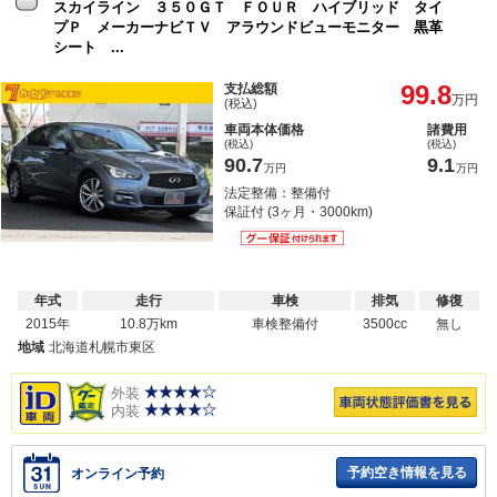
スカイライン ３５０ＧＴ ＦＯＵＲ ハイブリッド タイ
プＰ メーカーナビＴＶ アラウンドビューモニター 黒革
シート ...
99.8
支払総額
万円
(税込)
車両本体価格
諸費用
(税込)
(税込)
90.7
9.1
万円
万円
法定整備：整備付
保証付 (3ヶ月・3000km)
年式
走行
車検
排気
修復
2015年
10.8万km
車検整備付
3500cc
無し
地域
北海道札幌市東区
外装
内装
予約空き情報を見る
オンライン予約