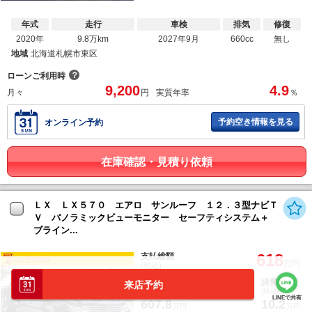
年式
走行
車検
排気
修復
2020年
9.8万km
2027年9月
660cc
無し
地域
北海道札幌市東区
？
ローンご利用時
9,200
4.9
月々
円
実質年率
％
予約空き情報を見る
オンライン予約
在庫確認・見積り依頼
ＬＸ ＬＸ５７０ エアロ サンルーフ １２．３型ナビＴ
Ｖ パノラミックビューモニター セーフティシステム＋
ブライン...
618
支払総額
万円
(税込)
車両本体価格
諸費用
来店予約
(税込)
(税込)
LINEで共有
607.8
10.2
万円
万円