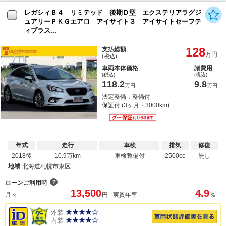
レガシィＢ４ リミテッド 後期Ｄ型 エクステリアラグジ
ュアリーＰＫＧエアロ アイサイト３ アイサイトセーフテ
ィプラス...
128
支払総額
万円
(税込)
車両本体価格
諸費用
(税込)
(税込)
118.2
9.8
万円
万円
法定整備：整備付
保証付 (3ヶ月・3000km)
年式
走行
車検
排気
修復
2018後
10.9万km
車検整備付
2500cc
無し
地域
北海道札幌市東区
？
ローンご利用時
13,500
4.9
月々
円
実質年率
％
外装
内装