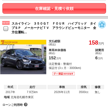
在庫確認・見積り依頼
NEW!!
スカイライン ３５０ＧＴ ＦＯＵＲ ハイブリッド タイ
プＳＰ メーカーナビＴＶ アラウンドビューモニター 全
方位運転...
158
支払総額
万円
(税込)
車両本体価格
諸費用
(税込)
(税込)
152
6
万円
万円
法定整備：整備付
保証付 (3ヶ月・3000km)
年式
走行
車検
排気
修復
2017年
7.9万km
2026年11月
3500cc
無し
地域
北海道札幌市東区
？
ローンご利用時