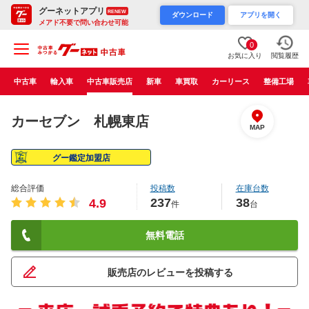
グーネットアプリ
RENEW
ダウンロード
アプリを開く
メアド不要で問い合わせ可能
0
お気に入り
閲覧履歴
中古車
輸入車
中古車販売店
新車
車買取
カーリース
整備工場
カーセブン 札幌東店
MAP
グー鑑定加盟店
総合評価
投稿数
在庫台数
237
38
4.9
件
台
無料電話
販売店のレビューを投稿する