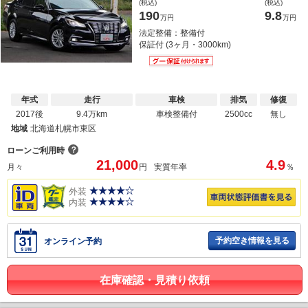
(税込)
(税込)
190
9.8
万円
万円
法定整備：整備付
保証付 (3ヶ月・3000km)
年式
走行
車検
排気
修復
2017後
9.4万km
車検整備付
2500cc
無し
地域
北海道札幌市東区
？
ローンご利用時
21,000
4.9
月々
円
実質年率
％
外装
内装
予約空き情報を見る
オンライン予約
在庫確認・見積り依頼