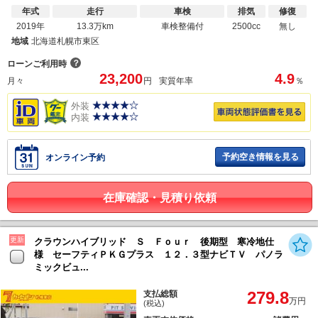
年式
走行
車検
排気
修復
2019年
13.3万km
車検整備付
2500cc
無し
地域
北海道札幌市東区
？
ローンご利用時
23,200
4.9
月々
円
実質年率
％
外装
内装
予約空き情報を見る
オンライン予約
在庫確認・見積り依頼
更新
クラウンハイブリッド Ｓ Ｆｏｕｒ 後期型 寒冷地仕
様 セーフティＰＫＧプラス １２．３型ナビＴＶ パノラ
ミックビュ...
279.8
支払総額
万円
(税込)