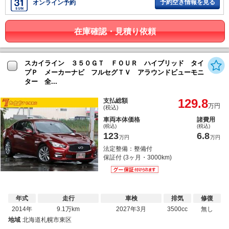
予約空き情報を見る
オンライン予約
在庫確認・見積り依頼
スカイライン ３５０ＧＴ ＦＯＵＲ ハイブリッド タイ
プＰ メーカーナビ フルセグＴＶ アラウンドビューモニ
ター 全...
129.8
支払総額
万円
(税込)
車両本体価格
諸費用
(税込)
(税込)
123
6.8
万円
万円
法定整備：整備付
保証付 (3ヶ月・3000km)
年式
走行
車検
排気
修復
2014年
9.1万km
2027年3月
3500cc
無し
地域
北海道札幌市東区