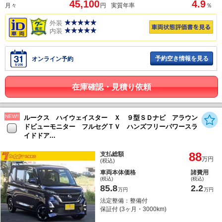
45,100
4.9
月々
円
実質年率
％
外装
内装
予約空き情報を見る
オンライン予約
在庫確認・見積り依頼
NEW!!
ルークス ハイウェイスター Ｘ ９型ＳＤナビ アラウン
ドビューモニター フルセグＴＶ ハンズフリーパワースラ
イドドア...
88
支払総額
万円
(税込)
車両本体価格
諸費用
(税込)
(税込)
85.8
2.2
万円
万円
法定整備：整備付
保証付 (3ヶ月・3000km)