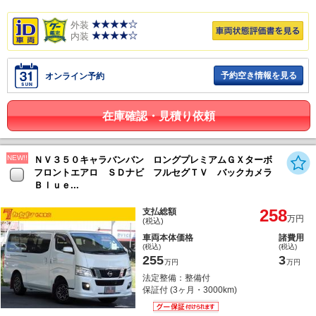
外装
内装
予約空き情報を見る
オンライン予約
在庫確認・見積り依頼
NEW!!
ＮＶ３５０キャラバンバン ロングプレミアムＧＸターボ
フロントエアロ ＳＤナビ フルセグＴＶ バックカメラ
Ｂｌｕｅ...
258
支払総額
万円
(税込)
車両本体価格
諸費用
(税込)
(税込)
255
3
万円
万円
法定整備：整備付
保証付 (3ヶ月・3000km)