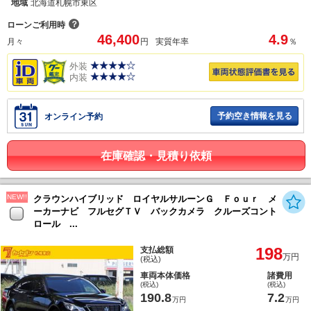
地域
北海道札幌市東区
？
ローンご利用時
46,400
4.9
月々
円
実質年率
％
外装
内装
予約空き情報を見る
オンライン予約
在庫確認・見積り依頼
NEW!!
クラウンハイブリッド ロイヤルサルーンＧ Ｆｏｕｒ メ
ーカーナビ フルセグＴＶ バックカメラ クルーズコント
ロール ...
198
支払総額
万円
(税込)
車両本体価格
諸費用
(税込)
(税込)
190.8
7.2
万円
万円