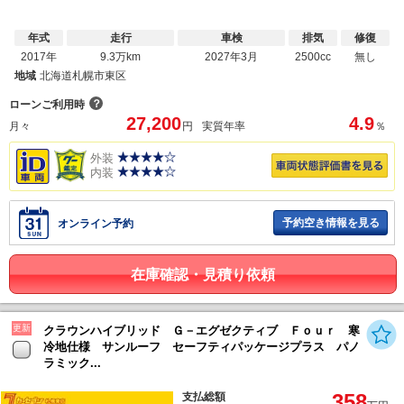
年式
走行
車検
排気
修復
2017年
9.3万km
2027年3月
2500cc
無し
地域
北海道札幌市東区
？
ローンご利用時
27,200
4.9
月々
円
実質年率
％
外装
内装
予約空き情報を見る
オンライン予約
在庫確認・見積り依頼
更新
クラウンハイブリッド Ｇ－エグゼクティブ Ｆｏｕｒ 寒
冷地仕様 サンルーフ セーフティパッケージプラス パノ
ラミック...
358
支払総額