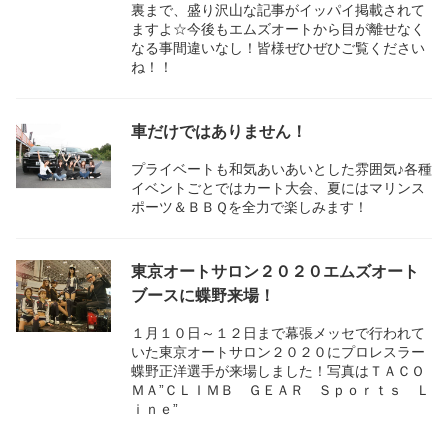
裏まで、盛り沢山な記事がイッパイ掲載されて
ますよ☆今後もエムズオートから目が離せなく
なる事間違いなし！皆様ぜひぜひご覧ください
ね！！
車だけではありません！
プライベートも和気あいあいとした雰囲気♪各種
イベントごとではカート大会、夏にはマリンス
ポーツ＆ＢＢＱを全力で楽しみます！
東京オートサロン２０２０エムズオート
ブースに蝶野来場！
１月１０日～１２日まで幕張メッセで行われて
いた東京オートサロン２０２０にプロレスラー
蝶野正洋選手が来場しました！写真はＴＡＣＯ
ＭＡ”ＣＬＩＭＢ ＧＥＡＲ Ｓｐｏｒｔｓ Ｌ
ｉｎｅ”