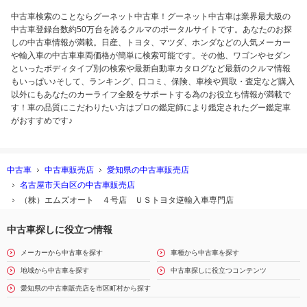
中古車検索のことならグーネット中古車！グーネット中古車は業界最大級の
中古車登録台数約50万台を誇るクルマのポータルサイトです。あなたのお探
しの中古車情報が満載。日産、トヨタ、マツダ、ホンダなどの人気メーカー
や輸入車の中古車車両価格が簡単に検索可能です。その他、ワゴンやセダン
といったボディタイプ別の検索や最新自動車カタログなど最新のクルマ情報
もいっぱい♪そして、ランキング、口コミ、保険、車検や買取・査定など購入
以外にもあなたのカーライフ全般をサポートする為のお役立ち情報が満載で
す！車の品質にこだわりたい方はプロの鑑定師により鑑定されたグー鑑定車
がおすすめです♪
中古車
中古車販売店
愛知県の中古車販売店
名古屋市天白区の中古車販売店
（株）エムズオート ４号店 ＵＳトヨタ逆輸入車専門店
中古車探しに役立つ情報
メーカーから中古車を探す
車種から中古車を探す
地域から中古車を探す
中古車探しに役立つコンテンツ
愛知県の中古車販売店を市区町村から探す