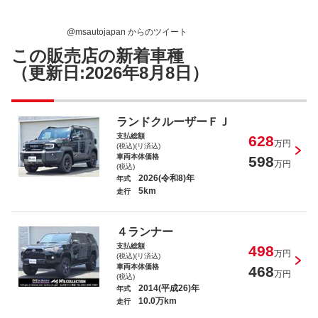
@msautojapan からのツイート
この販売店の新着車種
（更新日:2026年8月8日）
ランドクルーザーＦＪ
支払総額
628
万円
(税込)(リ済込)
車両本体価格
598
万円
(税込)
2026(令和8)年
年式
5km
走行
４ランナー
支払総額
498
万円
(税込)(リ済込)
車両本体価格
468
万円
(税込)
2014(平成26)年
年式
10.0万km
走行