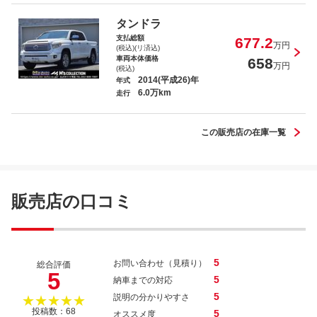
タンドラ
支払総額
677.2
万円
(税込)(リ済込)
車両本体価格
658
万円
(税込)
2014(平成26)年
年式
6.0万km
走行
この販売店の在庫一覧
販売店の口コミ
5
お問い合わせ（見積り）
総合評価
5
5
納車までの対応
5
説明の分かりやすさ
★★★★★
投稿数：68
5
オススメ度