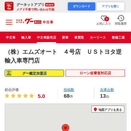
グーネットアプリ
RENEW
ダウンロード
アプリを開く
メアド不要で問い合わせ可能
0
お気に入り
閲覧履歴
中古車
輸入車
中古車販売店
新車
車買取
カーリース
整備工場
（株）エムズオート ４号店 ＵＳトヨタ逆
輸入車専門店
ローン仮審査対応店
グー鑑定加盟店
総合評価
投稿数
在庫台数
68
13
5.0
件
台
地図アプリを見る