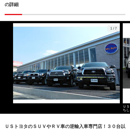
の詳細
1
/
7
ＵＳ
ちし
ＵＳトヨタのＳＵＶやＲＶ車の逆輸入車専門店！３０台以