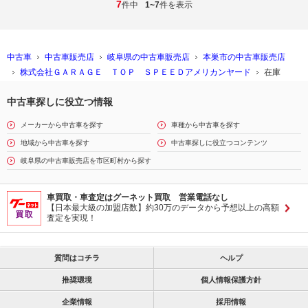
7
件中
1~7
件を表示
中古車
中古車販売店
岐阜県の中古車販売店
本巣市の中古車販売店
株式会社ＧＡＲＡＧＥ ＴＯＰ ＳＰＥＥＤアメリカンヤード
在庫
中古車探しに役立つ情報
メーカーから中古車を探す
車種から中古車を探す
地域から中古車を探す
中古車探しに役立つコンテンツ
岐阜県の中古車販売店を市区町村から探す
車買取・車査定はグーネット買取 営業電話なし
【日本最大級の加盟店数】約30万のデータから予想以上の高額
査定を実現！
質問はコチラ
ヘルプ
推奨環境
個人情報保護方針
企業情報
採用情報