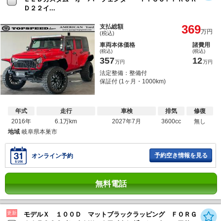
Ｄ２２イ...
369
支払総額
万円
(税込)
車両本体価格
諸費用
(税込)
(税込)
357
12
万円
万円
法定整備：整備付
保証付 (1ヶ月・1000km)
年式
走行
車検
排気
修復
2016年
6.1万km
2027年7月
3600cc
無し
地域
岐阜県本巣市
予約空き情報を見る
オンライン予約
無料電話
更新
モデルＸ １００Ｄ マットブラックラッピング ＦＯＲＧ