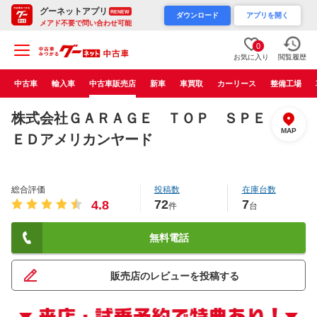
グーネットアプリ
RENEW
ダウンロード
アプリを開く
メアド不要で問い合わせ可能
0
お気に入り
閲覧履歴
中古車
輸入車
中古車販売店
新車
車買取
カーリース
整備工場
株式会社ＧＡＲＡＧＥ ＴＯＰ ＳＰＥ
MAP
ＥＤアメリカンヤード
総合評価
投稿数
在庫台数
72
7
4.8
件
台
無料電話
販売店のレビューを投稿する