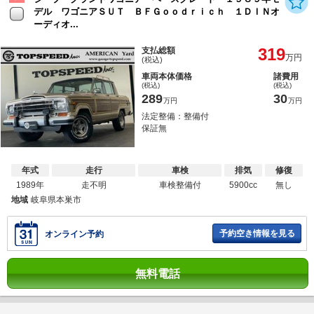
デル ワゴニアＳＵＴ ＢＦＧｏｏｄｒｉｃｈ １ＤＩＮオ
ーディオ...
319
支払総額
万円
(税込)
車両本体価格
諸費用
(税込)
(税込)
289
30
万円
万円
法定整備：整備付
保証無
年式
走行
車検
排気
修復
1989年
走不明
車検整備付
5900cc
無し
地域
岐阜県本巣市
予約空き情報を見る
オンライン予約
無料電話