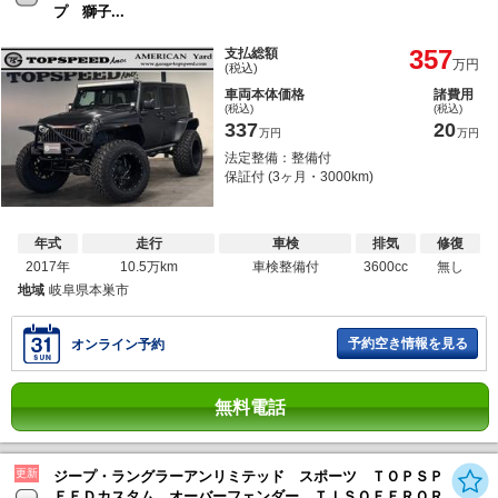
プ 獅子...
357
支払総額
万円
(税込)
車両本体価格
諸費用
(税込)
(税込)
337
20
万円
万円
法定整備：整備付
保証付 (3ヶ月・3000km)
年式
走行
車検
排気
修復
2017年
10.5万km
車検整備付
3600cc
無し
地域
岐阜県本巣市
予約空き情報を見る
オンライン予約
無料電話
更新
ジープ・ラングラーアンリミテッド スポーツ ＴＯＰＳＰ
ＥＥＤカスタム オーバーフェンダー ＴＩＳＯＦＦＲＯＲ