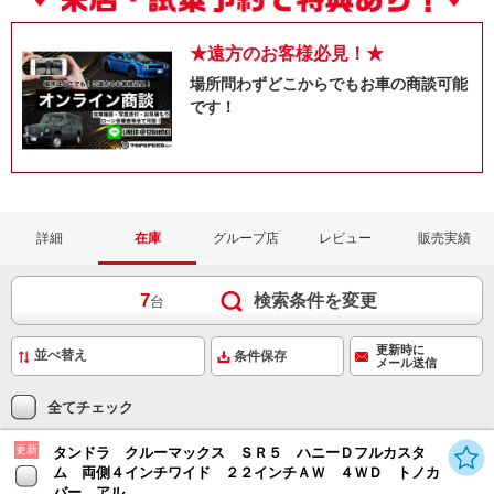
★遠方のお客様必見！★
場所問わずどこからでもお車の商談可能
です！
詳細
在庫
グループ店
レビュー
販売実績
7
検索条件を変更
台
更新時に
条件保存
メール送信
全てチェック
更新
タンドラ クルーマックス ＳＲ５ ハニーＤフルカスタ
ム 両側４インチワイド ２２インチＡＷ ４ＷＤ トノカ
バー アル...