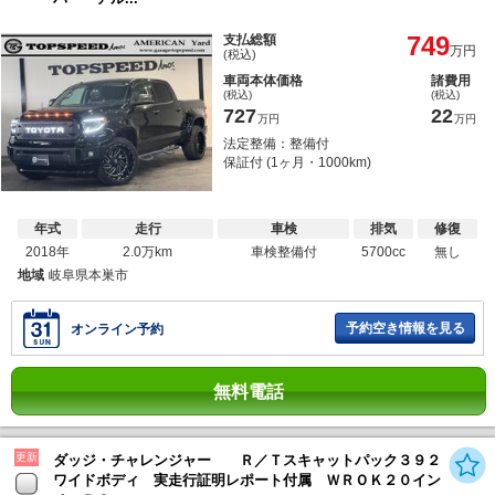
749
支払総額
万円
(税込)
車両本体価格
諸費用
(税込)
(税込)
727
22
万円
万円
法定整備：整備付
保証付 (1ヶ月・1000km)
年式
走行
車検
排気
修復
2018年
2.0万km
車検整備付
5700cc
無し
地域
岐阜県本巣市
予約空き情報を見る
オンライン予約
無料電話
更新
ダッジ・チャレンジャー Ｒ／Ｔスキャットパック３９２
ワイドボディ 実走行証明レポート付属 ＷＲＯＫ２０イン