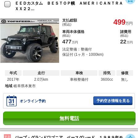
ＥＥＤカスタム ＢＥＳＴＯＰ幌 ＡＭＥＲＩＣＡＮＴＲＡ
ＸＸ２２...
499
支払総額
万円
(税込)
車両本体価格
諸費用
(税込)
(税込)
477
22
万円
万円
法定整備：整備付
保証付 (1ヶ月・1000km)
年式
走行
車検
排気
修復
2017年
2.0万km
車検整備付
3600cc
無し
地域
岐阜県本巣市
予約空き情報を見る
オンライン予約
無料電話
更新
ジープ・グランドワゴニア ベースグレード １９８９年モ