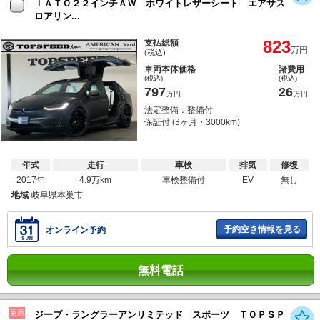
ＩＡＴＯ２２インチＡＷ ホワイトレザーシート エアサス
ロアリン...
823
支払総額
万円
(税込)
車両本体価格
諸費用
(税込)
(税込)
797
26
万円
万円
法定整備：整備付
保証付 (3ヶ月・3000km)
年式
走行
車検
排気
修復
2017年
4.9万km
車検整備付
EV
無し
地域
岐阜県本巣市
予約空き情報を見る
オンライン予約
無料電話
更新
ジープ・ラングラーアンリミテッド スポーツ ＴＯＰＳＰ