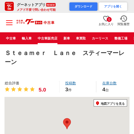
グーネットアプリ
RENEW
ダウンロード
アプリを開く
メアド不要で問い合わせ可能
0
お気に入り
閲覧履歴
中古車
輸入車
中古車販売店
新車
車買取
カーリース
整備工場
Ｓｔｅａｍｅｒ Ｌａｎｅ スティーマーレ
ーン
総合評価
投稿数
在庫台数
3
4
5.0
件
台
地図アプリを見る