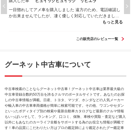
購入した車
ビュイックビュイック リビエラ
一目惚れしてアメ車を購入しました 遠方のため、電話確認し
か出来ませんでしたが、凄く優しく対応していただきました
納車に立ち会えない事も想定して、スイッチ類等わかる様に
もっと見る
していただき、ありがとうございました また何かありました
ら、確認等よろしくお願いします
この販売店のレビュー一覧
グーネット中古車について
中古車検索のことならグーネット中古車！グーネット中古車は業界最大級の
中古車登録台数約50万台を誇るクルマのポータルサイトです。あなたのお探
しの中古車情報が満載。日産、トヨタ、マツダ、ホンダなどの人気メーカー
や輸入車の中古車車両価格が簡単に検索可能です。その他、ワゴンやセダン
といったボディタイプ別の検索や最新自動車カタログなど最新のクルマ情報
もいっぱい♪そして、ランキング、口コミ、保険、車検や買取・査定など購入
以外にもあなたのカーライフ全般をサポートする為のお役立ち情報が満載で
す！車の品質にこだわりたい方はプロの鑑定師により鑑定されたグー鑑定車