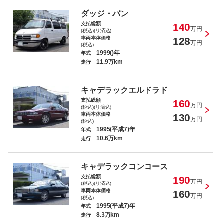
ダッジ・バン
支払総額
140
万円
(税込)(リ済込)
車両本体価格
128
万円
(税込)
1999()年
年式
11.9万km
走行
キャデラックエルドラド
支払総額
160
万円
(税込)(リ済込)
車両本体価格
130
万円
(税込)
1995(平成7)年
年式
10.6万km
走行
キャデラックコンコース
支払総額
190
万円
(税込)(リ済込)
車両本体価格
160
万円
(税込)
1995(平成7)年
年式
8.3万km
走行