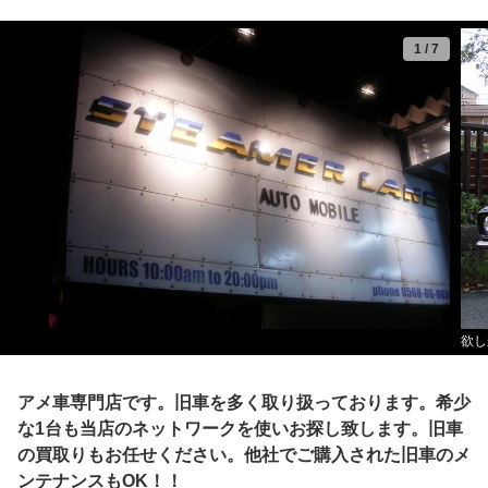
1
/
7
欲し
アメ車専門店です。旧車を多く取り扱っております。希少
な1台も当店のネットワークを使いお探し致します。旧車
の買取りもお任せください。他社でご購入された旧車のメ
ンテナンスもOK！！