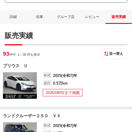
詳細
在庫
グループ店
レビュー
販売実績
販売実績
93
並べ替え
件中 1
～30 件を表示
プリウス Ｕ
年式
2025(令和7)年
走行
0.5万km
2026/08/02まで掲載
ランドクルーザー２５０ ＶＸ
年式
2025(令和7)年