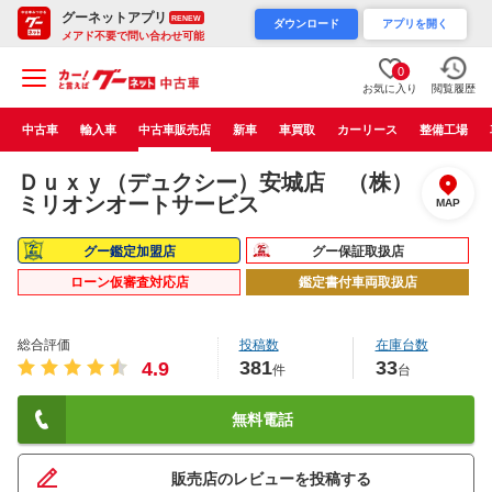
グーネットアプリ
RENEW
ダウンロード
アプリを開く
メアド不要で問い合わせ可能
0
お気に入り
閲覧履歴
中古車
輸入車
中古車販売店
新車
車買取
カーリース
整備工場
Ｄｕｘｙ（デュクシー）安城店 （株）
ミリオンオートサービス
MAP
グー鑑定加盟店
グー保証取扱店
ローン仮審査対応店
鑑定書付車両取扱店
総合評価
投稿数
在庫台数
381
33
4.9
件
台
無料電話
販売店のレビューを投稿する