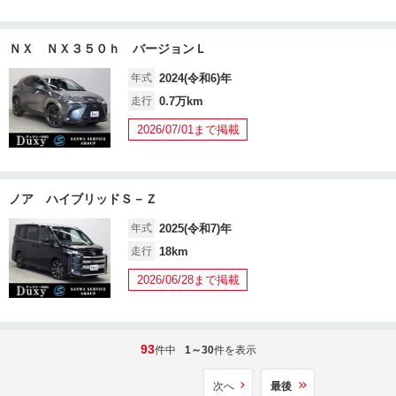
ＮＸ ＮＸ３５０ｈ バージョンＬ
年式
2024(令和6)年
走行
0.7万km
2026/07/01まで掲載
ノア ハイブリッドＳ－Ｚ
年式
2025(令和7)年
走行
18km
2026/06/28まで掲載
93
件中
1～30
件を表示
次へ
最後