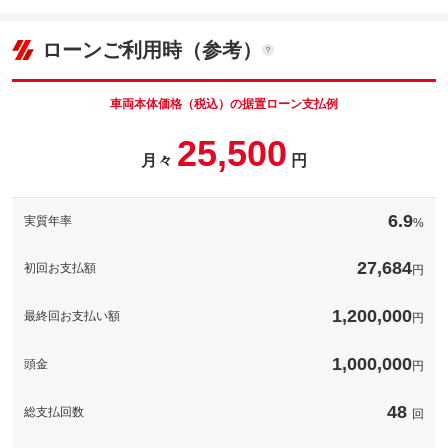
296
万円
内：オプシ
格
1.4
ョン価格
万円
(税込)
ローンご利用時（参考）
車両本体価
296
万円
格
パック内容
車両本体価格（税込）の据置ローン支払例
パック内容
25,500
備考
－
月々
円
[保証付]：2年・走行無制限
１年間ならどれだけ走っても保証される「ロングラン保証」が無
保証
料でついています。万一の場合も、全国約５，０００ヵ所のトヨ
備考
－
6.9
実質年率
%
タテクノショップで保証修理が受けられる、オールトヨタＵ－Ｃ
ａｒネットワーク保証です。
[保証付]：3年・走行無制限
１年間ならどれだけ走っても保証される「ロングラン保証」が無
27,684
初回お支払額
保証項目
-
円
保証
料でついています。万一の場合も、全国約５，０００ヵ所のトヨ
タテクノショップで保証修理が受けられる、オールトヨタＵ－Ｃ
ａｒネットワーク保証です。
無制限。車両本体価格。
1,200,000
修理回数・
１回あたりの保証修理限度額は購入時の「車両販売価格（車両本
最終回お支払い額
円
上限金額
体価格＋オプション価格＋消費税）」が上限となります。※詳し
保証項目
-
くはスタッフにお問合せ下さい。
1,000,000
無制限。車両本体価格。
頭金
無し
円
修理回数・
１回あたりの保証修理限度額は購入時の「車両販売価格（車両本
万一の修理故障の場合、修理対応に対しての費用は必要ありませ
免責金
上限金額
体価格＋オプション価格＋消費税）」が上限となります。※詳し
ん。※保証対象外となる消耗品、油脂類のご負担を頂く場合がご
くはスタッフにお問合せ下さい。
ざいます。詳しくはスタッフまでお問合せ下さい。
48
総支払回数
回
無し
万一の場合は当店へご連絡下さい。お近くのトヨタテクノショッ
保証修理受
万一の修理故障の場合、修理対応に対しての費用は必要ありませ
プ（トヨタサービス工場）をご紹介、工場の手配をさせて頂きま