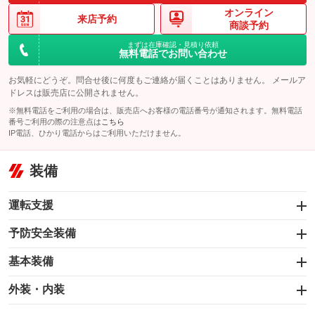
オンライン
来店予約
商談予約
まずは在庫確認・見積り依頼
無料電話でお問い合わせ
お気軽にどうぞ。問合せ後に何度もご連絡が届くことはありません。 メールア
ドレスは販売店に公開されません。
※無料電話をご利用の場合は、販売店へお客様の電話番号が通知されます。無料電話
番号ご利用の際の注意点は
こちら
IP電話、ひかり電話からはご利用いただけません。
装備
運転支援
予防安全装備
オートクルーズコントロール
基本装備
衝突被害軽減システム
エアバッグ：運転席/助手席/サイド
ハンドル操作サポート
外装・内装
：装備あり
レーンアシスト
スライドドア
カーナビ：メモリーナビ他