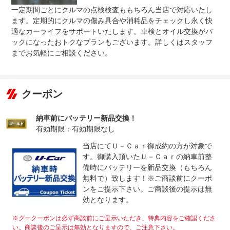
（車両本体価格＋オプション価格＋消費税）」が上限とな
一定期間ごとにクルマの点検検査ももちろん当店で対応いたし
ります。※詳しくはスタッフにお問合せ下さい。
ます。定期的にクルマの傷み具合や消耗品をチェックし永く快
無し
適なカーライフをサポートいたします。車検とオイル交換がパ
万一の修理故障の場合、修理対応に対しての費用は必要あ
ックになったおトクなプランもございます。詳しくはスタッフ
免責金
りません。※保証対象外となる消耗品、油脂類のご負担を
頂く場合がございます。詳しくはスタッフまでお問合せ下
までお気軽にご相談ください。
さい。
万一の場合は当店へご連絡下さい。お近くのトヨタテクノ
保証修理
ショップ（トヨタサービス工場）をご紹介、工場の手配を
受付先
させて頂きます。
クーポン
整備付 法定12ヶ月または法定24ヶ月点検整備付
法定整備
※車検なし・車検整備付の場合は法定24ヶ月点検整備付
納車前にバッテリー新品交換！
※商用車は6ヶ月または12ヶ月点検整備付
有効期限：有効期限なし
納車前整備では、入念な車検整備（車検受渡車両）、１２
当店にてＵ－Ｃａｒ御成約の方が対象で
法定整備
か月点検に準ずる点検整備（車検付き車両）を施します。
について
エンジンオイル、ワイパーゴム等など消耗品を新品交換。
す。御購入頂いたＵ－Ｃａｒの納車前整
※点検結果により交換しない部品もございます。
備時にバッテリーを新品交換（もちろん
無料で）致します！※ご商談前にクーポ
ンをご提示下さい。ご商談後の提示は無
効となります。
※グークーポンは必ず商談前にご呈示いただき、特典内容をご確認くださ
い。商談後のご呈示は無効となりますので、ご注意下さい。