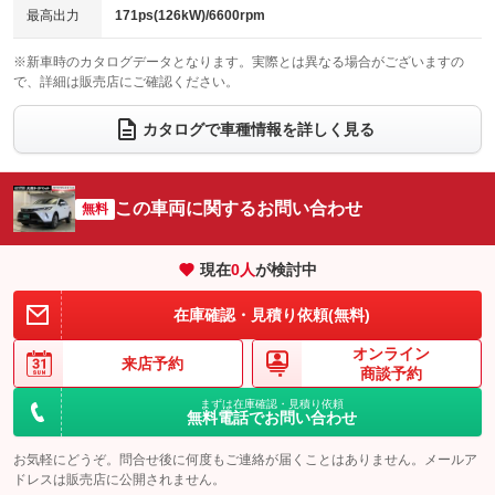
チップアップシート
オットマン
：装備なし
：装備なし
最高出力
171ps(126kW)/6600rpm
電動格納サードシート
シートヒーター
：装備なし
：装備なし
※新車時のカタログデータとなります。実際とは異なる場合がございますの
で、詳細は販売店にご確認ください。
ウォークスルー
後席モニター
：装備なし
：装備なし
電動リアゲート
フロントカメラ
カタログで車種情報を詳しく見る
：装備なし
：装備なし
シートエアコン
全周囲カメラ
：装備なし
：装備なし
サイドカメラ
ルーフレール
この車両に関するお問い合わせ
：装備なし
：装備なし
無料
エアサスペンション
ヘッドライトウォッシャー
：装備なし
：装備なし
現在
0
人
が検討中
装備略号／用語解説
在庫確認・見積り依頼(無料)
オンライン
来店予約
商談予約
まずは在庫確認・見積り依頼
無料電話でお問い合わせ
お気軽にどうぞ。問合せ後に何度もご連絡が届くことはありません。メールア
ドレスは販売店に公開されません。