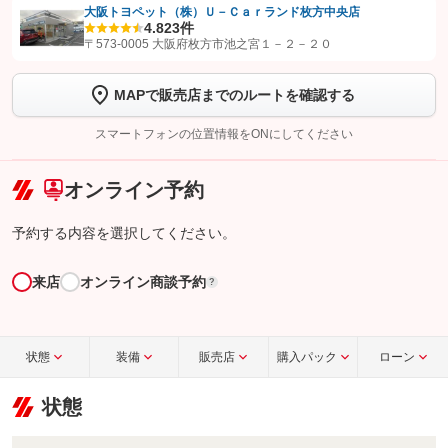
大阪トヨペット（株）Ｕ－Ｃａｒランド枚方中央店
4.8
23件
【STEP1】
認証画面でグーネットを友だち追加してから「許可する」ボタンを押
〒573-0005 大阪府枚方市池之宮１－２－２０
します
MAPで販売店までのルートを確認する
【STEP2】
トーク画面で
ボタンをタップして問い合わせを
完了してください。
スマートフォンの位置情報をONにしてください
こちら
オンライン予約
予約する内容を選択してください。
来店
オンライン商談予約
?
状態
装備
販売店
購入パック
ローン
状態