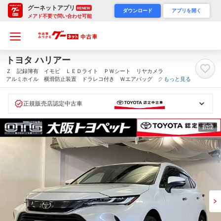
グーネットアプリ
RENEW
ダウンロード
アプリを開く
メアド不要で問い合わせ可能
トヨタ ハリアー
Ｚ 記録簿有 イモビ ＬＥＤライト ＰＷシート リヤカメラ
アルミホイル 横滑防止装置 ドラレコ付き Ｗエアバッグ クル
もっと見る
ーズＣ キーレス オートエアコン サイドエアバッグ メディア
プレイヤー接続 ナビＴＶ（大阪府）
正規販売店認定中古車
1
/82