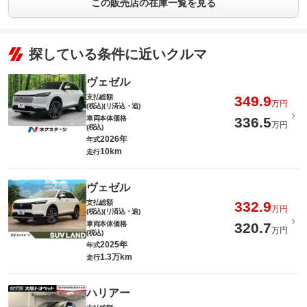
この販売店の在庫一覧を見る
探している条件に近いクルマ
ヴェゼル
支払総額
349.9
万円
(税込)(リ済込・追)
車両本体価格
336.5
万円
(税込)
2026年
年式
10km
走行
ヴェゼル
支払総額
332.9
万円
(税込)(リ済込・追)
車両本体価格
320.7
万円
(税込)
2025年
年式
1.3万km
走行
ハリアー