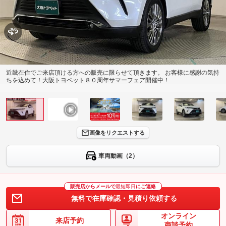
近畿在住でご来店頂ける方への販売に限らせて頂きます。 お客様に感謝の気持
ちを込めて！大阪トヨペット８０周年サマーフェア開催中！
画像をリクエストする
車両動画（2）
販売店からメールで
最短即日
にご連絡
無料で在庫確認・見積り依頼する
オンライン
来店予約
商談予約