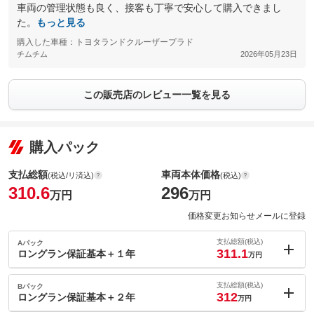
車両の管理状態も良く、接客も丁寧で安心して購入できまし
た。
もっと見る
購入した車種：トヨタランドクルーザープラド
チムチム
2026年05月23日
この販売店のレビュー一覧を見る
購入パック
支払総額
車両本体価格
(税込/リ済込)
(税込)
310.6
296
万円
万円
価格変更お知らせメールに登録
支払総額(税込)
Aパック
311.1
ロングラン保証基本＋１年
万円
内：オプシ
0.5
ョン価格
支払総額(税込)
Bパック
万円
312
(税込)
ロングラン保証基本＋２年
万円
車両本体価