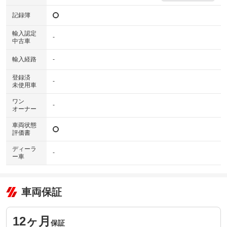
記録簿
輸入認定
-
中古車
輸入経路
-
登録済
-
未使用車
ワン
-
オーナー
車両状態
評価書
ディーラ
-
ー車
車両保証
12ヶ月
保証