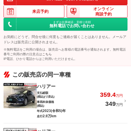
オンライン
来店予約
商談予約
まずは在庫確認・見積り依頼
無料電話でお問い合わせ
お気軽にどうぞ。問合せ後に何度もご連絡が届くことはありません。メールア
ドレスは販売店に公開されません。
※無料電話をご利用の場合は、販売店へお客様の電話番号が通知されます。無料電話
番号ご利用の際の注意点は
こちら
IP電話、ひかり電話からはご利用いただけません。
この販売店の同一車種
ハリアー
支払総額
359.4
万円
(税込)(リ済込)
車両本体価格
349
万円
(税込)
2023(令和5)年
年式
2.9万km
走行
グーネットセレクト