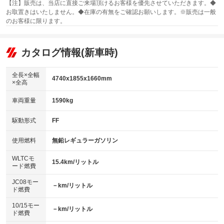
：装備なし
：装備あり
【注】販売は、当店に直接ご来場頂けるお客様を優先させていただきます。◆
横滑り防止装置
お取置きはいたしません。◆在庫の有無をご確認お願いします。※販売は一般
サンルーフ
ABS
TV：フルセグ
：装備なし
：装備あり
自動駐車システム
：装備あり
のお客様に限ります。
エアコン
Wエアコン
オーディオ：ミュージックプレイヤー接続可
：装備あり
：装備なし
：装備あり
衝突安全ボディ
リフトアップ
駐車支援システム
パワーステアリング
カタログ情報(新車時)
ビジュアル
：装備なし
：装備あり
：装備なし
パークアシスト
ダウンヒルアシストコントロール
アルミホイール：アルミホイール
障害物お知らせ機能
：装備なし
：装備あり
全長×全幅
4740x1855x1660mm
クリアランスソナー
×全高
パワーウィンドウ
盗難防止システム
革シート
ハーフレザーシート
：装備あり
：装備あり
：装備なし
：装備なし
車両重量
1590kg
アイドリングストップ
ドライブレコーダー
キーレス
自動ライト
LEDヘッドランプ
：装備なし
：装備あり
：装備あり
：装備あり
オートライト
USB入力端子
Bluetooth接続
駆動形式
FF
HID(キセノンライト)
ポータブルナビ
：装備なし
：装備なし
：装備なし
：装備なし
100V電源
クリーンディーゼル
バックカメラ
自動ハイビーム
ETC
：装備なし
：装備なし
使用燃料
無鉛レギュラーガソリン
：装備あり
：装備あり
オートマチックハイビーム
センターデフロック
エアロ
スマートキー
：装備なし
WLTCモ
：装備なし
：装備あり
15.4km/リットル
ード燃費
レンタカーアップ
展示・試乗車
ローダウン
ランフラットタイヤ
：装備なし
：装備なし
：装備なし
：装備なし
頸部衝撃緩和ヘッドレスト
JC08モー
－km/リットル
ド燃費
電動格納ミラー
パワーシート
3列シート
：装備なし
：装備あり
：装備なし
10/15モー
装備略号／用語解説
－km/リットル
ベンチシート
フルフラットシート
：装備なし
：装備なし
ド燃費
ペダル踏み間違い時加速抑制装置