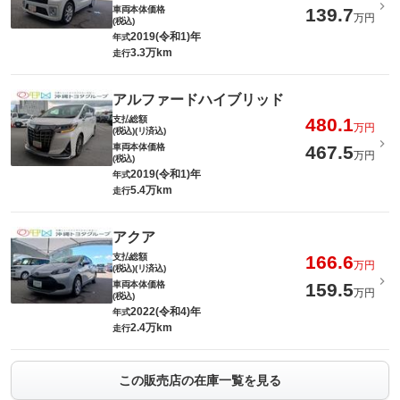
車両本体価格
139.7
万円
(税込)
2019(令和1)年
年式
3.3万km
走行
アルファードハイブリッド
支払総額
480.1
万円
(税込)(リ済込)
車両本体価格
467.5
万円
(税込)
2019(令和1)年
年式
5.4万km
走行
アクア
支払総額
166.6
万円
(税込)(リ済込)
車両本体価格
159.5
万円
(税込)
2022(令和4)年
年式
2.4万km
走行
この販売店の在庫一覧を見る