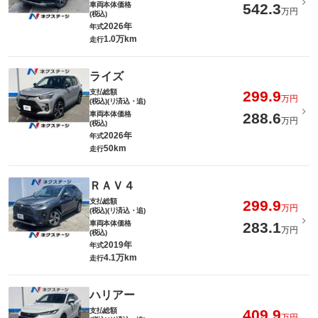
車両本体価格
542.3
万円
(税込)
2026年
年式
1.0万km
走行
ライズ
支払総額
299.9
万円
(税込)(リ済込・追)
車両本体価格
288.6
万円
(税込)
2026年
年式
50km
走行
ＲＡＶ４
支払総額
299.9
万円
(税込)(リ済込・追)
車両本体価格
283.1
万円
(税込)
2019年
年式
4.1万km
走行
ハリアー
支払総額
409.9
万円