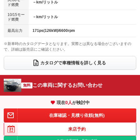
JC08モー
－km/リットル
ド燃費
電動格納ミラー
パワーシート
3列シート
：装備なし
：装備あり
：装備なし
10/15モー
装備略号／用語解説
－km/リットル
ベンチシート
フルフラットシート
ド燃費
：装備なし
：装備なし
チップアップシート
オットマン
：装備なし
：装備なし
最高出力
171ps(126kW)/6600rpm
電動格納サードシート
シートヒーター
：装備なし
：装備なし
※新車時のカタログデータとなります。実際とは異なる場合がございますの
で、詳細は販売店にご確認ください。
ウォークスルー
後席モニター
：装備なし
：装備なし
電動リアゲート
フロントカメラ
カタログで車種情報を詳しく見る
：装備なし
：装備なし
シートエアコン
全周囲カメラ
：装備なし
：装備なし
サイドカメラ
ルーフレール
この車両に関するお問い合わせ
：装備なし
無料
：装備なし
エアサスペンション
ヘッドライトウォッシャー
：装備なし
：装備なし
現在
0
人
が検討中
装備略号／用語解説
在庫確認・見積り依頼(無料)
来店予約