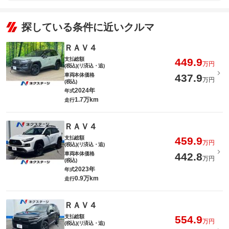
探している条件に近いクルマ
ＲＡＶ４
支払総額
449.9
万円
(税込)(リ済込・追)
車両本体価格
437.9
万円
(税込)
2024年
年式
1.7万km
走行
ＲＡＶ４
支払総額
459.9
万円
(税込)(リ済込・追)
車両本体価格
442.8
万円
(税込)
2023年
年式
0.9万km
走行
ＲＡＶ４
支払総額
554.9
万円
(税込)(リ済込・追)