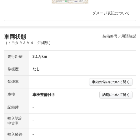
ダメージ表記について
車両状態
装備略号／用語解説
（トヨタＲＡＶ４ 沖縄県）
走行距離
3.1万km
修復歴
なし
禁煙車
-
車内の匂いについて聞く
車検
車検整備付
納期について聞く
?
記録簿
-
輸入認定
-
中古車
輸入経路
-