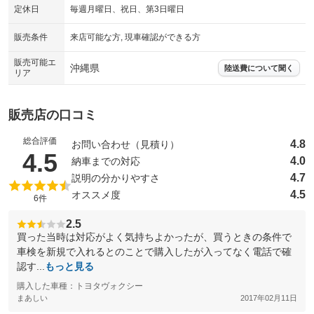
定休日
毎週月曜日、祝日、第3日曜日
販売条件
来店可能な方, 現車確認ができる方
販売可能エ
沖縄県
陸送費について聞く
リア
販売店の口コミ
総合評価
4.8
お問い合わせ（見積り）
（5点満点中）
4.5
4.0
納車までの対応
4.7
説明の分かりやすさ
4.5
オススメ度
6件
2.5
買った当時は対応がよく気持ちよかったが、買うときの条件で
車検を新規で入れるとのことで購入したが入ってなく電話で確
認す...
もっと見る
購入した車種：トヨタヴォクシー
まあしい
2017年02月11日