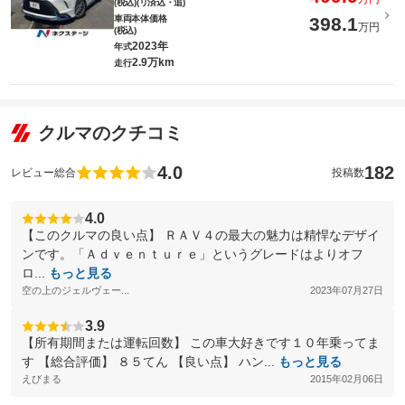
(税込)(リ済込・追)
車両本体価格
398.1
万円
(税込)
2023年
年式
2.9万km
走行
クルマのクチコミ
4.0
182
レビュー総合
投稿数
4.0
【このクルマの良い点】 ＲＡＶ４の最大の魅力は精悍なデザイ
ンです。「Ａｄｖｅｎｔｕｒｅ」というグレードはよりオフ
ロ...
もっと見る
空の上のジェルヴェー...
2023年07月27日
3.9
【所有期間または運転回数】 この車大好きです１０年乗ってま
す 【総合評価】 ８５てん 【良い点】 ハン...
もっと見る
えびまる
2015年02月06日