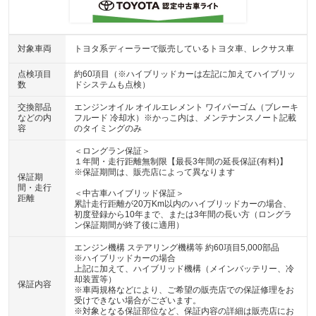
対象車両
トヨタ系ディーラーで販売しているトヨタ車、レクサス車
点検項目
約60項目（※ハイブリッドカーは左記に加えてハイブリッ
数
ドシステムも点検）
交換部品
エンジンオイル オイルエレメント ワイパーゴム（ブレーキ
などの内
フルード 冷却水）※かっこ内は、メンテナンスノート記載
容
のタイミングのみ
＜ロングラン保証＞
１年間・走行距離無制限【最長3年間の延長保証(有料)】
※保証期間は、販売店によって異なります
保証期
間・走行
＜中古車ハイブリッド保証＞
距離
累計走行距離が20万Km以内のハイブリッドカーの場合、
初度登録から10年まで、または3年間の長い方（ロングラ
ン保証期間が終了後に適用）
エンジン機構 ステアリング機構等 約60項目5,000部品
※ハイブリッドカーの場合
上記に加えて、ハイブリッド機構（メインバッテリー、冷
却装置等）
保証内容
※車両規格などにより、ご希望の販売店での保証修理をお
受けできない場合がございます。
※対象となる保証部位など、保証内容の詳細は販売店にお