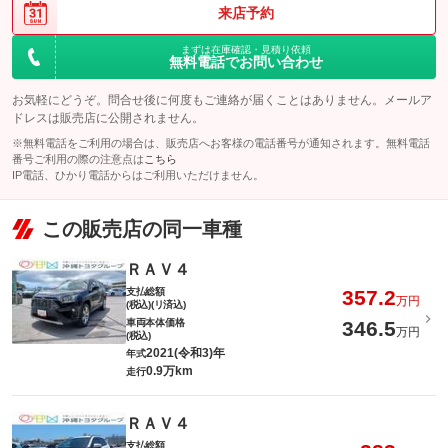
来店予約
まずは在庫確認・見積り依頼
無料電話でお問い合わせ
お気軽にどうぞ。問合せ後に何度もご連絡が届くことはありません。メールア
ドレスは販売店に公開されません。
※無料電話をご利用の場合は、販売店へお客様の電話番号が通知されます。無料電話
番号ご利用の際の注意点は
こちら
IP電話、ひかり電話からはご利用いただけません。
この販売店の同一車種
ＲＡＶ４
支払総額
357.2
万円
(税込)(リ済込)
車両本体価格
346.5
万円
(税込)
2021(令和3)年
年式
0.9万km
走行
ＲＡＶ４
支払総額