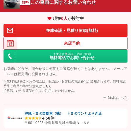
この車両に関するお問い合わせ
無料
現在
0
人
が検討中
在庫確認・見積り依頼(無料)
来店予約
まずは在庫確認・見積り依頼
無料電話でお問い合わせ
お気軽にどうぞ。問合せ後に何度もご連絡が届くことはありません。 メールア
ドレスは販売店に公開されません。
※無料電話をご利用の場合は、販売店へお客様の電話番号が通知されます。無料電話
番号ご利用の際の注意点は
こちら
IP電話、ひかり電話からはご利用いただけません。
詳細はこちら
沖縄トヨタ自動車（株） トヨタウンとよさき店
4.5
6件
【STEP1】
認証画面でグーネットを友だち追加してから「許可する」ボタンを押
〒901-0225 沖縄県豊見城市豊崎３－５５
します