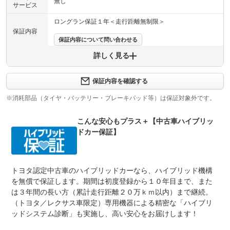
無し
サービス
ロングラン保証１年＜走行距離無制限＞
保証内容
保証内容について問い合わせる
詳しく見る
保証項目
-
修理回数
-
保証内容を確認する
※消耗部品（タイヤ・バッテリー・ブレーキパッド等）は保証対象外です。
上限金額
-
こんな安心もプラス＋【中古車ハイブリッ
免責金
無し
ドカー保証】
保証修理
-
受付先
整備付 法定12ヶ月または法定24ヶ月点検整備付
トヨタ認定中古車のハイブリッドカーなら、ハイブリッド機構
法定整備
※車検なし・車検整備付の場合は法定24ヶ月点検整備付
※商用車は6ヶ月または12ヶ月点検整備付
を無償で保証します。期間は初度登録から１０年目まで、また
は３年間の長い方（累計走行距離２０万ｋｍ以内）まで継続。
法定整備
-
（トヨタ／レクサス車限定）専用機器による精密な「ハイブリ
について
ッドシステム診断」も実施し、高い安心をお届けします！