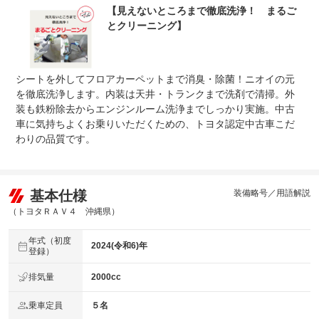
【見えないところまで徹底洗浄！ まるご
とクリーニング】
シートを外してフロアカーペットまで消臭・除菌！ニオイの元
を徹底洗浄します。内装は天井・トランクまで洗剤で清掃。外
装も鉄粉除去からエンジンルーム洗浄までしっかり実施。中古
車に気持ちよくお乗りいただくための、トヨタ認定中古車こだ
わりの品質です。
基本仕様
装備略号／用語解説
（トヨタＲＡＶ４ 沖縄県）
年式（初度
2024(令和6)年
登録）
排気量
2000cc
乗車定員
５名