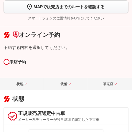
MAPで販売店までのルートを確認する
【STEP2】
トーク画面で
ボタンをタップして問い合わせを
完了してください。
スマートフォンの位置情報をONにしてください
こちら
オンライン予約
予約する内容を選択してください。
来店予約
状態
装備
販売店
状態
正規販売店認定中古車
メーカー系ディーラーが独自基準で認定した中古車