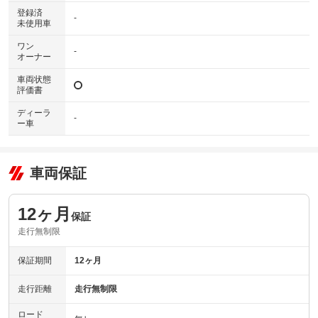
登録済
-
未使用車
ワン
-
オーナー
車両状態
評価書
ディーラ
-
ー車
車両保証
12ヶ月
保証
走行無制限
保証期間
12ヶ月
走行距離
走行無制限
ロード