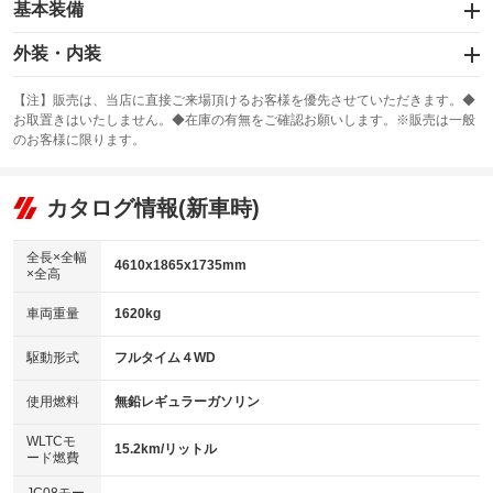
基本装備
エアバッグ：運転席/助手席/サイド
外装・内装
：装備あり
スライドドア
カーナビ：メモリーナビ他
：装備なし
：装備あり
【注】販売は、当店に直接ご来場頂けるお客様を優先させていただきます。◆
お取置きはいたしません。◆在庫の有無をご確認お願いします。※販売は一般
サンルーフ
ABS
TV：フルセグ
：装備なし
：装備あり
：装備あり
のお客様に限ります。
エアコン
Wエアコン
オーディオ：ミュージックプレイヤー接続可
：装備あり
：装備あり
：装備あり
リフトアップ
パワーステアリング
カタログ情報(新車時)
ビジュアル
：装備なし
：装備あり
：装備なし
ダウンヒルアシストコントロール
アルミホイール：アルミホイール
：装備なし
：装備あり
全長×全幅
4610x1865x1735mm
×全高
パワーウィンドウ
盗難防止システム
革シート
ハーフレザーシート
：装備あり
：装備あり
：装備なし
：装備なし
車両重量
1620kg
アイドリングストップ
ドライブレコーダー
キーレス
LEDヘッドランプ
：装備なし
：装備なし
：装備あり
：装備あり
USB入力端子
Bluetooth接続
駆動形式
フルタイム４WD
HID(キセノンライト)
ポータブルナビ
：装備なし
：装備なし
：装備なし
：装備なし
100V電源
クリーンディーゼル
バックカメラ
ETC
使用燃料
無鉛レギュラーガソリン
：装備あり
：装備なし
：装備あり
：装備あり
センターデフロック
エアロ
スマートキー
：装備なし
WLTCモ
：装備なし
：装備あり
15.2km/リットル
ード燃費
レンタカーアップ
展示・試乗車
ローダウン
ランフラットタイヤ
：装備なし
：装備なし
：装備なし
：装備なし