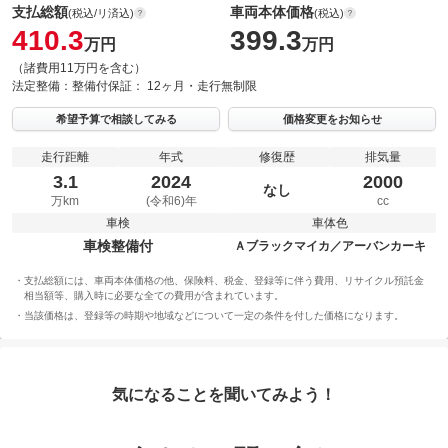
支払総額
車両本体価格
(税込/リ済込)
(税込)
410.3
399.3
万円
万円
（諸費用11万円を含む）
法定整備：
整備付
保証：
12ヶ月・走行無制限
希望予算で相談してみる
価格変更をお知らせ
走行距離
年式
修復歴
排気量
3.1
2024
2000
なし
万km
(令和6)年
cc
車検
車体色
車検整備付
Ａブラックマイカ／アーバンカーキ
支払総額には、車両本体価格の他、保険料、税金、登録等に伴う費用、リサイクル預託金
相当額等、購入時に必要な全ての費用が含まれています。
当該価格は、登録等の時期や地域などについて一定の条件を付した価格になります。
気になることを聞いてみよう！