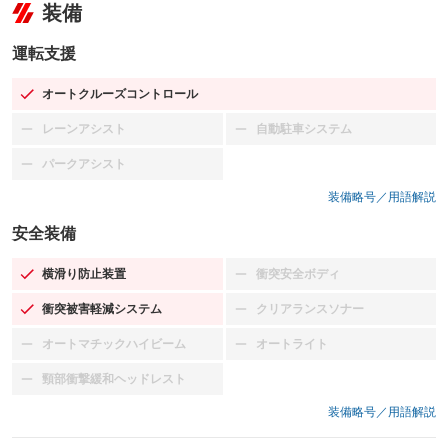
装備
運転支援
オートクルーズコントロール
：装備あり
レーンアシスト
自動駐車システム
：装備なし
：装備なし
パークアシスト
：装備なし
装備略号／用語解説
安全装備
横滑り防止装置
衝突安全ボディ
：装備あり
：装備なし
衝突被害軽減システム
クリアランスソナー
：装備あり
：装備なし
オートマチックハイビーム
オートライト
：装備なし
：装備なし
頸部衝撃緩和ヘッドレスト
：装備なし
装備略号／用語解説