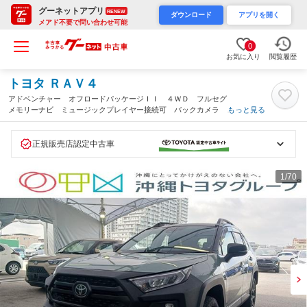
グーネットアプリ
RENEW
ダウンロード
アプリを開く
メアド不要で問い合わせ可能
0
お気に入り
閲覧履歴
トヨタ ＲＡＶ４
アドベンチャー オフロードパッケージＩＩ ４ＷＤ フルセグ
メモリーナビ ミュージックプレイヤー接続可 バックカメラ 衝
もっと見る
突被害軽減システム ＥＴＣ ＬＥＤヘッドランプ（沖縄県）
正規販売店認定中古車
1
/70