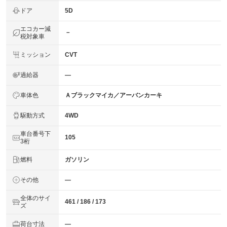
ドア
5D
エコカー減
－
税対象車
ミッション
CVT
過給器
―
車体色
Ａブラックマイカ／アーバンカーキ
駆動方式
4WD
車台番号下
105
3桁
燃料
ガソリン
その他
―
全体のサイ
461 / 186 / 173
ズ
荷台寸法
―