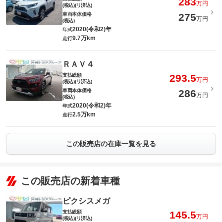
283
万円
(税込)(リ済込)
車両本体価格
275
万円
(税込)
2020(令和2)年
年式
9.7万km
走行
ＲＡＶ４
支払総額
293.5
万円
(税込)(リ済込)
車両本体価格
286
万円
(税込)
2020(令和2)年
年式
2.5万km
走行
この販売店の在庫一覧を見る
この販売店の新着車種
ピクシスメガ
支払総額
145.5
万円
(税込)(リ済込)